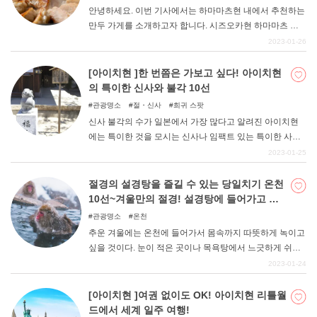
안녕하세요. 이번 기사에서는 하마마츠현 내에서 추천하는
만두 가게를 소개하고자 합니다. 시즈오카현 하마마츠 지
역은 만두의 명산지입니다. "하마마츠 만두 "라는 브랜드가
2023-01-26
매우 인기가 있습니다. 모처럼의 여행에서 현지의 명물을
즐겨보세요.
[아이치현 ]한 번쯤은 가보고 싶다! 아이치현
의 특이한 신사와 불각 10선
관광명소
절・신사
희귀 스팟
신사 불각의 수가 일본에서 가장 많다고 알려진 아이치현
에는 특이한 것을 모시는 신사나 임팩트 있는 특이한 사찰
이 많이 있다. 이번 기사에서는 아이치현에 있는 특이한 신
2023-01-25
사와 사찰을 소개합니다.
절경의 설경탕을 즐길 수 있는 당일치기 온천
10선~겨울만의 절경! 설경탕에 들어가고 싶
다~!
관광명소
온천
추운 겨울에는 온천에 들어가서 몸속까지 따뜻하게 녹이고
싶을 것이다. 눈이 적은 곳이나 목욕탕에서 느긋하게 쉬는
것도 좋지만, 이왕이면 겨울에만 즐길 수 있는 눈썰매탕을
2023-01-24
즐겨보는 건 어떨까. 설경을 바라보며 즐기는 따뜻한 온천
은 특별하다. 숙박 없이 당일치기로 부담 없이 즐길 수 있는
[아이치현 ]여권 없이도 OK! 아이치현 리틀월
눈썰매장 10곳을 소개한다.
드에서 세계 일주 여행!