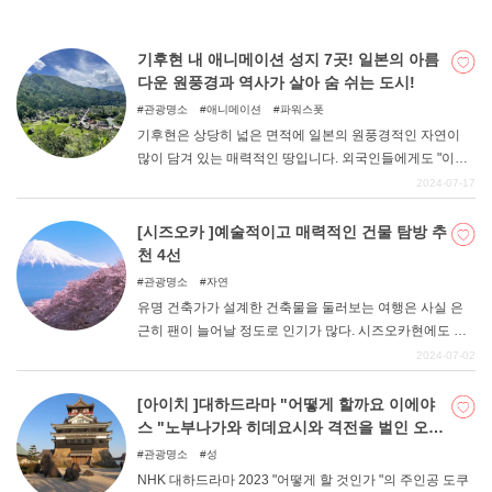
자키성, 기요시다성, 요시다성, 이누야마성, 고마키성 5곳
을 소개합니다.
기후현 내 애니메이션 성지 7곳! 일본의 아름
다운 원풍경과 역사가 살아 숨 쉬는 도시!
관광명소
애니메이션
파워스폿
기후현은 상당히 넓은 면적에 일본의 원풍경적인 자연이
많이 담겨 있는 매력적인 땅입니다. 외국인들에게도 "이것
이 바로 일본 "이라고 생각하게 만드는 힘이 있으며, 특히
2024-07-17
히다 지역 등은 방일 외국인 관광객으로 붐빈다. 이러한 인
기의 요인은 무엇보다도 옛날 그대로의 고즈넉한 풍경이
[시즈오카 ]예술적이고 매력적인 건물 탐방 추
일본인으로서의 자부심을 자극한다. 창작자들의 심금을 울
천 4선
리는 곳으로 다양한 창작물의 원천이 되는 곳이기도 하다.
관광명소
자연
유명 건축가가 설계한 건축물을 둘러보는 여행은 사실 은
근히 팬이 늘어날 정도로 인기가 많다. 시즈오카현에도 많
은 유명 건축물이 있어 관광을 위해 방문하는 사람도 많다.
2024-07-02
완성된 디자인은 그 공간의 분위기를 매우 좋게 만들어 사
진 찍기 좋은 광경이라고 할 수 있다. 이번 기사에서는 시즈
[아이치 ]대하드라마 "어떻게 할까요 이에야
오카현의 예술적이고 매력적인 건축물을 소개하고자 한다.
스 "노부나가와 히데요시와 격전을 벌인 오와
리-미카와의 명성 5선
관광명소
성
NHK 대하드라마 2023 "어떻게 할 것인가 "의 주인공 도쿠