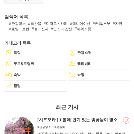
검색어 목록
DEEPLOG란
관광명소
특산물
디저트・카페
애니메이션
커플/부부
자연
호텔・료칸
절・신사
인스타 감성
파워스폿
개인 정보보호
문의
카테고리 목록
회사개요
특집
관광스팟
여행작가 모집
푸드&드링크
액티비티
숙박
쇼핑
꿀팁
최근 기사
[시즈오카 ]초봄에 인기 있는 벚꽃놀이 명소
관광명소
꽃놀이