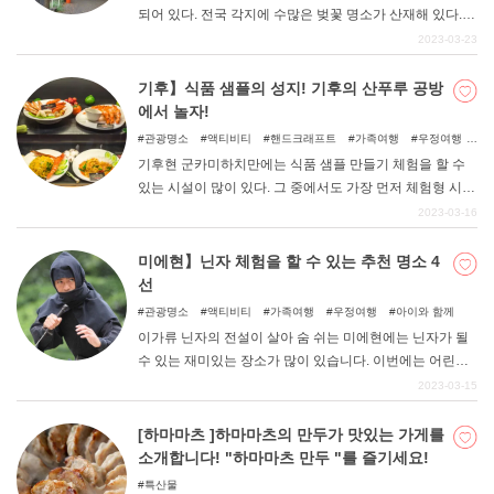
되어 있다. 전국 각지에 수많은 벚꽃 명소가 산재해 있다.
시즈오카현에도 수많은 벚꽃 명소가 있다. 그 중에서도 벚
2023-03-23
꽃 명소로 현민들에게 인기 있는 스루부성 공원, 시즈오카
아사마 신사, 니혼다이라 유메테라스, 미시마타이샤, 이즈
기후】식품 샘플의 성지! 기후의 산푸루 공방
야마 신사 등 5곳을 소개한다.
에서 놀자!
관광명소
액티비티
핸드크래프트
가족여행
우정여행
희귀 스팟
아이와 함께
기후현 군카미하치만에는 식품 샘플 만들기 체험을 할 수
있는 시설이 많이 있다. 그 중에서도 가장 먼저 체험형 시설
을 오픈한 곳이 성하마을의 중심부에 있는 산푸루 공방이
2023-03-16
다. 이번에는 식품 샘플의 성지가 자랑하는 인기 체험 시설
인 산푸루 공방의 매력에 대해 자세히 소개한다.
미에현】닌자 체험을 할 수 있는 추천 명소 4
선
관광명소
액티비티
가족여행
우정여행
아이와 함께
이가류 닌자의 전설이 살아 숨 쉬는 미에현에는 닌자가 될
수 있는 재미있는 장소가 많이 있습니다. 이번에는 어린이
부터 어른까지 즐길 수 있는 닌자 체험 명소를 소개합니다!
2023-03-15
앞으로 미에현에 놀러 가실 분들은 꼭 체크해 보시기 바랍
니다.
[하마마츠 ]하마마츠의 만두가 맛있는 가게를
소개합니다! "하마마츠 만두 "를 즐기세요!
특산물