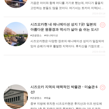
가끔은 아이와 함께 어디를 가기로 했는데, 어디가 좋을지
고민하는 분들도 많을 것이다. 여기서는 토카이 지역(시즈
오카, 아이치, 기후, 미에)에서 아이와 함께 즐길 수 있는 명
2024-03-14
소를 소개합니다.
시즈오카현 내 애니메이션 성지 7곳! 일본의
아름다운 원풍경과 역사가 살아 숨 쉬는 도시!
관광명소
애니메이션
시즈오카현은 다양한 장르의 애니메이션 성지가 밀집되어
있어 순례가 매우 활발한 지역이다. 후지산을 기점으로 하
면서도 넓은 부지가 장점이며, 관동권에서도 방어 가능한
2024-03-08
범위에 있는 것이 인기의 비결이다. 풍요롭고 아름다운 자
연은 많은 사람들의 마음을 감동시키고, 이곳에서만 느낄
수 있는 만족감이 있는 지역이다.
시즈오카 지역의 매력적인 박물관・미술관 6
선!
관광명소
예술
중부 지방에 위치한 시즈오카현은 후지산과 이즈 반도에
하마나호 등 자연이 매우 풍부하다. 뿐만 아니라 도쿄와 나