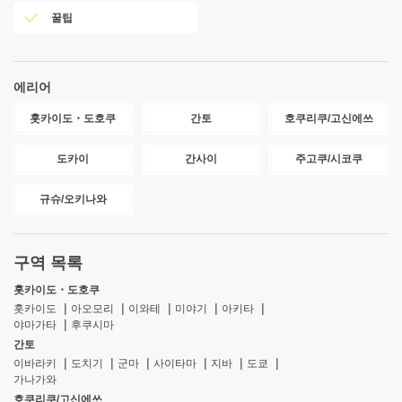
꿀팁
에리어
홋카이도・도호쿠
간토
호쿠리쿠/고신에쓰
도카이
간사이
주고쿠/시코쿠
규슈/오키나와
구역 목록
홋카이도・도호쿠
홋카이도
아오모리
이와테
미야기
아키타
야마가타
후쿠시마
간토
이바라키
도치기
군마
사이타마
지바
도쿄
가나가와
호쿠리쿠/고신에쓰