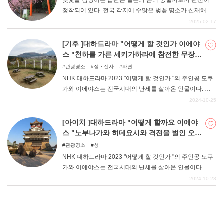
벚꽃을 감상하는 습관은 일본의 봄의 풍물시로서 완전히
정착되어 있다. 전국 각지에 수많은 벚꽃 명소가 산재해 있
다. 시즈오카현에도 수많은 벚꽃 명소가 있다. 그 중에서 벚
2025-02-17
꽃 명소로 현민들에게 인기 있는 스루부성 공원, 시즈오카
센마 신사, 니혼다이라 유메테라스, 미시마타이샤, 이즈야
[기후 ]대하드라마 "어떻게 할 것인가 이에야
마 신사 등 5곳을 소개합니다.
스 "천하를 가른 세키가하라에 참전한 무장의
진지 11선
관광명소
절・신사
자연
NHK 대하드라마 2023 "어떻게 할 것인가 "의 주인공 도쿠
가와 이에야스는 전국시대의 난세를 살아온 인물이다. 인
생의 대부분을 전투에 몰두하는 나날을 보냈습니다. 그 중
2024-10-25
에서도 가장 큰 결전이 된 것은 천하를 가른 세키가하라 전
투일 것이다. 기후현 서남단에 위치한 세키가하라마치에는
[아이치 ]대하드라마 "어떻게 할까요 이에야
전투에 참전한 장수들의 진지가 남아 있습니다. 그 중에서
스 "노부나가와 히데요시와 격전을 벌인 오와
11명의 무장의 진지와 전투의 사적을 소개합니다.
리-미카와의 명성 5선
관광명소
성
NHK 대하드라마 2023 "어떻게 할 것인가 "의 주인공 도쿠
가와 이에야스는 전국시대의 난세를 살아온 인물이다. 오
카자키성에서 태어났지만 어린 시절은 인질로 이마가와 가
2024-10-23
문의 스루부성에서 살아야 했다. 오케사와마 전투에서 이
마가와 요시모토가 전사하자 오카자키성으로 돌아와 오다
노부나가, 도요토미 히데요시와 함께 난세의 최전선을 걷
게 됩니다. 이번 기사에서는 오와리, 미카와에 세워진 오카