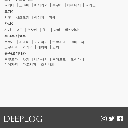
니가타
도야마
이시카와
후쿠이
야마나시
나가노
도카이
기후
시즈오카
아이치
미에
간사이
시가
교토
오사카
효고
나라
와카야마
주고쿠/시코쿠
돗토리
시마네
오카야마
히로시마
야마구치
도쿠시마
가가와
에히메
고치
규슈/오키나와
후쿠오카
사가
나가사키
구마모토
오이타
미야자키
가고시마
오키나와