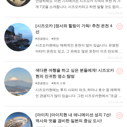
안녕하세요. 이번 기사에서는 시즈오카 지역의 추천 차 가
게 7곳을 소개합니다. 시즈오카라고 하면 말할 것도 없이
차가 특산품으로 자리 잡고 있습니다. '시즈오카=차'라는 이
2023-09-29
미지는 전국적으로도 뿌리 깊게 박혀 있고, 그런 명산품이
기 때문에 관광객들은 너도나도 차를 마시고 싶어진다. 일
[시즈오카 ]정서와 힐링이 가득! 추천 온천 4
본식 분위기도 있고, 비일상적이고 전통적인 차분한 분위
선
기를 즐길 수 있습니다. 이번 기사를 참고하여 시즈오카 지
관광명소
온천
역을 대표하는 차를 맛보시기 바랍니다.
시즈오카현에는 매력적인 온천이 많이 있습니다. 유명한
아타미 온천도 있고, 그 외에도 많은 온천이 이즈 반도에 있
어 예로부터 온천 마을로 번영해 왔다. 정감 넘치는 거리 풍
2023-09-21
경과 경치, 먹거리 등 그 매력에 많은 사람들이 방문하고 있
습니다. 이번 기사에서는 그런 시즈오카현의 추천 온천지
색다른 여행을 하고 싶은 분들에게! 시즈오카
를 소개합니다.
현의 진귀한 명소 탐방
관광명소
희귀 스팟
시즈오카현에는 후지 사파리 파크, 하마나 호수 등 매력적
인 관광지가 많이 있습니다. 그런 시즈오카현에서 "조금 색
다른 여행을 하고 싶은 "분들에게 추천하고 싶은 것이 바로
2023-09-19
'진귀한 명소 탐방'이다. 이번에는 시즈오카현의 명소를 둘
러볼 수 있는 1박 2일 모델 코스를 소개합니다.
[아이치 ]아이치현 내 애니메이션 성지 7선!
역사와 멋을 겸비한 일본의 중심 도시!