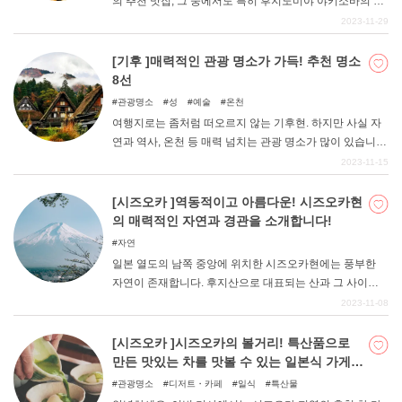
의 추천 맛집, 그 중에서도 특히 후지노미야 야키소바의 명
점에 대해 4곳 정도 소개하겠습니다. 후지노미야 야키소바
2023-11-29
는 시즈오카현을 대표하는 명물 음식으로, 일본을 대표하
는 B급 음식으로 자리 잡았다. 합리적인 가격과 대중적인
[기후 ]매력적인 관광 명소가 가득! 추천 명소
맛도 더해져 많은 사람들을 매료시키는 멋진 요리로 자리
8선
잡았다. 후지노미야의 명물 음식을 즐기며 이곳에서만 맛
관광명소
성
예술
온천
볼 수 있는 즐거운 시간을 보내세요.
여행지로는 좀처럼 떠오르지 않는 기후현. 하지만 사실 자
연과 역사, 온천 등 매력 넘치는 관광 명소가 많이 있습니
다. 이번에는 그런 기후의 추천 명소를 소개합니다.
2023-11-15
[시즈오카 ]역동적이고 아름다운! 시즈오카현
의 매력적인 자연과 경관을 소개합니다!
자연
일본 열도의 남쪽 중앙에 위치한 시즈오카현에는 풍부한
자연이 존재합니다. 후지산으로 대표되는 산과 그 사이를
흐르는 맑은 물, 그리고 광활한 태평양에 면한 해안선 등 그
2023-11-08
범위가 매우 넓다. 도시의 번잡함 속에서는 느낄 수 없는 여
유로움을 체험하거나 대자연 특유의 액티브한 놀이에 도전
[시즈오카 ]시즈오카의 볼거리! 특산품으로
해 보는 것은 어떨까. 이번 기사에서는 그런 매력적인 자연
만든 맛있는 차를 맛볼 수 있는 일본식 가게를
과 경관을 만끽할 수 있는 장소 5곳을 소개합니다.
소개합니다!
관광명소
디저트・카페
일식
특산물