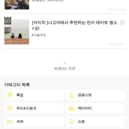
관광명소
애니메이션
2024-03-06
[아이치 ]나고야에서 추천하는 먼지 데이트 명소
7곳!
커플/부부
2021-10-25
카테고리 목록
특집
관광스팟
푸드&드링크
액티비티
숙박
쇼핑