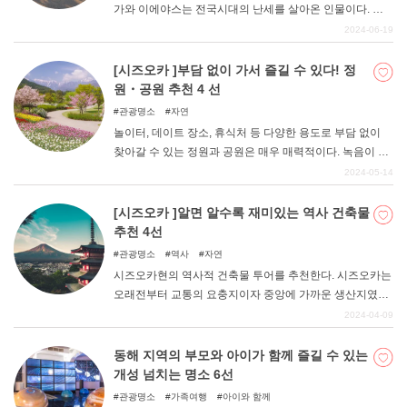
가와 이에야스는 전국시대의 난세를 살아온 인물이다. 오
카자키성에서 태어났지만 어린 시절은 인질로 이마가와 가
2024-06-19
문의 스루부성에서 살아야 했다. 오케사와마 전투에서 이
마가와 요시모토가 전사하자 오카자키성으로 돌아와 오다
[시즈오카 ]부담 없이 가서 즐길 수 있다! 정
노부나가, 도요토미 히데요시와 함께 난세의 최전선을 걷
원・공원 추천 4 선
게 됩니다. 이번 기사에서는 오와리, 미카와에 세워진 오카
관광명소
자연
자키성, 기요시다성, 요시다성, 이누야마성, 고마키성 5곳
놀이터, 데이트 장소, 휴식처 등 다양한 용도로 부담 없이
을 소개합니다.
찾아갈 수 있는 정원과 공원은 매우 매력적이다. 녹음이 우
거져 경치를 즐길 수 있는 곳, 놀이기구가 있는 곳에서는 가
2024-05-14
족과 함께 놀 수 있는 곳 등 다양한 즐거움이 있는 장소가
있습니다. 이번 기사에서는 시즈오카현의 정원・공원을 소
[시즈오카 ]알면 알수록 재미있는 역사 건축물
개합니다.
추천 4선
관광명소
역사
자연
시즈오카현의 역사적 건축물 투어를 추천한다. 시즈오카는
오래전부터 교통의 요충지이자 중앙에 가까운 생산지였기
때문에 중요한 건축물이 많이 남아 있다. 이들을 관광하면
2024-04-09
서 역사적 배경을 배우면서 낭만과 정서가 넘치는 시간을
보낼 수 있습니다. 이번 기사에서는 시즈오카현의 추천 역
동해 지역의 부모와 아이가 함께 즐길 수 있는
사 건축물을 소개합니다.
개성 넘치는 명소 6선
관광명소
가족여행
아이와 함께