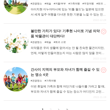
관광명소
예술
커플/부부
가족여행
우정여행
희귀 스
팟
아이치현 이누야마시에 있는 '리틀 월드'는 일본에 있으면
서 세계 일주 여행을 다녀온 듯한 기분을 느낄 수 있는 인기
관광지다. 이번 기사에서는 리틀월드의 볼거리와 즐거움을
2022-12-28
배가시킬 수 있는 추천 코스 등을 소개한다.
볼만한 가치가 있다! 기후현 나이토 기념 의약
품 박물관이 대단하다!
관광명소
예술
희귀 스팟
의약품은 우리 생활에 없어서는 안 될 친숙한 물건이지만,
언제, 어떻게 만들어졌는지 아는 사람은 많지 않을 것이다.
그런 의약품의 역사를 배울 수 있는 곳이 바로 기후현에 있
2022-12-02
는 '나이토 기념 의약품 박물관'이다. 이번 기사에서는 박물
관의 볼거리를 소개합니다.
간사이 지역의 부모와 자녀가 함께 즐길 수 있
는 명소 4곳
관광명소
가족여행
이번 휴일에 가족과 함께 어딘가로 나들이를 가려고 할 때,
부모와 자녀가 함께 즐길 수 있는 장소가 어디인지 고민하
는 경우가 많을 것이다. 여기서는 부모와 자녀가 함께 즐길
2022-11-18
수 있는 간사이 지역의 명소를 소개합니다.
1
2