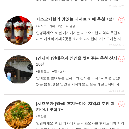
고야에 끼어 있어 산업도 발전하고 있으며, 사람들의 교류
2024-02-21
가 활발해 문화적으로도 다양성이 풍부하다. 이 기사에서
는 그 시즈오카 지역 중에서도 꼭 가보고 싶은 매력적인 박
시즈오카현의 맛있는 디저트 카페 추천 7선!
물관과 미술관 6곳을 선정하여 정리해 보았다. 꼭 다음 여
디저트・카페
인스타 감성
행의 후보지로 삼아 보시는 것은 어떨까요?
안녕하세요. 이번 기사에서는 시즈오카현 지역의 추천 디
저트 가게와 카페 7곳을 소개하고자 한다. 시즈오카현 지역
이라고 하면 후지산을 기점으로 한 자연도 멋지지만, 그런
2024-02-14
개방감 넘치는 분위기와 함께 세련된 카페와 디저트 문화
도 번성하고 있다. 화과자부터 양과자 등 다양한 장르의 디
[간사이 ]연애운과 인연을 맺어주는 추천 신사
저트도 즐길 수 있고, 바다가 가까워서 기후가 온화한 덕에
10선
과일 재배도 활발하게 이루어지고 있는 것이 특징입니다.
관광명소
절・신사
다양한 디저트와 단 음식을 즐기며 시즈오카 관광을 여유
연애운을 높여주는 간사이의 신사는 어디? 새로운 만남이
롭게 만끽할 수 있기를 바랍니다.
있는 봄철, 좋은 인연을 기대해보고 싶은 계절입니다. 새로
운 생활이 시작되는 만큼 신의 힘을 빌려 좋은 운을 타고 싶
2023-12-28
은 계절이기도 하다. 교토와 나라 등 사찰과 불각이 많은 간
사이 지역에서 인연과 연애운 상승에 효험이 있는 신사 10
[시즈오카 ]명물! 후지노미야 지역의 추천 야
곳을 소개한다.
키소바 맛집 7선
특산물
안녕하세요. 이번 기사에서는 시즈오카현 후지노미야 지역