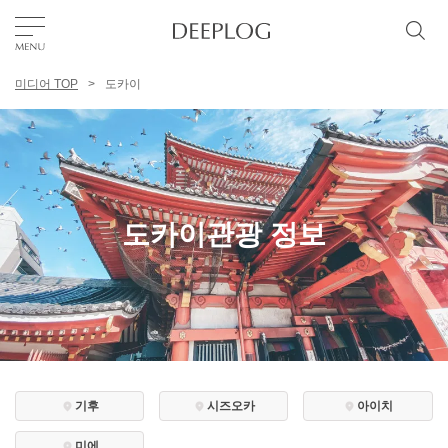
미디어 TOP
도카이
좋아요
TOP
에리어
도카이관광 정보
카테고리
한국어
USD
기후
시즈오카
아이치
미에