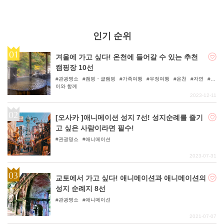
인기 순위
겨울에 가고 싶다! 온천에 들어갈 수 있는 추천
캠핑장 10선
관광명소
캠핑・글램핑
가족여행
우정여행
온천
자연
아
이와 함께
2023-12-11
[오사카 ]애니메이션 성지 7선! 성지순례를 즐기
고 싶은 사람이라면 필수!
관광명소
애니메이션
2023-07-31
교토에서 가고 싶다! 애니메이션과 애니메이션의
성지 순례지 8선
관광명소
애니메이션
2021-07-07