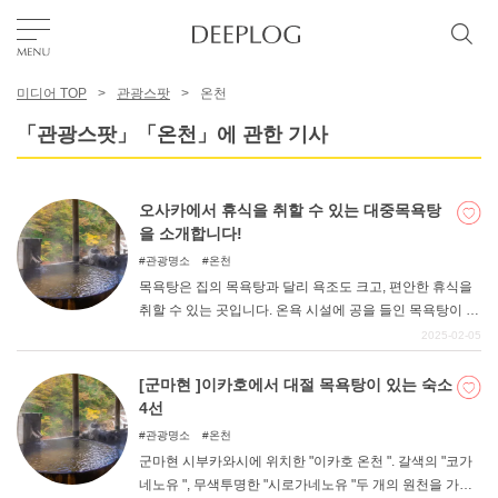
미디어 TOP
관광스팟
온천
좋아요
「관광스팟」「온천」에 관한 기사
TOP
오사카에서 휴식을 취할 수 있는 대중목욕탕
을 소개합니다!
에리어
관광명소
온천
목욕탕은 집의 목욕탕과 달리 욕조도 크고, 편안한 휴식을
취할 수 있는 곳입니다. 온욕 시설에 공을 들인 목욕탕이 전
카테고리
국 각지에 속속 생겨나고 있다. 이번 기사에서는 오사카부
2025-02-05
내에서 인기 있는 대중목욕탕 10곳을 소개한다.
[군마현 ]이카호에서 대절 목욕탕이 있는 숙소
한국어
4선
USD
관광명소
온천
군마현 시부카와시에 위치한 "이카호 온천 ". 갈색의 "코가
네노유 ", 무색투명한 "시로가네노유 "두 개의 원천을 가진