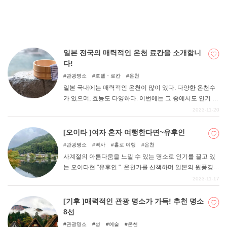
"을 소개합니다.
일본 전국의 매력적인 온천 료칸을 소개합니
다!
관광명소
호텔・료칸
온천
일본 국내에는 매력적인 온천이 많이 있다. 다양한 온천수
가 있으며, 효능도 다양하다. 이번에는 그 중에서도 인기 있
는 온천 숙소를 엄선하여 소개합니다.
2023-11-20
[오이타 ]여자 혼자 여행한다면~유후인
관광명소
역사
홀로 여행
온천
사계절의 아름다움을 느낄 수 있는 명소로 인기를 끌고 있
는 오이타현 "유후인 ". 온천가를 산책하며 일본의 원풍경을
즐기면서 귀여움과 멋을 즐길 수 있는 곳으로 여자들의 여
2023-11-17
행지로도 유명하다. 인기 관광지이지만, 여유로운 분위기
가 흐르고 있어 남의 시선을 신경 쓰지 않고 느긋하게 휴식
[기후 ]매력적인 관광 명소가 가득! 추천 명소
을 취할 수 있어 여자 혼자 여행하기에 최적의 장소다. 이번
8선
기사에서는 여자 혼자 여행하기 좋은 다양한 관광 명소를
관광명소
성
예술
온천