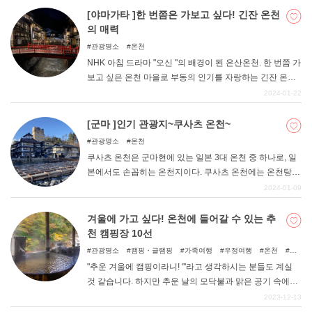
져 내려오는 곳이다. 또한 교토 내에서는 시가현과의 경계
[야마가타 ]한 번쯤은 가보고 싶다! 긴잔 온천
에 가까운 지역으로, 교토와 시가의 문화가 조금씩 섞여 있
의 매력
어 교토 중심부와는 또 다른 분위기를 가지고 있다. 이번 기
관광명소
온천
사에서는 교토의 "키부네・오오하라 "지역에 있는 5만엔
NHK 아침 드라마 "오신 "의 배경이 된 은산온천. 한 번쯤 가
이하로 숙박할 수 있는 멋진 호텔 4곳을 소개합니다.
보고 싶은 온천 마을로 부동의 인기를 자랑하는 긴잔 온천
은 타이쇼의 낭만과 향수를 느낄 수 있는 명소로 유명하다.
2024-01-22
기모노나 하카마를 입고 온천가를 걷는 관광객의 모습도
눈에 띈다! 이번 기사에서는 그런 은산온천의 매력을 소개
[군마 ]인기 관광지~쿠사츠 온천~
하고자 한다. 은산온천에서 일상의 피로를 풀어보는 것은
관광명소
온천
어떨까.
쿠사츠 온천은 군마현에 있는 일본 3대 온천 중 하나로, 일
본에서도 손꼽히는 온천지이다. 쿠사츠 온천에는 온천탕과
족욕탕, 쿠사츠 국제 스키장 등의 관광지가 있으며, 쿠사츠
2024-01-09
온천 주변에는 우에다 성터 공원과 타니가와다케 로프웨이
등의 관광 명소도 있다. 그런 인기 관광지에서 상위권을 계
겨울에 가고 싶다! 온천에 들어갈 수 있는 추
속 차지하고 있는 쿠사츠 온천에 대해 이번 기사에서는 자
천 캠핑장 10선
세히 소개하고자 한다. 쿠사츠 온천 관광을 생각하고 있는
관광명소
캠핑・글램핑
가족여행
우정여행
온천
자
분이나 겨울 여행지를 고민하고 있는 분들에게 꼭 참고해
연
아이와 함께
"추운 겨울에 캠핑이라니! "'라고 생각하시는 분들도 계실
주셨으면 합니다!
것 같습니다. 하지만 추운 날의 모닥불과 맑은 공기 속에서
볼 수 있는 밤하늘의 별빛은 겨울만이 누릴 수 있는 즐거움
2023-12-13
이다. 하지만 야외에 오래 있으면 몸이 차가워지기 마련이