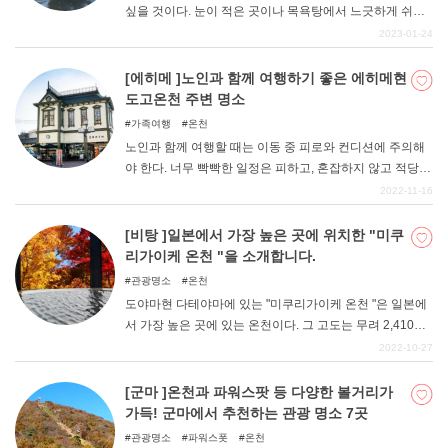
싶을 것이다. 눈이 적은 곳이나 목욕탕에서 느긋하게 쉬는
것도 좋지만, 이왕이면 겨울에만 즐길 수 있는 눈썰매탕을
2023-01-24
즐겨보는 건 어떨까. 설경을 바라보며 즐기는 따뜻한 온천
은 특별하다. 숙박 없이 당일치기로 부담 없이 즐길 수 있는
[에히메 ]노인과 함께 여행하기 좋은 에히메현
눈썰매장 10곳을 소개한다.
도고온천 주변 명소
가족여행
온천
노인과 함께 여행할 때는 이동 중 피로와 컨디션에 주의해
야 한다. 너무 빡빡한 일정은 피하고, 혼잡하지 않고 적당히
쉴 수 있는 여행을 추천한다. 노인의 체력을 고려하여 즐거
2022-11-16
운 여행이 될 수 있도록 하자. 이번에 소개할 여행은 '다리가
불편한 노인과 함께 즐길 수 있는 여행'을 테마로 한다. 할아
[비탕 ]일본에서 가장 높은 곳에 위치한 "미쿠
버지, 할머니와 함께 즐기는 여유로운 여행은 어떠세요?
리가이케 온천 "을 소개합니다.
관광명소
온천
도야마현 다테야마에 있는 "미쿠리가이케 온천 "은 일본에
서 가장 높은 곳에 있는 온천이다. 그 고도는 무려 2,410m
에 달한다. "등산을 할 수 없으면 갈 수 없는 것이 아닐까?
2022-10-27
"라고 걱정하지 않으시나요? 사실 대중교통으로 쉽게 갈 수
있습니다. 무로도 버스터미널에서 조금만 하이킹을 즐기고
[군마 ]온천과 파워스팟 등 다양한 볼거리가
다테야마의 대자연 속에서 온천을 즐겨보자.
가득! 군마에서 추천하는 관광 명소 7곳
관광명소
파워스폿
온천