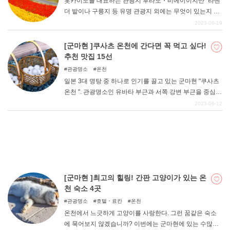
홋카이도를 대표하는 관광지 후라노・비에이이지만 "라벤
거리를 소개한다. 일상의 번잡함을 잊고 재충전하고 싶은
더 밭이나 구릉지 등 유명 관광지 외에는 무엇이 있는지 잘
분이나 온천 여행을 계획하고 싶은 분은 이 기사를 참고하
모르겠다는 "분들도 많을 것이다. 이번에는 1년에 한두 번
2023-06-19
여 계획을 세워보세요!
은 후라노・비에이를 방문하는 필자만이 알 수 있는 추천
명소를 소개합니다.
[군마현 ]쿠사츠 온천에 간다면 꼭 먹고 싶다!
추천 맛집 15선
관광명소
온천
일본 3대 명탕 중 하나로 인기를 끌고 있는 군마현 "쿠사츠
온천 ". 관광명소인 유바타 부근과 서쪽 강변 부근을 중심으
로 맛있는 음식점이 즐비해 있어 산책하기에 좋은 장소이
2023-06-12
다. 이번 기사에서는 쿠사츠 온천에 존재하는 수많은 맛집
중에서 '꼭 먹어봐야 할' 추천 맛집을 엄선하여 정리해 보았
다. 단 음식은 [단맛 ], 짠 음식은 [소금 ]으로 표시되어 있다.
자, 그럼 지금부터 살펴볼까요?
[군마현 ]최고의 힐링! 간판 고양이가 있는 온
천 숙소 4곳
관광명소
호텔・료칸
온천
온천에서 느긋하게 고양이를 사랑한다. 그런 꿈같은 숙소
에 묵어보지 않겠습니까? 이번에는 군마현에 있는 수많은