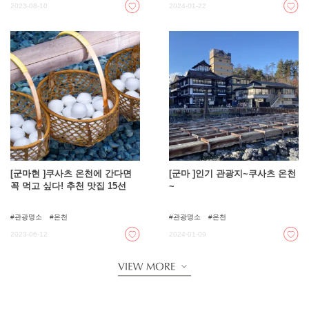
2023-08-10
2024-01-22
[군마현 ]쿠사츠 온천에 간다면
[군마 ]인기 관광지~쿠사츠 온천
꼭 먹고 싶다! 추천 맛집 15선
~
관광명소
온천
관광명소
온천
2023-06-12
2024-01-09