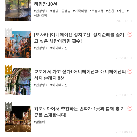
캠핑장 10선
관광명소
캠핑・글램핑
가족여행
우정여행
온천
자연
아
이와 함께
2023-12-11
[오사카 ]애니메이션 성지 7선! 성지순례를 즐기
고 싶은 사람이라면 필수!
관광명소
애니메이션
2023-07-31
교토에서 가고 싶다! 애니메이션과 애니메이션의
성지 순례지 8선
관광명소
애니메이션
2021-07-07
히로시마에서 추천하는 번화가 4곳과 함께 총 7
곳을 소개합니다!
밤놀이
2021-05-14