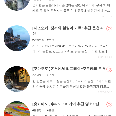
군마현은 일본에서도 손꼽히는 온천 대국이다. 쿠사츠, 이
카호 등 유명 온천지는 물론 현내 곳곳에서 원천이 솟아나
고 있다. 당일치기로 목욕을 즐길 수 있는 곳도 많아 많은
2023-10-27
사람들이 찾는다. 특히 최근에는 '휴게소'에 딸린 온천시설
이 인기다. 그래서 이번에는 '군마현 내 온천이 있는 휴게
[시즈오카 ]정서와 힐링이 가득! 추천 온천 4
소'를 정리해 보았다. 쇼핑을 하면서 차박을 포함한 여행의
선
즐거움을 위해 꼭 참고해 보시기 바랍니다.
관광명소
온천
시즈오카현에는 매력적인 온천이 많이 있습니다. 유명한
아타미 온천도 있고, 그 외에도 많은 온천이 이즈 반도에 있
어 예로부터 온천 마을로 번영해 왔다. 정감 넘치는 거리 풍
2023-09-21
경과 경치, 먹거리 등 그 매력에 많은 사람들이 방문하고 있
습니다. 이번 기사에서는 그런 시즈오카현의 추천 온천지
[구마모토 ]온천에서 리프레쉬~쿠로카와 온천
를 소개합니다.
관광명소
온천
한 번쯤은 가보고 싶은 온천지, 구로카와 온천. 구마모토현
의 산속에 위치한 어른들의 은신처 같은 분위기가 감도는
구로카와 온천은 30여 개의 온천 료칸 중 외딴 곳에 위치한
2023-08-10
숙소가 많아 숙박하기에 안성맞춤이다. 온천가 맛집, 온천
순회手形으로 당일치기 입욕 등 쿠로가와 온천을 즐길 수
[홋카이도 ]후라노・비에이 추천 명소 9선
있는 다양한 방법이 있는 것이 특징인 온천 마을이다. 이번
관광명소
온천
기사에서는 그런 구로카와 온천의 매력과 추천하는 즐길