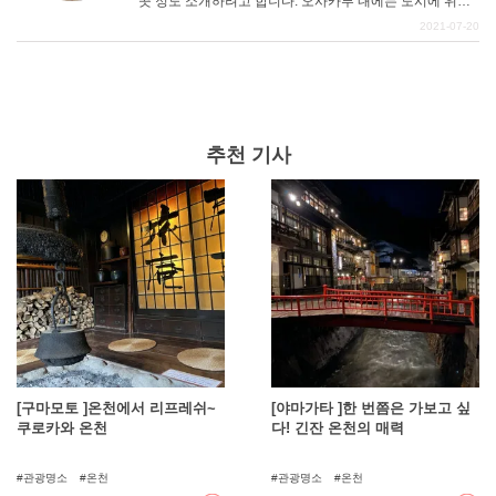
곳 정도 소개하려고 합니다. 오사카부 내에는 도시에 위치
해 있어 상업시설이나 하이테크 건물 등이 많다고 생각하
2021-07-20
시는 분들도 많으실 것 같습니다. 하지만 도심에서 조금만
벗어나면 웅장한 자연을 즐길 수 있는 것도 오사카부의 큰
매력입니다. 평소 열심히 일하시는 분들은 꼭 멋진 온천에
서 피로와 스트레스를 풀고 편안한 시간을 보내시기 바랍
니다.
추천 기사
[구마모토 ]온천에서 리프레쉬~
[야마가타 ]한 번쯤은 가보고 싶
쿠로카와 온천
다! 긴잔 온천의 매력
관광명소
온천
관광명소
온천