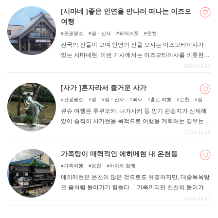
다. 차가운 몸을 금방 따뜻하게 데울 수 있는 온천이 있는
[시마네 ]좋은 인연을 만나러 떠나는 이즈모
캠핑장을 소개한다.
여행
관광명소
절・신사
파워스폿
온천
전국의 신들이 모여 인연의 신을 모시는 이즈모타이샤가
있는 시마네현. 이번 기사에서는 이즈모타이샤를 비롯한
주변의 추천 명소를 하루 일정에 맞춰 공항에서부터 순서
2023-12-01
대로 소개합니다. 모델 코스로 활용하시면 좋을 것 같습니
다! 이즈모시를 방문하면 빼놓을 수 없는 인기 명소를 둘러
[사가 ]혼자라서 즐거운 사가
보고 멋진 인연을 만나는 여행을 즐겨보세요!
관광명소
성
절・신사
역사
홀로 여행
온천
절경
스팟
큐슈 여행은 후쿠오카, 나가사키 등 인기 관광지가 산재해
있어 솔직히 사가현을 목적으로 여행을 계획하는 경우는
많지 않을지도 모릅니다. 하지만 사가현에는 도자기로 유
2023-11-28
명한 가라쓰와 이마리, 아리타, 오징어를 맛볼 수 있는 요부
코, 일본 3대 미인탕이 있는 우레시노 등 다양한 매력적인
가족탕이 매력적인 에히메현 내 온천들
관광지가 있습니다! 매년 가을에는 아시아 최대 규모의 벌
가족여행
온천
아이와 함께
룬 페스티벌이 열리며, 형형색색의 풍선이 하늘을 수놓는
에히메현은 온천이 많은 것으로도 유명하지만, 대중목욕탕
모습은 압권이다. 이번 기사에서는 사가에서 꼭 방문해야
은 좀처럼 들어가기 힘들다.... 가족끼리만 천천히 들어가서
할 관광지를 소개합니다. 이 기사를 참고하여 사가 여행을
온천을 즐기고 싶은 분들도 적지 않다고 생각합니다. 이번
2023-11-27
계획하고, 여자 혼자 여행이기에 느낄 수 있는 분위기를 만
에는 시간대별로 이용할 수 있는 "에히메현 내 추천 가족탕
끽하기 위해 사가를 방문해보자.