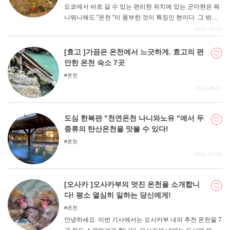
도쿄에서 바로 갈 수 있는 편리한 위치에 있는 군마현은 뭐
니뭐니해도 "온천 "이 풍부한 것이 특징인 현이다. 그 밖에
도 웅장한 경치와 무엇이든 이루어준다고 알려진 파워스팟
2021-12-24
까지 볼거리가 많은 곳입니다. 꼭 군마의 매력을 느껴보시
기 바랍니다.
[효고 ]가끔은 온천에서 느긋하게. 효고의 편
안한 온천 숙소 7곳
온천
2021-09-01
도심 한복판 "천연온천 나니와노유 "에서 두
종류의 탄산온천을 맛볼 수 있다!
온천
2021-07-28
[오사카 ]오사카부의 멋진 온천을 소개합니
다! 평소 열심히 일하는 당신에게!
온천
안녕하세요. 이번 기사에서는 오사카부 내의 추천 온천을 7