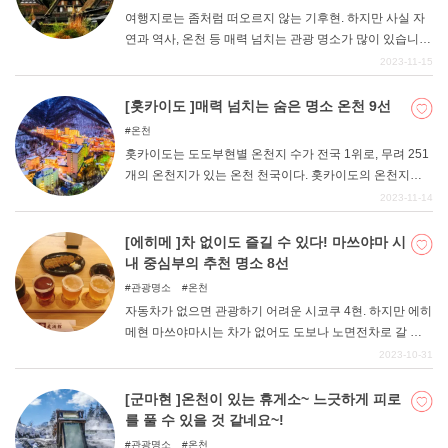
소개한다. 유후인만의 체험을 즐기면서 일상의 번잡함을
여행지로는 좀처럼 떠오르지 않는 기후현. 하지만 사실 자
잊고 자신만의 마음에 드는 관광지를 찾아보세요.
연과 역사, 온천 등 매력 넘치는 관광 명소가 많이 있습니
다. 이번에는 그런 기후의 추천 명소를 소개합니다.
2023-11-15
[홋카이도 ]매력 넘치는 숨은 명소 온천 9선
온천
홋카이도는 도도부현별 온천지 수가 전국 1위로, 무려 251
개의 온천지가 있는 온천 천국이다. 홋카이도의 온천지라
고 하면 노보리베츠 온천, 조잔케이 온천, 도야코 온천 등이
2023-11-14
유명하다. 하지만 전국적으로는 잘 알려지지 않았지만, 수
질과 위치가 훌륭한 숨은 온천이 많이 있다!
[에히메 ]차 없이도 즐길 수 있다! 마쓰야마 시
내 중심부의 추천 명소 8선
관광명소
온천
자동차가 없으면 관광하기 어려운 시코쿠 4현. 하지만 에히
메현 마쓰야마시는 차가 없어도 도보나 노면전차로 갈 수
있는 곳에 많은 관광 명소가 있어 충분히 관광을 즐길 수 있
2023-10-31
다! 그럼 지금부터 마쓰야마 시내 중심부의 추천 명소를 소
개하겠다.
[군마현 ]온천이 있는 휴게소~ 느긋하게 피로
를 풀 수 있을 것 같네요~!
관광명소
온천