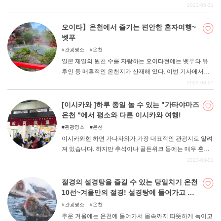
숙소 중에서 '간판 고양이'를 만날 수 있는 곳을 엄선하여 정
2023-05-31
리해 보았다. 맛있는 음식과 멋진 온천, 그리고 고양이의 귀
여움으로 힐링을 즐겨보자.
오이타】온천에서 즐기는 편안한 혼자여행~
벳푸
관광명소
온천
일본 제일의 원천 수를 자랑하는 오이타현에는 벳푸와 유
후인 등 매혹적인 온천지가 산재해 있다. 이번 기사에서는
벳푸 지역에 초점을 맞춰 그 매력을 소개한다. 지옥찜 등 여
2023-03-27
자 여행에 인기 있는 현지 먹거리도 풍부해 리프레쉬 여행
에 추천한다. 벳푸 유후인은 좋은 의미의 차분한 어른스러
[이시카와 ]하루 종일 놀 수 있는 "가타야마즈
운 분위기가 감돌고 있어, 남의 시선을 신경 쓰지 않고 관광
온천 "에서 평소와 다른 이시카와 여행!
을 즐길 수 있는 나홀로 여행 추천 스팟이다. 이 기사를 참
관광명소
온천
고하여 오이타 혼자 여행을 계획해 보세요.
이시카와현 하면 가나자와가 가장 대표적인 관광지로 알려
져 있습니다. 하지만 추석이나 골든위크 등에는 매우 혼잡
하여 "너무 혼잡하여 여유롭게 ...... "즐길 수 없었다는 분들
2023-03-01
도 있을 것이다. 그래서 이번에는 이시카와현의 숨은 온천
명소 "가타야마즈 온천 "을 소개합니다. 온천뿐만 아니라 인
절경의 설경탕을 즐길 수 있는 당일치기 온천
스타그램에 올리기 좋은 명소와 체험 명소가 즐비한 가타
10선~겨울만의 절경! 설경탕에 들어가고 싶
야마즈 온천에 가면 혼잡을 피해 평소와는 다른 이시카와
다~!
관광명소
온천
여행을 즐길 수 있을 것이다!
추운 겨울에는 온천에 들어가서 몸속까지 따뜻하게 녹이고