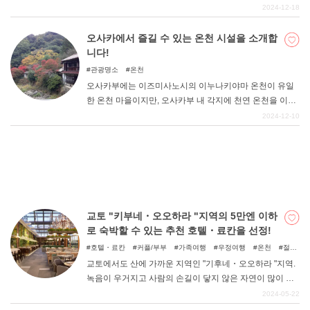
인기 온천지입니다. 먹거리를 즐길 수 있는 가게가 늘어선
2024-12-18
돌계단 거리는 상징적인 존재다. 일설에 의하면 온천 만두
의 발상지라고도 한다. 그런 이카호에서 숙박한다면 역시
오사카에서 즐길 수 있는 온천 시설을 소개합
DEEPLOG란
온천에 천천히 몸을 담그고 싶을 것이다. 이번 기사에서는
니다!
'대절 목욕탕이 있는 숙소'를 정리해 보았다.
개인 정보보호
관광명소
온천
오사카부에는 이즈미사노시의 이누나키야마 온천이 유일
문의
한 온천 마을이지만, 오사카부 내 각지에 천연 온천을 이용
회사개요
한 민박, 당일치기 온천 시설이 곳곳에 산재해 있다. 그 중
2024-12-10
에서 매력 넘치는 7곳을 소개합니다.
여행작가 모집
교토 "키부네・오오하라 "지역의 5만엔 이하
로 숙박할 수 있는 추천 호텔・료칸을 선정!
호텔・료칸
커플/부부
가족여행
우정여행
온천
절경
스팟
자연
교토에서도 산에 가까운 지역인 "기후네・오오하라 "지역.
녹음이 우거지고 사람의 손길이 닿지 않은 자연이 많이 남
아 있을 뿐만 아니라, 예로부터 사람들이 자연과 함께 살아
2024-05-22
왔고 지금도 그 전통이 사람들의 생활 속에 고스란히 이어