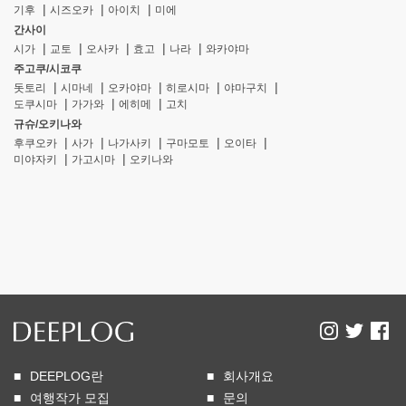
기후
시즈오카
아이치
미에
간사이
시가
교토
오사카
효고
나라
와카야마
주고쿠/시코쿠
돗토리
시마네
오카야마
히로시마
야마구치
도쿠시마
가가와
에히메
고치
규슈/오키나와
후쿠오카
사가
나가사키
구마모토
오이타
미야자키
가고시마
오키나와
DEEPLOG란
회사개요
여행작가 모집
문의