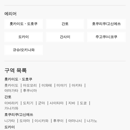
에리어
홋카이도・도호쿠
간토
호쿠리쿠/고신에쓰
도카이
간사이
주고쿠/시코쿠
규슈/오키나와
구역 목록
홋카이도・도호쿠
홋카이도
아오모리
이와테
미야기
아키타
야마가타
후쿠시마
간토
이바라키
도치기
군마
사이타마
지바
도쿄
가나가와
호쿠리쿠/고신에쓰
니가타
도야마
이시카와
후쿠이
야마나시
나가노
도카이