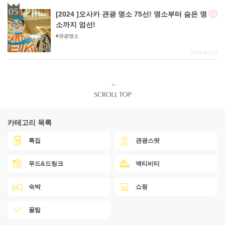
[2024 ]오사카 관광 명소 75선! 명소부터 숨은 명
소까지 엄선!
관광명소
2022-07-12
카테고리 목록
특집
관광스팟
푸드&드링크
액티비티
숙박
쇼핑
꿀팁