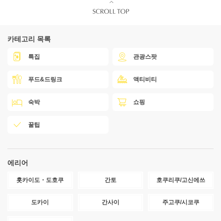
카테고리 목록
특집
관광스팟
푸드&드링크
액티비티
숙박
쇼핑
꿀팁
에리어
홋카이도・도호쿠
간토
호쿠리쿠/고신에쓰
도카이
간사이
주고쿠/시코쿠