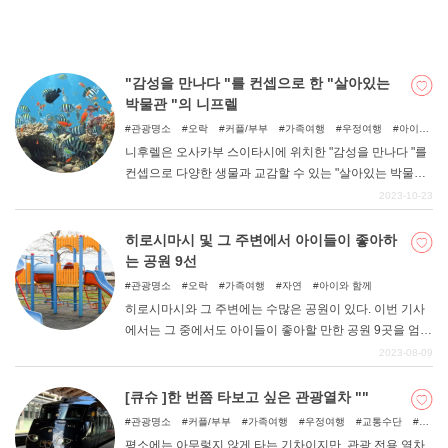
"감성을 만나다 "를 컨셉으로 한 "살아있는
박물관 "의 니프렐
관광명소
오락
커플/부부
가족여행
우정여행
아이와
함께
비오는 날
니후렐은 오사카부 스이타시에 위치한 "감성을 만나다 "를
컨셉으로 다양한 생물과 교감할 수 있는 "살아있는 박물관
"입니다. 수족관, 동물원, 미술관의 틀을 초월한 새로운 감
2023-10-23
각의 체험형 박물관이다. 이번 기사에서는 니프렐의 매력
을 소개하고자 한다.
히로시마시 및 그 주변에서 아이들이 좋아하
는 공원 9선
관광명소
오락
가족여행
자연
아이와 함께
히로시마시와 그 주변에는 수많은 공원이 있다. 이번 기사
에서는 그 중에서도 아이들이 좋아할 만한 공원 9곳을 엄선
해 보았으니, 꼭 참고해 보시기 바랍니다.
2023-08-09
[큐슈 ]한 번쯤 타보고 싶은 관광열차 ""
관광명소
커플/부부
가족여행
우정여행
교통수단
아
이와 함께
평소에는 아무렇지 않게 타는 기차이지만, 관광 전용 열차