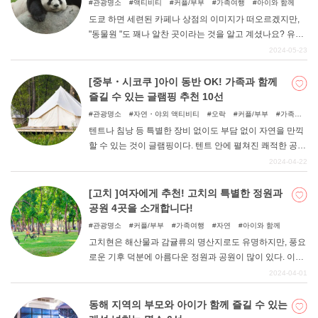
관광명소
액티비티
커플/부부
가족여행
아이와 함께
도쿄 하면 세련된 카페나 상점의 이미지가 떠오르겠지만,
"동물원 "도 꽤나 알찬 곳이라는 것을 알고 계셨나요? 유명
한 우에노 동물원, 다마 동물원을 비롯해 도쿄에는 다양한
2024-05-23
동물원이 있다. 그래서 이번 기사에서는 데이트부터 가족
나들이까지 즐길 수 있는 "도쿄의 추천 동물원 "7곳을 소개
[중부・시코쿠 ]아이 동반 OK! 가족과 함께
하고자 한다. 도시의 공기를 벗어나 여유로운 시간을 보내
즐길 수 있는 글램핑 추천 10선
고 싶다면 자연이 가득한 동물원을 방문해보자.
관광명소
자연・야외 액티비티
오락
커플/부부
가족여
행
우정여행
자연
아이와 함께
텐트나 침낭 등 특별한 장비 없이도 부담 없이 자연을 만끽
할 수 있는 것이 글램핑이다. 텐트 안에 펼쳐진 쾌적한 공간
에서 어른도 아이도 편안하게 지낼 수 있다. 낮에는 츄고
2024-04-22
쿠・시코쿠 지방의 대자연 속에서 마음껏 놀고, 밤에는 맛
있는 음식을 즐길 수 있는 글램핑 시설을 소개한다.
[고치 ]여자에게 추천! 고치의 특별한 정원과
공원 4곳을 소개합니다!
관광명소
커플/부부
가족여행
자연
아이와 함께
고치현은 해산물과 감귤류의 명산지로도 유명하지만, 풍요
로운 기후 덕분에 아름다운 정원과 공원이 많이 있다. 이번
에는 평소 예쁜 것, 예쁜 것을 좋아하는 여자를 위해 SNS에
2024-04-01
올리기 좋은 정원과 공원, 식물원을 엄선했다. 고치의 매력
을 듬뿍 담은 녹색이 가득한 4곳의 명소에서는 카페와 레스
동해 지역의 부모와 아이가 함께 즐길 수 있는
토랑도 즐길 수 있다. 고치현 내뿐만 아니라 현외에서도 많