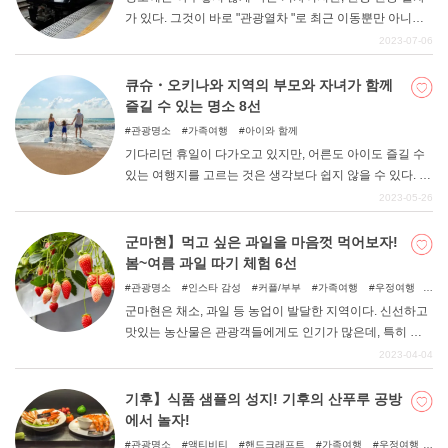
가 있다. 그것이 바로 "관광열차 "로 최근 이동뿐만 아니라
"타는 것 "자체를 즐길 수 있는 것으로 인기를 끌고 있다. 일
2023-07-06
본에는 "차량 "이 즐거운 관광열차, "음식 ""차창 ""이벤트
"등 다양한 유형의 관광열차가 있다. 이번 기사에서는 특히
큐슈・오키나와 지역의 부모와 자녀가 함께
관광열차에 힘을 쏟고 있는 JR큐슈의 중부에서 큐슈를 일
즐길 수 있는 명소 8선
주하는 ", "에 초점을 맞춰 차내의 모습 등을 소개하고자 한
관광명소
가족여행
아이와 함께
다. 관광열차에 관심이 있는 분, 큐슈 여행을 계획하고 있는
기다리던 휴일이 다가오고 있지만, 어른도 아이도 즐길 수
분, 호화로운 여행을 즐기고 싶은 분들에게 참고가 되었으
있는 여행지를 고르는 것은 생각보다 쉽지 않을 수 있다. 여
면 좋겠다. 이 열차는 개성 넘치는 세련된 외관과 인테리어
행지를 고민하며 시간을 낭비하는 것은 정말 아까운 일이
2023-05-26
는 물론, 독특한 장치로 가득 차 있어 연선의 풍토와 차창
다. 이번에는 큐슈・오키나와 지역에서 어른부터 아이까지
밖 풍경을 마음껏 즐길 수 있다. 이동 수단으로 편리할 뿐만
온 가족이 함께 즐길 수 있는 명소를 도도부현별로 정리해
군마현】먹고 싶은 과일을 마음껏 먹어보자!
아니라, 타는 것 자체가 잊을 수 없는 이벤트가 되는 관광열
보았다. 참고해 보시기 바랍니다.
봄~여름 과일 따기 체험 6선
차 여행. 많은 설렘과 이야기를 담은 큐슈의 여행을 즐겨보
관광명소
인스타 감성
커플/부부
가족여행
우정여행
세요.
아이와 함께
군마현은 채소, 과일 등 농업이 발달한 지역이다. 신선하고
맛있는 농산물은 관광객들에게도 인기가 많은데, 특히 과
일 따기 체험을 위해 많은 사람들이 찾아온다. 이번 기사에
2023-04-04
서는 봄부터 여름까지 제철 과일을 무제한으로 맛볼 수 있
는 농장을 정리했다.
기후】식품 샘플의 성지! 기후의 산푸루 공방
에서 놀자!
관광명소
액티비티
핸드크래프트
가족여행
우정여행