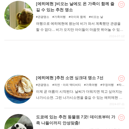
끽할 수 있는 명소가 곳곳에 있다. 이번 기사에서는 일본에
[에히메현 ]비오는 날에도 온 가족이 함께 즐
서 해외 리조트 기분을 느낄 수 있는 미야자키의 관광 명소
길 수 있는 추천 명소
와 첫 미야자키 여행에서 꼭 가봐야 할 명소를 소개하고자
관광명소
가족여행
아이와 함께
비오는 날
DEEPLOG란
한다. 이 기사를 참고하여 초여름 여행 계획을 세워보는 것
여행으로 에히메현에 왔는데 비가 와서 계획했던 관광을
은 어떨까.
개인 정보보호
할 수 없다.... 비가 오지만 아이들이 마음껏 뛰어놀 수 있도
록 몸을 움직여주고 싶다! 등의 고민이 있으신가요? 에히메
2024-07-12
문의
현에는 악천후에도 실내에서 놀 수 있는 장소가 많이 있다.
회사개요
이번에는 추천 "비오는 날에도 아이와 함께 즐길 수 있는 에
히메현의 명소 "를 소개합니다.
여행작가 모집
[에히메현 ]추천 소면 싱크대 명소 7선
관광명소
자연・야외 액티비티
가족여행
우정여행
자
연
아이와 함께
이제 곧 여름이 시작된다. 날씨가 더워지면 먹고 싶어지는
나가시소면. 그런 나가시소멘을 즐길 수 있는 에히메현 내
의 명소를 정리했습니다. 마쓰야마 시내에서 접근하기 쉬
2024-07-11
운 곳, 소면 싱크대 외에 낚시터를 즐길 수 있는 곳도 있다.
이 글을 참고하여 가족과 함께 방문해보시기 바랍니다.
도쿄에 있는 추천 동물원 7곳! 데이트부터 가
족 나들이까지 안성맞춤!