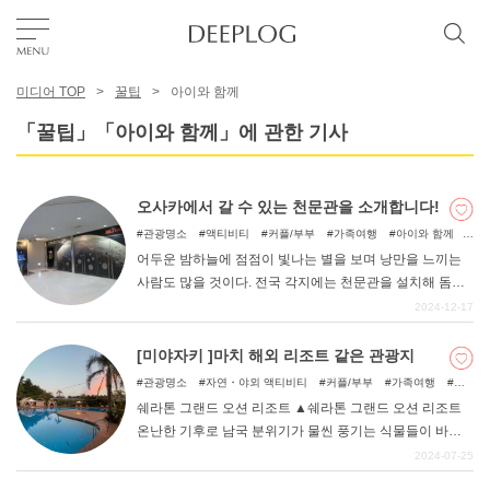
미디어 TOP
꿀팁
아이와 함께
좋아요
「꿀팁」「아이와 함께」에 관한 기사
TOP
오사카에서 갈 수 있는 천문관을 소개합니다!
관광명소
액티비티
커플/부부
가족여행
아이와 함께
에리어
비오는 날
어두운 밤하늘에 점점이 빛나는 별을 보며 낭만을 느끼는
사람도 많을 것이다. 전국 각지에는 천문관을 설치해 돔으
로 밤하늘을 재현하는 시설이 많이 있다. 오사카부에서는 4
2024-12-17
카테고리
개의 시설에서 천문관을 즐길 수 있다.
[미야자키 ]마치 해외 리조트 같은 관광지
한국어
관광명소
자연・야외 액티비티
커플/부부
가족여행
우
정여행
자연
아이와 함께
쉐라톤 그랜드 오션 리조트 ▲쉐라톤 그랜드 오션 리조트
USD
온난한 기후로 남국 분위기가 물씬 풍기는 식물들이 바다
를 따라 펼쳐져 있는 미야자키현. 니치난 해안에는 "선멧세
2024-07-25
니치난 ", "도이미사키 "등 드라이브하면서 그 분위기를 만