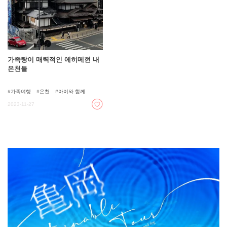
가족탕이 매력적인 에히메현 내
온천들
가족여행
온천
아이와 함께
2023-11-27