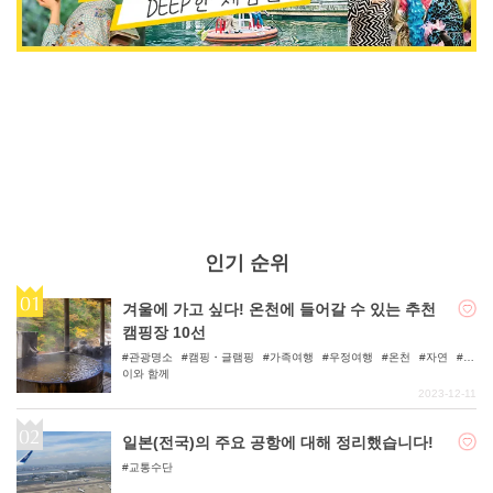
인기 순위
겨울에 가고 싶다! 온천에 들어갈 수 있는 추천
캠핑장 10선
관광명소
캠핑・글램핑
가족여행
우정여행
온천
자연
아
이와 함께
2023-12-11
일본(전국)의 주요 공항에 대해 정리했습니다!
교통수단