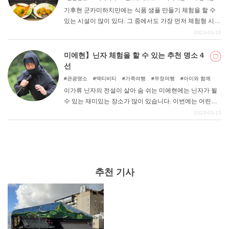
희귀 스팟
아이와 함께
기후현 군카미하치만에는 식품 샘플 만들기 체험을 할 수
있는 시설이 많이 있다. 그 중에서도 가장 먼저 체험형 시설
을 오픈한 곳이 성하마을의 중심부에 있는 산푸루 공방이
2023-03-16
다. 이번에는 식품 샘플의 성지가 자랑하는 인기 체험 시설
인 산푸루 공방의 매력에 대해 자세히 소개한다.
미에현】닌자 체험을 할 수 있는 추천 명소 4
선
관광명소
액티비티
가족여행
우정여행
아이와 함께
이가류 닌자의 전설이 살아 숨 쉬는 미에현에는 닌자가 될
수 있는 재미있는 장소가 많이 있습니다. 이번에는 어린이
부터 어른까지 즐길 수 있는 닌자 체험 명소를 소개합니다!
2023-03-15
앞으로 미에현에 놀러 가실 분들은 꼭 체크해 보시기 바랍
니다.
추천 기사