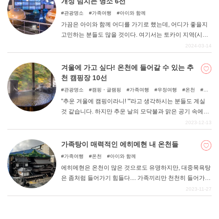
개성 넘치는 명소 6선
은 관광객이 방문하는 유명한 "모네의 정원 "과 "고치현립
관광명소
가족여행
아이와 함께
목장식물원 "외에도 음악 이벤트를 간편하게 즐길 수 있는
가끔은 아이와 함께 어디를 가기로 했는데, 어디가 좋을지
"시만토 삼림공원 "과 귤 농가가 정원을 만든 "잉글리시 가
고민하는 분들도 많을 것이다. 여기서는 토카이 지역(시즈
든 하우스 "등 조금 색다르고 재미있는 시도를 하고 있는 공
오카, 아이치, 기후, 미에)에서 아이와 함께 즐길 수 있는 명
2024-03-14
원과 정원 2곳을 소개합니다. 소개합니다.
소를 소개합니다.
겨울에 가고 싶다! 온천에 들어갈 수 있는 추
천 캠핑장 10선
관광명소
캠핑・글램핑
가족여행
우정여행
온천
자
연
아이와 함께
"추운 겨울에 캠핑이라니! "'라고 생각하시는 분들도 계실
것 같습니다. 하지만 추운 날의 모닥불과 맑은 공기 속에서
볼 수 있는 밤하늘의 별빛은 겨울만이 누릴 수 있는 즐거움
2023-12-13
이다. 하지만 야외에 오래 있으면 몸이 차가워지기 마련이
다. 차가운 몸을 금방 따뜻하게 데울 수 있는 온천이 있는
가족탕이 매력적인 에히메현 내 온천들
캠핑장을 소개한다.
가족여행
온천
아이와 함께
에히메현은 온천이 많은 것으로도 유명하지만, 대중목욕탕
은 좀처럼 들어가기 힘들다.... 가족끼리만 천천히 들어가서
온천을 즐기고 싶은 분들도 적지 않다고 생각합니다. 이번
2023-11-27
에는 시간대별로 이용할 수 있는 "에히메현 내 추천 가족탕
"을 소개합니다.