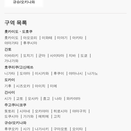
규슈/오키나와
구역 목록
홋카이도・도호쿠
홋카이도
아오모리
이와테
미야기
아키타
야마가타
후쿠시마
간토
이바라키
도치기
군마
사이타마
지바
도쿄
가나가와
호쿠리쿠/고신에쓰
니가타
도야마
이시카와
후쿠이
야마나시
나가노
도카이
기후
시즈오카
아이치
미에
간사이
시가
교토
오사카
효고
나라
와카야마
주고쿠/시코쿠
돗토리
시마네
오카야마
히로시마
야마구치
도쿠시마
가가와
에히메
고치
규슈/오키나와
후쿠오카
사가
나가사키
구마모토
오이타