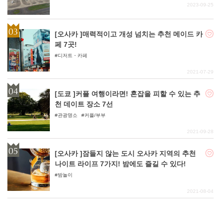
2023-09-25
[오사카 ]매력적이고 개성 넘치는 추천 메이드 카
페 7곳!
디저트・카페
2021-07-29
[도쿄 ]커플 여행이라면! 혼잡을 피할 수 있는 추
천 데이트 장소 7선
관광명소
커플/부부
2021-09-28
[오사카 ]잠들지 않는 도시 오사카 지역의 추천
나이트 라이프 7가지! 밤에도 즐길 수 있다!
밤놀이
2021-08-04