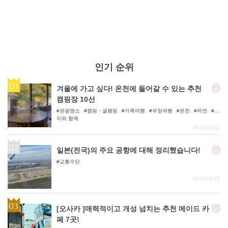
인기 순위
겨울에 가고 싶다! 온천에 들어갈 수 있는 추천
캠핑장 10선
관광명소
캠핑・글램핑
가족여행
우정여행
온천
자연
아
이와 함께
2023-12-11
일본(전국)의 주요 공항에 대해 정리했습니다!
교통수단
2023-09-25
[오사카 ]매력적이고 개성 넘치는 추천 메이드 카
페 7곳!