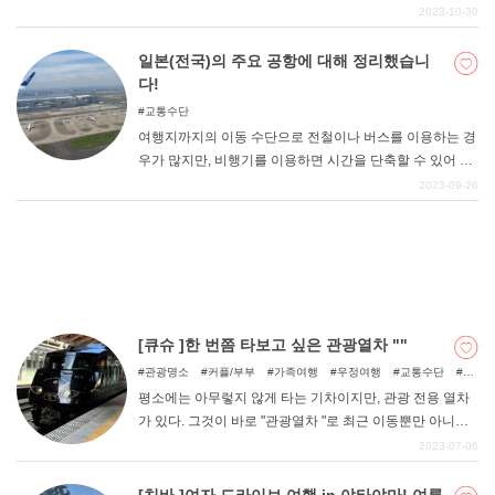
번 기사에서는 차 없이도 오키나와를 즐길 수 있는 추천 유
2023-10-30
이레일의 역들을 소개합니다. 역 주변에서 관광, 쇼핑, 맛집
등 다양한 즐길 거리를 즐겨보자.
일본(전국)의 주요 공항에 대해 정리했습니
DEEPLOG란
다!
개인 정보보호
교통수단
여행지까지의 이동 수단으로 전철이나 버스를 이용하는 경
문의
우가 많지만, 비행기를 이용하면 시간을 단축할 수 있어 여
회사개요
행 일정에 여유를 가질 수 있다. 이번 기사에서는 전국에 있
2023-09-26
는 11개의 공항을 소개하고자 한다.
여행작가 모집
[큐슈 ]한 번쯤 타보고 싶은 관광열차 ""
관광명소
커플/부부
가족여행
우정여행
교통수단
아
이와 함께
평소에는 아무렇지 않게 타는 기차이지만, 관광 전용 열차
가 있다. 그것이 바로 "관광열차 "로 최근 이동뿐만 아니라
"타는 것 "자체를 즐길 수 있는 것으로 인기를 끌고 있다. 일
2023-07-06
본에는 "차량 "이 즐거운 관광열차, "음식 ""차창 ""이벤트
"등 다양한 유형의 관광열차가 있다. 이번 기사에서는 특히