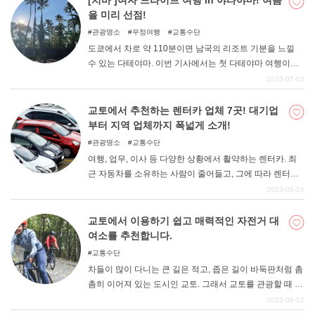
[치바 ]여자 드라이브 여행 in 야타야마! 여름
관광열차에 힘을 쏟고 있는 JR큐슈의 중부에서 큐슈를 일
을 미리 선점!
주하는 ", "에 초점을 맞춰 차내의 모습 등을 소개하고자 한
관광명소
우정여행
교통수단
다. 관광열차에 관심이 있는 분, 큐슈 여행을 계획하고 있는
도쿄에서 차로 약 110분이면 남국의 리조트 기분을 느낄
분, 호화로운 여행을 즐기고 싶은 분들에게 참고가 되었으
수 있는 다테야마. 이번 기사에서는 첫 다테야마 여행이나
면 좋겠다. 이 열차는 개성 넘치는 세련된 외관과 인테리어
여자들의 드라이브 여행으로 여름을 미리 즐기고 싶은 분
2023-07-04
는 물론, 독특한 장치로 가득 차 있어 연선의 풍토와 차창
들에게 추천하는 명소를 소개합니다! 다테야마 관광에서
밖 풍경을 마음껏 즐길 수 있다. 이동 수단으로 편리할 뿐만
꼭 가봐야 할 왕도 관광지부터 포토제닉한 명소, 디저트까
교토에서 추천하는 렌터카 업체 7곳! 대기업
아니라, 타는 것 자체가 잊을 수 없는 이벤트가 되는 관광열
지 여자 여행에 빼놓을 수 없는 장소가 가득하다. 다테야마
부터 지역 업체까지 폭넓게 소개!
차 여행. 많은 설렘과 이야기를 담은 큐슈의 여행을 즐겨보
의 관광지는 모두 조금 떨어져 있기 때문에 렌터카를 빌려
관광명소
교통수단
세요.
서 드라이브하는 것을 추천한다. 버스로 이동하는 경우에
여행, 업무, 이사 등 다양한 상황에서 활약하는 렌터카. 최
는 시간표를 보고 계획을 세워서 여행하는 것을 추천한다.
근 자동차를 소유하는 사람이 줄어들고, 그에 따라 렌터카
꼭 다테야마 드라이브 여행으로 여름을 미리 즐겨보세요!
이용객도 증가하고 있다. 그래서 이번에는 "교토의 추천 렌
2023-05-24
터카 업체 "7곳을 소개합니다. 누구나 알고 있는 대형 렌터
카 서비스부터 교토에 뿌리를 둔 로컬 렌터카 업체까지 폭
교토에서 이용하기 쉽고 매력적인 자전거 대
넓게 정리했다. 요금, 서비스, 차종 다양성 등 각기 다른 강
여소를 추천합니다.
점을 가지고 있으니 하나하나 비교해보자. (기재된 예산은
교통수단
대략적인 금액입니다. 차종과 이용시간에 따라 달라질 수
차들이 많이 다니는 큰 길은 적고, 좁은 길이 바둑판처럼 촘
있습니다).
촘히 이어져 있는 도시인 교토. 그래서 교토를 관광할 때 도
보만으로는 이동에 너무 많은 시간이 소요되어 효율적으로
2022-09-12
목적지를 돌아볼 수 없을 때가 있다. 전철을 탈 수 있는 거