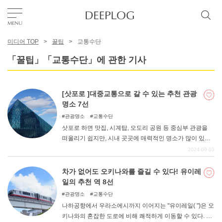
미디어 TOP
꿀팁
교통수단
좋아요
「꿀팁」「교통수단」에 관한 기사
TOP
[삿포로 ]대중교통으로 갈 수 있는 추천 관광
명소 7선
에리어
관광명소
교통수단
삿포로 하면 맛집, 시계탑, 오도리 공원 등 중심부 관광을
떠올리기 쉽지만, 시내 곳곳에 매력적인 명소가 많이 있다.
카테고리
또한 대도시답게 교통망이 발달해 있어 대중교통으로 갈
2024-09-03
수 있는 곳도 많다. 이번에는 대중교통으로 갈 수 있는 삿포
로의 추천 관광지를 소개한다!
차가 없어도 오키나와를 즐길 수 있다! 유이레
한국어
일의 추천 역 8선
USD
관광명소
교통수단
나하공항에서 우라소에시까지 이어지는 "유이레일( ")은 오
키나와의 혼잡한 도로에 비해 쾌적하게 이동할 수 있다. 이