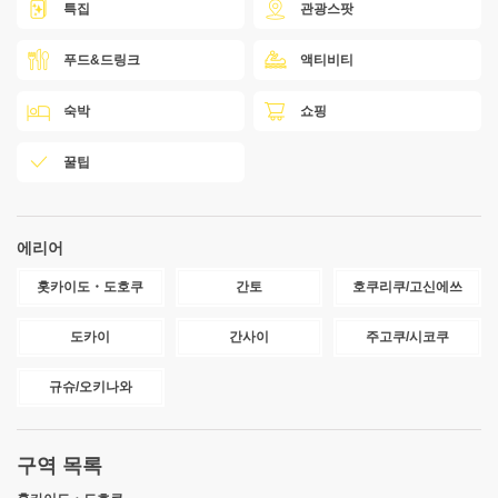
특집
관광스팟
푸드&드링크
액티비티
숙박
쇼핑
꿀팁
에리어
홋카이도・도호쿠
간토
호쿠리쿠/고신에쓰
도카이
간사이
주고쿠/시코쿠
규슈/오키나와
구역 목록