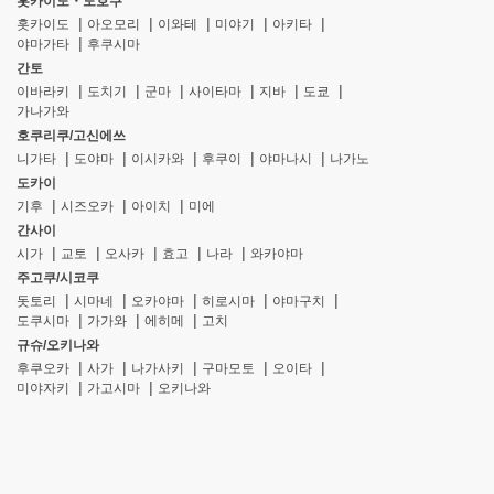
홋카이도・도호쿠
홋카이도
아오모리
이와테
미야기
아키타
야마가타
후쿠시마
간토
이바라키
도치기
군마
사이타마
지바
도쿄
가나가와
호쿠리쿠/고신에쓰
니가타
도야마
이시카와
후쿠이
야마나시
나가노
도카이
기후
시즈오카
아이치
미에
간사이
시가
교토
오사카
효고
나라
와카야마
주고쿠/시코쿠
돗토리
시마네
오카야마
히로시마
야마구치
도쿠시마
가가와
에히메
고치
규슈/오키나와
후쿠오카
사가
나가사키
구마모토
오이타
미야자키
가고시마
오키나와