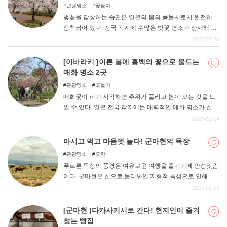
있는 오시나리 공원( "오시나리 공원 ")을 소개합니다.
관광명소
꽃놀이
벚꽃을 감상하는 습관은 일본의 봄의 풍물시로서 완전히
정착되어 있다. 전국 각지에 수많은 벚꽃 명소가 산재해 있
다. 사이타마현 사이타마시에도 수많은 벚꽃 명소가 있다.
2025-02-20
그 중에서도 벚꽃 명소로 시민들에게 인기 있는 오미야 공
원, 이와쓰키 성터 공원, 요노 공원 3곳을 소개합니다.
[이바라키 ]이른 봄에 홍백의 꽃으로 물드는
매화 명소 2곳
관광명소
꽃놀이
매화꽃이 피기 시작하면 추위가 풀리고 봄이 오는 것을 느
낄 수 있다. 일본 전국 각지에는 매력적인 매화 명소가 산재
해 있다. 이바라키현에도 수많은 매화 명소가 있지만, 그 중
2025-02-19
에서 가이라쿠엔과 츠쿠바산 매림 2곳을 소개합니다.
마시고 먹고 마음껏 놀다! 군마현의 목장
관광명소
오락
푸르른 목장의 풍경은 여유로운 여행을 즐기기에 안성맞춤
이다. 군마현은 산으로 둘러싸인 지형적 특성으로 인해 목
장이 많다. 이번에는 특히 맛있는 음식과 다양한 액티비티
2025-02-13
가 있는 곳을 정리해서 소개하고자 한다. 자, 그럼 바로 시
작하겠습니다.
[군마현 ]다카사키시로 간다! 현지인이 즐겨
찾는 빵집