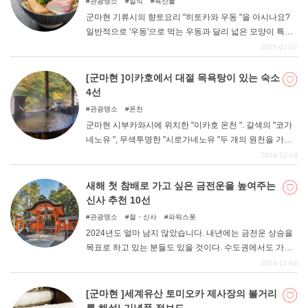
관광명소
일식
특산물
군마현 기류시의 향토요리 "히토카와 우동 "을 아시나요?
일반적으로 '우동'으로 먹는 우동과 달리 넓은 모양이 특징
입니다. 언뜻 보면 마치 천처럼 보이는 이 음식은 그 생김새
2025-01-07
의 재미로 인해 언론에 소개될 기회가 많은 명물 음식으로
알려지게 되었다. 이번에는 그런 히토카와 우동을 맛볼 수
[군마현 ]이카호에서 대절 목욕탕이 있는 숙소
있는 추천 가게에 대해 정리해 보았다.
4선
관광명소
온천
군마현 시부카와시에 위치한 "이카호 온천 ". 갈색의 "코가
네노유 ", 무색투명한 "시로가네노유 "두 개의 원천을 가진
인기 온천지입니다. 먹거리를 즐길 수 있는 가게가 늘어선
2024-12-18
돌계단 거리는 상징적인 존재다. 일설에 의하면 온천 만두
의 발상지라고도 한다. 그런 이카호에서 숙박한다면 역시
새해 첫 참배로 가고 싶은 금전운을 높여주는
온천에 천천히 몸을 담그고 싶을 것이다. 이번 기사에서는
신사 추천 10선
'대절 목욕탕이 있는 숙소'를 정리해 보았다.
관광명소
절・신사
파워스폿
2024년도 얼마 남지 않았습니다. 내년에는 금전운 상승을
목표로 하고 있는 분들도 있을 것이다. 수도권에서도 가기
쉬운 관동지역에서 금전운 상승에 도움이 되는 추천 신사
2024-12-04
를 소개합니다. 새해 첫 참배는 금전운과 장사의 신에게 참
배하여 금전운을 올려보자.
[군마현 ]세계유산 토미오카 제사장의 볼거리