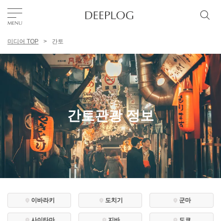
미디어 TOP
간토
좋아요
TOP
에리어
간토관광 정보
카테고리
한국어
USD
이바라키
도치기
군마
사이타마
지바
도쿄