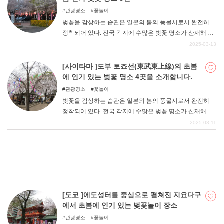
관광명소
꽃놀이
벚꽃을 감상하는 습관은 일본의 봄의 풍물시로서 완전히
정착되어 있다. 전국 각지에 수많은 벚꽃 명소가 산재해 있
다. 도쿄도 도시마구의 코마고메는 "소메이요시노 "의 발상
2025-03-13
지로 알려져 있다. 이번 기사에서는 코마고메를 중심으로
소메이요시노 벚꽃 기념공원, 소메이요시노 벚꽃의 마을
[사이타마 ]도부 토죠선(東武東上線)의 초봄
공원, 소메이이나리 신사, 소메이 묘원, 묘기 신사, 코마고
에 인기 있는 벚꽃 명소 4곳을 소개합니다.
메 초등학교, 스가모 벚꽃 가로수길, 오츠카역 남쪽 출구 광
관광명소
꽃놀이
장의 벚꽃 명소 8곳을 소개합니다.
벚꽃을 감상하는 습관은 일본의 봄의 풍물시로서 완전히
정착되어 있다. 전국 각지에 수많은 벚꽃 명소가 산재해 있
다. 사이타마현 중앙부를 남북으로 달리는 도부 토죠선 연
2025-03-11
선에도 수많은 벚꽃 명소가 있다. 이번 기사에서는 그 중에
서도 현 내외의 사람들에게 인기 있는 명소인 가와고에 다
이시 키타인, 신가와기시가와, 야나세가와, 국영 무사시구
릉 삼림공원 4곳을 소개한다.
[도쿄 ]에도성터를 중심으로 펼쳐진 지요다구
에서 초봄에 인기 있는 벚꽃놀이 장소
관광명소
꽃놀이