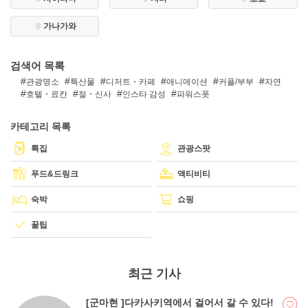
가나가와
DEEPLOG란
검색어 목록
개인 정보보호
관광명소
특산물
디저트・카페
애니메이션
커플/부부
자연
문의
호텔・료칸
절・신사
인스타 감성
파워스폿
회사개요
카테고리 목록
여행작가 모집
특집
관광스팟
푸드&드링크
액티비티
숙박
쇼핑
꿀팁
최근 기사
[군마현 ]다카사키역에서 걸어서 갈 수 있다!