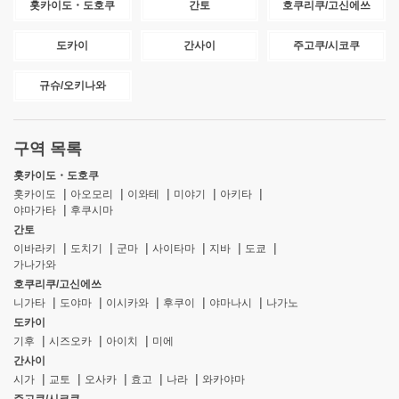
홋카이도・도호쿠
간토
호쿠리쿠/고신에쓰
도카이
간사이
주고쿠/시코쿠
규슈/오키나와
구역 목록
홋카이도・도호쿠
홋카이도
아오모리
이와테
미야기
아키타
야마가타
후쿠시마
간토
이바라키
도치기
군마
사이타마
지바
도쿄
가나가와
호쿠리쿠/고신에쓰
니가타
도야마
이시카와
후쿠이
야마나시
나가노
도카이
기후
시즈오카
아이치
미에
간사이
시가
교토
오사카
효고
나라
와카야마