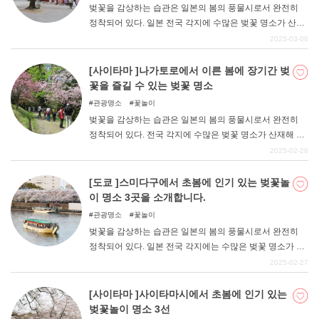
벚꽃을 감상하는 습관은 일본의 봄의 풍물시로서 완전히
정착되어 있다. 일본 전국 각지에 수많은 벚꽃 명소가 산재
해 있다. 도쿄도 치요다구에도 수많은 벚꽃 명소가 있습니
2025-03-06
다. 벚꽃이 만개하는 시기에는 "치요다의 벚꽃 축제 "도 개
최된다. 이번 기사에서는 치요다구 내에서 벚꽃 명소로 도
[사이타마 ]나가토로에서 이른 봄에 장기간 벚
쿄 시민들에게 인기 있는 치도리가후치, 기타노마루 공원,
꽃을 즐길 수 있는 벚꽃 명소
외호 공원, 칸다묘진 4곳을 소개합니다.
관광명소
꽃놀이
벚꽃을 감상하는 습관은 일본의 봄의 풍물시로서 완전히
정착되어 있다. 전국 각지에 수많은 벚꽃 명소가 산재해 있
다. 사이타마현 지치부군 나가토로초에도 수많은 벚꽃 명
2025-02-28
소가 있어 장기간 꽃놀이를 즐길 수 있다. 그 중에서 벚꽃
명소로 현내외 사람들에게 인기 있는 명소인 도코지, 도코
[도쿄 ]스미다구에서 초봄에 인기 있는 벚꽃놀
지, 다이센지, 호젠지, 기타자쿠라도리, 미나미자쿠라도리,
이 명소 3곳을 소개합니다.
호도잔 신사 참배길, 노도야마, 우물, 통로 벚꽃 등 9곳을 소
관광명소
꽃놀이
개합니다.
벚꽃을 감상하는 습관은 일본의 봄의 풍물시로서 완전히
정착되어 있다. 일본 전국 각지에는 수많은 벚꽃 명소가 산
재해 있다. 도쿄도 스미다구에도 수많은 벚꽃 명소가 있다.
2025-02-27
그 중에서도 벚꽃 명소로 도쿄 시민들에게 인기 있는 스미
다가와의 사쿠라바시(桜橋)에서 아즈마바시(吾妻橋)까지
[사이타마 ]사이타마시에서 초봄에 인기 있는
의 동쪽 강변, 스미다 공원, 도쿄 스카이트리 바로 아래에
벚꽃놀이 명소 3선