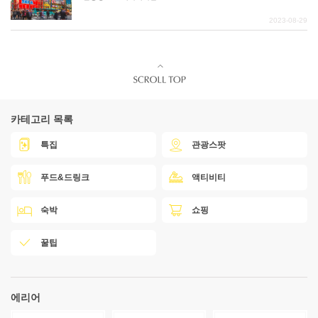
2023-08-29
카테고리 목록
특집
관광스팟
푸드&드링크
액티비티
숙박
쇼핑
꿀팁
에리어