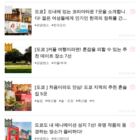
도쿄】도내에 있는 코리아타운 7곳을 소개합니
다! 젊은 여성들에게 인기인 한국의 정취를 간편
하게 맛볼 수 있다!
관광명소
한국요리
2023-03-31
[도쿄 ]커플 여행이라면! 혼잡을 피할 수 있는 추
천 데이트 장소 7선
관광명소
커플/부부
2021-09-28
[도쿄 ] 처음이라도 안심! 도쿄 지역의 추천 혼술
집 5곳
술집
해산물
술・조장
특산물
바
2023-11-20
도쿄도 내 애니메이션 성지 7선! 유명 작품의 동
경하는 장소가 즐비하다!
관광명소
애니메이션