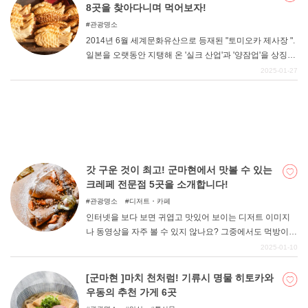
8곳을 찾아다니며 먹어보자!
관광명소
2014년 6월 세계문화유산으로 등재된 "토미오카 제사장 ".
일본을 오랫동안 지탱해 온 '실크 산업'과 '양잠업'을 상징하
는 이 건물군은 현재도 그 모습을 그대로 유지하고 있다. 세
2025-01-27
계유산 등재와 함께 큰 관광지로 성장한 토미오카 제사장
을 견학한 후, 모처럼이니 '먹방'을 해보는 것은 어떨까. 토
미오카 제사장 주변에는 맛있는 음식이 많이 있다. 이번에
는 엄선한 8곳의 맛집을 소개한다. 꼭 한 번 방문해 보시기
바랍니다.
갓 구운 것이 최고! 군마현에서 맛볼 수 있는
크레페 전문점 5곳을 소개합니다!
관광명소
디저트・카페
인터넷을 보다 보면 귀엽고 맛있어 보이는 디저트 이미지
나 동영상을 자주 볼 수 있지 않나요? 그중에서도 먹방이
가능한 "크레이프 "에 마음이 끌린다는 사람이 많을 것이다.
2025-01-10
그래서 이번에는 군마현에서 먹을 수 있는 맛있는 크레페
가게를 소개합니다. 반죽과 크림을 고집하는 가게를 엄선
[군마현 ]마치 천처럼! 기류시 명물 히토카와
했으니 꼭 참고하시기 바랍니다. 자, 그럼 바로 시작하겠습
우동의 추천 가게 6곳
니다.