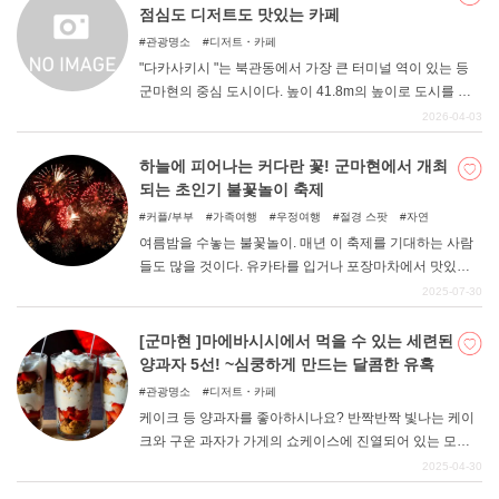
점심도 디저트도 맛있는 카페
관광명소
디저트・카페
"다카사키시 "는 북관동에서 가장 큰 터미널 역이 있는 등
군마현의 중심 도시이다. 높이 41.8m의 높이로 도시를 내
려다보고 있는 백의대관음( ") ", 수국이 유명한 "청수사(세
2026-04-03
이스이지) "등 볼거리도 다양하다. 역 주변에는 숙박시설도
많아 군마 관광의 거점으로 삼는 사람도 많은 곳이다. 이번
하늘에 피어나는 커다란 꽃! 군마현에서 개최
에는 그런 다카사키시에 있는 '카페'를 정리해 보았다. 다카
되는 초인기 불꽃놀이 축제
사키역에서 걸어서 갈 수 있고, 점심도 디저트도 맛있는 가
커플/부부
가족여행
우정여행
절경 스팟
자연
게를 엄선했으니 꼭 읽어보시기 바랍니다.
여름밤을 수놓는 불꽃놀이. 매년 이 축제를 기대하는 사람
들도 많을 것이다. 유카타를 입거나 포장마차에서 맛있는
음식을 사먹는 것도 즐거움 중 하나다. 군마현에서도 매년
2025-07-30
많은 불꽃놀이가 개최된다. 이번에는 그 중에서도 특히 인
기 있는 것들을 엄선해 소개한다. 주변 관광 명소에 대한 소
[군마현 ]마에바시시에서 먹을 수 있는 세련된
개도 있으니 꼭 확인해보자.
양과자 5선! ~심쿵하게 만드는 달콤한 유혹
관광명소
디저트・카페
케이크 등 양과자를 좋아하시나요? 반짝반짝 빛나는 케이
크와 구운 과자가 가게의 쇼케이스에 진열되어 있는 모습
은 몇 번을 보아도 설렌다. 이번 기사에서는 군마현 마에바
2025-04-30
시시의 멋지고 귀여운 양과자를 판매하는 가게를 정리했