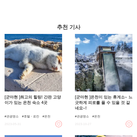
와 고기의 감칠맛이 입안 가득 퍼지는데, 얼마든지 먹을 수
있을 것 같다. 이번 기사에서는 이 기류 명물인 소스 카츠동
덮밥을 맛볼 수 있는 추천 가게를 정리했습니다.
추천 기사
[군마현 ]최고의 힐링! 간판 고양
[군마현 ]온천이 있는 휴게소~ 느
이가 있는 온천 숙소 4곳
긋하게 피로를 풀 수 있을 것 같
네요~!
관광명소
호텔・료칸
온천
관광명소
온천
2023-05-31
2023-10-27