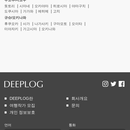
주고쿠/시코쿠
돗토리
시마네
오카야마
히로시마
야마구치
도쿠시마
가가와
에히메
고치
규슈/오키나와
후쿠오카
사가
나가사키
구마모토
오이타
미야자키
가고시마
오키나와
DEEPLOG란
회사개요
여행작가 모집
문의
개인 정보보호
언어
통화