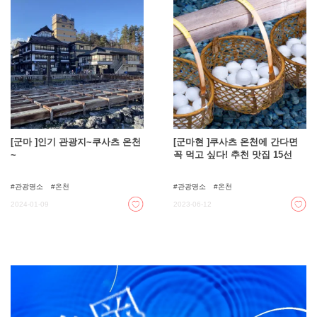
[군마 ]인기 관광지~쿠사츠 온천
[군마현 ]쿠사츠 온천에 간다면
~
꼭 먹고 싶다! 추천 맛집 15선
관광명소
온천
관광명소
온천
2024-01-09
2023-06-12