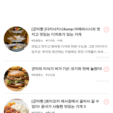
다. 이트인 가능한 가게로 한정했으니, 맛집 탐방이나 카페
순례의 참고자료로 삼으시길 바랍니다. 단 것을 좋아하는
분들의 여행이나 드라이브에 도움이 되었으면 좋겠습니다.
기념품으로 좋은 상품에 대한 정보도 가득하다. 자, 그럼 지
금 바로 확인해 보세요.
[군마현 ]다카사키시&amp;마에바시시의 멋
지고 맛있는 디저트가 있는 가게
관광명소
디저트・카페
맛있고 멋지고 화려한 디저트 하면 수도권. 그런 이미지가
있지요. 하지만 최근에는 지방에도 멋진 가게들이 속속 문
을 열고 있다. 물론 군마현에도 반짝반짝 빛나는 디저트가
2025-04-22
많이 있다. 이번에는 군마현의 관문인 "다카사키시 "와 현청
소재지 "마에바시시 "에 한정하여 오샤레스이츠가 있는 가
군마의 미식가 버거 7선! 크기와 맛에 놀란다!
게를 정리해 보았다. 드라이브나 여행의 동반자로 달콤한
관광명소
고깃집
디저트를 즐겨보세요.
2025-04-16
[군마현 ]토미오카 제사장에서 걸어서 갈 수
있다! 공녀가 사랑한 맛있는 가게 3
관광명소
특산물