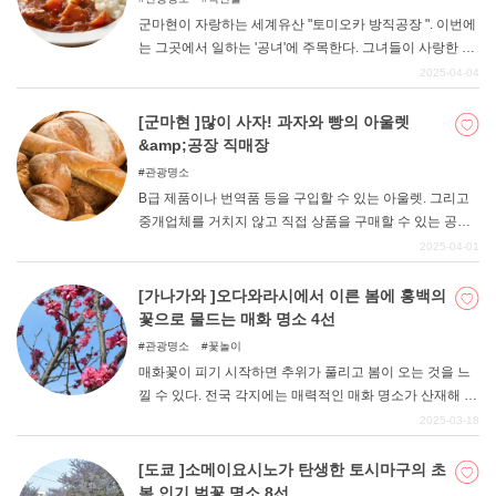
군마현이 자랑하는 세계유산 "토미오카 방직공장 ". 이번에
는 그곳에서 일하는 '공녀'에 주목한다. 그녀들이 사랑한 현
지 맛집을 소개합니다. 토미오카 제사장에서 걸어서 갈 수
2025-04-04
있는 거리에 있는 가게들이니 꼭 한 번 들러보세요. 먼저 공
녀들이 어떤 사람들이었는지 설명해 드리겠습니다.
[군마현 ]많이 사자! 과자와 빵의 아울렛
&amp;공장 직매장
관광명소
B급 제품이나 번역품 등을 구입할 수 있는 아울렛. 그리고
중개업체를 거치지 않고 직접 상품을 구매할 수 있는 공장
직매장. 둘 다 '합리적'이라는 점이 매우 만족스럽다. 군마현
2025-04-01
에도 유명한 아울렛과 공장 직매장이 몇 군데 있다. 이번에
는 과자와 빵에 주목해 소개합니다. 맛있는 것을 저렴하게
[가나가와 ]오다와라시에서 이른 봄에 홍백의
많이 구입해 보세요.
꽃으로 물드는 매화 명소 4선
관광명소
꽃놀이
매화꽃이 피기 시작하면 추위가 풀리고 봄이 오는 것을 느
낄 수 있다. 전국 각지에는 매력적인 매화 명소가 산재해 있
다. 가나가와현에도 수많은 매화 명소가 있지만, 그 중에서
2025-03-18
오다와라시의 오다와라 성터 공원, 오다와라 플라워 가든,
소가베쇼 매화림, 츠지무라 식물공원 등 4곳을 소개하고자
[도쿄 ]소메이요시노가 탄생한 토시마구의 초
한다.
봄 인기 벚꽃 명소 8선