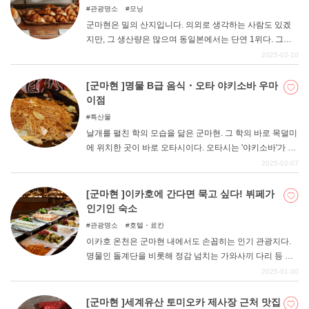
관광명소
모닝
군마현은 밀의 산지입니다. 의외로 생각하는 사람도 있겠
지만, 그 생산량은 많으며 동일본에서는 단연 1위다. 그래
서인지 밀에 대한 애정이 깊고, 소비량도 월등히 많은 편이
2025-02-10
다. 현내 곳곳에 분식 문화가 뿌리내리고 있으며, 빵집의 수
도 많다. 명가라고 불리는 가게도 많이 존재합니다. 이번에
[군마현 ]명물 B급 음식・오타 야키소바 우마
는 특히 '다카사키시'에 한정하여 인기 있는 가게를 소개합
이점
니다. 현지인들이 사랑하는 맛에 주목해 주세요.
특산물
날개를 펼친 학의 모습을 닮은 군마현. 그 학의 바로 목덜미
에 위치한 곳이 바로 오타시이다. 오타시는 '야키소바'가 명
물이며, 시내에는 많은 가게가 즐비하다. 최근 들어 언론에
2025-02-07
소개되는 일도 많아졌으니 혹시 아시는 분도 계실지 모르
겠습니다. "싸고 양이 많은 "특징이 있는 B급 음식으로, 양
[군마현 ]이카호에 간다면 묵고 싶다! 뷔페가
념과 재료는 가게마다 다르다. 이번에는 그런 "오타 야키소
인기인 숙소
바 "를 판매하는 가게 중에서 엄선하여 추천하는 가게를 정
관광명소
호텔・료칸
리해 보았습니다. TV에 소개된 유명 맛집부터 현지인들에
이카호 온천은 군마현 내에서도 손꼽히는 인기 관광지다.
게 사랑받는 전통 맛집까지 소개합니다.
명물인 돌계단을 비롯해 정감 넘치는 가와사끼 다리 등 볼
거리가 많다. 이번 기사에서는 그런 이카호 온천의 숙소를
2025-01-30
소개합니다. 맛있는 뷔페가 인기인 호텔과 료칸을 엄선하
여 정리했습니다.
[군마현 ]세계유산 토미오카 제사장 근처 맛집