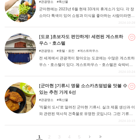
관광명소
특산물
소를 소개한다. 이 기사를 참고하여 여름 드라이브 치바 여
군마현에는 2023년 6월 현재 33개의 휴게소가 있다. 각 장
행을 즐겨보시기 바랍니다!
소마다 특색이 있어 쇼핑과 미식을 좋아하는 사람이라면
누구나 만족할 수 있을 것이다. 이번에는 그 중에서도 특히
2024-10-28
'맛있는 것'을 먹을 수 있는 휴게소에 주목했다. 명소 소개와
함께 각각의 추천 맛집을 정리해본다.
[도쿄 ]초보자도 편안하게! 세련된 게스트하
우스・호스텔
관광명소
호텔・료칸
게스트하우스
전 세계에서 관광객이 찾아오는 도쿄에는 수많은 게스트하
우스・호스텔이 있다. 게스트하우스・호스텔은 숙박비가
저렴해 여행 경비를 절약할 수 있는 장점이 있지만, 이용해
2024-10-24
보지 않은 사람은 다소 불안감을 느낄 수도 있다. 이번에는
그런 호스텔 초보자도 안심하고 숙박할 수 있고, 호스텔에
[군마현 ]기류시 명물 소스카츠덮밥을 맛볼 수
익숙한 사람도 즐길 수 있는 도쿄의 호스텔을 소개하고자
있는 추천 가게 6선
한다.
관광명소
특산물
'직물의 도시'로 알려진 군마현 기류시. 실크 제품 생산과 이
와 관련된 역사적 건축물로 유명한 곳입니다. 그런 기류시
의 명물 먹거리 중 하나로 알려진 것이 소스카츠덮밥( "" )이
2024-10-15
다. 기류시에서는 밥 위에 담백한 소스를 바른 돈까스를 얹
고 양배추 등을 얹지 않는 것이 표준이다. 따끈따끈한 소스
1
2
3
4
5