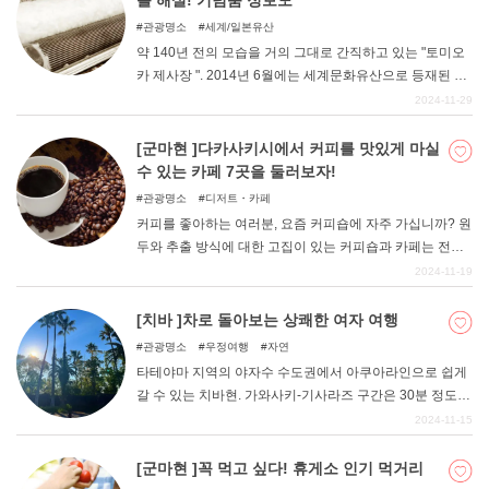
를 해설! 기념품 정보도
관광명소
세계/일본유산
약 140년 전의 모습을 거의 그대로 간직하고 있는 "토미오
카 제사장 ". 2014년 6월에는 세계문화유산으로 등재된 것
도 기억에 남는다. 이번 기사에서는 토미오카 제사장이란
2024-11-29
무엇이며 어떤 시설인지, 그리고 볼거리를 소개합니다. 기
념품 정보도 함께 정리해 놓았으니 꼭 참고해 주세요.
[군마현 ]다카사키시에서 커피를 맛있게 마실
수 있는 카페 7곳을 둘러보자!
관광명소
디저트・카페
커피를 좋아하는 여러분, 요즘 커피숍에 자주 가십니까? 원
두와 추출 방식에 대한 고집이 있는 커피숍과 카페는 전국
각지에 있다. 물론 군마현에도 커피 마니아들을 열광케 하
2024-11-19
는 가게가 많다. 이번에는 그 중에서도 다카사키시에 한정
하여 정리해 보겠습니다. 시내의 맛있는 커피를 마실 수 있
[치바 ]차로 돌아보는 상쾌한 여자 여행
는 가게를 소개하니, 커피숍과 카페 탐방에 활용해보자.
관광명소
우정여행
자연
타테야마 지역의 야자수 수도권에서 아쿠아라인으로 쉽게
갈 수 있는 치바현. 가와사키-기사라즈 구간은 30분 정도면
부담 없이 여행을 즐길 수 있다! 치바에는 해외의 기분을 만
2024-11-15
끽할 수 있는 곳, 바다와 자연을 만끽할 수 있는 곳 등 여름
에 드라이브하고 싶은 관광지가 많이 있다! 이번 기사에서
[군마현 ]꼭 먹고 싶다! 휴게소 인기 먹거리
는 기사라즈, 조시, 카모가와, 나리타 등 다양한 지바의 명