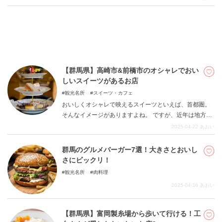
橋市のオシャレでカワイイ洋菓子を販売するお店をまと
めました。 イートインできるお店に限定しましたので、
食べ歩きやカフェめぐりなどの目安にどうぞ。 甘いもの
好きさんの旅やドライブのご参考になればうれしいで
す。 お土産によい商品の情報にもふれています。 それで
は、早速ご覧ください。
【群馬県】高崎市&前橋市のオシャレでおい
しいスイーツがあるお店
観光名所
スイーツ・カフェ
おいしくオシャレで映えるスイーツといえば、首都圏。
そんなイメージがありますよね。 ですが、近年は地方に
も続々ステキなお店がオープンしています。 もちろん、
2025-04-22
あおい
群馬県にもキラキラしたスイーツがたくさんあります。
今回は群馬県の玄関口『高崎市』と県庁所在地『前橋
群馬のグルメバーガー7選！大きさとおいし
市』に限定して、オシャレスイーツのあるお店をまとめ
さにビックリ！
ます。 ドライブや旅行のおともに、ぜひ甘いものを楽し
観光名所
肉料理
んでください。
2025-04-16
あおい
【群馬県】富岡製糸場から歩いて行ける！工