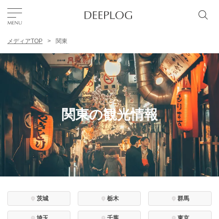
メディアTOP
関東
お気に入り
TOP
エリア
関東の観光情報
カテゴリー
日本語
USD
茨城
栃木
群馬
埼玉
千葉
東京