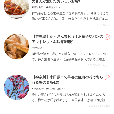
女さんが愛したおいしいお店3
観光名所
名物グルメ
群馬県がほこる世界遺産『富岡製糸場』。 今回はそこで
働いた”工女さん”に注目。 彼女たちが愛した地元グルメ
のお店をご紹介します。 富岡製糸場から歩いて行ける範
2025-04-04
あおい
囲のお店ばかりなので、ぜひ足を運んでみてください。
まずは、工女さんがどういった人々だったのかを解説い
【群馬県】たくさん買おう！お菓子やパンの
たします。
アウトレット&工場直売所
観光名所
B級品や訳アリ品などを購入できるアウトレット。 そし
て、仲介業者を通さずに直接商品を購入できる工場直売
所。 どちらも、“リーズナブルである”という点がとても
2025-04-01
あおい
うれしいですね。 群馬県にも有名なアウトレットや工場
直売所がいくつかあります。 今回はお菓子とパンに注目
【神奈川】小田原市で早春に紅白の花で彩ら
してご紹介。 おトクにおいしいものをいっぱい購入しま
れる梅の名所4選
しょう。
観光名所
お花見スポット
厳しい寒さが和らぎ春の訪れが感じられるようになる
と、梅の花が咲き始めます。全国各地には魅力的な観梅
スポットが点在しています。神奈川県にも数多くの梅の
2025-03-18
Obaq
名所がありますが、その中から小田原市の小田原城址公