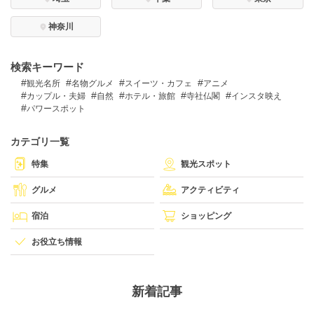
神奈川
DEEPLOGとは
検索キーワード
プライバシーポリシー
観光名所
名物グルメ
スイーツ・カフェ
アニメ
お問い合わせ
カップル・夫婦
自然
ホテル・旅館
寺社仏閣
インスタ映え
パワースポット
運営会社
トラベルライター募集
カテゴリ一覧
特集
観光スポット
グルメ
アクティビティ
宿泊
ショッピング
お役立ち情報
新着記事