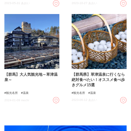
2023-05-31
あおい
2023-10-27
あおい
【群馬】大人気観光地～草津温
【群馬県】草津温泉に行くなら
泉～
絶対食べたい！オススメ食べ歩
きグルメ15選
観光名所
温泉
観光名所
温泉
2023-06-12
あおい
2024-01-09
mochi