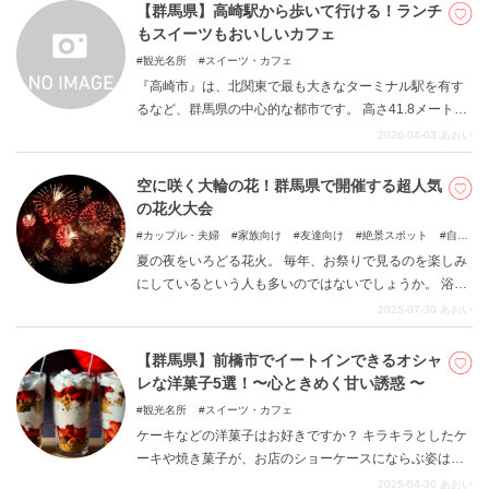
【群馬県】高崎駅から歩いて行ける！ランチ
もスイーツもおいしいカフェ
観光名所
スイーツ・カフェ
『高崎市』は、北関東で最も大きなターミナル駅を有す
るなど、群馬県の中心的な都市です。 高さ41.8メートル
で、街を見下ろすように立っている『白衣大観音』、あ
2026-04-03
あおい
じさいが有名な『清水寺(せいすいじ)』など見どころも多
数。 駅周辺には宿泊施設も多く存在することから、群馬
空に咲く大輪の花！群馬県で開催する超人気
観光の拠点とする人も多い土地です。 今回は、そんな高
の花火大会
崎市にある”カフェ”をまとめます。 高崎駅から歩いて行
カップル・夫婦
家族向け
友達向け
絶景スポット
自
け、ランチもスイーツもおいしいお店を厳選しましたの
然
夏の夜をいろどる花火。 毎年、お祭りで見るのを楽しみ
で、ぜひお読みください。
にしているという人も多いのではないでしょうか。 浴衣
を着たり、屋台でおいしいものを買ったりするのも醍醐
2025-07-30
あおい
味。 群馬県でも、例年多くの花火大会が開催されます。
今回は、そのなかでも特に人気のものを選り抜きでご紹
【群馬県】前橋市でイートインできるオシャ
介。 近隣の観光スポットについてもふれますので、ぜひ
レな洋菓子5選！〜心ときめく甘い誘惑 〜
チェックしてください。
観光名所
スイーツ・カフェ
ケーキなどの洋菓子はお好きですか？ キラキラとしたケ
ーキや焼き菓子が、お店のショーケースにならぶ姿はい
くつになってもワクワクします。 本記事では、群馬県前
2025-04-30
あおい