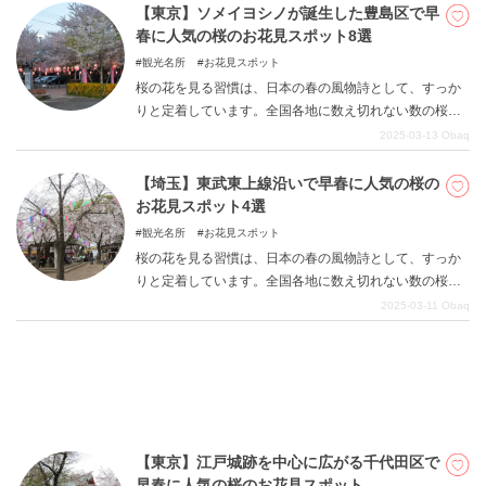
園、小田原フラワーガーデン、曽我別所梅林、辻村植物
【東京】ソメイヨシノが誕生した豊島区で早
公園の4スポットをご紹介します。
春に人気の桜のお花見スポット8選
観光名所
お花見スポット
桜の花を見る習慣は、日本の春の風物詩として、すっか
りと定着しています。全国各地に数え切れない数の桜の
名所が点在しています。東京都豊島区の駒込は「ソメイ
2025-03-13
Obaq
ヨシノ」誕生の地として知られています。本記事では駒
込を中心として、染井吉野桜記念公園、染井よしの桜の
【埼玉】東武東上線沿いで早春に人気の桜の
里公園、染井稲荷神社、染井霊園、妙義神社、駒込小学
お花見スポット4選
校、すがも桜並木通り、大塚駅南口広場の桜の名所8スポ
観光名所
お花見スポット
ットご紹介します。
桜の花を見る習慣は、日本の春の風物詩として、すっか
りと定着しています。全国各地に数え切れない数の桜の
名所が点在しています。埼玉県の中央部を南北に走る東
2025-03-11
Obaq
武東上線沿線にも数多くのお花見スポットがあります。
本記事では、その中から県内外の人々に人気のある名
所、川越大師喜多院、新河岸川、柳瀬川、国営武蔵丘陵
森林公園の4スポットをご紹介します。
【東京】江戸城跡を中心に広がる千代田区で
早春に人気の桜のお花見スポット