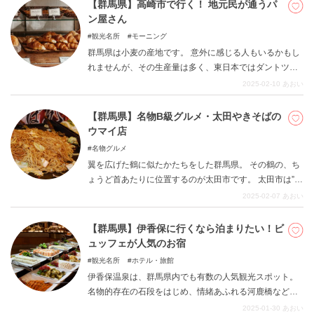
【群馬県】高崎市で行く！ 地元民が通うパ
ン屋さん
観光名所
モーニング
群馬県は小麦の産地です。 意外に感じる人もいるかもし
れませんが、その生産量は多く、東日本ではダントツの1
位。 そのせいか小麦愛が深いようで、消費量も突出して
2025-02-10
あおい
います。 県内の各地で粉食文化が根付いており、パン屋
さんの数も豊富。 名店と呼ばれるお店も多く存在しま
【群馬県】名物B級グルメ・太田やきそばの
す。 今回は、特に“高崎市”に限定して人気のお店をご紹
ウマイ店
介。 地元の人々が愛する味に、ぜひご注目ください。
名物グルメ
翼を広げた鶴に似たかたちをした群馬県。 その鶴の、ち
ょうど首あたりに位置するのが太田市です。 太田市は”焼
きそば”が名物で、市内にはたくさんのお店が軒を連ねま
2025-02-07
あおい
す。 近年ではメディアに取り上げられることも増えてき
たので、もしかしたらご存知の人もいるでしょうか。
【群馬県】伊香保に行くなら泊まりたい！ビ
『安くてボリュームたっぷり』という特徴があるB級グル
ュッフェが人気のお宿
メで、味付けや具はお店それぞれ。 今回は、そんな『太
観光名所
ホテル・旅館
田焼きそば』を販売しているお店のなかから厳選してオ
伊香保温泉は、群馬県内でも有数の人気観光スポット。
ススメ店をまとめました。 テレビで紹介された有名店か
名物的存在の石段をはじめ、情緒あふれる河鹿橋など見
ら、地元で愛される老舗までご紹介します。
どころが多数あります。 本記事では、そんな伊香保温泉
2025-01-30
あおい