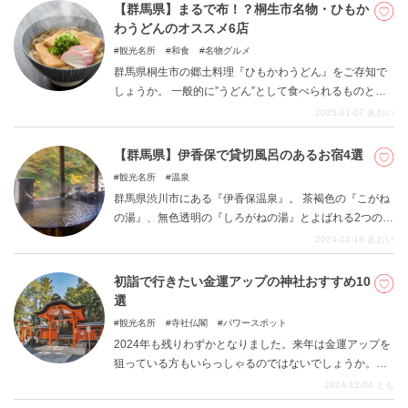
いクレープのお店をご紹介します。 生地やクリームにこ
【群馬県】まるで布！？桐生市名物・ひもか
だわったお店を厳選しましたので、ぜひご参考にしてく
わうどんのオススメ6店
ださい。 それでは早速どうぞ。
観光名所
和食
名物グルメ
群馬県桐生市の郷土料理『ひもかわうどん』をご存知で
しょうか。 一般的に”うどん”として食べられるものとは
異なり、幅広の形状をしているのが特徴です。 一見する
2025-01-07
あおい
とまるで布のようなので、そのルックスのおもしろさか
らメディアで紹介される機会も多い名物グルメとして知
【群馬県】伊香保で貸切風呂のあるお宿4選
られるようになりました。 今回は、そんなひもかわうど
観光名所
温泉
んを味わえるオススメ店についてまとめました。
群馬県渋川市にある『伊香保温泉』。 茶褐色の『こがね
の湯』、無色透明の『しろがねの湯』とよばれる2つの源
泉を持つ人気温泉地です。 食べ歩きできるお店が立ち並
2024-12-18
あおい
ぶ石段街は、シンボル的な存在。 所説あるものの、温泉
まんじゅう発祥の地ともいわれています。 そんな伊香保
初詣で行きたい金運アップの神社おすすめ10
に宿泊するなら、やはりゆっくり温泉につかりたいも
選
の。 今回の記事では、“貸切風呂があるお宿”をまとめて
観光名所
寺社仏閣
パワースポット
みました。
2024年も残りわずかとなりました。来年は金運アップを
狙っている方もいらっしゃるのではないでしょうか。首
都圏からも行きやすい関東エリアで、金運アップにご利
2024-12-04
とも
益のあるおすすめ神社を紹介します。初詣は金運・商売