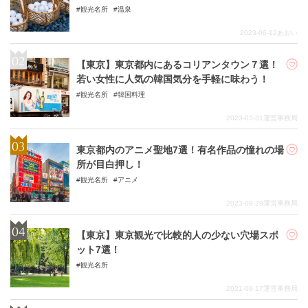
観光名所
温泉
2023-06-12
あおい
【東京】東京都内にあるコリアンタウン７選！
若い女性に人気の韓国気分を手軽に味わう！
観光名所
韓国料理
2023-03-31
運営事務局
東京都内のアニメ聖地7選！有名作品の憧れの場
所が目白押し！
観光名所
アニメ
2023-08-29
運営事務局
【東京】東京観光で比較的人の少ない穴場スポ
ット7選！
観光名所
2021-09-17
運営事務局