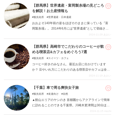
の神様にお参りして、金運アップしましょう。
【群馬県】世界遺産・富岡製糸場の見どころ
を解説！お土産情報も
観光名所
世界遺産・日本遺産
おおよそ140年前の姿をほぼそのままに保っている『富
岡製糸場』。 2014年6月には”世界遺産”として登録され
たのも、記憶に新しいところです。 本記事では、富岡製
2024-11-29
あおい
糸場とはなにか・どのような施設だったのかをはじめ、
見どころをご紹介。 お土産情報も合わせてまとめますの
【群馬県】高崎市でこだわりのコーヒーが飲
で、ぜひご覧ください。
める喫茶店&カフェをめぐろう7選
観光名所
スイーツ・カフェ
コーヒー好きのみなさん、最近お店に出かけています
か？ 豆やいれ方にこだわりのある喫茶店やカフェは全国
各地にあります。 もちろん、群馬県にもコーヒー党を夢
2024-11-19
あおい
中にさせるお店が多数。 今回は、そのなかでも高崎市に
限定してまとめます。 市内のおいしいコーヒーを飲める
【千葉】車で周る爽快女子旅
お店をご紹介しますので、喫茶店・カフェめぐりにご活
観光名所
友達向け
自然
用ください。
▲館山エリアのヤシのき 首都圏からアクアラインで簡単
に訪れることのできる千葉県。川崎木更津間は30分ほど
で気軽に小旅行が楽しめます！ 千葉には海外気分を楽し
2024-11-15
mochi