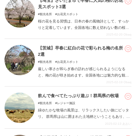
【埼玉】さいたま市で早春に人気の桜のお花
田公園、東京スカイツリー真下の「おしなり公園」をご
見スポット3選
紹介します。
観光名所
お花見スポット
桜の花を見る習慣は、日本の春の風物詩として、すっか
りと定着しています。全国各地に数え切れない数の桜の
名所が点在しています。埼玉県さいたま市にも、数多く
2025-02-20
Obaq
のお花見スポットがあります。その中から桜の名所とし
て市民に人気のある大宮公園、岩槻城址公園、与野公園
【茨城】早春に紅白の花で彩られる梅の名所
の3スポットをご紹介します。
2選
観光名所
お花見スポット
厳しい寒さが和らぎ春の訪れが感じられるようになる
と、梅の花が咲き始めます。全国各地には魅力的な観梅
スポットが点在しています。茨城県にも数多くの梅の名
2025-02-19
Obaq
所がありますが、その中から偕楽園、筑波山梅林の2スポ
ットをご紹介します。
飲んで食べてたっぷり遊ぶ！群馬県の牧場
観光名所
レジャー施設
緑ゆたかな牧場の風景は、リラックスしたい旅にピッタ
リ。 群馬県は山に囲まれた土地柄ということもあり、牧
場の数が豊富です。 今回は特に、おいしいものやアクテ
2025-02-13
あおい
ィビティが充実したスポットをまとめてご紹介したいと
思います。 それでは、早速どうぞ。