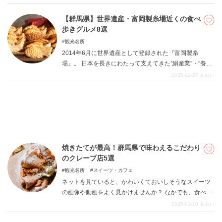
のお宿についてご紹介します。 おいしいビュッフェが人
気を集めるホテル・旅館を厳選してまとめました。
【群馬県】世界遺産・富岡製糸場近くの食べ
歩きグルメ8選
観光名所
2014年6月に世界遺産として登録された『富岡製糸
場』。 日本を長きにわたって支えてきた”絹産業”・”養蚕
業”を象徴するその建物群は、現在もその姿を操業当時の
2025-01-27
あおい
まま保っています。 世界遺産登録にならって一大観光地
として成長した富岡製糸場を見学したあとは、せっかく
ですから”食べ歩き”はいかがでしょう。 富岡製糸場周辺
には、数多くのおいしいものがあります。 今回は、厳選
して8店舗の食べ歩きグルメをご紹介。 ぜひご覧くださ
い。
焼きたてが最高！群馬県で味わえるこだわり
のクレープ店5選
観光名所
スイーツ・カフェ
ネットを見ていると、かわいくておいしそうなスイーツ
の画像や動画をよく見かけませんか？ なかでも、食べ歩
きできる『クレープ』には心ひかれてしまうという人が
2025-01-10
あおい
多いのでは。 そこで今回は、群馬県で食べられるおいし