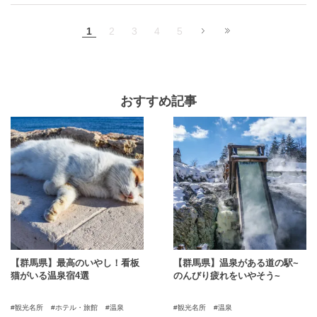
のが、『ソースカツ丼』。 桐生市では、ごはんの上にサ
ラッとしたソースをまとわせたトンカツを乗せ、キャベ
1
2
3
4
5
ツなどは敷かないものがスタンダードです。 アツアツを
ほおばれば、口いっぱいにソースとお肉のうま味が広が
り、いくらでも食べられてしまいそう。 本記事では、こ
の桐生名物・ソースカツ丼が味わえるオススメ店をまと
めています。
おすすめ記事
【群馬県】最高のいやし！看板
【群馬県】温泉がある道の駅~
猫がいる温泉宿4選
のんびり疲れをいやそう~
観光名所
ホテル・旅館
温泉
観光名所
温泉