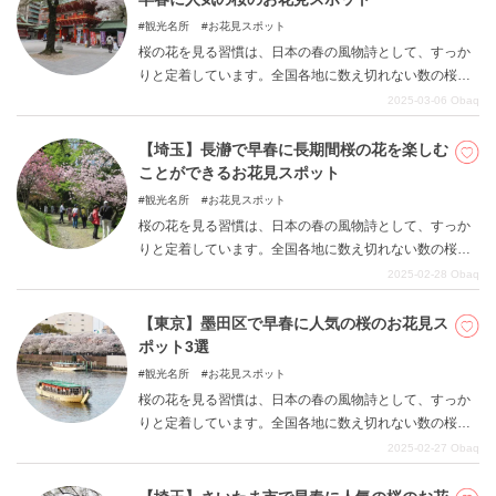
観光名所
お花見スポット
桜の花を見る習慣は、日本の春の風物詩として、すっか
りと定着しています。全国各地に数え切れない数の桜の
名所が点在しています。東京都千代田区にも、数多くの
2025-03-06
Obaq
お花見スポットがあります。桜の見頃時期には、「千代
田のさくらまつり」も開催されます。本記事では千代田
【埼玉】長瀞で早春に長期間桜の花を楽しむ
区内で桜の名所として都民に人気のある、千鳥ヶ淵、北
ことができるお花見スポット
の丸公園、外濠公園、神田明神の4スポットをご紹介しま
観光名所
お花見スポット
す。
桜の花を見る習慣は、日本の春の風物詩として、すっか
りと定着しています。全国各地に数え切れない数の桜の
名所が点在しています。埼玉県秩父郡長瀞町にも、数多
2025-02-28
Obaq
くのお花見スポットがあり、長期間お花見を楽しむこと
ができます。その中から桜の名所として県内外の人々に
【東京】墨田区で早春に人気の桜のお花見ス
人気のある名所、道光寺、大手の桜、法善寺、北桜通
ポット3選
り、南桜通り、宝登山神社参道、野土山、井戸、通り抜
観光名所
お花見スポット
けの桜を9スポットご紹介します。
桜の花を見る習慣は、日本の春の風物詩として、すっか
りと定着しています。全国各地に数え切れない数の桜の
名所が点在しています。東京都墨田区にも、数多くのお
2025-02-27
Obaq
花見スポットがあります。その中から桜の名所として都
民に人気のある隅田川の桜橋から吾妻橋までの東岸、隅