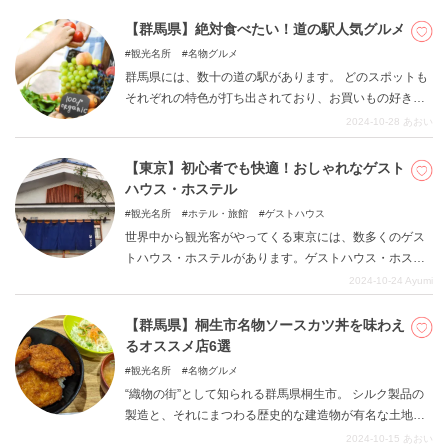
めるスポットや、海や自然を満喫できるスポットなど夏
にドライブしたくなるような観光地がたくさんありま
【群馬県】絶対食べたい！道の駅人気グルメ
す！ 本記事では、木更津や銚子、鴨川、成田など様々な
観光名所
名物グルメ
千葉のスポットをご紹介します。 是非本記事を参考に、
群馬県には、数十の道の駅があります。 どのスポットも
夏のドライブ千葉旅を楽しんでみてください！
それぞれの特色が打ち出されており、お買いもの好き・
グルメ好きにはたまりません。 今回は、そのなかでも特
2024-10-28
あおい
に“おいしいもの”を食べられる道の駅に注目しました。
スポットのご紹介と合わせて、それぞれのオススメグル
【東京】初心者でも快適！おしゃれなゲスト
メをまとめます。
ハウス・ホステル
観光名所
ホテル・旅館
ゲストハウス
世界中から観光客がやってくる東京には、数多くのゲス
トハウス・ホステルがあります。ゲストハウス・ホステ
ルは宿泊費用が安く、旅費を抑えられるメリットがある
2024-10-24
Ayumi
ものの、利用したことがない人は少々不安を感じてしま
うかもしれません。今回はそんなホステル初心者の方で
【群馬県】桐生市名物ソースカツ丼を味わえ
も安心して宿泊でき、ホステルに慣れ親しんでいる方も
るオススメ店6選
楽しむことのできる東京のホステルをご紹介します。
観光名所
名物グルメ
“織物の街”として知られる群馬県桐生市。 シルク製品の
製造と、それにまつわる歴史的な建造物が有名な土地で
す。 そんな桐生市で名物グルメのひとつとして知られる
2024-10-15
あおい