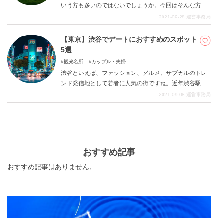
いう方も多いのではないでしょうか。今回はそんな方に
ぴったりの混雑や蜜を避けて遊べるデートスポット7選を
2021-09-28
運営事務局
集めてみました。都心の穴場や郊外でゆっくりと過ごせ
るおすすめの場所でばかりなので、ぜひデートコースの
【東京】渋谷でデートにおすすめのスポット
参考にしてみてくださいね。
5選
観光名所
カップル・夫婦
渋谷といえば、ファッション、グルメ、サブカルのトレ
ンド発信地として若者に人気の街ですね。近年渋谷駅周
辺では大規模な再開発により、大型商業施設のリニュー
2021-09-08
運営事務局
アルや歩行者の利便性を考慮した街の整備が進められて
きました。そんな新しくなった渋谷でデートにおすすめ
のスポット5選をピックアップしました。話題の名所から
押さえておきたい穴場まで紹介していますので、カップ
ルでデートを楽しみたい方や観光で訪れたい方はぜひ参
おすすめ記事
考にしてみてください。
おすすめ記事はありません。