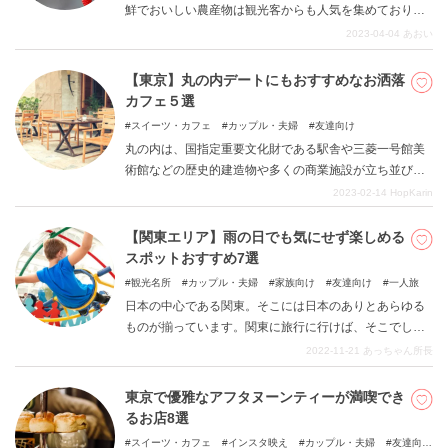
鮮でおいしい農産物は観光客からも人気を集めており、
中でもフルーツ狩りには多くの人が足を運びます。 本記
2023-04-04
あおい
事では、春から夏にかけて旬をむかえるフルーツを食べ
放題で味わえる農園をまとめました。
【東京】丸の内デートにもおすすめなお洒落
カフェ５選
スイーツ・カフェ
カップル・夫婦
友達向け
丸の内は、国指定重要文化財である駅舎や三菱一号館美
術館などの歴史的建造物や多くの商業施設が立ち並び、
綺麗な街並みを楽しめるエリアです。本記事では、デー
2023-02-14
HopKarin
トにおすすめなお洒落なカフェをご紹介します。
【関東エリア】雨の日でも気にせず楽しめる
スポットおすすめ7選
観光名所
カップル・夫婦
家族向け
友達向け
一人旅
日本の中心である関東。そこには日本のありとあらゆる
ものが揃っています。関東に旅行に行けば、そこでしか
楽しめない事や、地方と比べて格段にグレードが高いも
2022-11-21
あっちゃん所長
の、種類や数が多いものであふれています。けれども雨
が降って、外では楽しめそうにないとなると、行きたか
東京で優雅なアフタヌーンティーが満喫でき
ったところを諦めて、予定を変更せざるを得ないでしょ
るお店8選
う。けれども、関東にはそれでも楽しめるスポットは数
スイーツ・カフェ
インスタ映え
カップル・夫婦
友達向