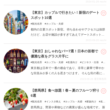
けずにお部屋デートばかりになってしまっていません
2024-01-26
mochi
か？ 天気が悪いのは残念ですが、せっかくのデートだか
ら思いっきり遊びたいですよね。 今回はカップルで楽し
【東京】カップルで行きたい！新宿のデート
める、天気に左右されないデートスポットをご紹介しま
スポット10選
す。 雨の日デートのマンネリ解消にはもちろん、天気に
観光名所
カップル・夫婦
左右されたくない大事な日のデートを考えている方にも
都内の主要スポット新宿。 待ち合わせやアクセスは抜群
おすすめの記事です！ ぜひチェックしてみてください。
だけど、お店や施設が多すぎてあえてデートスポットに
せず、乗換駅として利用していませんか？ 実は新宿には
2023-09-20
mochi
カップルにおすすめのデートスポットがたくさんありま
す！ 本記事ではそんな都会の喧騒を忘れてのんびりでき
【東京】おしゃれなバー7選！日本の首都で
る新宿の定番観光地をご紹介。 ぜひ、次回のデートで訪
優雅な夜をグラス片手に
れてみてくださいね！
観光名所
カップル・夫婦
友達向け
ビジネス・出張
バ
ー
東京都は日本で一番の都会であり、非常に豪華で華やか
な街並みが多くの人を惹きつけます。 そんな街の夜には
やはりグラスを傾けたくなるというのが大人というもの
2023-06-26
運営事務局
です。東京の街並みを感じながら、大人っぽくてギラギ
ラしたオシャレなひと時をお過ごしください。
【群馬県】食べ放題！春～夏のフルーツ狩り
6選
観光名所
インスタ映え
カップル・夫婦
家族向け
友達
向け
子どもと一緒に
群馬県は、野菜や果物などの農業が盛んな地域です。 新