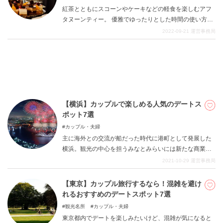
多く存在します。ここではそのような雨の日でも楽しめ
け
紅茶とともにスコーンやケーキなどの軽食を楽しむアフ
るスポットをご紹介します。
タヌーンティー。 優雅でゆったりとした時間の使い方と
して人気な、イギリス発祥の習慣です。 忙しい日常を送
2022-09-21
運営事務局
る中で、たまには優雅なアフタヌーンティーを楽しみた
いと感じている方も多いのではないでしょうか？ そこで
今回は「東京にある、優雅なアフタヌーンティーが楽し
めるお店」を8つご紹介いたします。 東京には、いたる
ところにアフタヌーンティーを楽しむのにぴったりなお
店があり、アフタヌーンティー専門のお店が存在するほ
どです。 「絶対行きたい」と思うような素敵なお店ばか
【横浜】カップルで楽しめる人気のデートス
りですので、ぜひ最後までご覧ください。
ポット7選
カップル・夫婦
主に海外との交流が船だった時代に港町として発展した
横浜。観光の中心を担うみなとみらいには新たな商業施
設やホテルも続々とオープンしています。一方で赤レン
2021-10-29
運営事務局
ガ倉庫や山手の洋館などのレトロモダンな建物や中華街
も依然人気の高いスポットです。今回は王道を押さえつ
【東京】カップル旅行するなら！混雑を避け
つ、カップルで楽しめる横浜の人気のデートスポット7選
れるおすすめのデートスポット7選
をまとめました。
観光名所
カップル・夫婦
東京都内でデートを楽しみたいけど、混雑が気になると