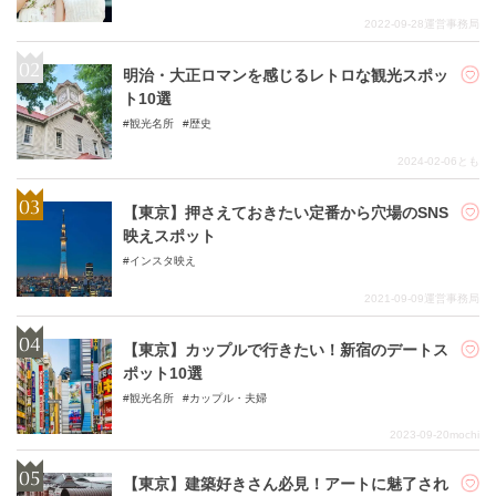
2022-09-28
運営事務局
明治・大正ロマンを感じるレトロな観光スポッ
ト10選
観光名所
歴史
2024-02-06
とも
【東京】押さえておきたい定番から穴場のSNS
映えスポット
インスタ映え
2021-09-09
運営事務局
【東京】カップルで行きたい！新宿のデートス
ポット10選
観光名所
カップル・夫婦
2023-09-20
mochi
【東京】建築好きさん必見！アートに魅了され