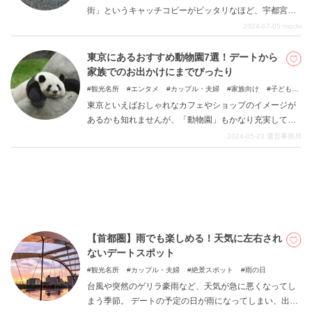
街」というキャッチコピーがピッタリなほど、宇都宮は
町全体が餃子であふれています。 だんだん春の気候にな
2024-07-05
mochi
ってきて、旅行が楽しめる時期になってきたいまだから
DEEPLOGとは
こそ、 普段の観光地ではマンネリ化してしまって、新し
東京にあるおすすめ動物園7選！デートから
いことがしたいと思っているみなさん！ ぜひ夏前のプチ
プライバシーポリシー
家族でのお出かけにまでぴったり
ドライブ旅に宇都宮を選んでみてください。 栃木という
観光名所
エンタメ
カップル・夫婦
家族向け
子どもと
お問い合わせ
と、日光などの有名観光地があるものの、北関東として
一緒に
東京といえばおしゃれなカフェやショップのイメージが
あまり観光に遊びに行くイメージが少ないと思っている
運営会社
あるかも知れませんが、「動物園」もかなり充実してい
方もいらっしゃるのではないでしょうか。 関東圏なの
るのをご存知ですか？ 有名な上野動物園や多摩動物園を
トラベルライター募集
2024-05-23
運営事務局
で、東京や神奈川からのアクセスも抜群なので、日帰り
はじめ、さまざまな動物園が実は東京にはあります。 そ
プチ旅行にピッタリの場所です！ そこで今回は、首都圏
こでこの記事では、デートから家族でのお出かけにまで
から半日旅を想定した宇都宮の観光スポットを集めまし
使える「東京のおすすめ動物園」を7つご紹介いたしま
た。 ぜひこの記事を参考に、みなさんも宇都宮旅を楽し
す。 都会の空気から離れたい、のんびりした時間を過ご
んでみてください！
したいという方は、ぜひ自然あふれる動物園を訪れてみ
てください。
【首都圏】雨でも楽しめる！天気に左右され
ないデートスポット
観光名所
カップル・夫婦
絶景スポット
雨の日
台風や突然のゲリラ豪雨など、天気が急に悪くなってし
まう季節。 デートの予定の日が雨になってしまい、出か