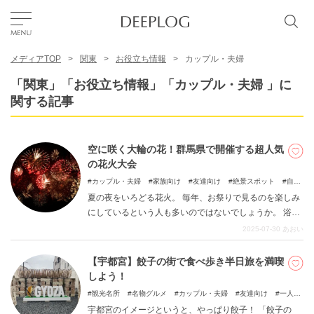
メディアTOP
関東
お役立ち情報
カップル・夫婦
お気に入り
「関東」「お役立ち情報」「カップル・夫婦 」に
関する記事
TOP
空に咲く大輪の花！群馬県で開催する超人気
エリア
の花火大会
カップル・夫婦
家族向け
友達向け
絶景スポット
自
然
夏の夜をいろどる花火。 毎年、お祭りで見るのを楽しみ
カテゴリー
にしているという人も多いのではないでしょうか。 浴衣
を着たり、屋台でおいしいものを買ったりするのも醍醐
2025-07-30
あおい
味。 群馬県でも、例年多くの花火大会が開催されます。
日本語
今回は、そのなかでも特に人気のものを選り抜きでご紹
【宇都宮】餃子の街で食べ歩き半日旅を満喫
USD
介。 近隣の観光スポットについてもふれますので、ぜひ
しよう！
チェックしてください。
観光名所
名物グルメ
カップル・夫婦
友達向け
一人
旅
宇都宮のイメージというと、やっぱり餃子！ 「餃子の