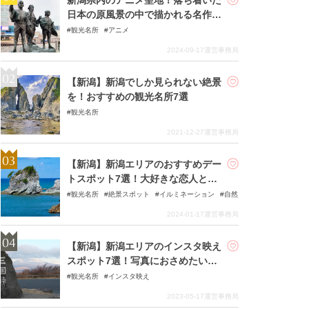
日本の原風景の中で描かれる名作の
数々
観光名所
アニメ
2024-09-17
運営事務局
【新潟】新潟でしか見られない絶景
を！おすすめの観光名所7選
観光名所
2021-12-27
運営事務局
【新潟】新潟エリアのおすすめデー
トスポット7選！大好きな恋人と一
生ものの思い出を！
観光名所
絶景スポット
イルミネーション
自然
2024-01-17
運営事務局
【新潟】新潟エリアのインスタ映え
スポット7選！写真におさめたい素
敵な風景
観光名所
インスタ映え
2023-05-17
運営事務局