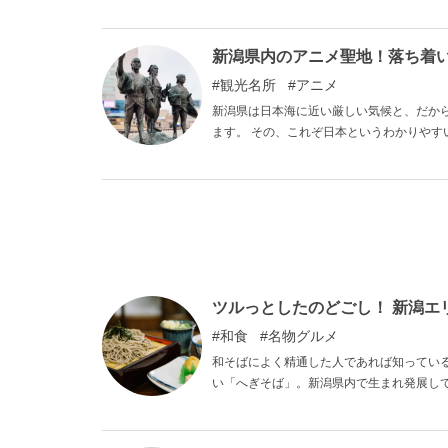
は、東京から高速船を乗り継げば、最短わず
まわりを流れる対馬暖流のおかげで冬は暖
しめます！ 本記事ではそんな自然豊かな佐
新潟県内のアニメ聖地！落ち着
方や、いつか行きたいと考えている方など
観光名所
アニメ
でしょうか。
新潟県は日本海に近い厳しい気候と、だか
ます。 その、これぞ日本というわかりや
で表現されることが多いのです。 有名作品
お楽しみください。
ツルっとしたのどごし！ 新潟エ
和食
名物グルメ
和そばによく精通した人であれば知ってい
い「へぎそば」。新潟県内で生まれ発展し
です。「へぎ」というのはへぎそばのアイ
たことでできた名前とされていて、その名
ころの「ざる」が「へぎ」に置き換わった