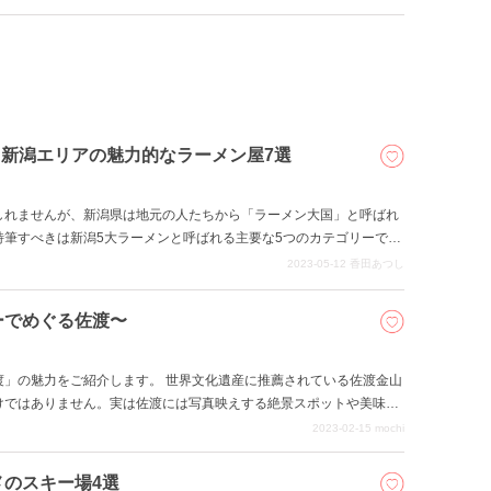
さめ、オシャレで楽しい思い出をおつくりください。
 新潟エリアの魅力的なラーメン屋7選
しれませんが、新潟県は地元の人たちから「ラーメン大国」と呼ばれ
特筆すべきは新潟5大ラーメンと呼ばれる主要な5つのカテゴリーで、
噌」「新潟あっさり醤油」「三条カレー」という内容。とはいえこれ
2023-05-12
香田あつし
も面白いところです。それでは、今回ピックアップした7軒の人気ラ
ーでめぐる佐渡〜
渡」の魅力をご紹介します。 世界文化遺産に推薦されている佐渡金山
けではありません。実は佐渡には写真映えする絶景スポットや美味し
ドライブ好きの女子の皆さん、ぜひ本記事を参考に訪れてみてくださ
2023-02-15
mochi
のスキー場4選