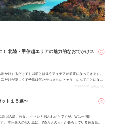
に！ 北陸・甲信越エリアの魅力的なおでかけス
お出かけするだけでも以前とは違うアイデアが必要になってきます。
「親だけが楽しくて子供は何だかつまらなさそう」なんてことになり
ろでないと、せっかくの貴重な休日が疲労感とともに終わってしまい
2026-04-03
香田あつし
回は親子で楽しめるお出かけスポットを6つ選んでみました。
ポット１５選〜
るんです。 本州最大の広い島に、約5万人の人々が暮らしている佐渡島