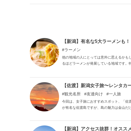
になります。その独特の空気感を写真にお
【新潟】有名な5大ラーメンも！
ラーメン
他の地域の人にとっては意外に思えるかも
るほどラーメンが発展している地域です。
「長岡生姜醤油」「燕背脂」「新潟濃厚味
らのどれにも属さない人気店が存在するの
ーメン店をぜひご覧ください。
【佐渡】新潟女子旅〜レンタカ
観光名所
友達向け
一人旅
今回は、女子旅におすすめスポット、「佐
が有名な佐渡島ですが、島の魅力は金山だ
い海鮮物などがたくさん！ 自然や歴史、
い。
【新潟】アクセス抜群！オススメ