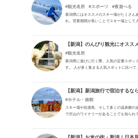
観光名所
スポーツ
夜遊べる
新潟県にはオススメのスキー場がたくさん
れ、営業期間が長いことでスキー場として
もあり多くの人が訪れます。 本記事では
【新潟】のんびり観光にオススメ
観光名所
新潟県に遊びに行く際、人気の定番スポッ
す。 人が多く集まる人気スポットに比べて
慌ただしく過ごしたくない、癒しを求めて
景色・癒しの空間・静けさを楽しめる場所
【新潟】新潟旅行で宿泊するな
ホテル・旅館
スキー場や佐渡島、そして多くの温泉郷の
で沢山のワイナリーがあることでも知られ
旅館をご紹介していきます。
【新潟】お米の街・新潟！日本