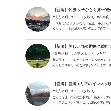
は意外にも人口が全国トップで、多くの人
潟県のたくさんある神社仏閣の中から特に
【新潟】佐渡 女子ひとり旅〜観
観光名所
インスタ映え
友達向
日本海に浮かぶ新潟の島、佐渡。 小さいと思
るんです。 本州最大の広い島に、約5万人
わずか約3時間30分で行くことができます
暖かく雪がかなり少ない！ 恵まれた四季
佐渡島でのおすすめ観光スポットをご紹介
【新潟】美しい自然景観に感動
におすすめの記事です。 本記事を参考に佐
観光名所
絶景スポット
自然
新潟県は、山に海と自然がとても豊かで、
とても感動的で、心を解放してくれます。
す。
【新潟】新潟エリアのインスタ
観光名所
インスタ映え
こんにちは。今回の記事では、新潟エリア
す。新潟エリアと言えば、お米の生育が豊
の落ち着いた雰囲気が広がっています。都