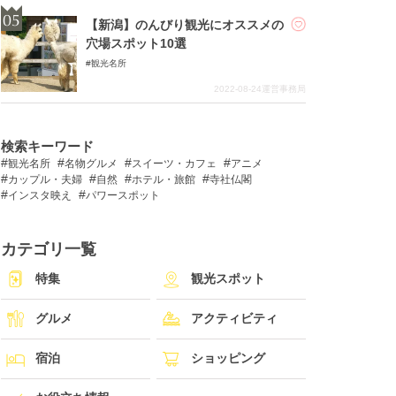
【新潟】のんびり観光にオススメの
穴場スポット10選
観光名所
2022-08-24
運営事務局
検索キーワード
観光名所
名物グルメ
スイーツ・カフェ
アニメ
カップル・夫婦
自然
ホテル・旅館
寺社仏閣
インスタ映え
パワースポット
カテゴリ一覧
特集
観光スポット
グルメ
アクティビティ
宿泊
ショッピング