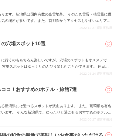
あります。新潟県は国内有数の豪雪地帯。 そのため雪質・積雪量に優
人気の場所が多いです。また、首都圏からアクセスしやすいエリアに
、そんな新潟県でのオススメのスキー場をご紹介いたします。
2022-12-27
運営事務局
の穴場スポット10選
トに行くのももちろん楽しいですが、穴場のスポットもオススメで
、穴場スポットはゆっくりのんびり楽しむことができます。 休日を
のお出かけなら穴場スポットがぴったりです。 本記事では、きれいな
2022-08-24
運営事務局
といった、新潟県のオススメ穴場スポットをご紹介いたします。
らココ！おすすめのホテル・旅館7選
ある新潟県には遊べるスポットが沢山あります。 また、葡萄畑も有名
ています。 そんな新潟県で、ゆったりと過ごせるおすすめのホテル・
2022-06-27
運営事務局
屈指の和食の聖地で美味しいお食事がいただける