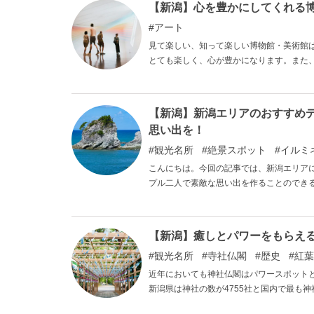
【新潟】心を豊かにしてくれる
用した滑らかなそばを美しい織物のように
アート
す。今回は、本場新潟県内でへぎそばを提
い。
見て楽しい、知って楽しい博物館・美術館
とても楽しく、心が豊かになります。また
県にある魅力たっぷりのオススメ博物館・
【新潟】新潟エリアのおすすめ
思い出を！
観光名所
絶景スポット
イルミ
こんにちは。今回の記事では、新潟エリア
プル二人で素敵な思い出を作ることのでき
ころから、体験型の施設まで非常に幅広い
い出をおつくりください。
【新潟】癒しとパワーをもらえ
観光名所
寺社仏閣
歴史
紅葉
近年においても神社仏閣はパワースポット
新潟県は神社の数が4755社と国内で最も神
政府は増えすぎた神社を減らすために制作