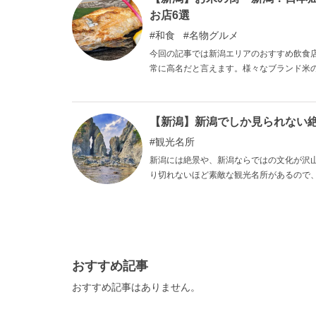
お店6選
和食
名物グルメ
今回の記事では新潟エリアのおすすめ飲食
常に高名だと言えます。様々なブランド米
て、日本海に近いという点から魚介類や他
味しいお米と日本の土壌を活かした新鮮な
る美味しい料理が目白押しです。旅行で訪
【新潟】新潟でしか見られない
い街だと言えます。是非美味しいお食事に
観光名所
新潟には絶景や、新潟ならではの文化が沢
り切れないほど素敵な観光名所があるので
おすすめ記事
おすすめ記事はありません。