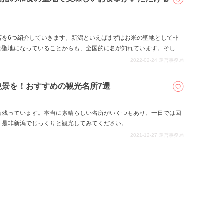
店を6つ紹介していきます。新潟といえばまずはお米の聖地として非
の聖地になっていることからも、全国的に名が知れています。そし
の土地ではいただけない新鮮なお食事も忘れることが出来ません。美
2022-02-24
運営事務局
素材で作られたお料理は特に和食が有名。多くの日本人の心をくすぐ
れる観光客の方にも一度は食べていただきたいお料理ばかりで、楽し
絶景を！おすすめの観光名所7選
舌鼓を打ってみてください。
山残っています。本当に素晴らしい名所がいくつもあり、一日では回
、是非新潟でじっくりと観光してみてください。
2021-12-27
運営事務局