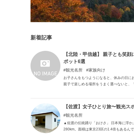
新着記事
【北陸・甲信越】 親子とも笑顔
ポット6選
観光名所
家族向け
お子さんをもつようになると、休みの日に
親子で楽しめる場所をうまく選べないと、
かねません。かといって親も楽しめるとこ
ます。そのようなことにならないよう、今
【佐渡】女子ひとり旅〜観光ス
観光名所
▲佐渡の伝統踊り「おけさ」 日本海に浮かぶ新潟の島、佐渡。 小さいと思われがちですが、実は一周約
280km。面積は東京23区の1.4倍もあ