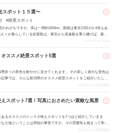
達の心の拠り所が必要だったというわけです。 本記事では、そんな新
人気のスポットをご紹介いたします。
光スポット１５選〜
け
絶景スポット
われがちですが、実は一周約280km。面積は東京23区の1.4倍もあ
の人々が暮らしている佐渡島は、東京から高速船を乗り継げば、最短
。 新潟沖に浮かぶ島なのに、まわりを流れる対馬暖流のおかげで冬は
2023-07-11
mochi
のなかで、日本の原風景を楽しめます！ 本記事ではそんな自然豊かな
。 これから佐渡へ旅行行く方や、いつか行きたいと考えている方など
！オススメ絶景スポット5選
渡へ旅行してみてはいかがでしょうか。
四季折々の景色を鮮やかに見せてくれます。 その美しく雄大な景色は
本記事では、そんな新潟県のオススメ絶景スポットをご紹介いたしま
2023-06-16
運営事務局
映えスポット7選！写真におさめたい素敵な風景
にあるオススメのインスタ映えスポットを7つほど紹介していきま
かな土地ということは周知の事実ですが、その雰囲気も相まって和風
会のキラキラ感ではなかなか堪能できない、大人向けの空気感がクセ
2023-05-18
運営事務局