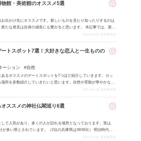
博物館・美術館のオススメ5選
並べるというもの。味も見た目も独特の個性を放つご当地そばなので
供している人気店を5軒ピックアップしました。どうぞご覧くださ
はお出かけ先にオススメです。新しいものを見たり知ったりするのは
、新たな発見は自身の成長にも繋がると思います。 本記事では、新潟
美術館をご紹介いたします。
2024-04-05
運営事務局
デートスポット7選！大好きな恋人と一生ものの
ネーション
自然
にあるオススメのデートスポットを7つほど紹介していきます。カッ
る場所を多数紹介していきたいと思います。自然や景観が華やかなと
ジャンルの場所を掲載しますので、参考にして、一生ものの楽しい思
2024-01-18
運営事務局
るオススメの神社仏閣巡り6選
として人気があり、多くの人が訪れる場所となっております。実は、
社が多い県とされています。（2位の兵庫県は3836社） 明治時代、
をうちましたが、新潟県はそれに消極的でした。また、当時の新潟県
2023-11-21
運営事務局