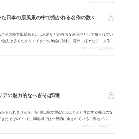
か約3時間30分で行くことができます。 新潟沖に浮かぶ島なのに、
2024-12-26
mochi
かく雪がかなり少ない！ 恵まれた四季のなかで、日本の原風景を楽
渡島でのおすすめ観光スポットをご紹介。 これから佐渡へ旅行行く
いた日本の原風景の中で描かれる名作の数々
におすすめの記事です。 本記事を参考に佐渡へ旅行してみてはいかが
らこその降雪風景あるいはお米などの有名な原産地として知られてい
すい魅力は多くのクリエイターの琴線に触れ、意外に様々なアニメ作品
も多数登場します。 今回の記事を参考に、楽しいアニメ聖地巡礼を
2024-09-17
運営事務局
リアの魅力的なへぎそば5選
るかもしれませんが、新潟以外の地域ではほとんど耳にする機会のな
てきたそばの1つで、同地域では一般的に食されているご当地グルメ
デンティティとなる器のこと。「剝ぐ（はぐ）」という動詞がなまっ
2024-04-17
香田あつし
の通り木をはいだ板が使われています。いわば「ざるそば」で言うと
ようなものです。さらに特徴があり、それはつなぎとしてフノリを使