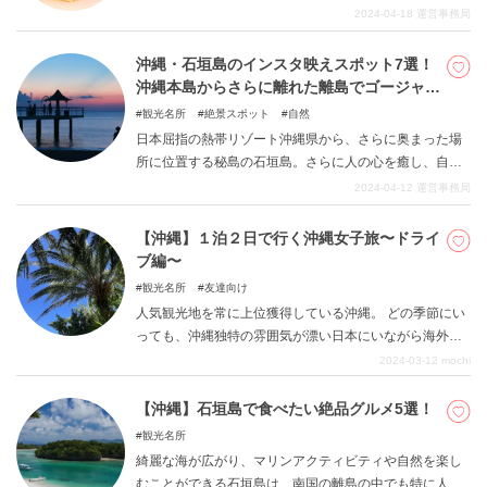
工芸品、のんびりとした時間の流れるまち並みなど魅力
2024-04-18
運営事務局
最後までご覧ください。
たっぷりの島です。そんな宮古島でおすすめグルメスポ
ットを５つご紹介します。
沖縄・石垣島のインスタ映えスポット7選！
沖縄本島からさらに離れた離島でゴージャス
なひと時！
観光名所
絶景スポット
自然
日本屈指の熱帯リゾート沖縄県から、さらに奥まった場
所に位置する秘島の石垣島。さらに人の心を癒し、自然
が盛んで、童心にかえらせてくれるありのままの原風
2024-04-12
運営事務局
景。そのどれもがキラキラと輝き華やかです。そんな美
しい風景を写真で楽しみつつ観光も共に満喫して貰えま
【沖縄】１泊２日で行く沖縄女子旅〜ドライ
すよう、絶景スポットを中心にご紹介していきます。
ブ編〜
観光名所
友達向け
人気観光地を常に上位獲得している沖縄。 どの季節にい
っても、沖縄独特の雰囲気が漂い日本にいながら海外気
分が味わえると多くの観光客でにぎわう観光地ですね。
2024-03-12
mochi
今回はそんなみんな大好き沖縄を、「１泊２日ドライブ
女子旅」と題しておすすめルートを行程別にご紹介！ ぜ
【沖縄】石垣島で食べたい絶品グルメ5選！
ひ、次の旅先の参考にしてみてはいかがでしょうか。
観光名所
綺麗な海が広がり、マリンアクティビティや自然を楽し
むことができる石垣島は、南国の離島の中でも特に人気