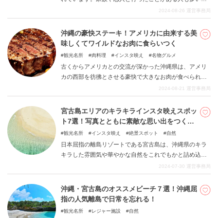
ょうか。
ではないでしょうか。南国の雰囲気に囲まれておいしい
2024-08-26
運営事務局
名物を食べることも沖縄旅行の魅力の一つですよね。今
回は沖縄本島で味わえる絶品グルメを4店ご紹介します。
沖縄の豪快ステーキ！アメリカに由来する美
味しくてワイルドなお肉に食らいつく
観光名所
肉料理
インスタ映え
名物グルメ
古くからアメリカとの交流が深かった沖縄県は、アメリ
カの西部を彷彿とさせる豪快で大きなお肉が食べられる
点で非常に楽しいです。 大きな肉の塊を豪快に食らいつ
2024-08-21
運営事務局
くのは、非常に開放感があります。 どのお店も本格派で
噛めば噛むほど肉汁が溢れる絶品ステーキ。それを紹介
宮古島エリアのキラキラインスタ映えスポッ
します。 沖縄県という非日常の中ですべてを忘れてバク
ト7選！写真とともに素敵な思い出をつく
バクとお肉を楽しんでみてください。
る！
観光名所
インスタ映え
絶景スポット
自然
日本屈指の離島リゾートである宮古島は、沖縄県のキラ
キラした雰囲気や華やかな自然をこれでもかと詰め込ん
だ魅力的な地です。今回の記事では美味しいグルメから
2024-07-30
運営事務局
日常を忘れられる素敵な絶景まで幅広く紹介します。写
真を撮って、一生残る素敵な思い出をカメラにおさめて
沖縄・宮古島のオススメビーチ７選！沖縄屈
みてください。
指の人気離島で日常を忘れる！
観光名所
レジャー施設
自然