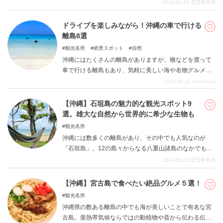
記事では、沖縄エリア、その中でも沖縄本島に焦点を当
2024-06-20
運営事務局
ててその地域で楽しむことのできるマリンスポーツを７
点紹介します。 沖縄本島ということで、観光の際のアク
ドライブを楽しみながら！沖縄の車で行ける
セスも非常に利便性が良いですし、海や太陽、空、雄大
離島8選
な自然を余すことなく肌で感じ取ることができます。
観光名所
絶景スポット
自然
沖縄にはたくさんの離島がありますが、橋などを渡って
車で行ける離島もあり、気軽に美しい海や名物グルメな
どを楽しみに行くことができます。 本記事では、沖縄本
2024-06-11
monemoni
島からドライブを楽しみながら行ける離島をご紹介しま
す。 それぞれの島ごとに違った魅力があるので、離島め
【沖縄】石垣島の魅力的な観光スポット9
ぐりを楽しんでみましょう。
選。雄大な自然から世界的に希少な生物も
観光名所
沖縄には数多くの離島があり、その中でも人気なのが
「石垣島」。12の島々からなる八重山諸島のなかでも、
とくに人気の高い場所です。 石垣島には世界的にも珍し
2024-05-20
運営事務局
いサンゴの群生や、誰もが魅了されるエメラルドグリー
ンの海など美しい自然がみちあふれています。 そこで今
【沖縄】宮古島で食べたい絶品グルメ５選！
回は「石垣島の魅力的な観光スポット」を9つご紹介いた
観光名所
します。 神秘的な雰囲気の鍾乳洞や、圧倒的なスケール
沖縄県の数ある離島の中でも海が美しいことで有名な宮
感をもち日常のストレスを忘れさせてくれる景色など、
古島。亜熱帯気候ならではの動植物や昔から伝わる伝統
石垣島にしかない特別なスポットばかりですので、ぜひ