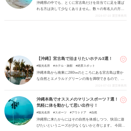
沖縄県の中でも、とくに宮古島だけを目当てに足を運ば
れる方は決して少なくありません。数々の有名人の方が
夏休みに足を運んだり、そこでのエピソードをお話され
2024-07-10
運営事務局
たりとまさに多くの方の憧れの地となっていて、充実し
た時間を過ごせる場所であります。 今回の記事ではそん
な自然が豊かであり自由の象徴とも言える宮古島のオス
スメビーチに ついて7つほど紹介していきます。
【沖縄】宮古島で泊まりたいホテル3選！
観光名所
ホテル・旅館
絶景スポット
沖縄本島から南東に280㎞のところにある宮古島は豊か
な自然とエメラルドグリーンの海を満喫できるので、沖
縄の離島の中でも特に人気の島です。今回はそんな宮古
2024-07-03
運営事務局
島で泊まりたい素敵なホテルを3つご紹介します。
沖縄本島でオススメのマリンスポーツ７選！
気軽に体を動かして思い出作り！
観光名所
スポーツ
アウトドア
自然
沖縄県に来たからにはその自然を体感しつつ、快活に遊
びたいというニーズが少なくないかと存じます。 今回の