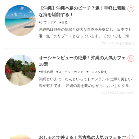
アクティビティを楽しめる「海」を中心とした沖縄県観
【沖縄】沖縄本島のビーチ７選！手軽に素敵
光のプランをご提案いたします。 今回の記事を参考にし
な海を堪能する！
て、楽しい旅行をお過ごしいただけましたら幸いです。
アウトドア
自然
沖縄県は熱帯の気候と雄大な自然を基盤にし、日本でも
唯一無二のリゾートとなっています。 その中でも「海」
は間違いなく忘れずに語ることができません。 青々とし
2025-07-16
運営事務局
た海や爽やかな雰囲気は人の心を奪い去ってしまいます
が、今回はそんな沖縄県の本島に絞ってビーチをご提案
オーシャンビューの絶景！沖縄の人気カフェ
します。 旅行客の方にも交通アクセスの敷居が低めのス
10選
ポットが多いですので比較的気軽に沖縄県らしさを感じ
観光名所
スイーツ・カフェ
インスタ映え
ていただけます。
沖縄といえば、なんといってもエメラルドに輝く美しい
海が魅力です。 沖縄の海を眺めながら、おいしいグルメ
を楽しめる贅沢な映えるカフェがたくさんあります。 本
2025-05-22
monemoni
記事では、沖縄旅行で立ち寄りたいオーシャンビューが
自慢のカフェをご紹介します。
おしゃれで映える！宮古島の人気カフェをご