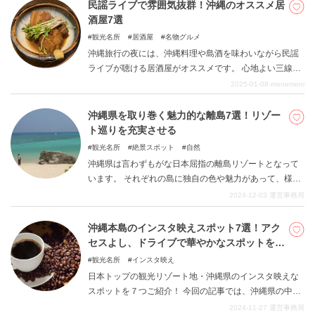
ご紹介します。
民謡ライブで雰囲気抜群！沖縄のオススメ居
酒屋7選
観光名所
居酒屋
名物グルメ
沖縄旅行の夜には、沖縄料理や島酒を味わいながら民謡
ライブが聴ける居酒屋がオススメです。 心地よい三線の
音色と美しい歌声に気分もどんどん上がります。 本記事
2025-01-08
monemoni
では、民謡ライブが楽しめる料理がおいしい居酒屋をご
紹介します。
沖縄県を取り巻く魅力的な離島7選！リゾー
ト巡りを充実させる
観光名所
絶景スポット
自然
沖縄県は言わずもがな日本屈指の離島リゾートとなって
います。 それぞれの島に独自の色や魅力があって、様々
な島を巡るのも楽しいです。沖縄県らしい開放的な気分
2024-12-03
運営事務局
なまま様々な島を飛び回って、素敵な思い出をお作りく
ださい。 今回の記事を参考にして、それぞれの島につい
沖縄本島のインスタ映えスポット7選！アク
て知っていただけましたら幸いです。
セスよし、ドライブで華やかなスポットを巡
る！
観光名所
インスタ映え
日本トップの観光リゾート地・沖縄県のインスタ映えな
スポットを７つご紹介！ 今回の記事では、沖縄県の中で
も本島のインスタ映えスポットを紹介します。 沖縄県と
2024-11-27
運営事務局