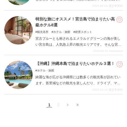
の島です。豊かな食材の宝庫の石垣島にはおいしいごは
2024-02-19
運営事務局
んがたくさんあります。今回はせっかく石垣島を訪れた
なら食べておきたい絶品グルメを5つご紹介します。
特別な旅にオススメ！宮古島で泊まりたい高
級ホテル8選
観光名所
ホテル・旅館
絶景スポット
宮古ブルーとも称されるエメラルドグリーンの海が美し
い宮古島は、人気急上昇の観光エリアです。 そんな宮古
島には、一度は泊まってみたいリッチなホテルがたくさ
2024-01-31
monemoni
んあります。 本記事では、最高のおもてなしを満喫でき
る宮古島の高級ホテルをご紹介します。
【沖縄】沖縄本島で泊まりたいホテル３選！
ホテル・旅館
綺麗な海が広がる沖縄県には数多くの観光客が訪れてい
ます。首里城などの観光を楽しんだり、ドライブ、マリ
ンスポーツなどたくさんのことを楽しむことができま
2023-11-13
運営事務局
す。そんな魅力たっぷりの沖縄本島で泊まりたいホテル
を３つご紹介します。
1
2