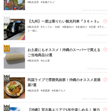
観光名所
名物グルメ
2023-08-18
monemoni
【九州】一度は乗りたい観光列車『３６＋３』
観光名所
カップル・夫婦
家族向け
友達向け
交通
子ども
と一緒に
2023-07-06
mochi
お土産にもオススメ！沖縄のスーパーで買える
ご当地商品12選
観光名所
お土産
2023-10-03
mochi
民謡ライブで雰囲気抜群！沖縄のオススメ居酒
屋7選
観光名所
居酒屋
名物グルメ
2025-01-08
monemoni
【沖縄】宮古島エリアで1年中楽しめる！ 魅力