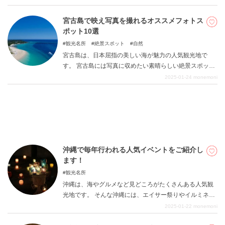
く親しまれる名店や、沖縄食材を活かしたお菓子が人気
のお店まで登場するので、ぜひ参考にしてみてくださ
宮古島で映え写真を撮れるオススメフォトス
い。
ポット10選
観光名所
絶景スポット
自然
宮古島は、日本屈指の美しい海が魅力の人気観光地で
す。 宮古島には写真に収めたい素晴らしい絶景スポット
や、映えスポットがたくさんあります。 本記事では、宮
2025-01-24
monemoni
古島で映え写真が撮れるオススメのフォトスポットをご
紹介します。 誰かに自慢したくなるような素敵な写真を
撮ってみましょう。
沖縄で毎年行われる人気イベントをご紹介し
ます！
観光名所
沖縄は、海やグルメなど見どころがたくさんある人気観
光地です。 そんな沖縄には、エイサー祭りやイルミネー
ションなど、毎年恒例となっているイベントがたくさん
2025-01-22
monemoni
あります。 本記事では、沖縄で行きたい人気イベントを