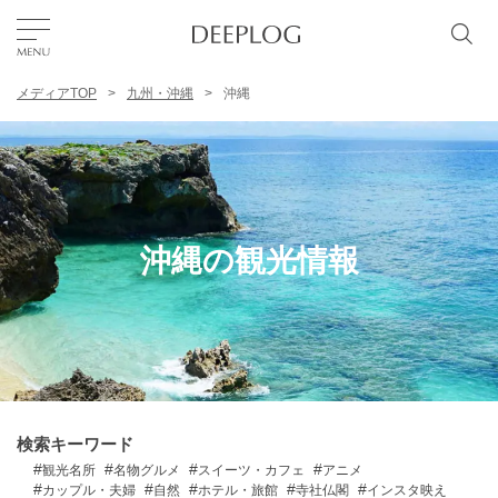
メディアTOP
九州・沖縄
沖縄
お気に入り
TOP
エリア
沖縄の観光情報
カテゴリー
日本語
USD
検索キーワード
観光名所
名物グルメ
スイーツ・カフェ
アニメ
カップル・夫婦
自然
ホテル・旅館
寺社仏閣
インスタ映え