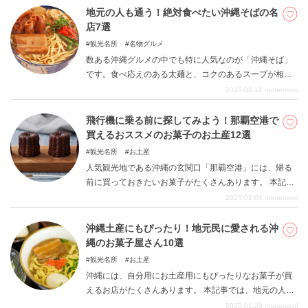
力満点です。
地元の人も通う！絶対食べたい沖縄そばの名
店7選
観光名所
名物グルメ
数ある沖縄グルメの中でも特に人気なのが「沖縄そば」
です。食べ応えのある太麺と、コクのあるスープが相性
抜群でやみつきになります。せっかく沖縄に行ったなら
2025-02-12
monemoni
食べておきたい、地元の人にも愛される名店をご紹介し
ます。
飛行機に乗る前に探してみよう！那覇空港で
買えるおススメのお菓子のお土産12選
観光名所
お土産
人気観光地である沖縄の玄関口「那覇空港」には、帰る
前に買っておきたいお菓子がたくさんあります。 本記事
では、沖縄の特産品を使用したお菓子や、那覇空港限定
2025-02-04
monemoni
で販売されているレアなお菓子など、自分用にも誰かへ
のお土産にもぴったりな商品をご紹介します。 味もおい
沖縄土産にもぴったり！地元民に愛される沖
しいと評判の商品ばかりなので参考にしてみてくださ
縄のお菓子屋さん10選
い。
観光名所
お土産
沖縄には、自分用にお土産用にもぴったりなお菓子が買
えるお店がたくさんあります。 本記事では、地元の人に
愛される人気のお菓子屋さんをご紹介します。 沖縄で長
2025-01-29
monemoni