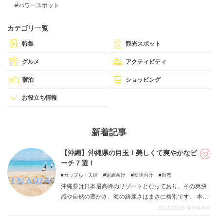
パワースポット
カテゴリ一覧
DEEPLOGとは
特集
観光スポット
プライバシーポリシー
グルメ
アクティビティ
お問い合わせ
宿泊
ショッピング
運営会社
トラベルライター募集
お役立ち情報
新着記事
【沖縄】沖縄県の目玉！美しくて爽やかなビ
ーチ７選！
カップル・夫婦
家族向け
友達向け
自然
沖縄県は日本最高峰のリゾートとなっており、その爽快
感や自然の豊かさ、海の綺麗さはまさに格別です。 本州
にいてはまず味わえない鮮やかな風景は、多くの方の心
2025-08-06
運営事務局
を惹きつけます。今回の記事では見ても楽しく、様々な