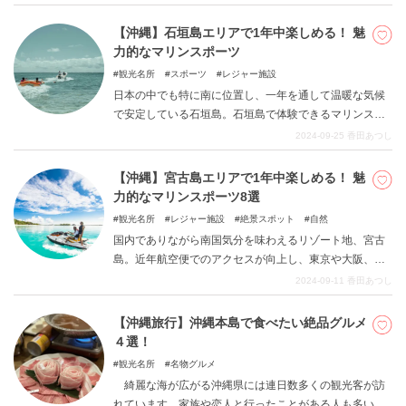
言っても色々なエリアがありますが、本島は非常に魅力
が密集していてアクセスも容易です。 今回の記事で紹介
【沖縄】石垣島エリアで1年中楽しめる！ 魅
したスポットをはしごでまたいでみてください。
力的なマリンスポーツ
観光名所
スポーツ
レジャー施設
日本の中でも特に南に位置し、一年を通して温暖な気候
で安定している石垣島。石垣島で体験できるマリンスポ
ーツにオフシーズンは存在しません。夏はもちろん冬で
2024-09-25
香田あつし
さえ、本州の海だと到底味わうことのできない魅力を思
う存分体験できます。初心者から上級者まで石垣島で楽
【沖縄】宮古島エリアで1年中楽しめる！ 魅
しめる魅力的なマリンスポーツをまとめたので、そこに
力的なマリンスポーツ8選
いる自分をイメージしながら旅の計画を立ててみるのは
観光名所
レジャー施設
絶景スポット
自然
いかがでしょうか。
国内でありながら南国気分を味わえるリゾート地、宮古
島。近年航空便でのアクセスが向上し、東京や大阪、名
古屋など各都市からの直行便で訪れることが可能になっ
2024-09-11
香田あつし
ています。宮古島では1年を通じて温暖な気候のもとマリ
ンスポーツを楽しむことができます。ハイシーズンの夏
【沖縄旅行】沖縄本島で食べたい絶品グルメ
はもちろん、冬も涼しい風が快適でさまざまなアクティ
４選！
ビティに挑戦するよういざないます。宮古島で幅広い層
観光名所
名物グルメ
の人が楽しめる魅力的なマリンスポーツをまとめたの
綺麗な海が広がる沖縄県には連日数多くの観光客が訪
で、次の旅を計画する際に参考にしてみてはいかがでし
れています。家族や恋人と行ったことがある人も多いの