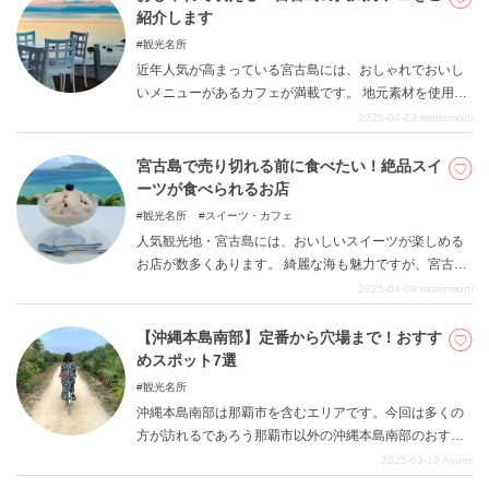
紹介します
観光名所
近年人気が高まっている宮古島には、おしゃれでおいし
いメニューがあるカフェが満載です。 地元素材を使用し
ていたり、写真映えするメニューなどお店ごとに個性が
2025-04-23
monemoni
あります。 本記事では、宮古島で行きたい魅力的なカフ
ェをご紹介します。 ランチにもブレイクタイムにもぴっ
宮古島で売り切れる前に食べたい！絶品スイ
たりなカフェで、すてきなひと時を過ごしてみましょう
ーツが食べられるお店
観光名所
スイーツ・カフェ
人気観光地・宮古島には、おいしいスイーツが楽しめる
お店が数多くあります。 綺麗な海も魅力ですが、宮古島
ならではのスイーツは宮古島に訪れるからこそ味わえる
2025-04-08
monemoni
ので欠かせません。 本記事では、宮古島で食べたい絶品
スイーツが食べられるお店をご紹介します。
【沖縄本島南部】定番から穴場まで！おすす
めスポット7選
観光名所
沖縄本島南部は那覇市を含むエリアです。今回は多くの
方が訪れるであろう那覇市以外の沖縄本島南部のおすす
めスポットをご紹介します！沖縄ならではの雰囲気を味
2025-03-19
Ayumi
わえるお店や雄大な景色を楽しめるスポットも多く、魅