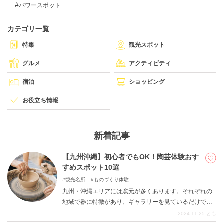
パワースポット
カテゴリ一覧
DEEPLOGとは
特集
観光スポット
プライバシーポリシー
グルメ
アクティビティ
お問い合わせ
宿泊
ショッピング
運営会社
トラベルライター募集
お役立ち情報
新着記事
【九州沖縄】初心者でもOK！陶芸体験おす
すめスポット10選
観光名所
ものづくり体験
九州・沖縄エリアには窯元が多くあります。それぞれの
地域で器に特徴があり、ギャラリーを見ているだけでも
楽しいですよね。ですがせっかく旅行に行ったら、作っ
2024-11-25
とも
てみるのもおすすめです。梅雨の季節、夏の暑い日でも