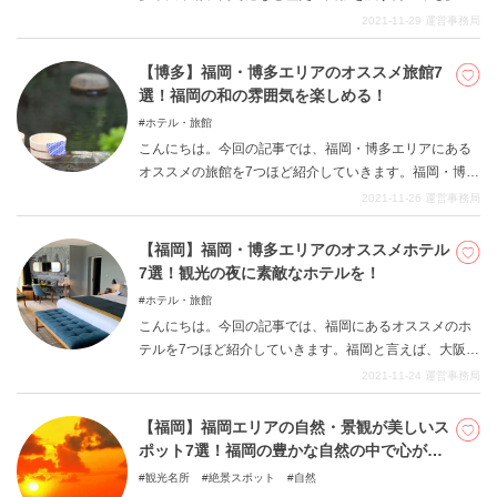
あります。なかでも福岡市は地理的な特質からアジアの
2021-11-29
運営事務局
交流拠点として発展、大きな役割を担ってきました。今
回は観光の際に訪れたい歴史や文化を楽しめる博物館・
【博多】福岡・博多エリアのオススメ旅館7
美術館を厳選して7選ご紹介します。福岡の新たな魅力を
選！福岡の和の雰囲気を楽しめる！
発見できるかもしれないので、ぜひ最後までご覧くださ
ホテル・旅館
い。
こんにちは。今回の記事では、福岡・博多エリアにある
オススメの旅館を7つほど紹介していきます。福岡・博多
エリアと言えば、日本を代表する一大都市であります
2021-11-26
運営事務局
が、自然や日本古来の雰囲気といったものも満ち溢れて
おり、大和魂をくすぐるような和の雰囲気があることも
【福岡】福岡・博多エリアのオススメホテル
印象的です。洋風のオシャレなホテルに泊まるのではな
7選！観光の夜に素敵なホテルを！
く、今回紹介するような旅館でご宿泊されることで、そ
ホテル・旅館
んな雰囲気がなおさら肌で感じられます。是非、福岡・
こんにちは。今回の記事では、福岡にあるオススメのホ
博多エリアで楽しい思い出をおつくりください。
テルを7つほど紹介していきます。福岡と言えば、大阪・
東京に次いでの日本を代表する一大都市でありますが、
2021-11-24
運営事務局
そんな福岡県での観光をお楽しみの後に、素敵なホテル
で一日をしっかり締めくくりましょう。ゆっくりと休む
【福岡】福岡エリアの自然・景観が美しいス
ことで翌日の観光にも覇気が出てきますし、福岡の楽し
ポット7選！福岡の豊かな自然の中で心が洗
い夜を過ごしたい方は是非参考にしてみてください。
われる！
観光名所
絶景スポット
自然