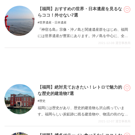
ご紹介しますので、是非食べてみてください。博多には
もつ鍋のお店が沢山ありますが、その中でも特におすす
【福岡】おすすめの世界・日本遺産を見るな
めのお店をご紹介します！
らココ！外せない7選
世界遺産・日本遺産
『神宿る島』宗像・沖ノ島と関連遺産群をはじめ、福岡
には世界遺産が豊富にあります。沖ノ島を中心に、全部
の世界遺産を見ることができるので是非福岡の世界遺産
2021-12-08
運営事務局
を見学してみてください。宗像三女神を祀っているのが
沖ノ島にある宗像大社で、新原・奴山古墳群は豪族の古
墳になっています。
【福岡】絶対見ておきたい！レトロで魅力的
な歴史的建造物7選
歴史
福岡には歴史があり、歴史的建造物も沢山残っていま
す。福岡らしい炭鉱跡に残る建造物や、物流の街のなご
りなど、雰囲気がとても良く、レトロな建築物が魅力的
2021-12-07
運営事務局
な街並みとなって反映されています。門司港レトロ地区
など、どこを見てもレトロな街並みが続くスポットもあ