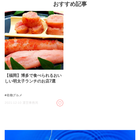
おすすめ記事
ただけないお食事を食べて極上のひと時を過ごしましょ
う。
【福岡】博多で食べられるおい
しい明太子ランチのお店7選
名物グルメ
2021-12-10
運営事務局