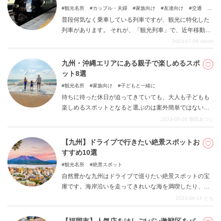
観光名所
カップル・夫婦
家族向け
友達向け
交通
子どもと一緒に
普段何気なく乗車している列車ですが、観光に特化した
列車があります。 それが、「観光列車」で、近年移動す
るだけでなく「乗ること」自体を楽しめるとして人気を
2023-07-06
mochi
集めています。 日本には、「車両」が楽しい観光列車
や、「食」「車窓」「イベント」など様々なタイプの観
九州・沖縄エリアにある親子で楽しめるスポ
光列車があります。 本記事では、特に観光列車に力を入
ット8選
れているJR九州の中かから、九州をぐるっと一周する
観光名所
家族向け
子どもと一緒に
「３６ぷらす３」に焦点を当てて、車内の様子などをご
待ちに待った休日が迫ってきていても、大人も子どもも
紹介していきます。 観光列車に興味のある方や、九州に
楽しめるスポットとなると選ぶのは案外簡単ではないか
旅行へ行く予定の方、贅沢旅を楽しみたい方はぜひ参考
もしれません。行先を悩み続けて時間を無駄にしてしま
2023-05-26
香田あつし
にしていただけると嬉しいです。 この列車は、沿線の風
うのは本当にもったいないことです。今回は、九州・沖
土や車窓の風景を思いきり楽しんでいただくために、個
縄エリアで大人から子どもまで家族揃って楽しめるスポ
【九州】ドライブで行きたい絶景スポットお
性溢れる洗練されたルックスやインテリアはもちろん、
ットを都道府県ごとにピックアップしてみました。どう
すすめ10選
ユニークな仕掛けが満載です。移動手段として便利なだ
ぞ参考にしてみてください。
けでなく、乗ることそのものが、忘れられないイベント
観光名所
絶景スポット
になる観光列車の旅。たくさんのワクワクと物語を乗せ
自然豊かな九州はドライブで巡りたい絶景スポットの宝
た九州の旅をお楽しみください。
庫です。海岸沿いを走ってきれいな海を満喫したり、山
の間をぬって走る爽快ドライブを楽しんだりと、様々な
2023-04-14
とも
楽しみ方があるんです。ドライブで行きたい九州の絶景
スポットを10ヵ所紹介します。