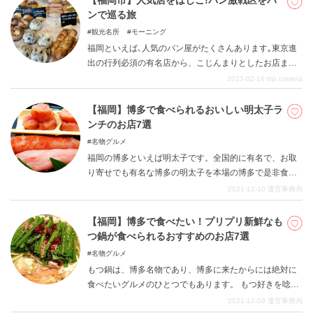
【福岡市】人気店をはしご!パン激戦区をパ
ンで巡る旅
観光名所
モーニング
福岡といえば､人気のパン屋がたくさんあります｡東京進
出の行列必須の有名店から、こじんまりとしたお店まで
美味しいパンのお店はさまざま｡今回はパン激戦区福岡の
2023-02-16
trip camera
人気店を巡りながら､パンを楽しむ旅を紹介します｡
【福岡】博多で食べられるおいしい明太子ラ
ンチのお店7選
名物グルメ
福岡の博多といえば明太子です。全国的に有名で、お取
り寄せでも有名な博多の明太子を本場の博多で是非食べ
てみてください。博多らしい豪快な明太子から上品な明
2021-12-10
運営事務局
太子、食べ放題の明太子など色々な楽しみ方ができるよ
うになっています。
【福岡】博多で食べたい！プリプリ新鮮なも
つ鍋が食べられるおすすめのお店7選
名物グルメ
もつ鍋は、博多名物であり、博多に来たからには絶対に
食べたいグルメのひとつでもあります。 もつ好きを唸ら
せるほどの新鮮で美味しい〝もつ”を提供しているお店を
2021-12-09
運営事務局