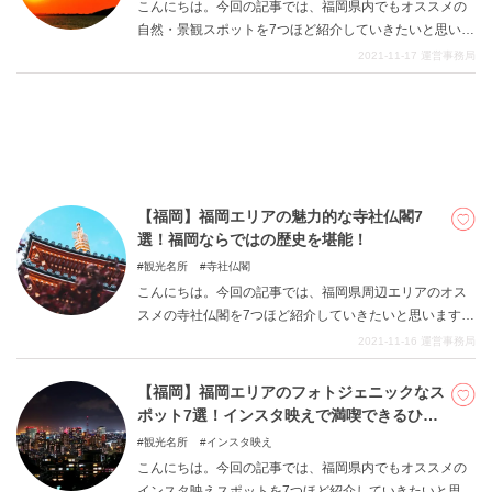
こんにちは。今回の記事では、福岡県内でもオススメの
自然・景観スポットを7つほど紹介していきたいと思いま
す。福岡県は、周囲の海や豊かな自然を感じさせてくれ
2021-11-17
運営事務局
るような魅力的なスポットが多いことが特徴的で、非常
に自然の中でリラックスをすることができます。福岡県
の開放感あふれる風土や、豊かな自然は、写真通の方か
らしても楽しいものとなっていますし、見ているだけで
も心が洗われます。総じて幅広い層の方に楽しんで貰え
る観光であると言え、オススメできます。是非今回の記
事を参考にして、福岡県の観光を満喫して貰えますと幸
【福岡】福岡エリアの魅力的な寺社仏閣7
いです。
選！福岡ならではの歴史を堪能！
観光名所
寺社仏閣
こんにちは。今回の記事では、福岡県周辺エリアのオス
スメの寺社仏閣を7つほど紹介していきたいと思います。
福岡県は日本の中でもトップクラスの大都市で、歴史も
2021-11-16
運営事務局
非常に深いものとなっています。そのため日本の深い歴
史や伝統にも触れることができ、そうした落ち着いた観
【福岡】福岡エリアのフォトジェニックなス
光にもうてつけです。福岡県ならではの観光をして充実
ポット7選！インスタ映えで満喫できるひと
したひと時を過ごしましょう。
時を！
観光名所
インスタ映え
こんにちは。今回の記事では、福岡県内でもオススメの
インスタ映えスポットを7つほど紹介していきたいと思い