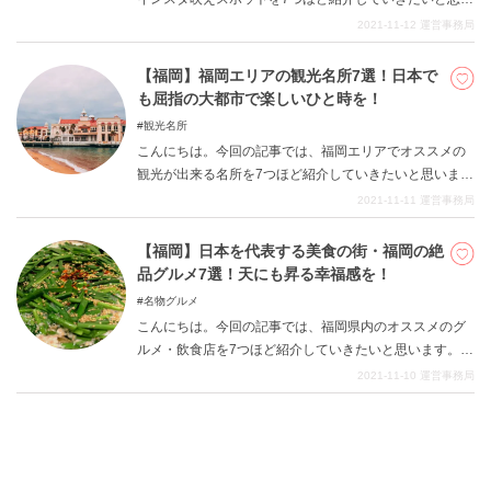
ます。福岡県は、日本の中でも大阪・東京に次いでの大
2021-11-12
運営事務局
都市である一方で、周囲の海や豊かな自然を感じさせて
くれるような魅力的なスポットが多いことも特徴的で
【福岡】福岡エリアの観光名所7選！日本で
す。福岡県の開放感あふれる風土や、都会の中に混在す
も屈指の大都市で楽しいひと時を！
る豊かな自然は多くの人の心を癒してくれますし、そん
観光名所
な雰囲気を入れ込んだ写真なんかは、写真通の方からし
こんにちは。今回の記事では、福岡エリアでオススメの
ても撮って楽しいものとなっています。是非今回の記事
観光が出来る名所を7つほど紹介していきたいと思いま
を参考にして、写真を楽しみつつ観光も共に満喫して貰
す。福岡エリアは大阪や東京に次いで、日本でも屈指の
2021-11-11
運営事務局
えますと幸いです。
大都市となっており、県外からも非常に多くの観光客の
方を招き入れています。グルメも美味しい一方で、しっ
【福岡】日本を代表する美食の街・福岡の絶
かりと観光して楽しい、思い出作りが出来る楽しいスポ
品グルメ7選！天にも昇る幸福感を！
ットも充実しています。多くの方にとって必見の記事と
名物グルメ
なっております。
こんにちは。今回の記事では、福岡県内のオススメのグ
ルメ・飲食店を7つほど紹介していきたいと思います。福
岡県内は、多くの人に周知されているように言わずと知
2021-11-10
運営事務局
れたグルメの街となっています。九州地方の地の物も豊
富にそろっていますし、屋台や独自のグルメなどオリジ
ナルな食文化が確立されていて、多くの方の憧れの的と
なっています。かねてより福岡県に足を運びたかった方
も、今回の記事を参考にしていただいて、ここでしかい