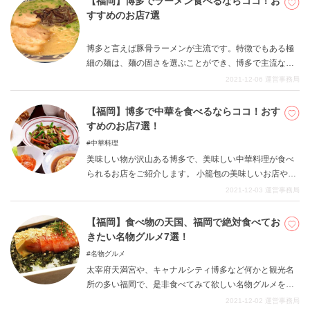
【福岡】博多でラーメン食べるならココ！お
り、楽しめる観光地です。是非観光してみてください。
すすめのお店7選
博多と言えば豚骨ラーメンが主流です。特徴でもある極
細の麺は、麺の固さを選ぶことができ、博多で主流なの
は「バリ固」ですが、県外から来た人は「普通から柔ら
2021-12-06
運営事務局
かめ」を頼むことをおすすめします。博多グルメの大本
命と言っても過言ではない、博多のラーメンを是非食べ
【福岡】博多で中華を食べるならココ！おす
てみてください。
すめのお店7選！
中華料理
美味しい物が沢山ある博多で、美味しい中華料理が食べ
られるお店をご紹介します。 小籠包の美味しいお店や、
麻婆豆腐が美味しいお店、博多名物鉄鍋餃子が食べられ
2021-12-03
運営事務局
るお店など、博多でしか食べられない美味しい中華の店
が沢山あるので、是非行ってみてください。
【福岡】食べ物の天国、福岡で絶対食べてお
きたい名物グルメ7選！
名物グルメ
太宰府天満宮や、キャナルシティ博多など何かと観光名
所の多い福岡で、是非食べてみて欲しい名物グルメをご
紹介していきます。どの名物グルメも美味しいので、観
2021-12-02
運営事務局