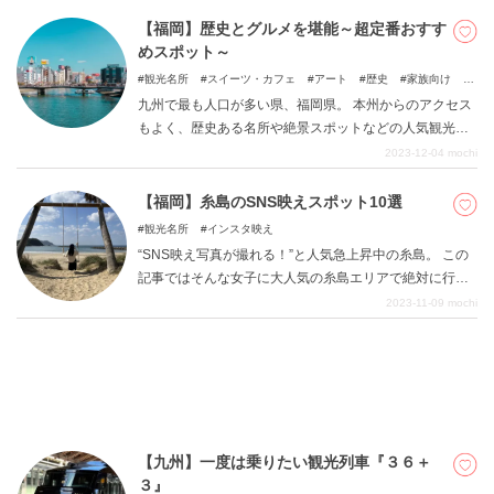
快適に楽しめます。旅行の思い出に、陶芸を体験してみ
【福岡】歴史とグルメを堪能～超定番おすす
ましょう。
めスポット～
観光名所
スイーツ・カフェ
アート
歴史
家族向け
イルミネーション
自然
九州で最も人口が多い県、福岡県。 本州からのアクセス
もよく、歴史ある名所や絶景スポットなどの人気観光ス
ポットが点在しているだけでなく、絶品料理が楽しめる
2023-12-04
mochi
のも魅力的ですよね。 本記事ではそんな人気観光地であ
る福岡県の超定番おすすめスポットをエリア別にご紹介
【福岡】糸島のSNS映えスポット10選
します。 福岡旅の計画をする際にぜひ参考にしてみてく
観光名所
インスタ映え
ださいね。
“SNS映え写真が撮れる！”と人気急上昇中の糸島。 この
記事ではそんな女子に大人気の糸島エリアで絶対に行く
べきSNS映えスポットを10個ご紹介。 糸島は海に囲まれ
2023-11-09
mochi
自然豊かな地であるため、夏はまるで海外にいるかのよ
うなリゾート気分を味わえますよ。 エリア全体にある、
たくさんのオシャレスポットをめぐりながら、最後まで
夏を楽しみましょう！
【九州】一度は乗りたい観光列車『３６＋
３』