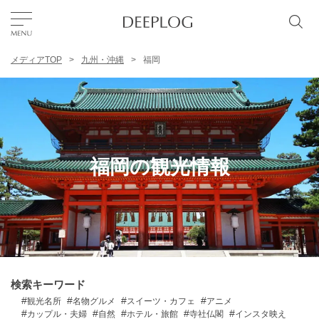
メディアTOP
九州・沖縄
福岡
お気に入り
TOP
エリア
福岡の観光情報
カテゴリー
日本語
USD
検索キーワード
観光名所
名物グルメ
スイーツ・カフェ
アニメ
カップル・夫婦
自然
ホテル・旅館
寺社仏閣
インスタ映え