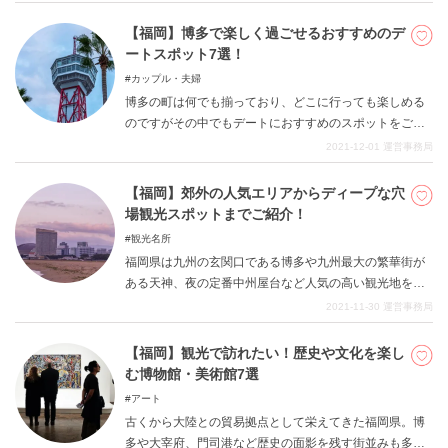
光時の食事の参考にしてみてください。
【福岡】博多で楽しく過ごせるおすすめのデ
ートスポット7選！
カップル・夫婦
博多の町は何でも揃っており、どこに行っても楽しめる
のですがその中でもデートにおすすめのスポットをご紹
介していきます。お互いの事をより知って、共感を深め
2021-12-01
運営事務局
るようなデートにして下さい。
【福岡】郊外の人気エリアからディープな穴
場観光スポットまでご紹介！
観光名所
福岡県は九州の玄関口である博多や九州最大の繁華街が
ある天神、夜の定番中州屋台など人気の高い観光地を挙
げると枚挙にいとまがありません。ですが、中心地から
2021-11-30
運営事務局
少し足を延ばすと意外な穴場スポットが数多くあるのを
ご存じですか？今回は郊外にある人気エリアから、ガイ
【福岡】観光で訪れたい！歴史や文化を楽し
ドブックにもあまり載っていないディープな穴場観光ス
む博物館・美術館7選
ポットまで7選厳選してご紹介します。ぜひこの記事を読
アート
んで、新たな福岡の魅力を発見してみてくださいね。
古くから大陸との貿易拠点として栄えてきた福岡県。博
多や大宰府、門司港など歴史の面影を残す街並みも多く