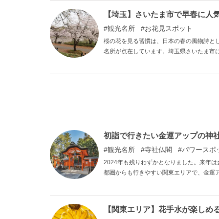
【埼玉】さいたま市で早春に人
観光名所
お花見スポット
桜の花を見る習慣は、日本の春の風物詩と
名所が点在しています。埼玉県さいたま市
て市民に人気のある大宮公園、岩槻城址公
初詣で行きたい金運アップの神社
観光名所
寺社仏閣
パワースポ
2024年も残りわずかとなりました。来年
都圏からも行きやすい関東エリアで、金運
の神様にお参りして、金運アップしましょ
【関東エリア】花手水が楽しめ