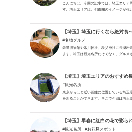
こんにちは。今回の記事では、埼玉エリア
す。埼玉エリアは、都市圏のイメージが強
で、観光スポットなども充実しています。
地域です。また、他の関東地域とのはしご
設は使用されます。今回の記事では、そん
【埼玉】埼玉に行くなら絶対食べ
非参考にしてみてください。
名物グルメ
鉄道博物館や氷川神社、秩父神社に長瀞岩
ます。埼玉は観光名所だけでなく、グルメ
【埼玉】埼玉エリアのおすすめ観
観光名所
東京からほど近い距離に位置している埼玉
を巡ることができます。そこで今回は埼玉
れている方は是非参考にしてみてください
【埼玉】早春に紅白の花で彩られ
観光名所
お花見スポット