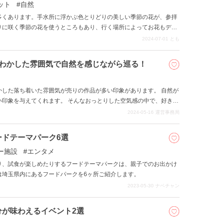
ット
自然
多くあります。手水所に浮かぶ色とりどりの美しい季節の花が、参拝
りに咲く季節の花を使うところもあり、行く場所によってお花もデザ
手水が楽しめる寺社仏閣を10ヵ所紹介します。
2024-07-01
とも
んわかした雰囲気で自然を感じながら巡る！
かした落ち着いた雰囲気が売りの作品が多い印象があります。 自然が
い印象を与えてくれます。 そんなおっとりした空気感の中で、好きな
2024-05-16
運営事務局
ドテーマパーク6選
ー施設
エンタメ
り、試食が楽しめたりするフードテーマパークは、親子でのお出かけ
は埼玉県内にあるフードパークを6ヶ所ご紹介します。
2023-05-30
ナベチャン
が味わえるイベント2選