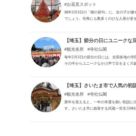
お花見スポット
例年3月3日の「桃の節句」に、女の子が
でしょう。街角にも数多くのひな人形が姿
られる2つの地域で例年、「岩槻流しびな
【埼玉】節分の日にユニークな豆
観光名所
寺社仏閣
毎年2月3日の節分の日には、全国各地の
その中からユニークなかけ声で豆をまく川
時間調整すれば川越市内の2つの寺院で、1
【埼玉】さいたま市で人気の初詣
観光名所
寺社仏閣
新年を迎えると、一年の幸運を願い初詣に
す。さいたま市に鎮座する武蔵一宮氷川神
す。