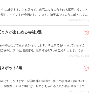
健やかに成長することを願って、自宅にひな人形を飾る家庭も多いこと
を現し、イベントが企画されています。埼玉県では人形の町として知
」、「鴻巣びっくりひな祭り」が行われています。
2023-02-20
Obaq
まきが楽しめる寺社3選
寺院や神社などで豆まきが行われます。埼玉県でも行われていますが、
越喜多院、成田山川越別院、鬼鎮神社の3つをご紹介します。うまく
日に2回の豆まきに参加することができます。
2023-01-23
Obaq
スポット3選
出かけたくなります。全国各地の寺社は、多くの参拝者で賑わいま
社、調神社、久伊豆神社は、魅力があふれる人気の初詣スポットで
2022-12-26
Obaq