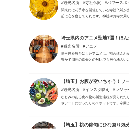
観光名所
寺社仏閣
パワースポ
関東には花手水を開催している寺社仏閣が
前に心を癒してくれます。神社やお寺の周
インも千差万別です。関東エリアで美しい花
埼玉県内のアニメ聖地7選！ほ
観光名所
アニメ
埼玉県を舞台にしたアニメは、割合ほんわ
豊かで周囲の都会との対比でも居心地のい
作品の世界観に触れてみてください。
【埼玉】お腹が空いちゃう！フー
観光名所
インスタ映え
レジャ
なじみのある食べ物の製造過程が見られた
やデートにぴったりのスポットです。今回
【埼玉】桃の節句にひな祭り気分