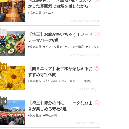
かした雰囲気で自然を感じながら巡
る！
観光名所
アニメ
2024-05-16
運営事務局
【埼玉】お腹が空いちゃう！フード
テーマパーク6選
観光名所
インスタ映え
レジャー施設
エンタメ
2023-05-29
ナベチャン
【関東エリア】花手水が楽しめるお
すすめ寺社仏閣
観光名所
寺社仏閣
パワースポット
自然
2024-06-27
とも
【埼玉】節分の日にユニークな豆ま
きが楽しめる寺社3選
観光名所
寺社仏閣
2023-01-23
Obaq