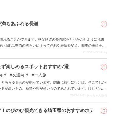
が満ちあふれる長瀞
で訪れることができます。秩父鉄道の長瀞駅をとりかこむように荒川
原や山肌は季節の移ろいに従って色彩や表情を変え、四季の表情を楽
の木造船やラフティングボートが水の流れに乗っかります。河川敷に
2022-12-22
Obaq
ントのアクティビティが揃っています。火祭り、船玉まつりなどのイ
くなる観光スポットです。
せず楽しめるスポットおすすめ7選
向け
友達向け
一人旅
りとあらゆるものが揃っています。関東に旅行に行けば、そこでしか
ードが高いもの、種類や数が多いものであふれています。けれども雨
と、行きたかったところを諦めて、予定を変更せざるを得ないでしょ
2022-11-21
あっちゃん所長
スポットは数多く存在します。ここではそのような雨の日でも楽しめ
ア！のびのび観光できる埼玉県のおすすめホテ