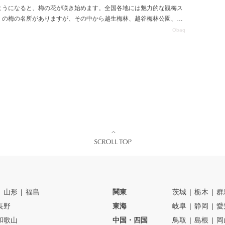
ようになると、梅の花が咲き始めます。全国各地には魅力的な観梅ス
くの梅の名所がありますが、その中から越生梅林、越谷梅林公園、大
をご紹介します。
Obaq
山形
福島
関東
茨城
栃木
群
長野
東海
岐阜
静岡
愛
和歌山
中国・四国
鳥取
島根
岡