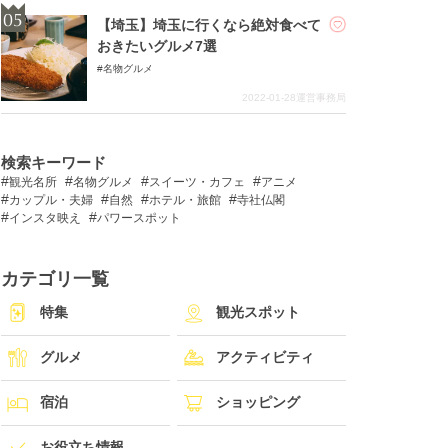
【埼玉】埼玉に行くなら絶対食べて
おきたいグルメ7選
名物グルメ
2022-01-28
運営事務局
検索キーワード
観光名所
名物グルメ
スイーツ・カフェ
アニメ
カップル・夫婦
自然
ホテル・旅館
寺社仏閣
インスタ映え
パワースポット
カテゴリ一覧
特集
観光スポット
グルメ
アクティビティ
宿泊
ショッピング
お役立ち情報