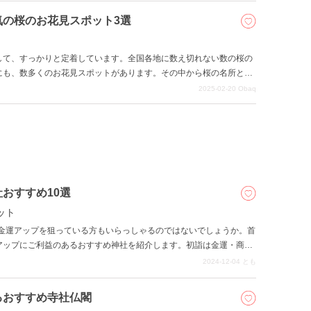
気の桜のお花見スポット3選
して、すっかりと定着しています。全国各地に数え切れない数の桜の
にも、数多くのお花見スポットがあります。その中から桜の名所とし
園、与野公園の3スポットをご紹介します。
2025-02-20
Obaq
おすすめ10選
ット
は金運アップを狙っている方もいらっしゃるのではないでしょうか。首
アップにご利益のあるおすすめ神社を紹介します。初詣は金運・商売
う。
2024-12-04
とも
るおすすめ寺社仏閣