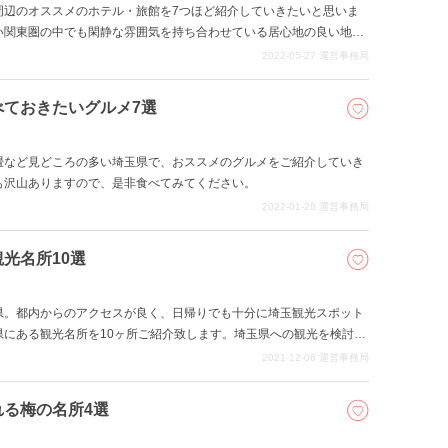
周辺のオススメのホテル・旅館を7つほど紹介していきたいと思いま
い関東圏の中でも閑静な雰囲気を持ち合わせている居心地の良い地域
それらを活かして、様々な角度から楽しむことのできる魅力的な観光
2022-05-27
運営事務局
的なご旅行を計画される方も多いかと存じ、そういった方にも宿泊施
な埼玉県周辺のオススメのホテル・旅館を紹介していきますので、是
ておきたいグルメ7選
畳など見どころの多い埼玉県で、おススメのグルメをご紹介していき
も沢山ありますので、是非食べてみてください。
2022-01-28
運営事務局
光名所10選
県。都内からのアクセスが良く、日帰りでも十分に埼玉観光スポット
県にある観光名所を10ヶ所ご紹介致します。埼玉県への観光を検討さ
。
2021-12-06
運営事務局
る梅の名所4選