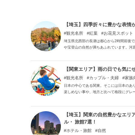
【埼玉】四季折々に豊かな表情
観光名所
紅葉
お花見スポット
埼玉県北西部の長瀞は都心から2時間前後
や宝登山の自然が満ちあふれています。河
しむことができます。荒川ではライン下り
はキャンプ場も設けられ、ウォーターフロ
ベントも開催され、長瀞は繰り返し訪れた
【関東エリア】雨の日でも気に
観光名所
カップル・夫婦
家族
日本の中心である関東。そこには日本のあ
楽しめない事や、地方と比べて格段にグレ
が降って、外では楽しめそうにないとなる
う。けれども、関東にはそれでも楽しめる
るスポットをご紹介します。
【埼玉】関東の自然豊かなエリ
ル・ 旅館7選！
ホテル・旅館
自然