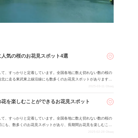
に人気の桜のお花見スポット4選
して、すっかりと定着しています。全国各地に数え切れない数の桜の
南北に走る東武東上線沿線にも数多くのお花見スポットがあります。
気のある名所、川越大師喜多院、新河岸川、柳瀬川、国営武蔵丘陵森
2025-03-11
Obaq
の花を楽しむことができるお花見スポット
して、すっかりと定着しています。全国各地に数え切れない数の桜の
町にも、数多くのお花見スポットがあり、長期間お花見を楽しむこと
内外の人々に人気のある名所、道光寺、大手の桜、法善寺、北桜通
2025-02-28
Obaq
井戸、通り抜けの桜を9スポットご紹介します。