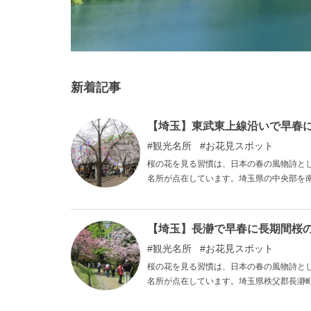
新着記事
【埼玉】東武東上線沿いで早春
観光名所
お花見スポット
桜の花を見る習慣は、日本の春の風物詩と
名所が点在しています。埼玉県の中央部を
本記事では、その中から県内外の人々に人
林公園の4スポットをご紹介します。
【埼玉】長瀞で早春に長期間桜
観光名所
お花見スポット
桜の花を見る習慣は、日本の春の風物詩と
名所が点在しています。埼玉県秩父郡長瀞
ができます。その中から桜の名所として県
り、南桜通り、宝登山神社参道、野土山、