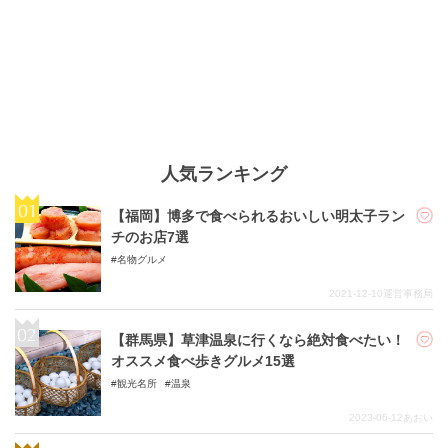
人気ランキング
【福岡】博多で食べられるおいしい明太子ラン
チのお店7選
名物グルメ
2021-12-10
運営事務局
【群馬県】草津温泉に行くなら絶対食べたい！
オススメ食べ歩きグルメ15選
観光名所
温泉
2023-06-12
あおい