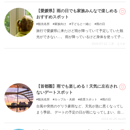
阪府では4つの施設でプラネタリウムを楽しむことができ
ます。
【愛媛県】雨の日でも家族みんなで楽しめる
おすすめスポット
DEEPLOGとは
観光名所
家族向け
子どもと一緒に
雨の日
プライバシーポリシー
旅行で愛媛県に来たけど雨が降っていて予定していた観
光ができない…。 雨が降っているけど身体を使って子供
お問い合わせ
を自由に遊ばせてあげたい！ などお悩みではありません
2024-07-12
二木 えりか
運営会社
か？ 愛媛県内には悪天候でも室内で遊べるスポットがた
くさんあります。 今回はおすすめの「雨の日でも親子で
トラベルライター募集
楽しめる愛媛県のスポット」をご紹介します。
【首都圏】雨でも楽しめる！天気に左右され
ないデートスポット
観光名所
カップル・夫婦
絶景スポット
雨の日
台風や突然のゲリラ豪雨など、天気が急に悪くなってし
まう季節。 デートの予定の日が雨になってしまい、出か
けずにお部屋デートばかりになってしまっていません
2024-01-26
mochi
か？ 天気が悪いのは残念ですが、せっかくのデートだか