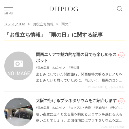
メディアTOP
お役立ち情報
雨の日
お気に入り
「お役立ち情報」「雨の日」に関する記事
TOP
関西エリアで魅力的な雨の日でも楽しめるス
ポット
エリア
観光名所
エンタメ
雨の日
楽しみにしていた関西旅行。関西独特の明るさとノリを
楽しみたいと思っていたのに、雨という、最悪のコンデ
カテゴリー
ィションに見舞われた方はおられないでしょうか。考え
2026-04-03
あっちゃん所長
ていた目的地では十分に楽しむことができない、雨が降
っても楽しめる場所へ変更をしたいと思われた方は、こ
大阪で行けるプラネタリウムをご紹介します
日本語
ちらの記事をご一読ください。雨でも良かったと思える
観光名所
エンタメ
カップル・夫婦
家族向け
子どもと
場所をご紹介します。
USD
一緒に
雨の日
暗い夜空に点々と光る星を眺めるとロマンを感じる人も
多いことでしょう。全国各地にはプラネタリウムを設
け、ドームで夜空を再現する施設が数多くあります。大
2024-12-17
Obaq