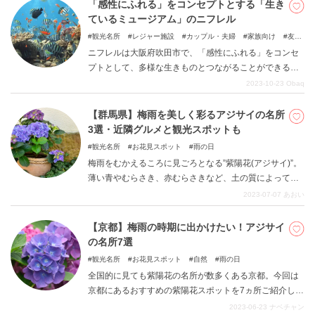
ら思いっきり遊びたいですよね。 今回はカップルで楽し
「感性にふれる」をコンセプトとする「生き
める、天気に左右されないデートスポットをご紹介しま
ているミュージアム」のニフレル
す。 雨の日デートのマンネリ解消にはもちろん、天気に
観光名所
レジャー施設
カップル・夫婦
家族向け
友達
左右されたくない大事な日のデートを考えている方にも
向け
子どもと一緒に
雨の日
ニフレルは大阪府吹田市で、「感性にふれる」をコンセ
おすすめの記事です！ ぜひチェックしてみてください。
プトとして、多様な生きものとつながることができる
「生きているミュージアム」です。水族館、動物園、美
2023-10-23
Obaq
術館の枠を超越した新感覚の体感型ミュージアムなので
す。本記事ではニフレルの魅力をご紹介します。
【群馬県】梅雨を美しく彩るアジサイの名所
3選・近隣グルメと観光スポットも
観光名所
お花見スポット
雨の日
梅雨をむかえるころに見ごろとなる”紫陽花(アジサイ)”。
薄い青やむらさき、赤むらさきなど、土の質によって
様々な色合いになるのが美しいお花です。 群馬県にもた
2023-07-07
あおい
くさんの名所があり、例年多くの人が足を運びます。 今
回は、そのアジサイの名所をまとめてみました。 夏の短
【京都】梅雨の時期に出かけたい！アジサイ
い間に咲きほこる花を見に、出かけてみませんか？
の名所7選
観光名所
お花見スポット
自然
雨の日
全国的に見ても紫陽花の名所が数多くある京都。今回は
京都にあるおすすめの紫陽花スポットを7ヵ所ご紹介しま
す。外出するのが億劫になる梅雨のシーズン、ぜひ美し
2023-06-23
ナベチャン