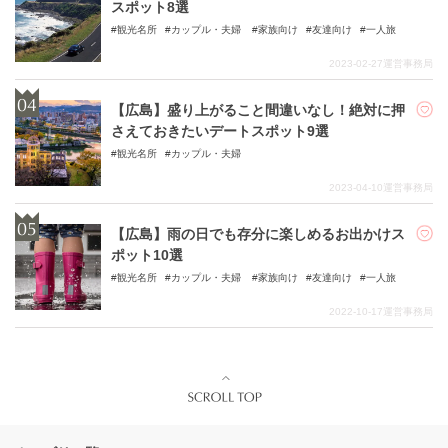
スポット8選
観光名所
カップル・夫婦
家族向け
友達向け
一人旅
2023-02-27
運営事務局
【広島】盛り上がること間違いなし！絶対に押
さえておきたいデートスポット9選
観光名所
カップル・夫婦
2023-04-10
運営事務局
【広島】雨の日でも存分に楽しめるお出かけス
ポット10選
観光名所
カップル・夫婦
家族向け
友達向け
一人旅
2022-10-17
運営事務局