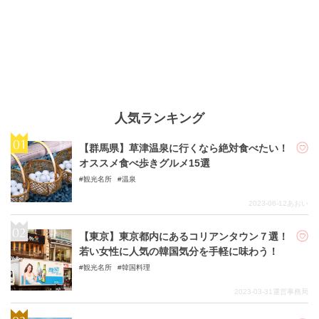
人気ランキング
【群馬県】草津温泉に行くなら絶対食べたい！
オススメ食べ歩きグルメ15選
観光名所
温泉
2023-06-12
あおい
【東京】東京都内にあるコリアンタウン７選！
若い女性に人気の韓国気分を手軽に味わう！
観光名所
韓国料理
2023-03-31
運営事務局