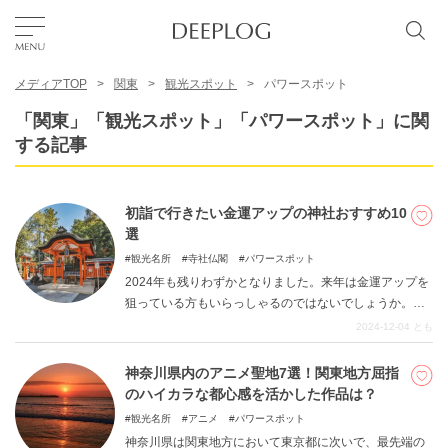
メディアTOP
関東
観光スポット
パワースポット
お気に入り
「関東」「観光スポット」「パワースポット」に関
する記事
TOP
初詣で行きたい金運アップの神社おすすめ10
エリア
選
観光名所
寺社仏閣
パワースポット
2024年も残りわずかとなりました。来年は金運アップを
カテゴリー
狙っている方もいらっしゃるのではないでしょうか。首
都圏からも行きやすい関東エリアで、金運アップにご利
2024-12-04
とも
益のあるおすすめ神社を紹介します。初詣は金運・商売
日本語
の神様にお参りして、金運アップしましょう。
神奈川県内のアニメ聖地7選！関東地方屈指
USD
のハイカラな都心感を活かした作品は？
観光名所
アニメ
パワースポット
神奈川県は関東地方において東京都に次いで、最先端の