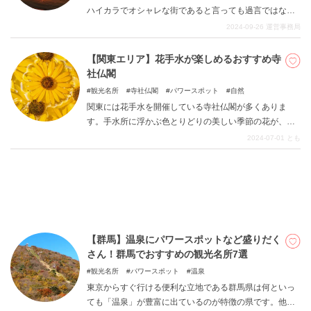
ハイカラでオシャレな街であると言っても過言ではない
です。 そんな近未来的な都市の中で描かれた作品は少な
2024-09-26
運営事務局
からずで、多く作品へ着想を与えています。 普通に観光
DEEPLOGとは
をしても噛み応えがあるこちらの地域、是非足を運んで
【関東エリア】花手水が楽しめるおすすめ寺
みてください。
プライバシーポリシー
社仏閣
観光名所
寺社仏閣
パワースポット
自然
お問い合わせ
関東には花手水を開催している寺社仏閣が多くありま
運営会社
す。手水所に浮かぶ色とりどりの美しい季節の花が、参
トラベルライター募集
拝前に心を癒してくれます。神社やお寺の周りに咲く季
2024-07-01
とも
節の花を使うところもあり、行く場所によってお花もデ
ザインも千差万別です。関東エリアで美しい花手水が楽
しめる寺社仏閣を10ヵ所紹介します。
【群馬】温泉にパワースポットなど盛りだく
さん！群馬でおすすめの観光名所7選
観光名所
パワースポット
温泉
東京からすぐ行ける便利な立地である群馬県は何といっ
ても「温泉」が豊富に出ているのが特徴の県です。他に