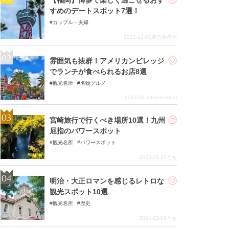
すめのデートスポット7選！
カップル・夫婦
2021-12-01
運営事務局
雰囲気も抜群！アメリカンビレッジ
でランチが食べられるお店8選
観光名所
名物グルメ
2023-08-18
monemoni
宮崎旅行で行くべき場所10選！九州
屈指のパワースポット
観光名所
パワースポット
2023-06-27
とも
明治・大正ロマンを感じるレトロな
観光スポット10選
観光名所
歴史
2024-02-06
とも