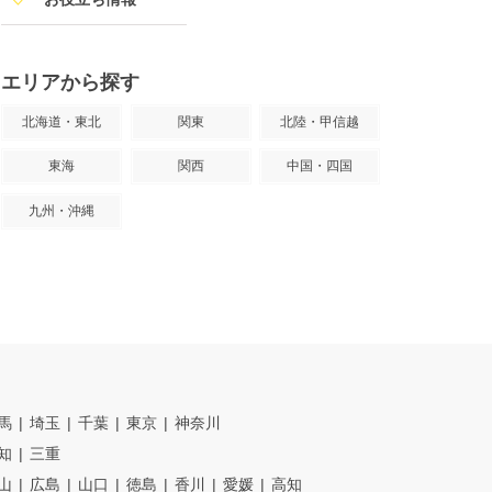
エリアから探す
北海道・東北
関東
北陸・甲信越
東海
関西
中国・四国
九州・沖縄
馬
埼玉
千葉
東京
神奈川
知
三重
山
広島
山口
徳島
香川
愛媛
高知