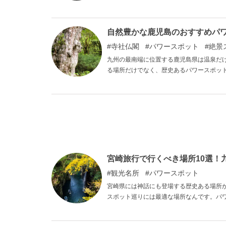
イブを楽しみながらパワースポット巡りを
自然豊かな鹿児島のおすすめパワ
寺社仏閣
パワースポット
絶景
九州の最南端に位置する鹿児島県は温泉だ
る場所だけでなく、歴史あるパワースポッ
トを10ヵ所紹介します。
宮崎旅行で行くべき場所10選！
観光名所
パワースポット
宮崎県には神話にも登場する歴史ある場所
スポット巡りには最適な場所なんです。パ
介します。