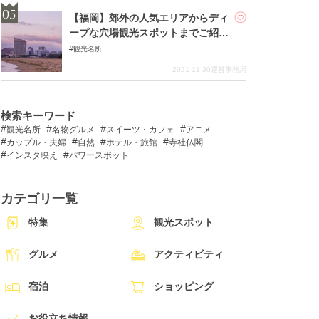
【福岡】郊外の人気エリアからディ
ープな穴場観光スポットまでご紹
介！
観光名所
2021-11-30
運営事務局
検索キーワード
観光名所
名物グルメ
スイーツ・カフェ
アニメ
カップル・夫婦
自然
ホテル・旅館
寺社仏閣
インスタ映え
パワースポット
カテゴリ一覧
特集
観光スポット
グルメ
アクティビティ
宿泊
ショッピング
お役立ち情報