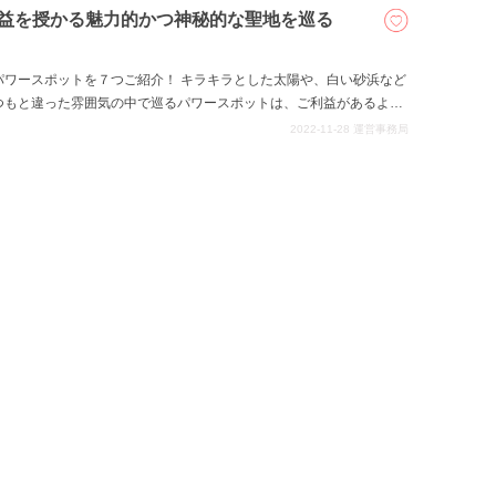
利益を授かる魅力的かつ神秘的な聖地を巡る
パワースポットを７つご紹介！ キラキラとした太陽や、白い砂浜など
つもと違った雰囲気の中で巡るパワースポットは、ご利益があるよう
る神秘的な魅力に触れ、日頃へのチャージを行ってみてください。
2022-11-28
運営事務局