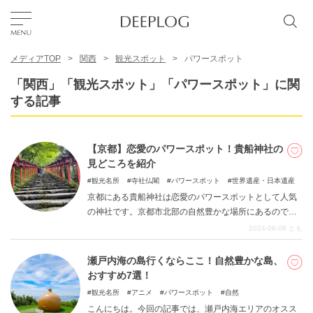
メディアTOP
関西
観光スポット
パワースポット
お気に入り
「関西」「観光スポット」「パワースポット」に関
する記事
TOP
【京都】恋愛のパワースポット！貴船神社の
エリア
見どころを紹介
観光名所
寺社仏閣
パワースポット
世界遺産・日本遺産
京都にある貴船神社は恋愛のパワースポットとして人気
カテゴリー
の神社です。京都市北部の自然豊かな場所にあるので、
ゆっくりと散策も楽しめます。貴船神社の魅力だけでな
2024-08-08
とも
く、見どころやアクセスも紹介します。恋愛運アップを
日本語
お願いしに、貴船神社に行ってみましょう。
瀬戸内海の島行くならここ！自然豊かな島、
USD
おすすめ7選！
観光名所
アニメ
パワースポット
自然
こんにちは。今回の記事では、瀬戸内海エリアのオスス