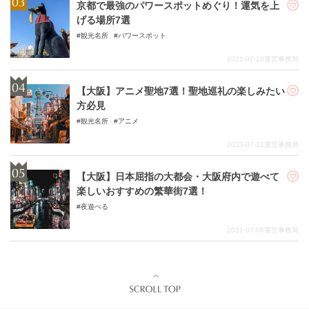
京都で最強のパワースポットめぐり！運気を上
げる場所7選
観光名所
パワースポット
2021-07-20
運営事務局
【大阪】アニメ聖地7選！聖地巡礼の楽しみたい
方必見
観光名所
アニメ
2023-07-31
運営事務局
【大阪】日本屈指の大都会・大阪府内で遊べて
楽しいおすすめの繁華街7選！
夜遊べる
2021-07-06
運営事務局