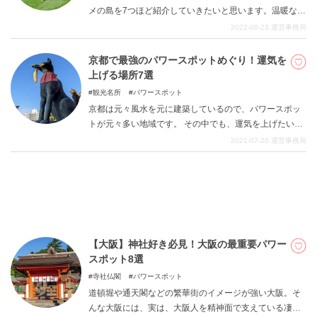
メの島を7つほど紹介していきたいと思います。温暖な海
となっている瀬戸内海は非常に多くの島に恵まれ、豊か
2022-08-23
運営事務局
な自然を堪能させてくれます。観光客の方から地元の方
DEEPLOGとは
まで、幅広くおすすめされる開放的な時間。そんなスポ
京都で最強のパワースポットめぐり！運気を
ットを堪能し、素敵なひと時を過ごしていただければと
プライバシーポリシー
上げる場所7選
思います。
観光名所
パワースポット
お問い合わせ
京都は元々風水を元に建築しているので、パワースポッ
運営会社
トが元々多い地域です。 その中でも、運気を上げたい、
トラベルライター募集
美しくなりたい、良縁を結びたい、お金持ちになりたい
2021-07-20
運営事務局
という様々な欲望を満たしてくれる京都のパワースポッ
トを集めてみました。 どの場所も神聖な空気が張りつめ
ており、いかにもパワーを貰えそうな場所ばかりなので
一ヶ所だけでも、全て巡ってもOKです。楽しみながら回
ってみてくださいね。
【大阪】神社好き必見！大阪の最重要パワー
スポット8選
寺社仏閣
パワースポット
道頓堀や通天閣などの繁華街のイメージが強い大阪。そ
んな大阪には、実は、大阪人を精神面で支えている凄い