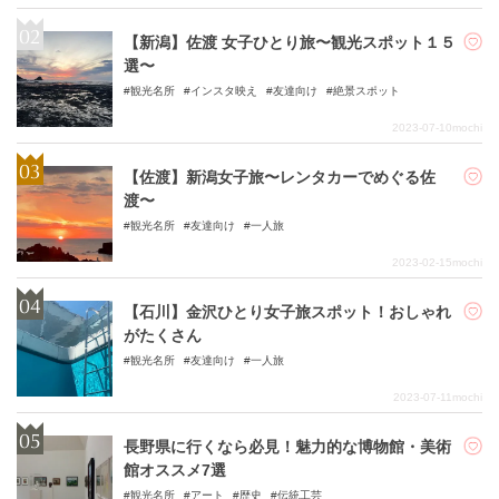
【新潟】佐渡 女子ひとり旅〜観光スポット１５
選〜
観光名所
インスタ映え
友達向け
絶景スポット
2023-07-10
mochi
【佐渡】新潟女子旅〜レンタカーでめぐる佐
渡〜
観光名所
友達向け
一人旅
2023-02-15
mochi
【石川】金沢ひとり女子旅スポット！おしゃれ
がたくさん
観光名所
友達向け
一人旅
2023-07-11
mochi
長野県に行くなら必見！魅力的な博物館・美術
館オススメ7選
観光名所
アート
歴史
伝統工芸