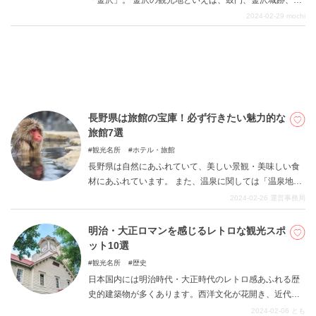
「金沢」。 金沢の観光地といえば、鼓門、金沢城跡、兼
六園、21世紀美術館などを思い浮かべる方が多いのでは
2024-02-29
mochi
ないでしょうか。 もちろん、それらの施設はどれも素敵
でおすすめですが、そのほかにも金沢には素敵な観光ス
ポットがたくさんあります！ 今回の記事ではそんな、“ち
ょっと通”な、王道としては紹介されないような金沢観光
スポットを３つご紹介します。 ぜひ、本記事を参考に金
沢観光をして、いつもとは違う金沢の顔を楽しんでみて
長野県は旅館の宝庫！必ず行きたい魅力的な
ください！
旅館7選
観光名所
ホテル・旅館
長野県は自然にあふれていて、美しい景観・美味しい食
材にあふれています。 また、温泉に関しては「温泉地
数・温泉宿泊施設数全国第2位」と様々な面で全国の上位
2024-02-26
運営事務局
に入っている長野県。※1 旅館がありすぎて、どこを選
べばいいかわからない、自然・食・温泉・歴史等どの条
明治・大正ロマンを感じるレトロな観光スポ
件もすべて満たしている旅館はどこ？と、旅の計画で悩
ット10選
まれている方は必見！ ここではそのような条件をクリア
観光名所
歴史
している魅力的な旅館を厳選して7選ご紹介します。 ぜ
日本国内には明治時代・大正時代のレトロ感あふれる歴
ひ参考にしてみてください。 ※1『一般社団法人日本温
史的建築物が多くあります。西洋文化が花開き、近代化
泉協会』より
が進んだ時代の建築物は現代の建物とは違う雰囲気が漂
2024-02-06
とも