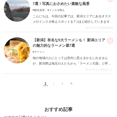
ているこの3つの寺社についてわかりやすくまとめて、御
7選！写真におさめたい素敵な風景
朱印や宿坊やお祭りにも迫ってみました。御朱印集めを
観光名所
インスタ映え
している女子のためにも、長野の3つの寺社の御朱印を紹
こんにちは。今回の記事では、新潟エリアにあるオスス
介していきます。 意外な魅力があふれる3つのパワース
メのインスタ映えスポットを7つほど紹介していきます。
ポットを巡りながら、おしゃれで趣のある写真も撮れる
新潟エリアと言えば、お米の生育が豊かな土地というこ
2023-05-18
運営事務局
スポットです。
とは周知の事実ですが、その雰囲気も相まって和風の落
ち着いた雰囲気が広がっています。都会のキラキラ感で
【新潟】有名な5大ラーメンも！ 新潟エリア
はなかなか堪能できない、大人向けの空気感がクセにな
の魅力的なラーメン屋7選
ります。その独特の空気感を写真におさめ、オシャレで
ラーメン
楽しい思い出をおつくりください。
他の地域の人にとっては意外に思えるかもしれません
が、新潟県は地元の人たちから「ラーメン大国」と呼ば
れるほどラーメンが発展している地域です。特筆すべき
2023-05-12
香田あつし
は新潟5大ラーメンと呼ばれる主要な5つのカテゴリー
で、「長岡生姜醤油」「燕背脂」「新潟濃厚味噌」「新
1
2
潟あっさり醤油」「三条カレー」という内容。とはいえ
これらのどれにも属さない人気店が存在するのも面白い
ところです。それでは、今回ピックアップした7軒の人気
ラーメン店をぜひご覧ください。
おすすめ記事