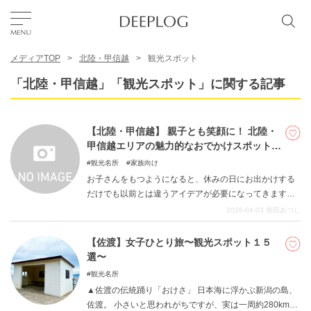
メディアTOP
北陸・甲信越
観光スポット
お気に入り
「北陸・甲信越」「観光スポット」に関する記事
TOP
【北陸・甲信越】 親子とも笑顔に！ 北陸・
甲信越エリアの魅力的なおでかけスポット6
エリア
選
観光名所
家族向け
お子さんをもつようになると、休みの日にお出かけする
だけでも以前とは違うアイデアが必要になってきます。
カテゴリー
親子で楽しめる場所をうまく選べないと、「親だけが楽
2026-04-03
香田あつし
しくて子供は何だかつまらなさそう」なんてことになり
かねません。かといって親も楽しめるところでないと、
【佐渡】女子ひとり旅〜観光スポット１５
日本語
せっかくの貴重な休日が疲労感とともに終わってしまい
選〜
ます。そのようなことにならないよう、今回は親子で楽
USD
観光名所
しめるお出かけスポットを6つ選んでみました。
▲佐渡の伝統踊り「おけさ」 日本海に浮かぶ新潟の島、
佐渡。 小さいと思われがちですが、実は一周約280km。