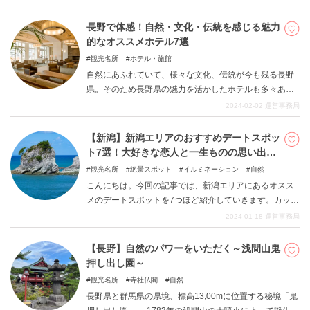
います。人の手によって守られてきたレトロ感満載の建
物で明治・大正ロマンを感じませんか。
長野で体感！自然・文化・伝統を感じる魅力
的なオススメホテル7選
観光名所
ホテル・旅館
自然にあふれていて、様々な文化、伝統が今も残る長野
県。そのため長野県の魅力を活かしたホテルも多々ある
ので旅の計画を立てる際、宿泊場所に迷う方も多くいる
2024-02-02
運営事務局
と思います。この記事では、長野の魅力を堪能できるオ
ススメホテルを厳選して7つご紹介します！旅の計画にぜ
【新潟】新潟エリアのおすすめデートスポッ
ひ参考にしてみてください。
ト7選！大好きな恋人と一生ものの思い出
を！
観光名所
絶景スポット
イルミネーション
自然
こんにちは。今回の記事では、新潟エリアにあるオスス
メのデートスポットを7つほど紹介していきます。カップ
ル二人で素敵な思い出を作ることのできる場所を多数紹
2024-01-18
運営事務局
介していきたいと思います。自然や景観が華やかなとこ
ろから、体験型の施設まで非常に幅広いジャンルの場所
【長野】自然のパワーをいただく～浅間山鬼
を掲載しますので、参考にして、一生ものの楽しい思い
押し出し園～
出をおつくりください。
観光名所
寺社仏閣
自然
長野県と群馬県の県境、標高13,00mに位置する秘境「鬼