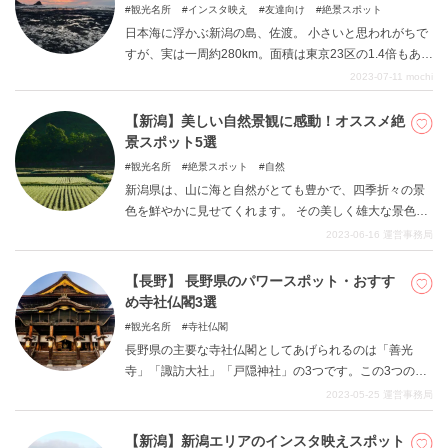
群なので、初めてのひとり旅にとってもおすすめな場所
観光名所
インスタ映え
友達向け
絶景スポット
です。 SNS映えするスポットもたくさんあるので、カメ
日本海に浮かぶ新潟の島、佐渡。 小さいと思われがちで
ラが手放せません！ぜひ初めてのひとり旅の行き先とし
すが、実は一周約280km。面積は東京23区の1.4倍もある
て金沢を選んでみてはいかがでしょうか。
んです。 本州最大の広い島に、約5万人の人々が暮らし
2023-07-11
mochi
ている佐渡島は、東京から高速船を乗り継げば、最短わ
ずか約3時間30分で行くことができます。 新潟沖に浮か
【新潟】美しい自然景観に感動！オススメ絶
ぶ島なのに、まわりを流れる対馬暖流のおかげで冬は暖
景スポット5選
かく雪がかなり少ない！ 恵まれた四季のなかで、日本
観光名所
絶景スポット
自然
の原風景を楽しめます！ 本記事ではそんな自然豊かな佐
新潟県は、山に海と自然がとても豊かで、四季折々の景
渡島でのおすすめ観光スポットをご紹介。 これから佐渡
色を鮮やかに見せてくれます。 その美しく雄大な景色は
へ旅行行く方や、いつか行きたいと考えている方などに
とても感動的で、心を解放してくれます。本記事では、
2023-06-16
運営事務局
おすすめの記事です。 本記事を参考に佐渡へ旅行してみ
そんな新潟県のオススメ絶景スポットをご紹介いたしま
てはいかがでしょうか。
す。
【長野】 長野県のパワースポット・おすす
め寺社仏閣3選
観光名所
寺社仏閣
長野県の主要な寺社仏閣としてあげられるのは「善光
寺」「諏訪大社」「戸隠神社」の3つです。この3つの寺
社はご利益が感じられる荘厳なムードがしっかりありな
2023-05-25
運営事務局
がら、参拝客に楽しんでもらおうという工夫も凝らされ
ています。本記事では、長野県のパワースポットとされ
【新潟】新潟エリアのインスタ映えスポット