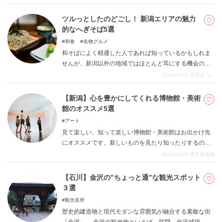
う方は多いのではないでしょうか。 ぜひ金沢観光のつい
でなどでも、ちょっと福井まで足を運んで、歴史を感じ
ツルっとしたのどごし！ 新潟エリアの魅力
る旅を楽しんでみてはいかがでしょうか。
的なへぎそば5選
和食
名物グルメ
和そばによく精通した人であれば知っているかもしれま
せんが、新潟以外の地域ではほとんど耳にする機会のな
い「へぎそば」。新潟県内で生まれ発展してきたそばの1
2024-04-17
香田あつし
つで、同地域では一般的に食されているご当地グルメで
す。「へぎ」というのはへぎそばのアイデンティティと
【新潟】心を豊かにしてくれる博物館・美術
なる器のこと。「剝ぐ（はぐ）」という動詞がなまった
館のオススメ5選
ことでできた名前とされていて、その名の通り木をはい
アート
だ板が使われています。いわば「ざるそば」で言うとこ
見て楽しい、知って楽しい博物館・美術館はお出かけ先
ろの「ざる」が「へぎ」に置き換わったようなもので
にオススメです。新しいものを見たり知ったりするのは
す。さらに特徴があり、それはつなぎとしてフノリを使
とても楽しく、心が豊かになります。また、新たな発見
2024-04-05
運営事務局
用した滑らかなそばを美しい織物のように並べるという
は自身の成長にも繋がると思います。 本記事では、新潟
もの。味も見た目も独特の個性を放つご当地そばなので
県にある魅力たっぷりのオススメ博物館・美術館をご紹
【石川】金沢の”ちょっと通”な観光スポット
す。今回は、本場新潟県内でへぎそばを提供している人
介いたします。
３選
気店を5軒ピックアップしました。どうぞご覧ください。
観光名所
歴史的建造物と現代モダンな雰囲気が融合する素敵な街