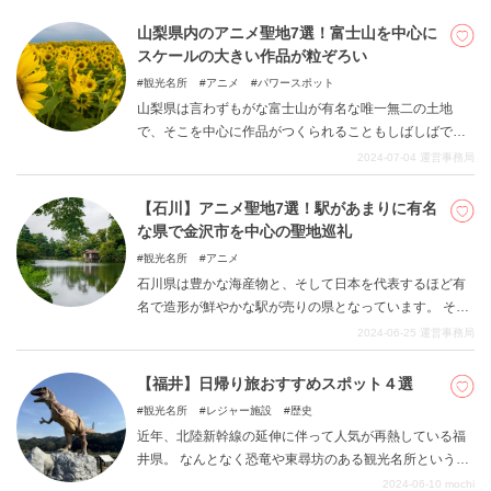
どを軸にした映画なども多数撮られています。 思わず息
を飲んでしまう雄大な自然を是非堪能していただきたい
山梨県内のアニメ聖地7選！富士山を中心に
です。
スケールの大きい作品が粒ぞろい
観光名所
アニメ
パワースポット
山梨県は言わずもがな富士山が有名な唯一無二の土地
で、そこを中心に作品がつくられることもしばしばで
す。 作中でも細かく触れますが、山梨県の自然を軸に企
2024-07-04
運営事務局
画が立案・人気を博したエンタメ作品も数多くあり、是
非訪れていただきたいです。 関東圏からのアクセスも比
【石川】アニメ聖地7選！駅があまりに有名
較的簡単なことから、是非チェックしてみてください。
な県で金沢市を中心の聖地巡礼
観光名所
アニメ
石川県は豊かな海産物と、そして日本を代表するほど有
名で造形が鮮やかな駅が売りの県となっています。 そ
の、これぞ日本という地域柄や観光スポットの配置か
2024-06-25
運営事務局
ら、外国人からの支持も厚く様々な人種で賑わっている
のが石川県となっているのです。 そのような地域であり
【福井】日帰り旅おすすめスポット４選
ながらアニメの聖地巡礼化も著しく、ファンの方の巡礼
観光名所
レジャー施設
歴史
にはうてつけとなっています。 是非足を運んでみてくだ
近年、北陸新幹線の延伸に伴って人気が再熱している福
さい。
井県。 なんとなく恐竜や東尋坊のある観光名所というこ
とは知っているけれど、実際には行ったことがないとい
2024-06-10
mochi