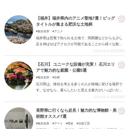
メートル高くなるごとに0.6度ずつ気温が下がるという調
査結果があるそうです。 軽井沢の標高は、約1000メート
ル。そして東京の標高は約40メートル。こんなにも標高
【福井】福井県内のアニメ聖地7選！ビッグ
差のあるのが衝撃的ですね。灼熱の都内から逃げ出し
タイトルが集まる肥沃な土地柄
て、軽井沢で優雅なひと時を過ごしてみてはいかがでし
ょうか。 本記事では、そんな軽井沢エリアの魅力あふれ
観光名所
アニメ
る観光スポットをご紹介します。 15年近く毎年訪れてい
福井県は恐竜で知られる土地で、関西圏などからも少し
る筆者が「初めての軽井沢で必ず訪れてほしい」スポッ
足を伸ばせばアクセスが可能であることから様々な観光
トを厳選しました！ ぜひ本記事を参考に軽井沢観光の計
客の方で賑わっている土地柄となっています。 色んな見
2023-10-13
運営事務局
画を立ててみてください。
どころがある土地ではありますが、アニメの聖地として
も栄えています。誰もが知るビッグタイトルのノミネー
【石川】 ユニークな設備が充実！ 石川エリ
トもあります。 是非チェックしてみてみてください。
アで魅力的な庭園・公園5選
観光名所
自然
石川県は、移住を考える多くの人が候補に挙げる場所で
す。なぜなら、暮らしたいと思える魅力がいっぱいだか
らです。もともと日本海側地域のバラエティに富む食文
2023-09-22
運営事務局
化があるなど特徴があり、さらに近年新幹線が開業し首
都圏との行き来がしやすくなったことも挙げられます。
長野県に行くなら必見！魅力的な博物館・美
そんな石川エリアには、たまに行ってみたくなるような
術館オススメ7選
庭園や公園もたくさん整備されています。今回は特にお
観光名所
アート
歴史
伝統工芸
すすめのものを5カ所ご紹介します。