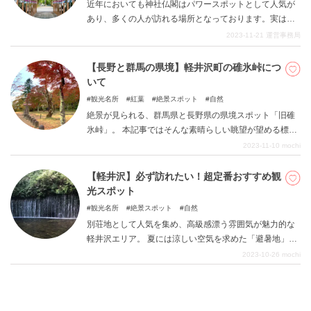
近年においても神社仏閣はパワースポットとして人気が
られていない観光地だからこそ、少しニッチで満足感あ
あり、多くの人が訪れる場所となっております。実は、
ふれるリフレッシュ旅を是非お楽しみください。
新潟県は神社の数が4755社と国内で最も神社が多い県と
2023-11-21
運営事務局
されています。（2位の兵庫県は3836社） 明治時代、政
府は増えすぎた神社を減らすために制作をうちました
【長野と群馬の県境】軽井沢町の碓氷峠につ
が、新潟県はそれに消極的でした。また、当時の新潟県
いて
は意外にも人口が全国トップで、多くの人達の心の拠り
観光名所
紅葉
絶景スポット
自然
所が必要だったというわけです。 本記事では、そんな新
絶景が見られる、群馬県と長野県の県境スポット「旧碓
潟県のたくさんある神社仏閣の中から特に人気のスポッ
氷峠」。 本記事ではそんな素晴らしい眺望が望める標高
トをご紹介いたします。
1200ｍの展望公園とその周辺の観光地をご紹介します。
2023-11-10
mochi
避暑地の軽井沢かつ標高1200ｍのため、夏でも爽快感を
味わえる場所です。 気分転換をしたいときや、紅葉を楽
【軽井沢】必ず訪れたい！超定番おすすめ観
しみたいときにとてもおすすめです！ 旧軽井沢から見晴
光スポット
台まで走る「赤バス」もあるので、景観を楽しみながら
観光名所
絶景スポット
自然
秋の自然をたのしみませんか。
別荘地として人気を集め、高級感漂う雰囲気が魅力的な
軽井沢エリア。 夏には涼しい空気を求めた「避暑地」と
しても注目されています。 そもそも、なぜ軽井沢が避暑
2023-10-26
mochi
地として選ばれているの？と疑問に思った人もいるので
はないでしょうか。 軽井沢が涼しい理由、実は、標高が
高いことが影響しているといわれています。 標高が100