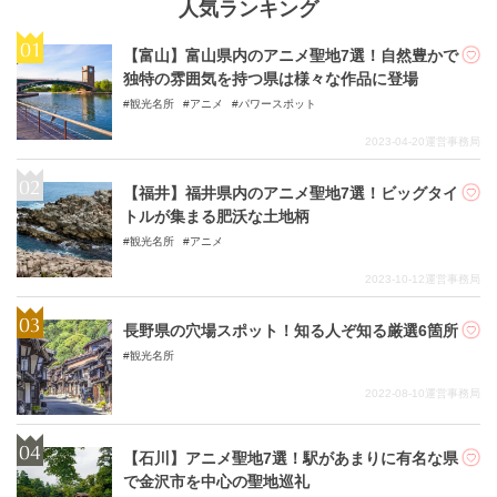
人気ランキング
【富山】富山県内のアニメ聖地7選！自然豊かで
独特の雰囲気を持つ県は様々な作品に登場
観光名所
アニメ
パワースポット
2023-04-20
運営事務局
【福井】福井県内のアニメ聖地7選！ビッグタイ
トルが集まる肥沃な土地柄
観光名所
アニメ
2023-10-12
運営事務局
長野県の穴場スポット！知る人ぞ知る厳選6箇所
観光名所
2022-08-10
運営事務局
【石川】アニメ聖地7選！駅があまりに有名な県
で金沢市を中心の聖地巡礼