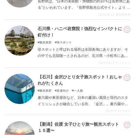
長野県は、“日本の美術館・博物館の約10％は長野県にあ
る”といわれています。『長野県観光公式サイト』より 長
野にゆかりのある芸術家や歴史上の人物は多々いるの
2023-09-14
運営事務局
で、魅力的な美術館・博物館が多いこともうなずけま
す。しかし、多々ある美術館・博物館の中から旅の計画
石川県・ハニベ岩窟院！強烈なインパクトに
に加えるならどこが良いのか迷う方も多いかと思いま
釘付け！
す。 この記事では、迷っている方にオススメする魅力的
観光名所
珍スポット
な美術館・博物館を厳選してご紹介します。
珍スポットと呼ばれる場所は全国各地にありますが、そ
の中でも北陸随一とされるのが、石川県・小松市にある
ハニベ岩窟院（がんくついん）です。当記事では仏の世
2023-08-17
ナベチャン
界と地獄が同時に見られると話題のカオス施設、ハニベ
岩窟院についてご紹介します。
【石川】金沢ひとり女子旅スポット！おしゃ
れがたくさん
観光名所
友達向け
一人旅
兼六園や東茶屋街など、日本の趣深い風情と現代のスタ
イリッシュさが融合している街、「金沢」。兼六園や東
茶屋街など、日本人だけでなく外国からの観光客からも
2023-07-12
mochi
絶大な人気を集める有名観光地がたくさんあります。 本
記事では、金沢の人気観光地をたくさんご紹介します。
【新潟】佐渡 女子ひとり旅〜観光スポット
金沢は交通アクセスもよく、新幹線からのアクセスも抜
１５選〜