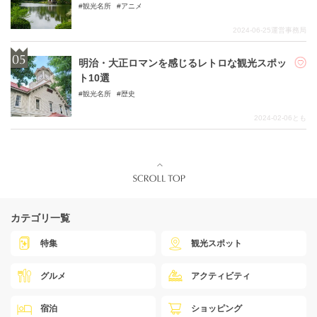
観光名所
アニメ
2024-06-25
運営事務局
明治・大正ロマンを感じるレトロな観光スポッ
ト10選
観光名所
歴史
2024-02-06
とも
カテゴリ一覧
特集
観光スポット
グルメ
アクティビティ
宿泊
ショッピング