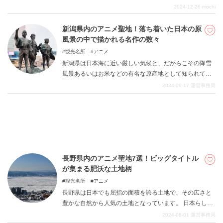
面積は東京23区の1.4倍もあるんです。 本州最大の広い
2024-12-26
mochi
島に、約5万人の人々が暮らしている佐渡島は、東京から
高速船を乗り継げば、最短わずか約3時間30分で行くこ
新潟県内のアニメ聖地！落ち着いた日本の原
DEEPLOGとは
とができます。 新潟沖に浮かぶ島なのに、まわりを流れ
風景の中で描かれる名作の数々
る対馬暖流のおかげで冬は暖かく雪がかなり少ない！
プライバシーポリシー
観光名所
アニメ
恵まれた四季のなかで、日本の原風景を楽しめます！ 本
新潟県は日本海に近い厳しい気候と、だからこその降雪
お問い合わせ
記事ではそんな自然豊かな佐渡島でのおすすめ観光スポ
風景あるいはお米などの有名な原産地として知られてい
ットをご紹介。 これから佐渡へ旅行行く方や、いつか行
運営会社
ます。 その、これぞ日本というわかりやすい魅力は多く
2024-09-17
運営事務局
きたいと考えている方などにおすすめの記事です。 本記
のクリエイターの琴線に触れ、意外に様々なアニメ作品
トラベルライター募集
事を参考に佐渡へ旅行してみてはいかがでしょうか。
で表現されることが多いのです。 有名作品も多数登場し
ます。 今回の記事を参考に、楽しいアニメ聖地巡礼をお
楽しみください。
長野県内のアニメ聖地7選！ビッグタイトル
が集まる肥沃な土地柄
観光名所
アニメ
長野県は日本でも屈指の面積を誇る土地で、その広さと
豊かな自然から人気の土地となっています。 日本らしい
美しい光景は「これぞ」と思わせる力があり、風景美な
2024-08-01
運営事務局