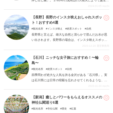
押し出し園」。 1783年の浅間山の大噴火によって誕生し
た上信越高原国立公園にあるこの押し出し園は、溶岩の
2024-01-05
mochi
すぐ横を歩くことができる国内でも珍しい施設。 標高も
高いので、夏でも比較的涼しく散策することができま
【長野】長野のインスタ映えおしゃれスポッ
す。 手つかずの自然のパワーを感じながらの大散歩をお
ト！おすすめ4選
楽しみください！
観光名所
インスタ映え
絶景スポット
自然
長野県と言えば、雄大な自然と清らかで澄んだお水が思
い出されます。長野県の場合は、インスタ映えスポット
と言っても、人工物だけでなく、全てが美しい自然と調
2023-12-20
運営事務局
和しているのが大きな特徴です。避暑地として人気のあ
る軽井沢にはオシャレで可愛いお店が並んでいますが、
【石川】ニッチな女子旅におすすめ！〜輪
同時に木々の美しさや川の流れる空間もしっかり楽しめ
島〜
ます。さらに、絶景の雲海や、北アルプスを借景にした
観光名所
絶景スポット
自然
松本城など、人工物と自然が上手にミックスされたイン
四季問わず絶大な人気を誇る金沢がある「石川県」。実
スタ映えスポットを厳選して4つご紹介します。 おしゃ
は石川県には日常の喧騒を忘れさせてくれるような、大
れでフォトジェニックな建造物とともに、長野の恵まれ
自然を感じられる場所があることをご存知でしょうか。
2023-11-24
mochi
た大自然も一緒に楽しめるスポットばかりです。
能登半島の先には、自然が織りなす絶景を見ることので
きるスポットや、自然と田舎の優しさを感じられるスポ
【新潟】癒しとパワーをもらえるオススメの
ットがたくさんあります。この記事では、輪島朝市や輪
神社仏閣巡り6選
島塗はもちろん、車で少し行くと着く和倉にも焦点を当
観光名所
寺社仏閣
歴史
紅葉
てて、ドライブ旅のおすすめをご紹介します。 あまり知