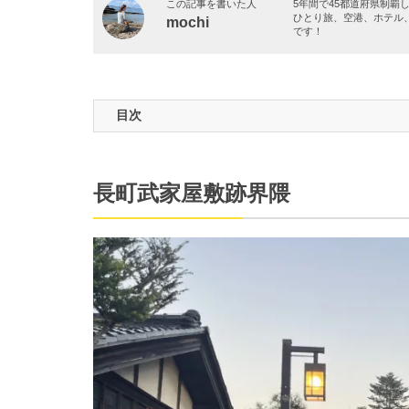
この記事を書いた人
5年間で45都道府県制覇
ひとり旅、空港、ホテル
mochi
です！
目次
長町武家屋敷跡界隈