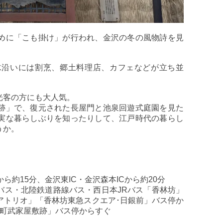
めに「こも掛け」が行われ、金沢の冬の風物詩を見
水沿いには割烹、郷土料理店、カフェなどが立ち並
光客の方にも大人気。
跡」で、復元された長屋門と池泉回遊式庭園を見た
実な暮らしぶりを知ったりして、江戸時代の暮らし
うか。
ら約15分、金沢東IC・金沢森本ICから約20分
バス・北陸鉄道路線バス・西日本JRバス「香林坊」
アトリオ」「香林坊東急スクエア･日銀前」バス停か
長町武家屋敷跡」バス停からすぐ