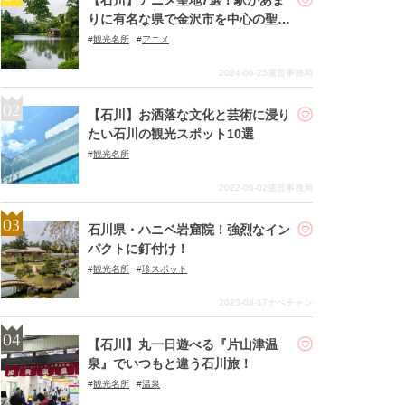
りに有名な県で金沢市を中心の聖地
巡礼
観光名所
アニメ
2024-06-25
運営事務局
【石川】お洒落な文化と芸術に浸り
たい石川の観光スポット10選
観光名所
2022-06-02
運営事務局
石川県・ハニベ岩窟院！強烈なイン
パクトに釘付け！
観光名所
珍スポット
2023-08-17
ナベチャン
【石川】丸一日遊べる『片山津温
泉』でいつもと違う石川旅！
観光名所
温泉