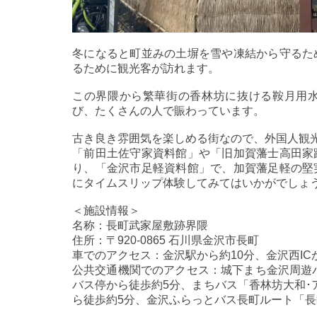
冬になると町並みの土塀を雪や凍結から守るた
るために観光客が訪れます。
この界隈から繁華街の香林坊に抜ける鞍月用
び、たくさんの人で賑わっています。
古き良き雰囲気を楽しめる街なので、外国人観
「前田土佐守家資料館」や「旧加賀藩士高田家
り、「金沢市足軽資料館」で、加賀藩足軽の堅
にタイムスリップ体験してみてはいかがでしょ
＜施設情報＞
名称：長町武家屋敷跡界隈
住所：〒920-0865 石川県金沢市長町
車でのアクセス：金沢駅から約10分、金沢西ICか
公共交通機関でのアクセス：城下まち金沢周遊
バス停から徒歩約5分、まちバス「香林坊大和･
ら徒歩約5分、金沢ふらっとバス長町ルート「