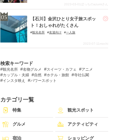
2023-03-01
ぼっちのazumiさん
【石川】金沢ひとり女子旅スポッ
ト！おしゃれがたくさん
観光名所
友達向け
一人旅
2023-07-11
mochi
検索キーワード
観光名所
名物グルメ
スイーツ・カフェ
アニメ
カップル・夫婦
自然
ホテル・旅館
寺社仏閣
インスタ映え
パワースポット
カテゴリ一覧
特集
観光スポット
グルメ
アクティビティ
宿泊
ショッピング