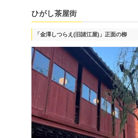
ひがし茶屋街
「金澤しつらえ(旧諸江屋)」正面の柳