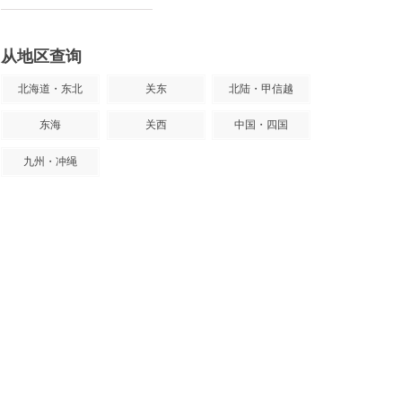
从地区查询
北海道・东北
关东
北陆・甲信越
东海
关西
中国・四国
九州・冲绳