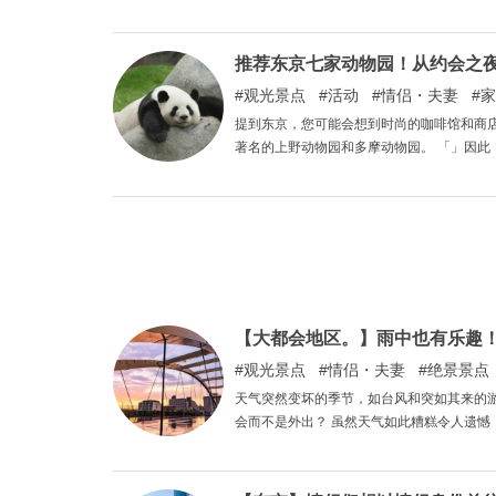
小旅行的目的地。 在一些人的印象中，枥木是关东北部的一个地区，虽然有日光等著名旅游景点，但作为观光和游
玩之地的形象并不突出。 由于它位于关东地
此，我们收集了宇都宫的观光景点，供您从
推荐东京七家动物园！从约会之
观光景点
活动
情侣・夫妻
家
提到东京，您可能会想到时尚的咖啡馆和商店，但您知道动
著名的上野动物园和多摩动物园。 「」因此，本文向您推荐东京的七家动物园，从约会之夜到家庭出游，它们都能
满足您的需求。 如果您想远离城
【大都会地区。】雨中也有乐趣
观光景点
情侣・夫妻
绝景景点
天气突然变坏的季节，如台风和突如其来的
会而不是外出？ 虽然天气如此糟糕令人遗憾
影响的约会地点，供情侣们欣赏。 这篇文
天气影响，这篇文章也是不错的选择！ 来看