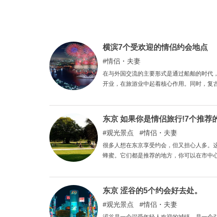
横滨7个受欢迎的情侣约会地点
情侣・夫妻
在与外国交流的主要形式是通过船舶的时代
开业，在旅游业中起着核心作用。同时，复
受欢迎。这一次，我们整理了一份横滨七大
东京 如果你是情侣旅行!7个推
观光景点
情侣・夫妻
很多人想在东京享受约会，但又担心人多。
蜂蜜。它们都是推荐的地方，你可以在市中
参考。
东京 涩谷的5个约会好去处。
观光景点
情侣・夫妻