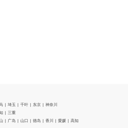
马
埼玉
千叶
东京
神奈川
知
三重
山
广岛
山口
德岛
香川
愛媛
高知