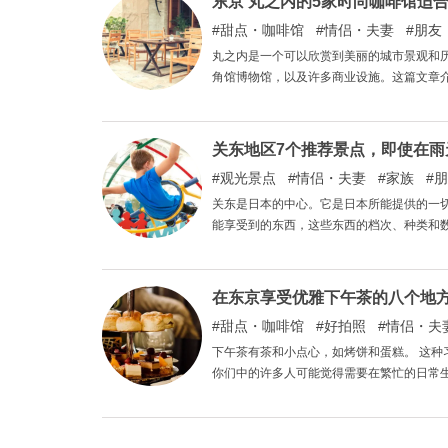
东京 丸之内的5家时尚咖啡馆适
甜点・咖啡馆
情侣・夫妻
朋友
丸之内是一个可以欣赏到美丽的城市景观和
角馆博物馆，以及许多商业设施。这篇文章
关东地区7个推荐景点，即使在雨
观光景点
情侣・夫妻
家族
朋
关东是日本的中心。它是日本所能提供的一
能享受到的东西，这些东西的档次、种类和
你可能不得不放弃你想去的地方，改变你的
我们介绍一些这样的景点，即使在雨天，你
在东京享受优雅下午茶的八个地
甜点・咖啡馆
好拍照
情侣・夫
下午茶有茶和小点心，如烤饼和蛋糕。 这
你们中的许多人可能觉得需要在繁忙的日常
你可以享受优雅的下午茶。 在东京，到处都
阅本页面末尾，了解你一定想去的所有好地