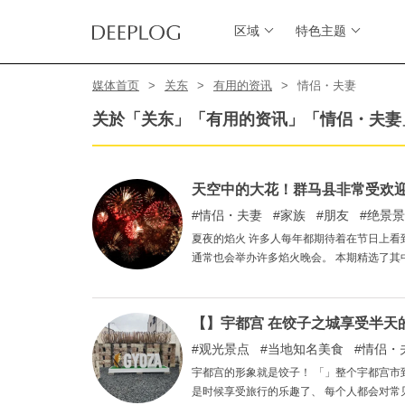
区域
特色主题
媒体首页
关东
有用的资讯
情侣・夫妻
关於「关东」「有用的资讯」「情侣・夫妻
天空中的大花！群马县非常受欢
情侣・夫妻
家族
朋友
绝景景
夏夜的焰火 许多人每年都期待着在节日上看
通常也会举办许多焰火晚会。 本期精选了其
【】宇都宫 在饺子之城享受半天
观光景点
当地知名美食
情侣・
宇都宫的形象就是饺子！ 「」整个宇都宫市到处都是饺
是时候享受旅行的乐趣了、 每个人都会对常