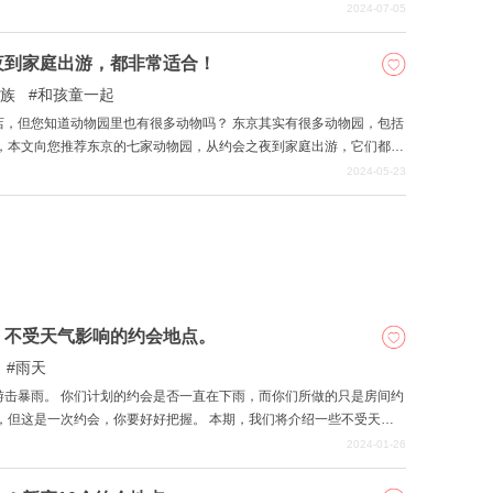
2024-07-05
区，从东京和神奈川前往这里也非常方便，是一日游的理想之地！ 因
首都圈出发进行半日游。 希望您能以本文为指南，享受宇都宫之旅！
夜到家庭出游，都非常适合！
族
和孩童一起
物园里也有很多动物吗？ 东京其实有很多动物园，包括
市的空气，花点时间放松一下，不妨去看看充满大自然气息的动物园。
2024-05-23
！不受天气影响的约会地点。
雨天
游击暴雨。 你们计划的约会是否一直在下雨，而你们所做的只是房间约
，但这是一次约会，你要好好把握。 本期，我们将介绍一些不受天气
章是摆脱雨天约会困境的好方法，或者如果您想在大日子里约会，不想受
2024-01-26
看