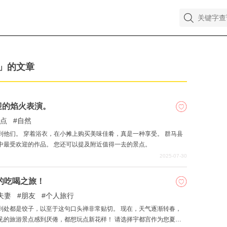
」的文章
迎的焰火表演。
点
自然
到他们。 穿着浴衣，在小摊上购买美味佳肴，真是一种享受。 群马县
中最受欢迎的作品。 您还可以提及附近值得一去的景点。
2025-07-30
的吃喝之旅！
夫妻
朋友
个人旅行
子，以至于这句口头禅非常贴切。 现在，天气逐渐转春，
见的旅游景点感到厌倦，都想玩点新花样！ 请选择宇都宫作为您夏前