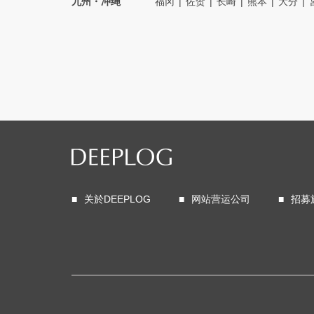
九州・冲绳
福冈
佐贺
长崎
熊本
大分
关於DEEPLOG
网站营运公司
招募