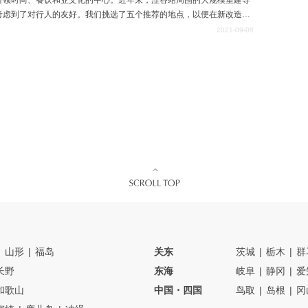
引领时尚、餐饮和亚文化的中心。近年来，涩谷站周围的大规模重建导
考虑到了对行人的友好。我们挑选了五个推荐的地点，以便在新改造的
到最好的去处，所以如果你想享受情侣约会或到该地区观光，请看看它
2021-09-08
山形
福岛
关东
茨城
栃木
群
长野
东海
岐阜
静冈
爱
和歌山
中国・四国
鸟取
岛根
冈