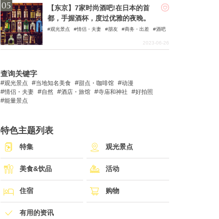
【东京】7家时尚酒吧!在日本的首
都，手握酒杯，度过优雅的夜晚。
观光景点
情侣・夫妻
朋友
商务・出差
酒吧
2023-06-26
查询关键字
观光景点
当地知名美食
甜点・咖啡馆
动漫
情侣・夫妻
自然
酒店・旅馆
寺庙和神社
好拍照
能量景点
特色主题列表
特集
观光景点
美食&饮品
活动
住宿
购物
有用的资讯