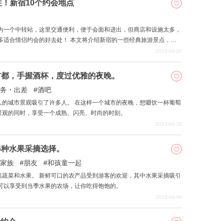
！新宿10个约会地点
作为一个中转站，这里交通便利，便于会面和进出，但商店和设施太多，
多适合情侣约会的好去处！ 本文将介绍新宿的一些经典旅游景点，让
一定要去看看！
2023-09-20
首都，手握酒杯，度过优雅的夜晚。
务・出差
酒吧
人的城市景观吸引了许多人。 在这样一个城市的夜晚，想啜饮一杯葡萄
景观的同时，享受一个成熟、闪亮、时尚的时刻。
2023-06-26
6种水果采摘选择。
家族
朋友
和孩童一起
括蔬菜和水果。 新鲜可口的农产品受到游客的欢迎，其中水果采摘吸引
可以享受到当季水果的农场，让你吃得饱饱的。
2023-04-04