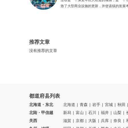
涩谷是一个深受年轻人欢迎的城镇，是一个
致了大型商业设施的更新，并使该镇的发展
涩谷进行约会。我们介绍了从最热门的景点
们。
推荐文章
没有推荐的文章
都道府县列表
北海道・东北
北海道
青森
岩手
宮城
秋田
北陆・甲信越
新舄
富山
石川
福井
山梨
关西
滋賀
京都
大阪
兵库
奈良