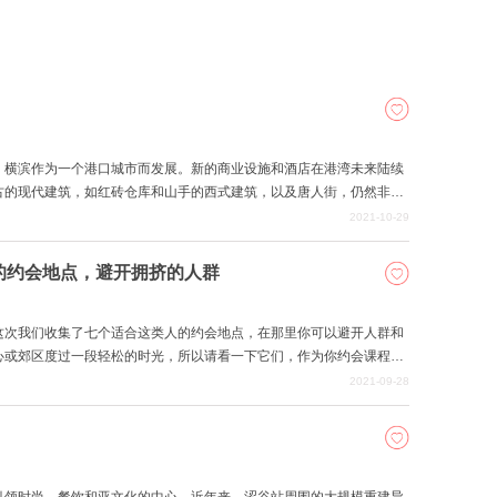
，横滨作为一个港口城市而发展。新的商业设施和酒店在港湾未来陆续
古的现代建筑，如红砖仓库和山手的西式建筑，以及唐人街，仍然非常
热门约会地点的清单，供情侣们在坚守高街的同时享受。
2021-10-29
荐的约会地点，避开拥挤的人群
这次我们收集了七个适合这类人的约会地点，在那里你可以避开人群和
心或郊区度过一段轻松的时光，所以请看一下它们，作为你约会课程的
2021-09-28