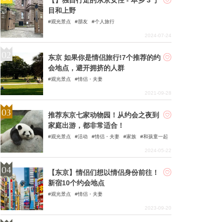
目和上野
观光景点
朋友
个人旅行
2024-07-24
东京 如果你是情侣旅行!7个推荐的约
会地点，避开拥挤的人群
观光景点
情侣・夫妻
2021-09-28
推荐东京七家动物园！从约会之夜到
家庭出游，都非常适合！
观光景点
活动
情侣・夫妻
家族
和孩童一起
2024-05-22
【东京】情侣们想以情侣身份前往！
新宿10个约会地点
观光景点
情侣・夫妻
2023-09-20