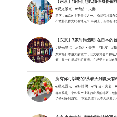
【东京】情侣们想以情侣身份前往
观光景点
情侣・夫妻
新宿，东京的主要景点之一。 您是否将其
不敢将其作为约会地点？ 事实上，新宿有许
您忘却城市的喧嚣，放松身心。 下次约会时
【东京】7家时尚酒吧!在日本的
观光景点
情侣・夫妻
朋友
商
东京是日本最大的城市，以其极其奢华和迷
酒，是一件很成熟的事情。在感受东京城市
所有你可以吃的!从春天到夏天有
观光景点
好拍照
情侣・夫妻
群马县是一个农业产业蓬勃发展的地区，包
了特别多的游客。 本文总结了从春天到夏天