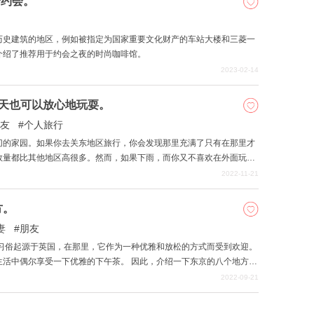
合约会。
历史建筑的地区，例如被指定为国家重要文化财产的车站大楼和三菱一
介绍了推荐用于约会之夜的时尚咖啡馆。
2023-02-14
天也可以放心地玩耍。
友
个人旅行
切的家园。如果你去关东地区旅行，你会发现那里充满了只有在那里才
数量都比其他地区高很多。然而，如果下雨，而你又不喜欢在外面玩，
计划。然而，在关东地区有很多地方你仍然可以玩得很开心。在这里，
2022-11-21
也可以玩得很开心。
方。
妻
朋友
种习俗起源于英国，在那里，它作为一种优雅和放松的方式而受到欢迎。
生活中偶尔享受一下优雅的下午茶。 因此，介绍一下东京的八个地方，
有享受下午茶的好地方，以至于甚至有专门经营下午茶的商店。 请参
2022-09-21
方。