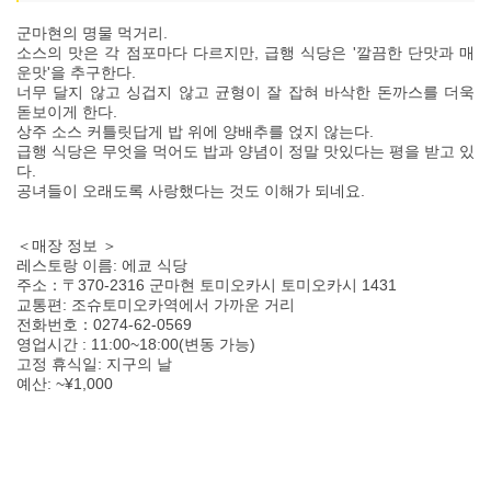
군마현의 명물 먹거리.
소스의 맛은 각 점포마다 다르지만, 급행 식당은 '깔끔한 단맛과 매
운맛'을 추구한다.
너무 달지 않고 싱겁지 않고 균형이 잘 잡혀 바삭한 돈까스를 더욱
돋보이게 한다.
상주 소스 커틀릿답게 밥 위에 양배추를 얹지 않는다.
급행 식당은 무엇을 먹어도 밥과 양념이 정말 맛있다는 평을 받고 있
다.
공녀들이 오래도록 사랑했다는 것도 이해가 되네요.
＜매장 정보 ＞
레스토랑 이름: 에쿄 식당
주소：〒370-2316 군마현 토미오카시 토미오카시 1431
교통편: 조슈토미오카역에서 가까운 거리
전화번호：0274-62-0569
영업시간 : 11:00~18:00(변동 가능)
고정 휴식일: 지구의 날
예산: ~¥1,000