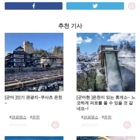
추천 기사
[군마 ]인기 관광지~쿠사츠 온천
[군마현 ]온천이 있는 휴게소~ 느
~
긋하게 피로를 풀 수 있을 것 같
네요~!
관광명소
온천
관광명소
온천
2024-01-09
2023-10-27