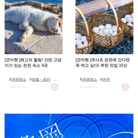
[군마현 ]최고의 힐링! 간판 고양
[군마현 ]쿠사츠 온천에 간다면
이가 있는 온천 숙소 4곳
꼭 먹고 싶다! 추천 맛집 15선
관광명소
호텔・료칸
관광명소
온천
온천
2023-05-31
2023-06-12