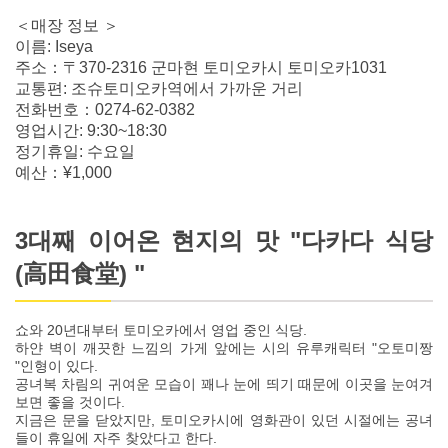
＜매장 정보 ＞
이름: Iseya
주소：〒370-2316 군마현 토미오카시 토미오카1031
교통편: 조슈토미오카역에서 가까운 거리
전화번호：0274-62-0382
영업시간: 9:30~18:30
정기휴일: 수요일
예산：¥1,000
3대째 이어온 현지의 맛 "다카다 식당
(高田食堂) "
쇼와 20년대부터 토미오카에서 영업 중인 식당.
하얀 벽이 깨끗한 느낌의 가게 앞에는 시의 유루캐릭터 "오토미짱
"인형이 있다.
공녀복 차림의 귀여운 모습이 꽤나 눈에 띄기 때문에 이곳을 눈여겨
보면 좋을 것이다.
지금은 문을 닫았지만, 토미오카시에 영화관이 있던 시절에는 공녀
들이 휴일에 자주 찾았다고 한다.