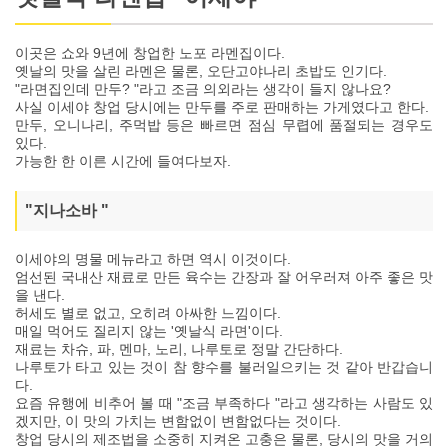
이곳은 쇼와 9년에 창업한 노포 라멘집이다.
옛날의 맛을 살린 라멘은 물론, 오단고야나리 초밥도 인기다.
"라면집인데 만두? "라고 조금 의외라는 생각이 들지 않나요?
사실 이세야 창업 당시에는 만두를 주로 판매하는 가게였다고 한다.
만두, 오니나리, 주먹밥 등은 빠르면 점심 무렵에 품절되는 경우도
있다.
가능한 한 이른 시간에 들여다보자.
"지나소바 "
이세야의 명물 메뉴라고 하면 역시 이것이다.
엄선된 국내산 재료로 만든 육수는 간장과 잘 어우러져 아주 좋은 맛
을 낸다.
허세도 별로 없고, 오히려 아싸한 느낌이다.
매일 먹어도 질리지 않는 '옛날식 라면'이다.
재료는 차슈, 파, 멘마, 노리, 나루토로 정말 간단하다.
나루토가 타고 있는 것이 참 향수를 불러일으키는 것 같아 반갑습니
다.
요즘 유행에 비추어 볼 때 "조금 부족하다 "라고 생각하는 사람도 있
겠지만, 이 맛의 가치는 변함없이 변함없다는 것이다.
창업 당시의 제조법을 소중히 지켜온 고충은 물론, 당시의 맛을 거의