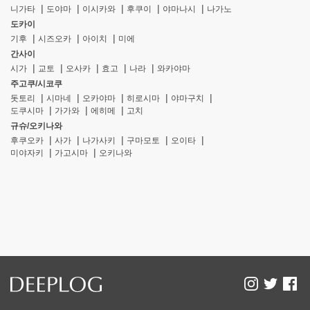
니가타
도야마
이시카와
후쿠이
야마나시
나가노
도카이
기후
시즈오카
아이치
미에
간사이
시가
교토
오사카
효고
나라
와카야마
주고쿠/시코쿠
돗토리
시마네
오카야마
히로시마
야마구치
도쿠시마
가가와
에히메
고치
규슈/오키나와
후쿠오카
사가
나가사키
구마모토
오이타
미야자키
가고시마
오키나와