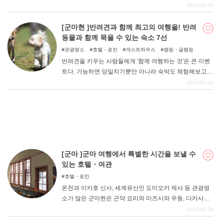
숙소 중에서 '간판 고양이'를 만날 수 있는 곳을 엄선하여 정
2023-05-31
리해 보았다. 맛있는 음식과 멋진 온천, 그리고 고양이의 귀
여움으로 힐링을 즐겨보자.
[군마현 ]반려견과 함께 최고의 여행을! 반려
DEEPLOG란
동물과 함께 묵을 수 있는 숙소 7선
개인 정보보호
관광명소
호텔・료칸
게스트하우스
캠핑・글램핑
반려견을 키우는 사람들에게 '함께 여행하는 것'은 큰 이벤
문의
트다. 가능하면 당일치기뿐만 아니라 숙박도 체험해보고
회사개요
싶은 사람이 많을 것이다. 그래서 이번에는 반려견과 함께
2023-04-24
숙박할 수 있는 군마현의 숙소를 정리해 보았다. 호텔, 료칸
여행작가 모집
등 다양한 스타일을 제안합니다. 자, 그럼 지금부터 살펴보
자.
[군마 ]군마 여행에서 특별한 시간을 보낼 수
있는 호텔・여관
호텔・료칸
온천과 이카호 신사, 세계유산인 도미오카 제사 등 관광명
소가 많은 군마현은 곤약 요리와 미즈사와 우동, 다카사키
파스타 등 맛있는 먹거리도 많은 관광지다. 그런 군마현에
2022-06-24
서 만족도가 높은 추천 호텔과 료칸을 소개합니다.