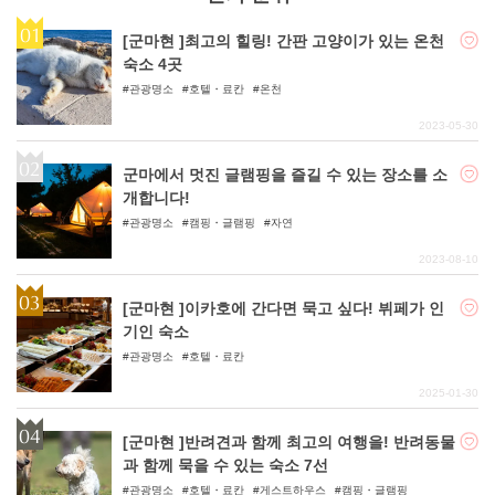
[군마현 ]최고의 힐링! 간판 고양이가 있는 온천
숙소 4곳
관광명소
호텔・료칸
온천
2023-05-30
군마에서 멋진 글램핑을 즐길 수 있는 장소를 소
개합니다!
관광명소
캠핑・글램핑
자연
2023-08-10
[군마현 ]이카호에 간다면 묵고 싶다! 뷔페가 인
기인 숙소
관광명소
호텔・료칸
2025-01-30
[군마현 ]반려견과 함께 최고의 여행을! 반려동물
과 함께 묵을 수 있는 숙소 7선
관광명소
호텔・료칸
게스트하우스
캠핑・글램핑