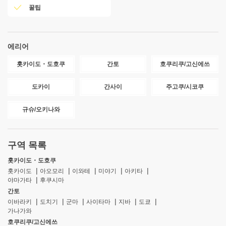
꿀팁
에리어
홋카이도・도호쿠
간토
호쿠리쿠/고신에쓰
도카이
간사이
주고쿠/시코쿠
규슈/오키나와
구역 목록
홋카이도・도호쿠
홋카이도
아오모리
이와테
미야기
아키타
야마가타
후쿠시마
간토
이바라키
도치기
군마
사이타마
지바
도쿄
가나가와
호쿠리쿠/고신에쓰