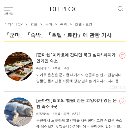
미디어 TOP
간토
군마
숙박
호텔・료칸
좋아요
「군마」「숙박」「호텔・료칸」에 관한 기사
TOP
[군마현 ]이카호에 간다면 묵고 싶다! 뷔페가
인기인 숙소
에리어
관광명소
호텔・료칸
이카호 온천은 군마현 내에서도 손꼽히는 인기 관광지다.
명물인 돌계단을 비롯해 정감 넘치는 가와사끼 다리 등 볼
카테고리
거리가 많다. 이번 기사에서는 그런 이카호 온천의 숙소를
2025-01-30
소개합니다. 맛있는 뷔페가 인기인 호텔과 료칸을 엄선하
여 정리했습니다.
[군마현 ]최고의 힐링! 간판 고양이가 있는 온
한국어
천 숙소 4곳
USD
관광명소
호텔・료칸
온천
온천에서 느긋하게 고양이를 사랑한다. 그런 꿈같은 숙소
에 묵어보지 않겠습니까? 이번에는 군마현에 있는 수많은