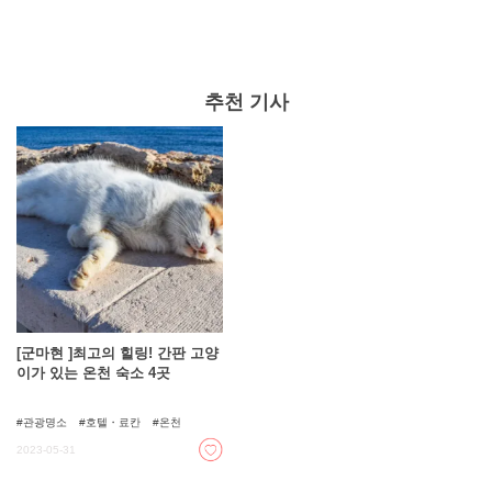
추천 기사
[군마현 ]최고의 힐링! 간판 고양
이가 있는 온천 숙소 4곳
관광명소
호텔・료칸
온천
2023-05-31