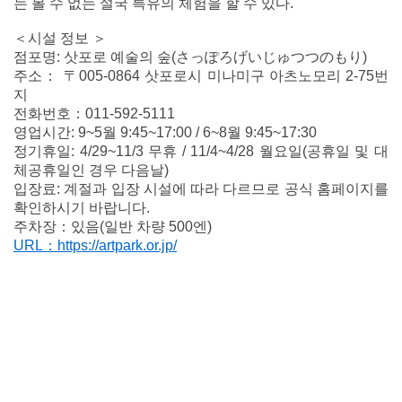
는 볼 수 없는 설국 특유의 체험을 할 수 있다.
＜시설 정보 ＞
점포명: 삿포로 예술의 숲(さっぽろげいじゅつつのもり)
주소： 〒005-0864 삿포로시 미나미구 아츠노모리 2-75번
지
전화번호：011-592-5111
영업시간: 9~5월 9:45~17:00 / 6~8월 9:45~17:30
정기휴일: 4/29~11/3 무휴 / 11/4~4/28 월요일(공휴일 및 대
체공휴일인 경우 다음날)
입장료: 계절과 입장 시설에 따라 다르므로 공식 홈페이지를
확인하시기 바랍니다.
주차장：있음(일반 차량 500엔)
URL：https://artpark.or.jp/