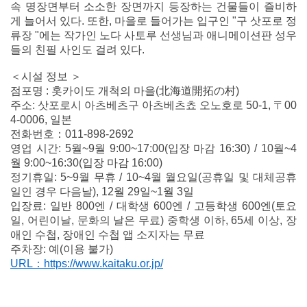
속 명장면부터 소소한 장면까지 등장하는 건물들이 즐비하
게 늘어서 있다. 또한, 마을로 들어가는 입구인 "구 삿포로 정
류장 "에는 작가인 노다 사토루 선생님과 애니메이션판 성우
들의 친필 사인도 걸려 있다.
＜시설 정보 ＞
점포명 : 홋카이도 개척의 마을(北海道開拓の村)
주소: 삿포로시 아츠베츠구 아츠베츠쵸 오노호로 50-1, 〒00
4-0006, 일본
전화번호：011-898-2692
영업 시간: 5월~9월 9:00~17:00(입장 마감 16:30) / 10월~4
월 9:00~16:30(입장 마감 16:00)
정기휴일: 5~9월 무휴 / 10~4월 월요일(공휴일 및 대체공휴
일인 경우 다음날), 12월 29일~1월 3일
입장료: 일반 800엔 / 대학생 600엔 / 고등학생 600엔(토요
일, 어린이날, 문화의 날은 무료) 중학생 이하, 65세 이상, 장
애인 수첩, 장애인 수첩 앱 소지자는 무료
주차장: 예(이용 불가)
URL：https://www.kaitaku.or.jp/