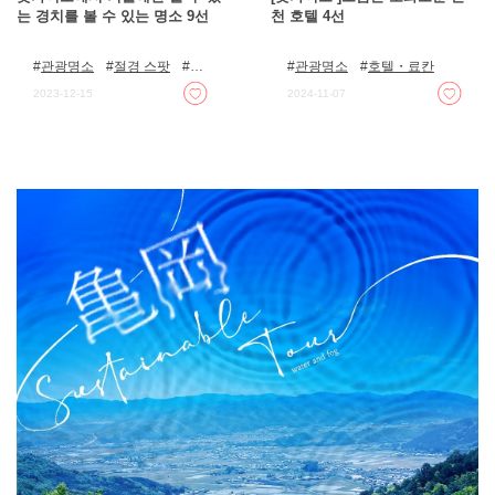
는 경치를 볼 수 있는 명소 9선
천 호텔 4선
관광명소
절경 스팟
일
관광명소
호텔・료칸
루미네이션
자연
2023-12-15
2024-11-07