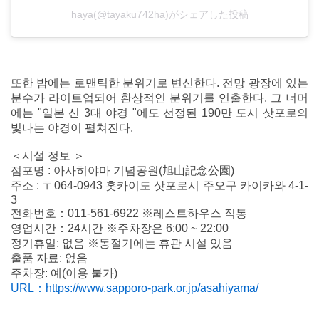
haya(@tayaku742ha)がシェアした投稿
또한 밤에는 로맨틱한 분위기로 변신한다. 전망 광장에 있는
분수가 라이트업되어 환상적인 분위기를 연출한다. 그 너머
에는 "일본 신 3대 야경 "에도 선정된 190만 도시 삿포로의
빛나는 야경이 펼쳐진다.
＜시설 정보 ＞
점포명 : 아사히야마 기념공원(旭山記念公園)
주소 : 〒064-0943 홋카이도 삿포로시 주오구 카이카와 4-1-
3
전화번호：011-561-6922 ※레스트하우스 직통
영업시간：24시간 ※주차장은 6:00 ~ 22:00
정기휴일: 없음 ※동절기에는 휴관 시설 있음
출품 자료: 없음
주차장: 예(이용 불가)
URL：https://www.sapporo-park.or.jp/asahiyama/