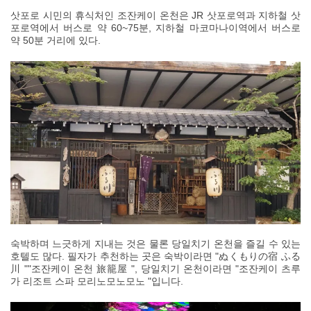
삿포로 시민의 휴식처인 조잔케이 온천은 JR 삿포로역과 지하철 삿
포로역에서 버스로 약 60~75분, 지하철 마코마나이역에서 버스로
약 50분 거리에 있다.
숙박하며 느긋하게 지내는 것은 물론 당일치기 온천을 즐길 수 있는
호텔도 많다. 필자가 추천하는 곳은 숙박이라면 "ぬくもりの宿 ふる
川 ""조잔케이 온천 旅籠屋 ", 당일치기 온천이라면 "조잔케이 츠루
가 리조트 스파 모리노모노모노 "입니다.