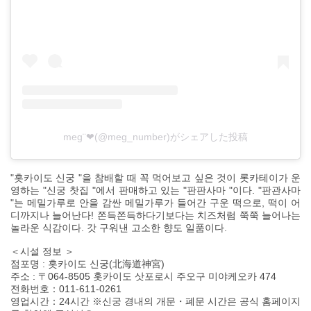
meg¨❤︎(@meg_number)がシェアした投稿
"홋카이도 신궁 "을 참배할 때 꼭 먹어보고 싶은 것이 롯카테이가 운
영하는 "신궁 찻집 "에서 판매하고 있는 "판판사마 "이다. "판관사마
"는 메밀가루로 안을 감싼 메밀가루가 들어간 구운 떡으로, 떡이 어
디까지나 늘어난다! 쫀득쫀득하다기보다는 치즈처럼 쭉쭉 늘어나는
놀라운 식감이다. 갓 구워낸 고소한 향도 일품이다.
＜시설 정보 ＞
점포명 : 홋카이도 신궁(北海道神宮)
주소 : 〒064-8505 홋카이도 삿포로시 주오구 미야케오카 474
전화번호：011-611-0261
영업시간：24시간 ※신궁 경내의 개문・폐문 시간은 공식 홈페이지