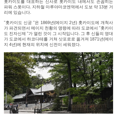
홋카이도를 대표하는 신사로 홋카이도 내에서도 손꼽히는
파워 스폿이다. 지하철 마루야마코엔역에서 도보 약 13분 거
리에 있습니다.
"홋카이도 신궁 "은 1869년(메이지 2년) 홋카이도에 개척사
가 파견되면서 메이지 천황의 명령에 따라 도쿄에서 "홋카이
도 진자신제 "가 열린 것이 그 시작입니다. 그 후 신들의 영대
가 도쿄에서 하코다테를 거쳐 삿포로로 옮겨져 1871년(메이
지 4년)에 현재의 위치에 신전이 세워졌다.