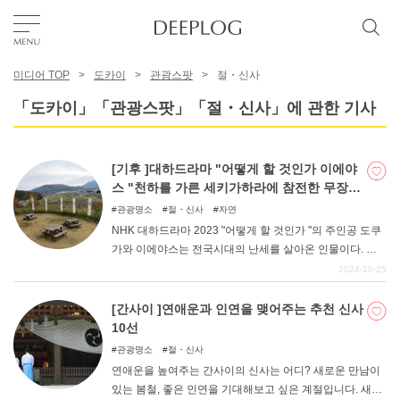
미디어 TOP
도카이
관광스팟
절・신사
좋아요
「도카이」「관광스팟」「절・신사」에 관한 기사
TOP
[기후 ]대하드라마 "어떻게 할 것인가 이에야
스 "천하를 가른 세키가하라에 참전한 무장의
에리어
진지 11선
관광명소
절・신사
자연
NHK 대하드라마 2023 "어떻게 할 것인가 "의 주인공 도쿠
가와 이에야스는 전국시대의 난세를 살아온 인물이다. 인
카테고리
생의 대부분을 전투에 몰두하는 나날을 보냈습니다. 그 중
2024-10-25
에서도 가장 큰 결전이 된 것은 천하를 가른 세키가하라 전
투일 것이다. 기후현 서남단에 위치한 세키가하라마치에는
[간사이 ]연애운과 인연을 맺어주는 추천 신사
한국어
전투에 참전한 장수들의 진지가 남아 있습니다. 그 중에서
10선
11명의 무장의 진지와 전투의 사적을 소개합니다.
USD
관광명소
절・신사
연애운을 높여주는 간사이의 신사는 어디? 새로운 만남이
있는 봄철, 좋은 인연을 기대해보고 싶은 계절입니다. 새로