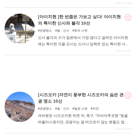
운 생활이 시작되는 만큼 신의 힘을 빌려 좋은 운을 타고 싶
2023-12-28
은 계절이기도 하다. 교토와 나라 등 사찰과 불각이 많은 간
사이 지역에서 인연과 연애운 상승에 효험이 있는 신사 10
[아이치현 ]한 번쯤은 가보고 싶다! 아이치현
DEEPLOG란
곳을 소개한다.
의 특이한 신사와 불각 10선
개인 정보보호
관광명소
절・신사
희귀 스팟
신사 불각의 수가 일본에서 가장 많다고 알려진 아이치현
문의
에는 특이한 것을 모시는 신사나 임팩트 있는 특이한 사찰
회사개요
이 많이 있다. 이번 기사에서는 아이치현에 있는 특이한 신
2023-01-25
사와 사찰을 소개합니다.
여행작가 모집
[시즈오카 ]자연이 풍부한 시즈오카의 숨은 관
광 명소 10선
관광명소
절・신사
절경 스팟
자연
여러분은 시즈오카현 하면 차, 축구, "치비마루코짱 "등을
떠올리시겠지만, 관광지는 잘 떠오르지 않는 분들도 많을
것 같습니다. 그다지 매력적인 관광지가 없고, 신칸센을 타
2022-09-09
고 지나가는 현이라고 생각하시는 분들도 많을지도 모릅니