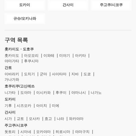
도카이
간사이
주고쿠/시코쿠
규슈/오키나와
구역 목록
홋카이도・도호쿠
홋카이도
아오모리
이와테
미야기
아키타
야마가타
후쿠시마
간토
이바라키
도치기
군마
사이타마
지바
도쿄
가나가와
호쿠리쿠/고신에쓰
니가타
도야마
이시카와
후쿠이
야마나시
나가노
도카이
기후
시즈오카
아이치
미에
간사이
시가
교토
오사카
효고
나라
와카야마
주고쿠/시코쿠
돗토리
시마네
오카야마
히로시마
야마구치