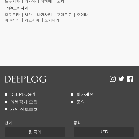
도쿠시마
가가와
에히메
고치
규슈/오키나와
후쿠오카
사가
나가사키
구마모토
오이타
미야자키
가고시마
오키나와
DEEPLOG란
회사개요
여행작가 모집
문의
개인 정보보호
언어
통화
한국어
USD