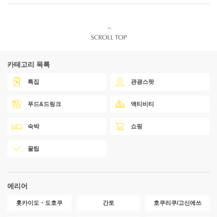
카테고리 목록
특집
관광스팟
푸드&드링크
액티비티
숙박
쇼핑
꿀팁
에리어
홋카이도・도호쿠
간토
호쿠리쿠/고신에쓰