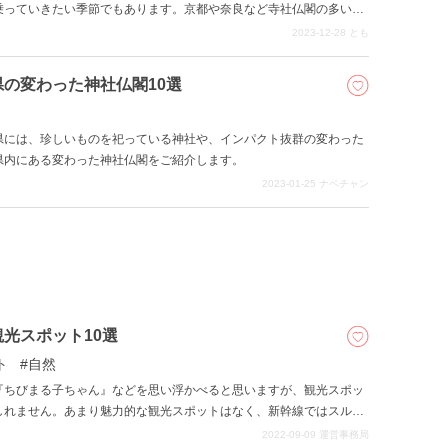
乗っていきたい季節でもあります。京都や奈良など寺社仏閣の多い関
のある神社を10ヵ所紹介します。
2023-12-28
とも
の変わった神社仏閣10選
県には、珍しいものを祀っている神社や、インパクト抜群の変わった
県内にある変わった神社仏閣をご紹介します。
2023-01-25
ナベチャン
光スポット10選
ト
自然
『ちびまる子ちゃん』などを思い浮かべると思いますが、観光スポッ
しれません。あまり魅力的な観光スポットはなく、新幹線ではスルー
せん。しかし、熱海温泉や浜名湖など有名な観光スポットがあるだけ
2022-09-09
運営事務局