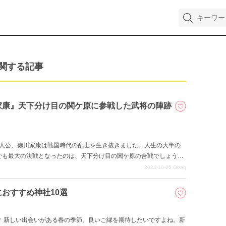
関する記事
家康』天下分け目の関ケ原に参戦した武将の陣跡
の主人公、徳川家康は戦国時代の乱世を生き抜きました。人生の大半の
でも最大の決戦となったのは、天下分け目の関ケ原の合戦でしょう。
合戦に参戦した武将の陣跡が残されています。その中から11人の武将
2024-10-25
Obaq
おすすめ神社10選
？ 新しい出会いがある春の季節、良いご縁を期待したいですよね。新