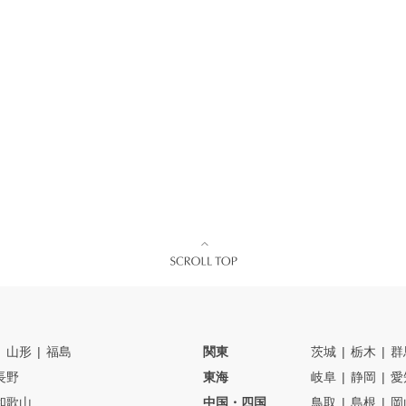
山形
福島
関東
茨城
栃木
群
長野
東海
岐阜
静岡
愛
和歌山
中国・四国
鳥取
島根
岡