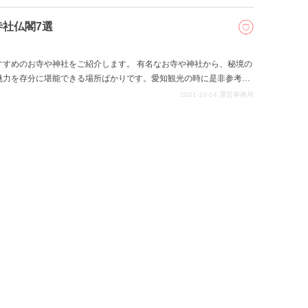
多く存在します。 今回は静岡県の穴場観光スポットを10選紹介いた
社仏閣7選
すすめのお寺や神社をご紹介します。 有名なお寺や神社から、秘境の
魅力を存分に堪能できる場所ばかりです。愛知観光の時に是非参考に
2021-10-14
運営事務局