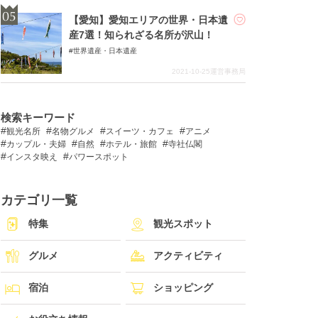
【愛知】愛知エリアの世界・日本遺
産7選！知られざる名所が沢山！
世界遺産・日本遺産
2021-10-25
運営事務局
検索キーワード
観光名所
名物グルメ
スイーツ・カフェ
アニメ
カップル・夫婦
自然
ホテル・旅館
寺社仏閣
インスタ映え
パワースポット
カテゴリ一覧
特集
観光スポット
グルメ
アクティビティ
宿泊
ショッピング