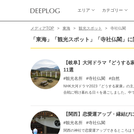
エリア
カテゴリー
メディアTOP
東海
観光スポット
寺社仏閣
「東海」「観光スポット」「寺社仏閣」に
【岐阜】大河ドラマ『どうする
11選
観光名所
寺社仏閣
自然
NHK大河ドラマ2023『どうする家康』
合戦に明け暮れる日々を過ごしました。中
岐阜県の西南端に位置する関ケ原町には、
の陣跡と合戦の史跡をご紹介します。
【関西】恋愛運アップ・縁結びに
観光名所
寺社仏閣
関西の神社で恋愛運アップできるところは