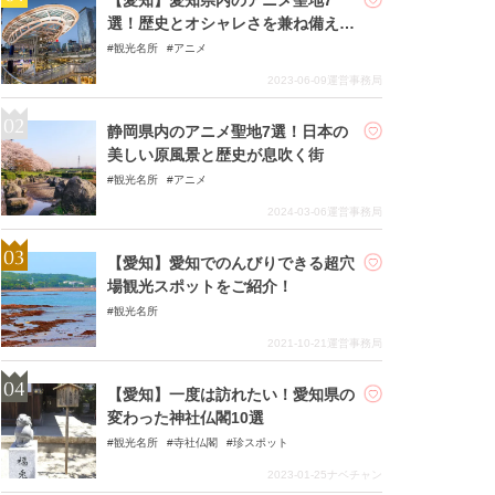
選！歴史とオシャレさを兼ね備える
日本の中心都市
観光名所
アニメ
2023-06-09
運営事務局
静岡県内のアニメ聖地7選！日本の
美しい原風景と歴史が息吹く街
観光名所
アニメ
2024-03-06
運営事務局
【愛知】愛知でのんびりできる超穴
場観光スポットをご紹介！
観光名所
2021-10-21
運営事務局
【愛知】一度は訪れたい！愛知県の
変わった神社仏閣10選
観光名所
寺社仏閣
珍スポット
2023-01-25
ナベチャン