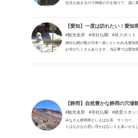
生活も始まるので神様の力を借りて、波に
西エリアで、縁結びと恋愛運アップにご利益
【愛知】一度は訪れたい！愛知県
観光名所
寺社仏閣
珍スポット
神社仏閣の数が日本一多いといわれる愛知
お寺がたくさんあります。当記事では愛知
【静岡】自然豊かな静岡の穴場観
観光名所
寺社仏閣
絶景スポッ
みなさん静岡県といえばお茶、サッカー、
トはなかなか思い浮かばない人も多いかも
する県と思われている方も多いかもしれま