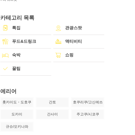
카테고리 목록
특집
관광스팟
푸드&드링크
액티비티
숙박
쇼핑
꿀팁
에리어
홋카이도・도호쿠
간토
호쿠리쿠/고신에쓰
도카이
간사이
주고쿠/시코쿠
규슈/오키나와