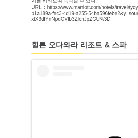
지를 바라보며 숙박할 수 있다.
URL：https://www.marriott.com/hotels/travel/ty
b1a189a-fec3-4d19-a255-54ba596febe2&y_s
xlX3dlYnNpdGVfb3ZlcnJpZGU%3D
힐튼 오다와라 리조트 & 스파