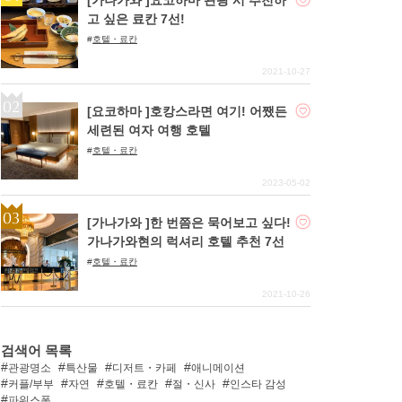
고 싶은 료칸 7선!
호텔・료칸
2021-10-27
[요코하마 ]호캉스라면 여기! 어쨌든
세련된 여자 여행 호텔
호텔・료칸
2023-05-02
[가나가와 ]한 번쯤은 묵어보고 싶다!
가나가와현의 럭셔리 호텔 추천 7선
호텔・료칸
2021-10-26
검색어 목록
관광명소
특산물
디저트・카페
애니메이션
커플/부부
자연
호텔・료칸
절・신사
인스타 감성
파워스폿