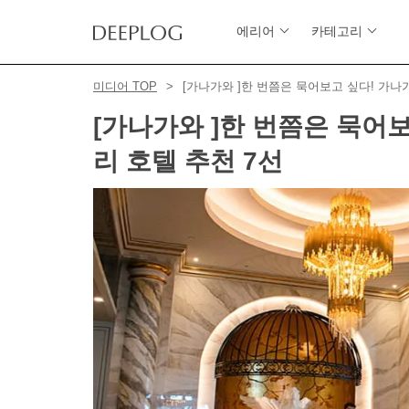
에리어
카테고리
미디어 TOP
[가나가와 ]한 번쯤은 묵어보고 싶다! 가나
[가나가와 ]한 번쯤은 묵어
리 호텔 추천 7선