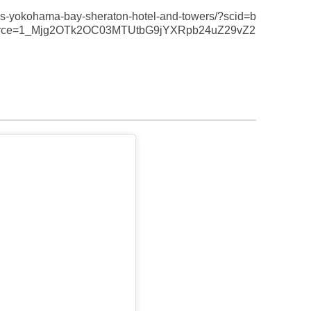
oys-yokohama-bay-sheraton-hotel-and-towers/?scid=b
ource=1_Mjg2OTk2OC03MTUtbG9jYXRpb24uZ29vZ2