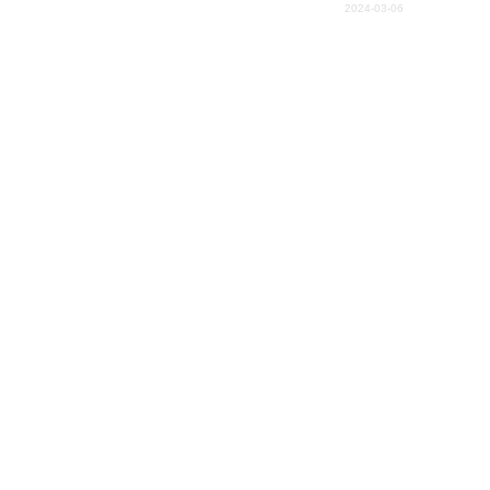
스러운 가게 등 다양한 변주를 통해 고치의 매력을 느낄 수 있는 스시집
2024-03-06
 초밥부터! 꼭 마음에 드는 초밥집을 찾아 방문해보시기 바랍니다.