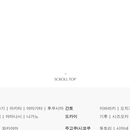
야기
아키타
야마가타
후쿠시마
간토
이바라키
도치
이
야마나시
나가노
도카이
기후
시즈오카
와카야마
주고쿠/시코쿠
돗토리
시마네