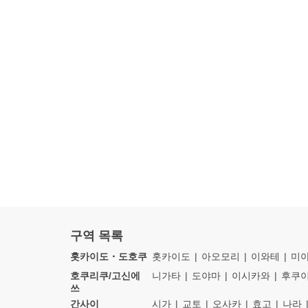
구역 목록
홋카이도・도호쿠
홋카이도
아오모리
이와테
미
호쿠리쿠/고신에
니가타
도야마
이시카와
후쿠
쓰
간사이
시가
교토
오사카
효고
나라