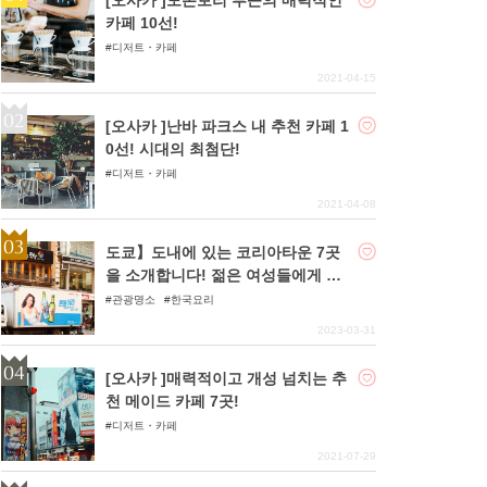
카페 10선!
디저트・카페
2021-04-15
[오사카 ]난바 파크스 내 추천 카페 1
0선! 시대의 최첨단!
디저트・카페
2021-04-08
도쿄】도내에 있는 코리아타운 7곳
을 소개합니다! 젊은 여성들에게 인
기인 한국의 정취를 간편하게 맛볼
관광명소
한국요리
수 있다!
2023-03-31
[오사카 ]매력적이고 개성 넘치는 추
천 메이드 카페 7곳!
디저트・카페
2021-07-29