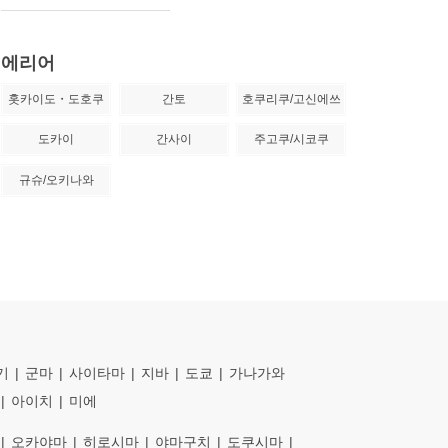
에리어
홋카이도・도호쿠
간토
호쿠리쿠/고신에쓰
도카이
간사이
주고쿠/시코쿠
규슈/오키나와
기
군마
사이타마
지바
도쿄
가나가와
아이치
미에
오카야마
히로시마
야마구치
도쿠시마