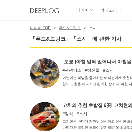
에리어
카테고리
미디어 TOP
푸드&드링크
스시
「푸드&드링크」「스시」에 관한 기사
[도쿄 ]아침 일찍 일어나서 아침을
관광명소
해산물
스시
이번에는 먹방을 좋아하는 여러분에게 추천하
침의 모험을 떠나기에 완벽한 장소다. 아침 
아침식사와 함께 하루를 시작하자!
고치의 추천 초밥집 6곳! 고치현의
일식
스시
고치현은 바다가 가까워 신선하고 신선한 초밥
나마다 매력적인 특징이 있기 때문에 초밥집을