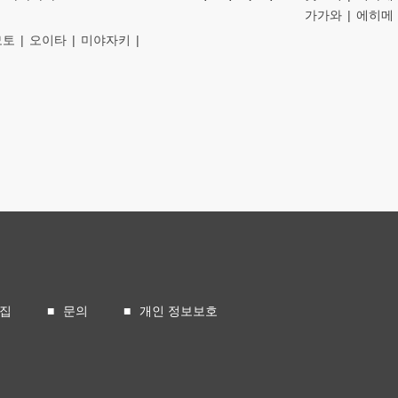
가가와
에히메
모토
오이타
미야자키
모집
문의
개인 정보보호