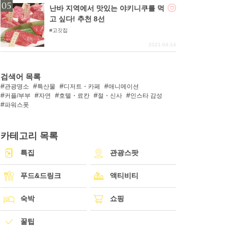
난바 지역에서 맛있는 야키니쿠를 먹
고 싶다! 추천 8선
고깃집
2021-04-14
검색어 목록
관광명소
특산물
디저트・카페
애니메이션
커플/부부
자연
호텔・료칸
절・신사
인스타 감성
파워스폿
카테고리 목록
특집
관광스팟
푸드&드링크
액티비티
숙박
쇼핑
꿀팁