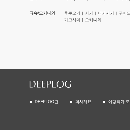
규슈/오키나와
후쿠오카
사가
나가사키
구마
가고시마
오키나와
DEEPLOG란
회사개요
여행작가 