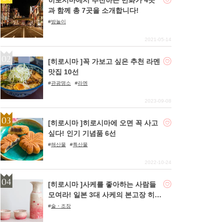
과 함께 총 7곳을 소개합니다!
밤놀이
2021-05-14
[히로시마 ]꼭 가보고 싶은 추천 라멘
맛집 10선
관광명소
라멘
2023-09-08
[히로시마 ]히로시마에 오면 꼭 사고
싶다! 인기 기념품 6선
해산물
특산물
2022-10-24
[히로시마 ]사케를 좋아하는 사람들
모여라! 일본 3대 사케의 본고장 히로
시마현이 자랑하는 토종 사케를 소개
술・조장
합니다!