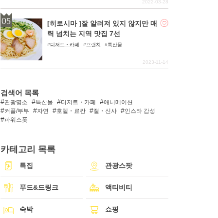
2022-03-28
[히로시마 ]잘 알려져 있지 않지만 매
력 넘치는 지역 맛집 7선
디저트・카페
프랜치
특산물
2023-11-14
검색어 목록
관광명소
특산물
디저트・카페
애니메이션
커플/부부
자연
호텔・료칸
절・신사
인스타 감성
파워스폿
카테고리 목록
특집
관광스팟
푸드&드링크
액티비티
숙박
쇼핑