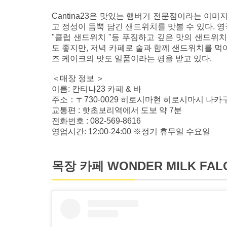
Cantina23은 맛있는 햄버거 전문점이라는 이
고 정성이 듬뿍 담긴 샌드위치를 맛볼 수 있다. 
"클럽 샌드위치 "등 푸짐하고 깊은 맛의 샌드위치
도 좋지만, 저녁 카페로 술과 함께 샌드위치를 먹어
즈 케이크의 맛도 일품이라는 평을 받고 있다.
＜매장 정보 ＞
이름: 칸티나23 카페 & 바
주소：〒730-0029 히로시마현 히로시마시 나카구
교통편 : 핫초보리역에서 도보 약 7분
전화번호 : 082-569-8616
영업시간: 12:00-24:00 ※정기 휴무일 수요일
목장 카페 WONDER MILK FAL