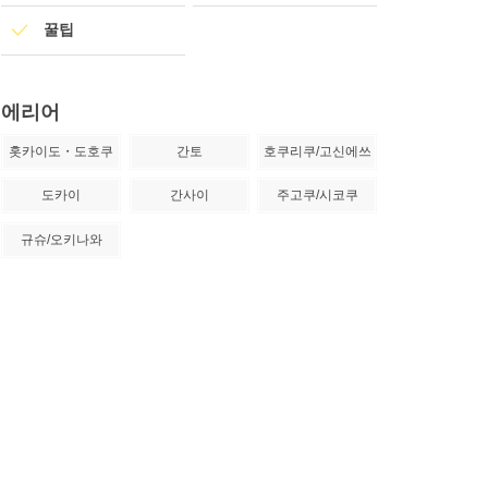
꿀팁
에리어
홋카이도・도호쿠
간토
호쿠리쿠/고신에쓰
도카이
간사이
주고쿠/시코쿠
규슈/오키나와