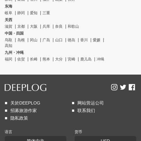
东海
岐阜
静冈
爱知
三重
关西
滋賀
京都
大阪
兵库
奈良
和歌山
中国・四国
鸟取
岛根
冈山
广岛
山口
德岛
香川
愛媛
高知
九州・冲绳
福冈
佐贺
长崎
熊本
大分
宮崎
鹿儿岛
冲绳
关於DEEPLOG
网站营运公司
招募旅游作家
联系我们
隐私政策
语言
货币