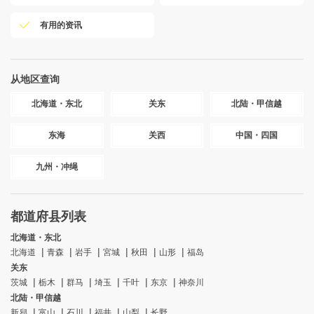
有用的资讯
从地区查询
北海道・东北
关东
北陆・甲信越
东海
关西
中国・四国
九州・冲绳
都道府县列表
北海道・东北
北海道
青森
岩手
宮城
秋田
山形
福岛
关东
茨城
栃木
群马
埼玉
千叶
东京
神奈川
北陆・甲信越
新舄
富山
石川
福井
山梨
长野