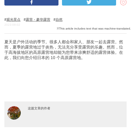
观光景点
露营・豪华露营
自然
关於DEEPLOG
2023-08-02
隐私政策
联系我们
夏天是户外活动的季节。很多人都会和家人、朋友一起去露营。然
而，夏季的露营地过于炎热，无法充分享受露营的乐趣。然而，位
网站营运公司
于高海拔地区的高原露营地却能为您带来凉爽舒适的露营体验。在
招募旅游作家
此，我们向您介绍日本的 10 个高原露营地。
这篇文章的作者