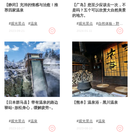
【静冈】充沛的情感与治愈！推
【广岛】您至少应该去一次，不
荐四家温泉
是吗？五个可以欣赏大自然美景
的地方。
观光景点
温泉
观光景点
自然体验・野外
活动
枫叶
绝景景点
2023-09-21
2024-01-11
自然
【日本群马县】带有温泉的路边
【熊本】温泉浴 - 黑川温泉
驿站~放松身心，缓解疲劳~。
观光景点
温泉
观光景点
温泉
2023-10-27
2023-08-10