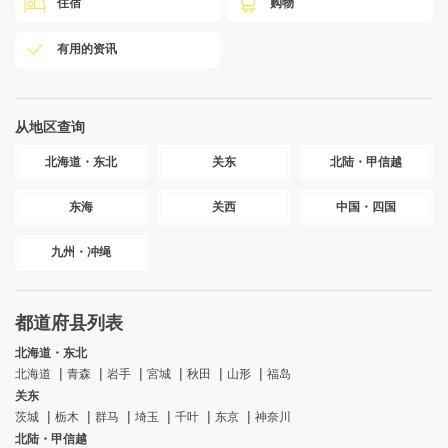
住宿
购物
有用的资讯
从地区查询
北海道・东北
关东
北陆・甲信越
东海
关西
中国・四国
九州・冲绳
都道府县列表
北海道・东北
北海道
青森
岩手
宮城
秋田
山形
福岛
关东
茨城
栃木
群马
埼玉
千叶
东京
神奈川
北陆・甲信越