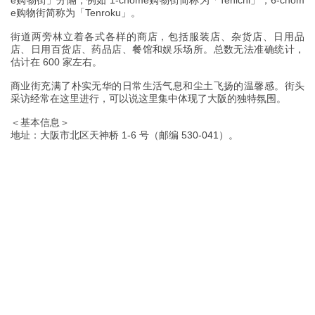
e购物街」分隔，例如 1-chome购物街简称为「Tenichi」，6-chom
e购物街简称为「Tenroku」。
街道两旁林立着各式各样的商店，包括服装店、杂货店、日用品
店、日用百货店、药品店、餐馆和娱乐场所。总数无法准确统计，
估计在 600 家左右。
商业街充满了朴实无华的日常生活气息和尘土飞扬的温馨感。街头
采访经常在这里进行，可以说这里集中体现了大阪的独特氛围。
＜基本信息＞
地址：大阪市北区天神桥 1-6 号（邮编 530-041）。