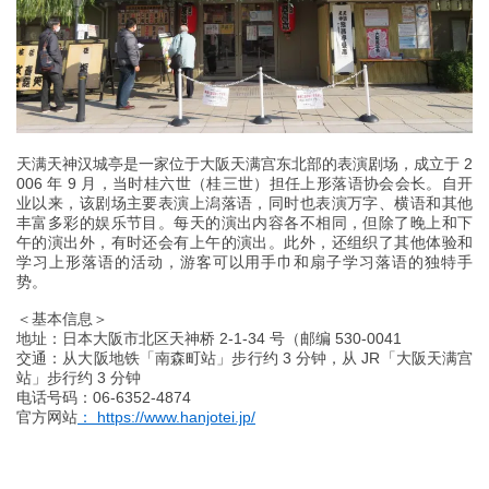
天满天神汉城亭是一家位于大阪天满宫东北部的表演剧场，成立于 2
006 年 9 月，当时桂六世（桂三世）担任上形落语协会会长。自开
业以来，该剧场主要表演上潟落语，同时也表演万字、横语和其他
丰富多彩的娱乐节目。每天的演出内容各不相同，但除了晚上和下
午的演出外，有时还会有上午的演出。此外，还组织了其他体验和
学习上形落语的活动，游客可以用手巾和扇子学习落语的独特手
势。
＜基本信息＞
地址：日本大阪市北区天神桥 2-1-34 号（邮编 530-0041
交通：从大阪地铁「南森町站」步行约 3 分钟，从 JR「大阪天满宫
站」步行约 3 分钟
电话号码：06-6352-4874
官方网站
： https://www.hanjotei.jp/