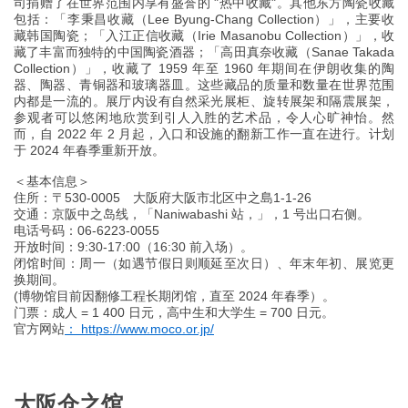
司捐赠了在世界范围内享有盛誉的 "热中收藏"。其他东方陶瓷收藏
包括：「李秉昌收藏（Lee Byung-Chang Collection）」，主要收
藏韩国陶瓷；「入江正信收藏（Irie Masanobu Collection）」，收
藏了丰富而独特的中国陶瓷酒器；「高田真奈收藏（Sanae Takada
Collection）」，收藏了 1959 年至 1960 年期间在伊朗收集的陶
器、陶器、青铜器和玻璃器皿。这些藏品的质量和数量在世界范围
内都是一流的。展厅内设有自然采光展柜、旋转展架和隔震展架，
参观者可以悠闲地欣赏到引人入胜的艺术品，令人心旷神怡。然
而，自 2022 年 2 月起，入口和设施的翻新工作一直在进行。计划
于 2024 年春季重新开放。
＜基本信息＞
住所：〒530-0005 大阪府大阪市北区中之島1-1-26
交通：京阪中之岛线，「Naniwabashi 站，」，1 号出口右侧。
电话号码：06-6223-0055
开放时间：9:30-17:00（16:30 前入场）。
闭馆时间：周一（如遇节假日则顺延至次日）、年末年初、展览更
换期间。
(博物馆目前因翻修工程长期闭馆，直至 2024 年春季）。
门票：成人 = 1 400 日元，高中生和大学生 = 700 日元。
官方网站
： https://www.moco.or.jp/
大阪仓之馆