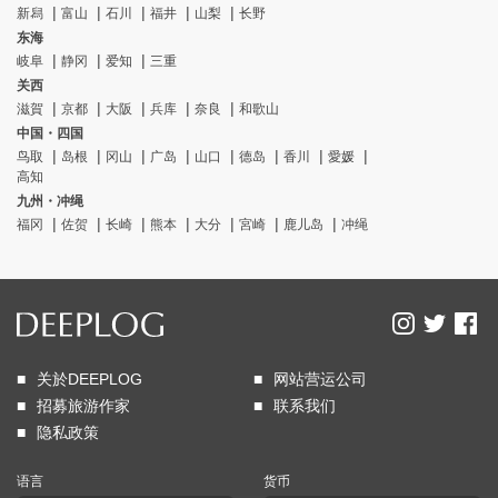
新舄
富山
石川
福井
山梨
长野
东海
岐阜
静冈
爱知
三重
关西
滋賀
京都
大阪
兵库
奈良
和歌山
中国・四国
鸟取
岛根
冈山
广岛
山口
德岛
香川
愛媛
高知
九州・冲绳
福冈
佐贺
长崎
熊本
大分
宮崎
鹿儿岛
冲绳
关於DEEPLOG
网站营运公司
招募旅游作家
联系我们
隐私政策
语言
货币