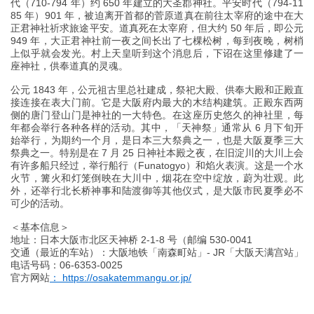
代（710-794 年）约 650 年建立的大圣郡神社。平安时代（794-11
85 年）901 年，被迫离开首都的菅原道真在前往太宰府的途中在大
正君神社祈求旅途平安。道真死在太宰府，但大约 50 年后，即公元
949 年，大正君神社前一夜之间长出了七棵松树，每到夜晚，树梢
上似乎就会发光。村上天皇听到这个消息后，下诏在这里修建了一
座神社，供奉道真的灵魂。
公元 1843 年，公元祖古里总社建成，祭祀大殿、供奉大殿和正殿直
接连接在表大门前。它是大阪府内最大的木结构建筑。正殿东西两
侧的唐门登山门是神社的一大特色。在这座历史悠久的神社里，每
年都会举行各种各样的活动。其中，「天神祭」通常从 6 月下旬开
始举行，为期约一个月，是日本三大祭典之一，也是大阪夏季三大
祭典之一。特别是在 7 月 25 日神社本殿之夜，在旧淀川的大川上会
有许多船只经过，举行船行（Funatogyo）和焰火表演。这是一个水
火节，篝火和灯笼倒映在大川中，烟花在空中绽放，蔚为壮观。此
外，还举行北长桥神事和陆渡御等其他仪式，是大阪市民夏季必不
可少的活动。
＜基本信息＞
地址：日本大阪市北区天神桥 2-1-8 号（邮编 530-0041
交通（最近的车站）：大阪地铁「南森町站」- JR「大阪天满宫站」
电话号码：06-6353-0025
官方网站
： https://osakatemmangu.or.jp/