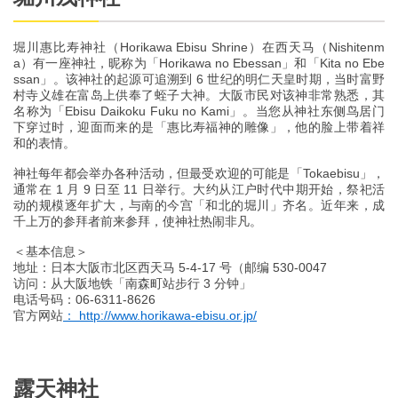
堀川惠比寿神社（Horikawa Ebisu Shrine）在西天马（Nishitenm
a）有一座神社，昵称为「Horikawa no Ebessan」和「Kita no Ebe
ssan」。该神社的起源可追溯到 6 世纪的明仁天皇时期，当时富野
村寺义雄在富岛上供奉了蛭子大神。大阪市民对该神非常熟悉，其
名称为「Ebisu Daikoku Fuku no Kami」。当您从神社东侧鸟居门
下穿过时，迎面而来的是「惠比寿福神的雕像」，他的脸上带着祥
和的表情。
神社每年都会举办各种活动，但最受欢迎的可能是「Tokaebisu」，
通常在 1 月 9 日至 11 日举行。大约从江户时代中期开始，祭祀活
动的规模逐年扩大，与南的今宫「和北的堀川」齐名。近年来，成
千上万的参拜者前来参拜，使神社热闹非凡。
＜基本信息＞
地址：日本大阪市北区西天马 5-4-17 号（邮编 530-0047
访问：从大阪地铁「南森町站步行 3 分钟」
电话号码：06-6311-8626
官方网站
： http://www.horikawa-ebisu.or.jp/
露天神社