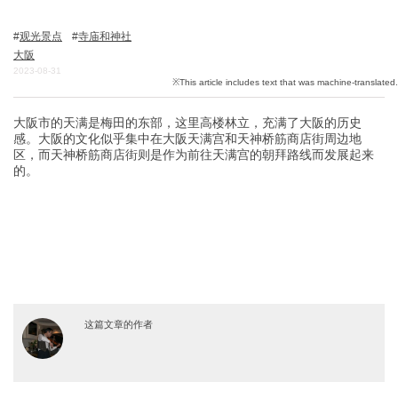
观光景点
寺庙和神社
大阪
关於DEEPLOG
2023-08-31
隐私政策
联系我们
大阪市的天满是梅田的东部，这里高楼林立，充满了大阪的历史
感。大阪的文化似乎集中在大阪天满宫和天神桥筋商店街周边地
网站营运公司
区，而天神桥筋商店街则是作为前往天满宫的朝拜路线而发展起来
的。
招募旅游作家
这篇文章的作者