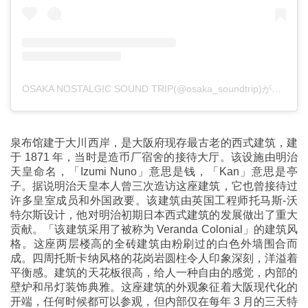
OSAKA NOSTALGIC SOUND TRIP(@osaka_soundtrip)がシェアした投稿
泉布馆建于大川西岸，是大阪府现存最古老的西式建筑，建
于 1871 年，当时是造币厂宿舍的接待大厅。该设施由明治
天皇命名，「Izumi Nuno」意思是钱，「Kan」意思是亭
子。据说明治天皇本人曾三次造访这座建筑，它也曾接待过
许多皇室成员和外国政要。该建筑由英国工程师托马斯-沃
特尔斯设计，他对明治初期日本西式建筑的发展做出了重大
贡献。「该建筑采用了被称为 Veranda Colonial」的建筑风
格。这座两层楼高的全砖建筑由粉刷过的白色外墙围合而
成。四周托斯卡纳风格的花岗岩圆柱令人印象深刻，洋溢着
平衡感。建筑的天花板很高，给人一种自由的感觉，内部的
壁炉和吊灯装饰典雅。这座建筑的外观象征着大阪现代化的
开端，任何时候都可以参观，但内部仅在每年 3 月的三天特