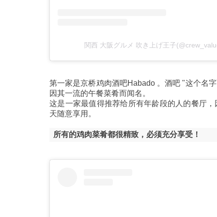
関西 大阪グルメ 吹き上げ王子(@crew_va
第一家是京桥鸡肉酒吧Habado 。酒吧 "这
因其一流的午餐菜肴而闻名。
这是一家最值得推荐给所有年龄段的人的餐厅，
天随意享用。
所有的鸡肉菜肴都很精致，必须充分享受！