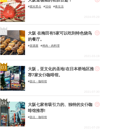
观光景点
活动
夜生活
2024-05-29
大阪 在梅田有5家可以吃到特色烧鸟
的餐厅。
居酒屋
烤肉・肉料理
2021-03-19
大阪，亚文化的圣地!在日本桥地区推
荐7家女仆咖啡馆。
甜点・咖啡馆
2021-07-30
大阪七家有吸引力的、独特的女仆咖
啡馆推荐!
甜点・咖啡馆
2021-07-29