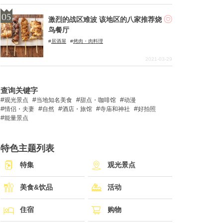
激烈的战区难波 该地区的八家推荐烧
鸟餐厅
居酒屋
烤肉・肉料理
2021-03-29
查询关键字
观光景点
当地知名美食
甜点・咖啡馆
动漫
情侣・夫妻
自然
酒店・旅馆
寺庙和神社
好拍照
能量景点
特色主题列表
特集
观光景点
美食&饮品
活动
住宿
购物