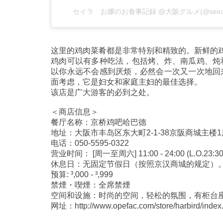
セイラ お嬢のお食事記録 @大阪グルメ(@seir
这里的鸡肉菜肴都是非常特别和精致的。新鲜的
鸡肉可以有多种吃法，包括烤、炸、南瓜鸡、炖
以你永远不会感到厌烦，必然会一次又一次地回
面考虑，它是妇女和家庭主妇的最佳选择。
该店是广大游客的必到之处。
＜商店信息＞
餐厅名称：京桥鸡吧哈巴德
地址：大阪市丰岛区东大町2-1-38京阪商城主楼1
电话：050-5595-0322
营业时间： [周一至周六] 11:00 - 24:00 (L.O.23:30) 
休息日：无固定节假日（按照京汉商城的规定）
预算: ³,000 - ³,999
禁煙・喫煙：全席禁煙
空间和设施：时尚的空间，轻松的氛围，有柜台
网址：http://www.opefac.com/store/harbird/index