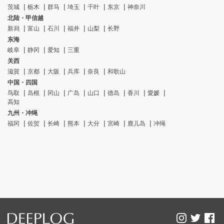
茨城
栃木
群马
埼玉
千叶
东京
神奈川
北陆・甲信越
新舄
富山
石川
福井
山梨
长野
东海
岐阜
静冈
爱知
三重
关西
滋賀
京都
大阪
兵库
奈良
和歌山
中国・四国
鸟取
岛根
冈山
广岛
山口
德岛
香川
愛媛
高知
九州・冲绳
福冈
佐贺
长崎
熊本
大分
宮崎
鹿儿岛
冲绳