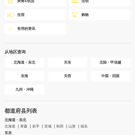
美食&饮品
活动
住宿
购物
有用的资讯
从地区查询
北海道・东北
关东
北陆・甲信越
东海
关西
中国・四国
九州・冲绳
都道府县列表
北海道・东北
北海道
青森
岩手
宮城
秋田
山形
福岛
关东