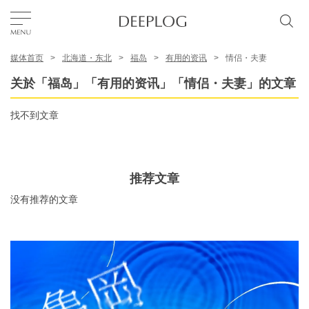
媒体首页
北海道・东北
福岛
有用的资讯
情侣・夫妻
我的最爱
关於「福岛」「有用的资讯」「情侣・夫妻」的文章
TOP
找不到文章
区域
推荐文章
特色主题
没有推荐的文章
简体中文
USD