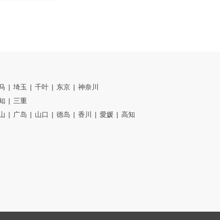
马
埼玉
千叶
东京
神奈川
知
三重
山
广岛
山口
德岛
香川
愛媛
高知