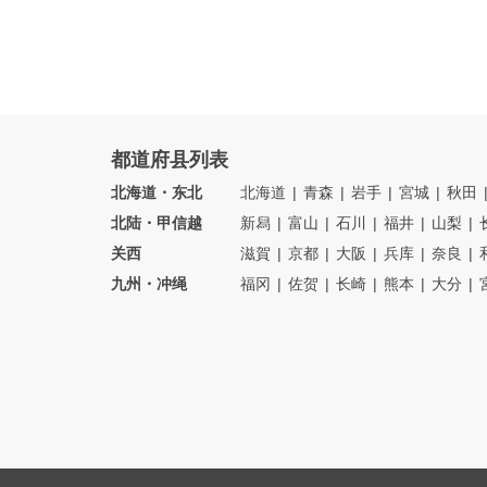
都道府县列表
北海道・东北
北海道
青森
岩手
宮城
秋田
北陆・甲信越
新舄
富山
石川
福井
山梨
关西
滋賀
京都
大阪
兵库
奈良
九州・冲绳
福冈
佐贺
长崎
熊本
大分