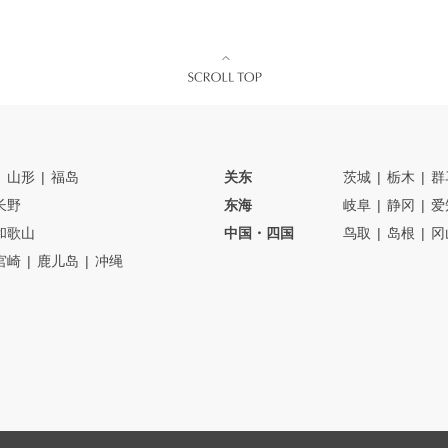
山形
福岛
关东
茨城
栃木
群
长野
东海
岐阜
静冈
爱
和歌山
中国・四国
鸟取
岛根
冈
宮崎
鹿儿岛
冲绳