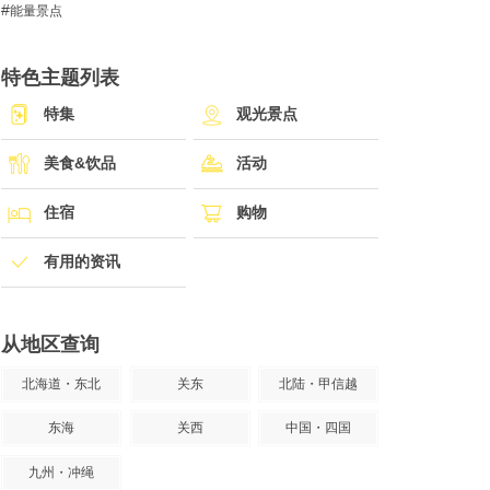
能量景点
特色主题列表
特集
观光景点
美食&饮品
活动
住宿
购物
有用的资讯
从地区查询
北海道・东北
关东
北陆・甲信越
东海
关西
中国・四国
九州・冲绳