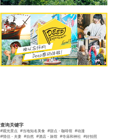
查询关键字
观光景点
当地知名美食
甜点・咖啡馆
动漫
情侣・夫妻
自然
酒店・旅馆
寺庙和神社
好拍照