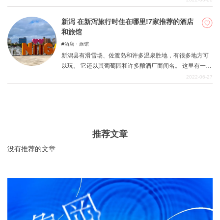
是我们推荐的。请参考以下富山最好的酒店和旅馆名单。
新泻 在新泻旅行时住在哪里!7家推荐的酒店
和旅馆
酒店・旅馆
新潟县有滑雪场、佐渡岛和许多温泉胜地，有很多地方可
以玩。 它还以其葡萄园和许多酿酒厂而闻名。 这里有一些
推荐的新泻县的酒店和旅馆，你可以在那里度过一段轻松
2022-06-27
的时光。
推荐文章
没有推荐的文章