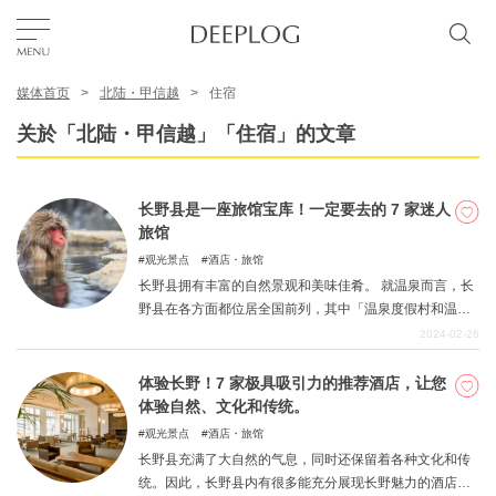
媒体首页
北陆・甲信越
住宿
我的最爱
关於「北陆・甲信越」「住宿」的文章
TOP
长野县是一座旅馆宝库！一定要去的 7 家迷人
旅馆
区域
观光景点
酒店・旅馆
长野县拥有丰富的自然景观和美味佳肴。 就温泉而言，长
野县在各方面都位居全国前列，其中「温泉度假村和温泉
特色主题
住宿设施的数量位居全国第二」。1 可供选择的客栈太多
2024-02-26
了，很难知道该选择哪一家，哪一家客栈能满足您对自
然、美食、温泉、历史等方面的所有要求？如果您在计划
体验长野！7 家极具吸引力的推荐酒店，让您
简体中文
行程时遇到困难，这里是您不可错过的地方！ 在此，我们
体验自然、文化和传统。
精选了七家符合这些要求的极具吸引力的客栈。 请参阅 *1
USD
观光景点
酒店・旅馆
转自『普通温泉协会』
长野县充满了大自然的气息，同时还保留着各种文化和传
统。因此，长野县内有很多能充分展现长野魅力的酒店，