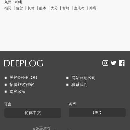
九州・冲绳
福冈
佐贺
长崎
熊本
大分
宮崎
鹿儿岛
冲绳
关於DEEPLOG
网站营运公司
招募旅游作家
联系我们
隐私政策
语言
货币
简体中文
USD