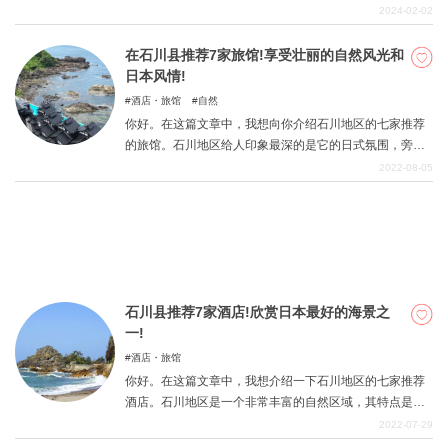
很多人在计划旅行时都不知道该住在哪里。本文将为您介
2024-02-02
绍精心挑选的七家可以尽享长野魅力的推荐酒店！请您在
计划旅行时参考一下。
在石川县推荐7家旅馆!享受壮丽的自然风光和
关於DEEPLOG
日本风情!
隐私政策
酒店・旅馆
自然
你好。在这篇文章中，我想向你介绍石川地区的七家推荐
联系我们
的旅馆。石川地区给人印象最深的是它的日式氛围，旁边
网站营运公司
就能看到日本海。为了感受这样的氛围，我们推荐日本风
2022-08-05
格的旅馆，因为它能让你精神振奋。虽然它们比普通酒店
招募旅游作家
要贵一些，但我们相信，你将能够度过一个特别的时刻，
这是值得的。请在这里介绍的旅馆中创造终生难忘的记
忆。
石川县推荐7家酒店!欣赏日本最好的海景之
一!
酒店・旅馆
你好。在这篇文章中，我想介绍一下石川地区的七家推荐
酒店。石川地区是一个非常丰富的自然区域，其特点是面
对日本海，绿色和水的对比。许多人到该地区观光旅游，
2022-07-29
从日常工作中抽身出来，我们希望你能找到许多氛围良好