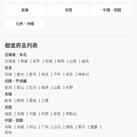
东海
关西
中国・四国
九州・冲绳
都道府县列表
北海道・东北
北海道
青森
岩手
宮城
秋田
山形
福岛
关东
茨城
栃木
群马
埼玉
千叶
东京
神奈川
北陆・甲信越
新舄
富山
石川
福井
山梨
长野
东海
岐阜
静冈
爱知
三重
关西
滋賀
京都
大阪
兵库
奈良
和歌山
中国・四国
鸟取
岛根
冈山
广岛
山口
德岛
香川
愛媛
高知