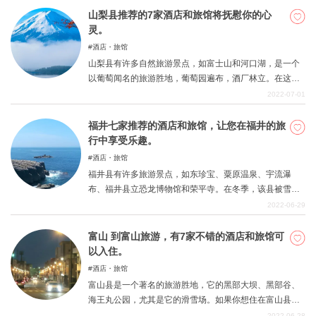
的酒店，可以用于此目的。
山梨县推荐的7家酒店和旅馆将抚慰你的心
灵。
酒店・旅馆
山梨县有许多自然旅游景点，如富士山和河口湖，是一个
以葡萄闻名的旅游胜地，葡萄园遍布，酒厂林立。在这样
的山梨县，我们将介绍一些推荐的酒店和旅馆，让您舒
2022-07-01
心，在山梨县观光时请参考一下。
福井七家推荐的酒店和旅馆，让您在福井的旅
行中享受乐趣。
酒店・旅馆
福井县有许多旅游景点，如东珍宝、粟原温泉、宇流瀑
布、福井县立恐龙博物馆和荣平寺。在冬季，该县被雪覆
盖，是一个值得推荐的享受四季的地方。 这里有一些推荐
2022-06-29
的福井酒店和旅馆，在那里您可以享受更多的福井。请在
游览时将它们作为参考。
富山 到富山旅游，有7家不错的酒店和旅馆可
以入住。
酒店・旅馆
富山县是一个著名的旅游胜地，它的黑部大坝、黑部谷、
海王丸公园，尤其是它的滑雪场。如果你想住在富山县，
那里一年四季都有新的东西可以发现，有一些酒店和旅馆
2022-06-28