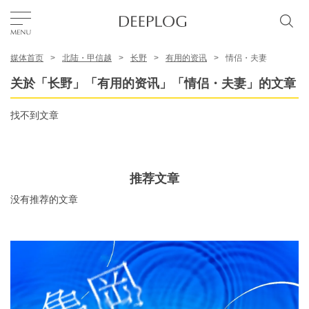
媒体首页
北陆・甲信越
长野
有用的资讯
情侣・夫妻
我的最爱
关於「长野」「有用的资讯」「情侣・夫妻」的文章
TOP
找不到文章
区域
推荐文章
特色主题
没有推荐的文章
简体中文
USD