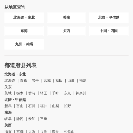
从地区查询
北海道・东北
关东
北陆・甲信越
东海
关西
中国・四国
九州・冲绳
都道府县列表
北海道・东北
北海道
青森
岩手
宮城
秋田
山形
福岛
关东
茨城
栃木
群马
埼玉
千叶
东京
神奈川
北陆・甲信越
新舄
富山
石川
福井
山梨
长野
东海
岐阜
静冈
爱知
三重
关西
滋賀
京都
大阪
兵库
奈良
和歌山