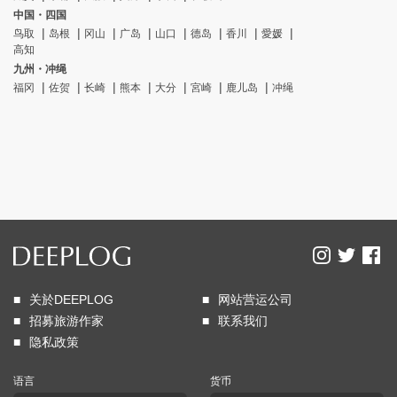
中国・四国
鸟取
岛根
冈山
广岛
山口
德岛
香川
愛媛
高知
九州・冲绳
福冈
佐贺
长崎
熊本
大分
宮崎
鹿儿岛
冲绳
关於DEEPLOG
网站营运公司
招募旅游作家
联系我们
隐私政策
语言
货币