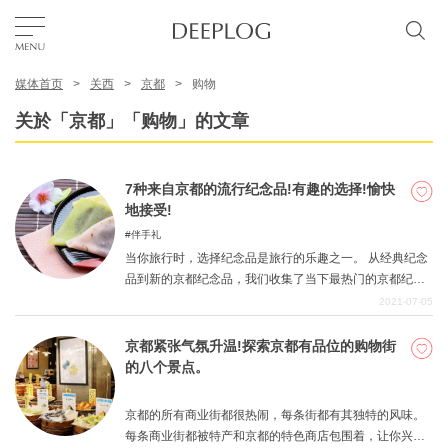
媒体首页
关西
京都
购物
我的最爱
关於「京都」「购物」的文章
TOP
7种来自京都的流行纪念品!有趣的选择!愉快
地接受!
区域
伴手礼
当你旅行时，选择纪念品是旅行的乐趣之一。 从经典纪念
品到新的京都纪念品，我们收集了当下最热门的京都纪念
特色主题
品。当然，你可以自己吃，但它们也是很好的礼物，可以
2021-07-05
收到。 所有这些东西不仅好吃，而且还充满了京都典型的
京都纪念品的感觉，所以一定要把它们作为潜在的纪念
京都紧张气氛升温!探索京都有品位的购物街
简体中文
品。
的八个景点。
USD
京都的所有商业街都很热闹，每条街都有其独特的风味。
每条商业街都被特产和京都的特色商店包围着，让你兴奋