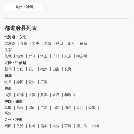
九州・冲绳
都道府县列表
北海道・东北
北海道
青森
岩手
宮城
秋田
山形
福岛
关东
茨城
栃木
群马
埼玉
千叶
东京
神奈川
北陆・甲信越
新舄
富山
石川
福井
山梨
长野
东海
岐阜
静冈
爱知
三重
关西
滋賀
京都
大阪
兵库
奈良
和歌山
中国・四国
鸟取
岛根
冈山
广岛
山口
德岛
香川
愛媛
高知
九州・冲绳
福冈
佐贺
长崎
熊本
大分
宮崎
鹿儿岛
冲绳