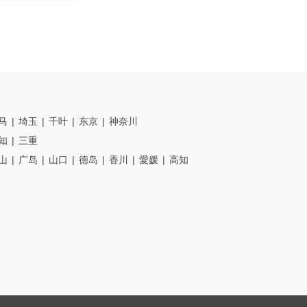
马
埼玉
千叶
东京
神奈川
知
三重
山
广岛
山口
德岛
香川
愛媛
高知