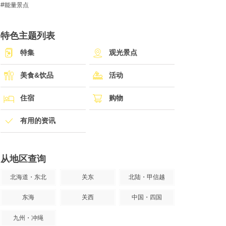
能量景点
特色主题列表
特集
观光景点
美食&饮品
活动
住宿
购物
有用的资讯
从地区查询
北海道・东北
关东
北陆・甲信越
东海
关西
中国・四国
九州・冲绳