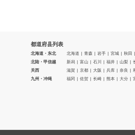
都道府县列表
北海道・东北
北海道
青森
岩手
宮城
秋田
北陆・甲信越
新舄
富山
石川
福井
山梨
关西
滋賀
京都
大阪
兵库
奈良
九州・冲绳
福冈
佐贺
长崎
熊本
大分