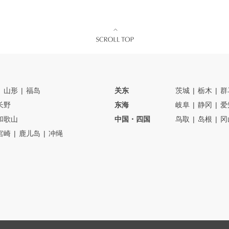
山形
福岛
关东
茨城
栃木
群
长野
东海
岐阜
静冈
爱
和歌山
中国・四国
鸟取
岛根
冈
宮崎
鹿儿岛
冲绳