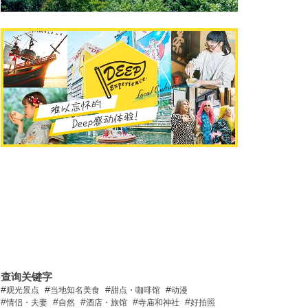
查询关键字
观光景点
当地知名美食
甜点・咖啡馆
动漫
情侣・夫妻
自然
酒店・旅馆
寺庙和神社
好拍照