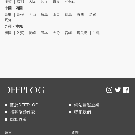
滋贺
京都
大阪
兵库
奈良
和歌山
中國・四國
鳥取
島根
岡山
廣島
山口
德島
香川
爱媛
高知
九州・沖繩
福岡
佐賀
長崎
熊本
大分
宮崎
鹿兒島
沖繩
關於DEEPLOG
網站營運企業
招募旅遊作家
聯系我們
隐私政策
語言
貨幣