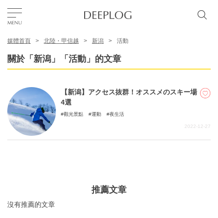
媒體首頁
北陸・甲信越
新潟
活動
我的最愛
關於「新潟」「活動」的文章
TOP
【新潟】アクセス抜群！オススメのスキー場
4選
區域
觀光景點
運動
夜生活
2022-12-27
特色主題
繁體中文
USD
推薦文章
沒有推薦的文章