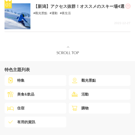
【新潟】アクセス抜群！オススメのスキー場4選
觀光景點
運動
夜生活
2022-12-27
特色主題列表
特集
觀光景點
美食&飲品
活動
住宿
購物
有用的資訊