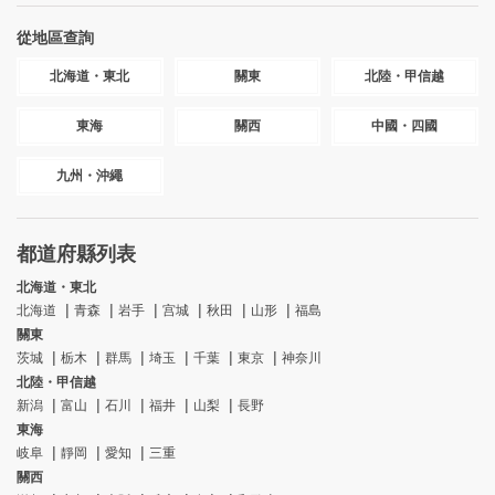
從地區查詢
北海道・東北
關東
北陸・甲信越
東海
關西
中國・四國
九州・沖繩
都道府縣列表
北海道・東北
北海道
青森
岩手
宫城
秋田
山形
福島
關東
茨城
栃木
群馬
埼玉
千葉
東京
神奈川
北陸・甲信越
新潟
富山
石川
福井
山梨
長野
東海
岐阜
靜岡
愛知
三重
關西