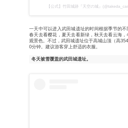
【公式】竹田城跡『天空の城』(@takeda_ca
一天中可以进入武田城遗址的时间根据季节的不
春天去看樱花，夏天去看新绿，秋天去看云海，
观景色。不过，武田城遗址位于高城山顶（高354
0分钟。建议游客穿上舒适的衣服。
冬天被雪覆盖的武田城遗址。