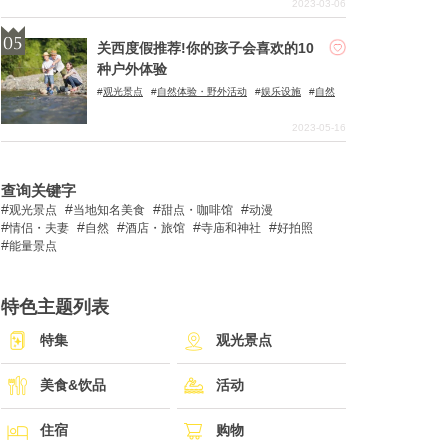
2023-03-06
关西度假推荐!你的孩子会喜欢的10
种户外体验
观光景点
自然体验・野外活动
娱乐设施
自然
2023-05-16
查询关键字
观光景点
当地知名美食
甜点・咖啡馆
动漫
情侣・夫妻
自然
酒店・旅馆
寺庙和神社
好拍照
能量景点
特色主题列表
特集
观光景点
美食&饮品
活动
住宿
购物