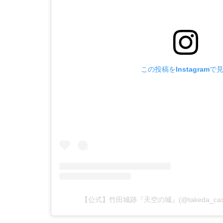
この投稿をInstagramで
【公式】竹田城跡『天空の城』(@takeda_ca