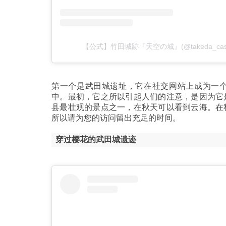
【公式】竹田城跡『天空の城』(@takeda_ca
第一个是武田城遗址，它在社交网站上成为一
中。最初，它之所以引起人们的注意，是因为它
县最壮观的景点之一，在秋天可以看到云海。在
所以请为您的访问留出充足的时间。
穿过樱花的武田城遗迹