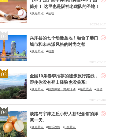
简介！ 这里也是阪神老虎队的圣地！
观光景点
运动
2023-11-17
兵库县的七个动漫圣地！融合了港口
城市和未来派风格的时尚之都
观光景点
动漫
2024-05-17
全国10条春季推荐的徒步旅行路线，
即使你没有登山经验也没关系!
观光景点
自然体验・野外活动
绝景景点
自然
2023-05-09
淡路岛宇津之丘小野人桥纪念馆的洋
葱一天。
观光景点
娱乐设施
B级景点