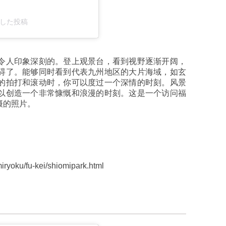
シェアした投稿
令人印象深刻的。登上观景台，看到视野逐渐开阔，
碍了。能够同时看到代表九州地区的大片海域，如玄
的拍打和滚动时，你可以度过一个深情的时刻。风景
以创造一个非常慷慨和浪漫的时刻。这是一个访问福
摄的照片。
yoku/fu-kei/shiomipark.html