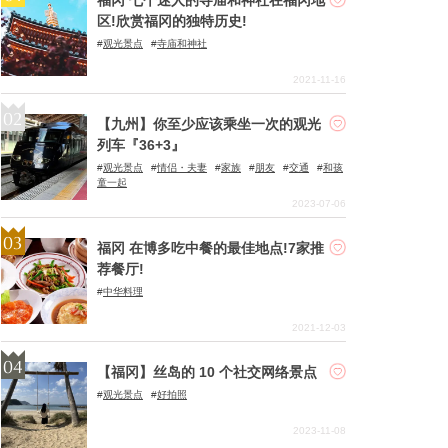
区!欣赏福冈的独特历史!
观光景点
寺庙和神社
2021-11-16
【九州】你至少应该乘坐一次的观光
列车『36+3』
观光景点
情侣・夫妻
家族
朋友
交通
和孩
童一起
2023-07-06
福冈 在博多吃中餐的最佳地点!7家推
荐餐厅!
中华料理
2021-12-03
【福冈】丝岛的 10 个社交网络景点
观光景点
好拍照
2023-11-08