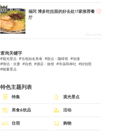
福冈 博多吃拉面的好去处!7家推荐餐
厅
2021-12-06
查询关键字
观光景点
当地知名美食
甜点・咖啡馆
动漫
情侣・夫妻
自然
酒店・旅馆
寺庙和神社
好拍照
能量景点
特色主题列表
特集
观光景点
美食&饮品
活动
住宿
购物