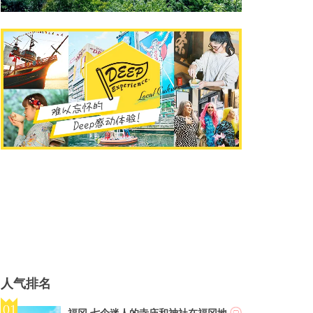
人气排名
福冈 七个迷人的寺庙和神社在福冈地