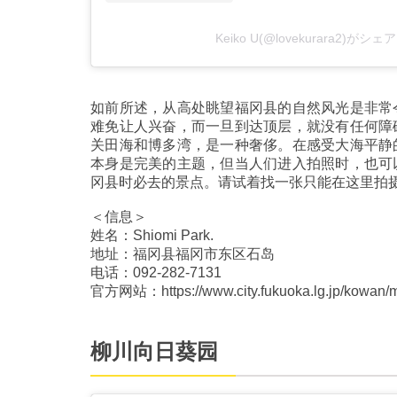
Keiko U(@lovekurara2)が
如前所述，从高处眺望福冈县的自然风光是非常
难免让人兴奋，而一旦到达顶层，就没有任何障
关田海和博多湾，是一种奢侈。在感受大海平静
本身是完美的主题，但当人们进入拍照时，也可
冈县时必去的景点。请试着找一张只能在这里拍
＜信息＞
姓名：Shiomi Park.
地址：福冈县福冈市东区石岛
电话：092-282-7131
官方网站：https://www.city.fukuoka.lg.jp/kowan/mir
柳川向日葵园