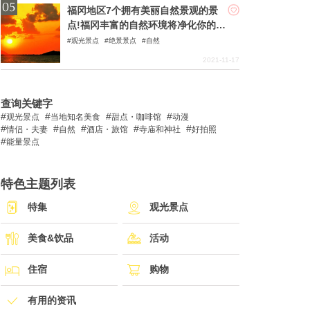
福冈地区7个拥有美丽自然景观的景
点!福冈丰富的自然环境将净化你的心
灵!
观光景点
绝景景点
自然
2021-11-17
查询关键字
观光景点
当地知名美食
甜点・咖啡馆
动漫
情侣・夫妻
自然
酒店・旅馆
寺庙和神社
好拍照
能量景点
特色主题列表
特集
观光景点
美食&饮品
活动
住宿
购物
有用的资讯