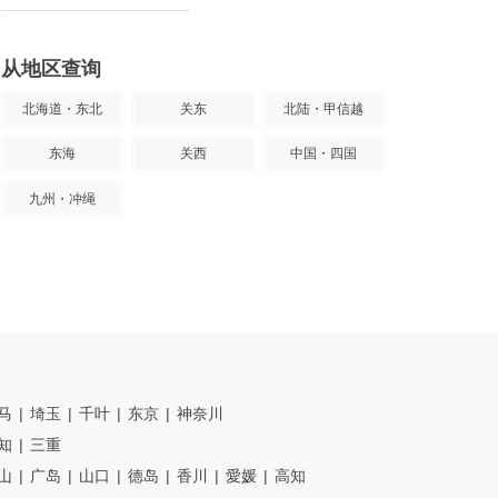
从地区查询
北海道・东北
关东
北陆・甲信越
东海
关西
中国・四国
九州・冲绳
马
埼玉
千叶
东京
神奈川
知
三重
山
广岛
山口
德岛
香川
愛媛
高知