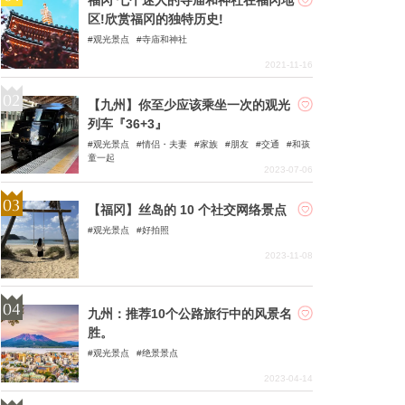
区!欣赏福冈的独特历史!
观光景点
寺庙和神社
2021-11-16
【九州】你至少应该乘坐一次的观光
列车『36+3』
观光景点
情侣・夫妻
家族
朋友
交通
和孩
童一起
2023-07-06
【福冈】丝岛的 10 个社交网络景点
观光景点
好拍照
2023-11-08
九州：推荐10个公路旅行中的风景名
胜。
观光景点
绝景景点
2023-04-14