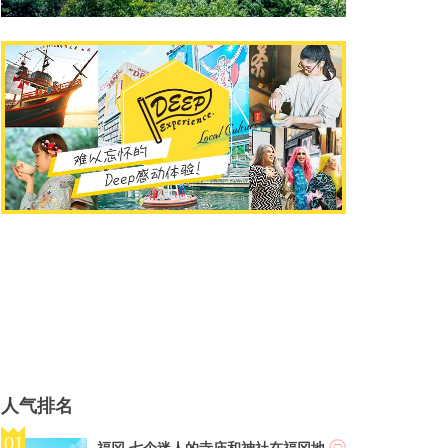
人气排名
福冈 七个迷人的寺庙和神社在福冈地