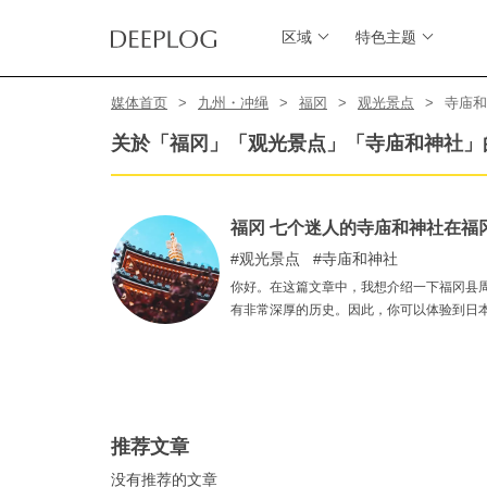
区域
特色主题
媒体首页
九州・冲绳
福冈
观光景点
寺庙和
关於「福冈」「观光景点」「寺庙和神社」
福冈 七个迷人的寺庙和神社在福
观光景点
寺庙和神社
你好。在这篇文章中，我想介绍一下福冈县
有非常深厚的历史。因此，你可以体验到日
旅游景点中度过一段充实的观光时间。
推荐文章
没有推荐的文章