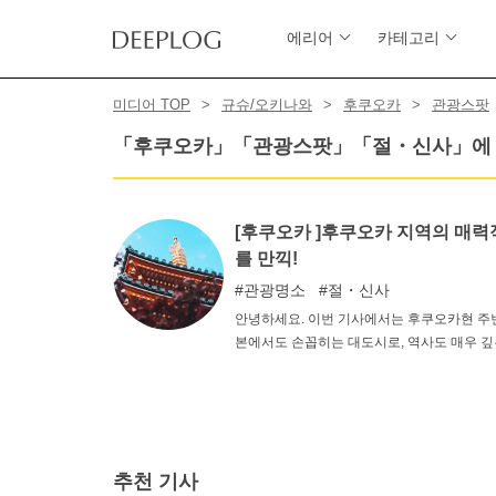
에리어
카테고리
미디어 TOP
규슈/오키나와
후쿠오카
관광스팟
「후쿠오카」「관광스팟」「절・신사」에 
[후쿠오카 ]후쿠오카 지역의 매력
를 만끽!
관광명소
절・신사
안녕하세요. 이번 기사에서는 후쿠오카현 주변
본에서도 손꼽히는 대도시로, 역사도 매우 깊
관광을 즐기기에 안성맞춤이다. 후쿠오카현만
추천 기사