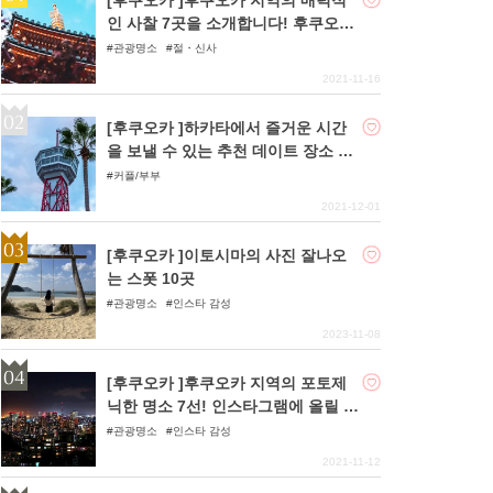
인 사찰 7곳을 소개합니다! 후쿠오카
만의 역사를 만끽!
관광명소
절・신사
2021-11-16
[후쿠오카 ]하카타에서 즐거운 시간
을 보낼 수 있는 추천 데이트 장소 7
곳!
커플/부부
2021-12-01
[후쿠오카 ]이토시마의 사진 잘나오
는 스폿 10곳
관광명소
인스타 감성
2023-11-08
[후쿠오카 ]후쿠오카 지역의 포토제
닉한 명소 7선! 인스타그램에 올릴 수
있는 시간을 만끽하자!
관광명소
인스타 감성
2021-11-12