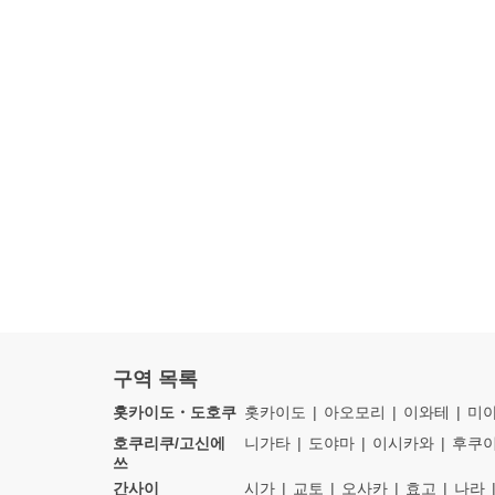
구역 목록
홋카이도・도호쿠
홋카이도
아오모리
이와테
미
호쿠리쿠/고신에
니가타
도야마
이시카와
후쿠
쓰
간사이
시가
교토
오사카
효고
나라