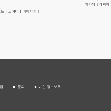
가가와
에히메
모토
오이타
미야자키
모집
문의
개인 정보보호