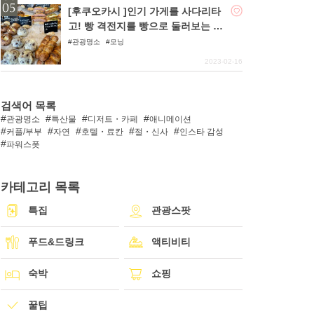
[후쿠오카시 ]인기 가게를 사다리타
고! 빵 격전지를 빵으로 둘러보는 여
행
관광명소
모닝
2023-02-16
검색어 목록
관광명소
특산물
디저트・카페
애니메이션
커플/부부
자연
호텔・료칸
절・신사
인스타 감성
파워스폿
카테고리 목록
특집
관광스팟
푸드&드링크
액티비티
숙박
쇼핑
꿀팁