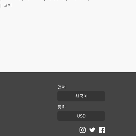
고치
언어
한국어
통화
USD