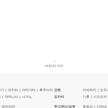
야기
아키타
야마가타
후쿠시마
간토
이바라키
도치
이
야마나시
나가노
도카이
기후
시즈오카
와카야마
주고쿠/시코쿠
돗토리
시마네