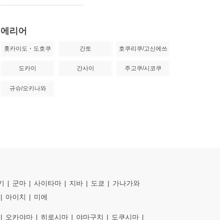
에리어
홋카이도・도호쿠
간토
호쿠리쿠/고신에쓰
도카이
간사이
주고쿠/시코쿠
규슈/오키나와
기
군마
사이타마
지바
도쿄
가나가와
아이치
미에
오카야마
히로시마
야마구치
도쿠시마