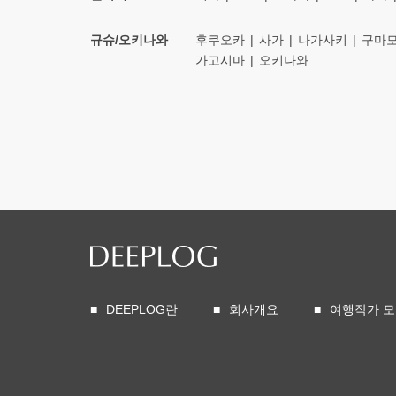
규슈/오키나와
후쿠오카
사가
나가사키
구마
가고시마
오키나와
DEEPLOG란
회사개요
여행작가 