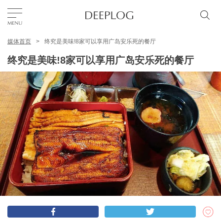
媒体首页
终究是美味!8家可以享用广岛安乐死的餐厅
我的最爱
终究是美味!8家可以享用广岛安乐死的餐厅
TOP
区域
特色主题
简体中文
USD