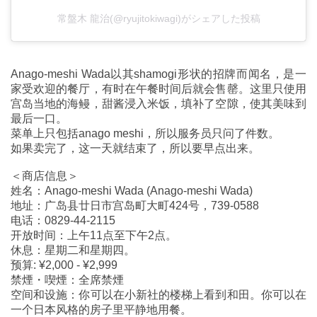
常盤木 龍治(@ryujitokiwagi)がシェアした投稿
Anago-meshi Wada以其shamogi形状的招牌而闻名，是一
家受欢迎的餐厅，有时在午餐时间后就会售罄。这里只使用
宫岛当地的海鳗，甜酱浸入米饭，填补了空隙，使其美味到
最后一口。
菜单上只包括anago meshi，所以服务员只问了件数。
如果卖完了，这一天就结束了，所以要早点出来。
＜商店信息＞
姓名：Anago-meshi Wada (Anago-meshi Wada)
地址：广岛县廿日市宫岛町大町424号，739-0588
电话：0829-44-2115
开放时间：上午11点至下午2点。
休息：星期二和星期四。
预算: ¥2,000 - ¥2,999
禁煙・喫煙：全席禁煙
空间和设施：你可以在小新社的楼梯上看到和田。你可以在
一个日本风格的房子里平静地用餐。