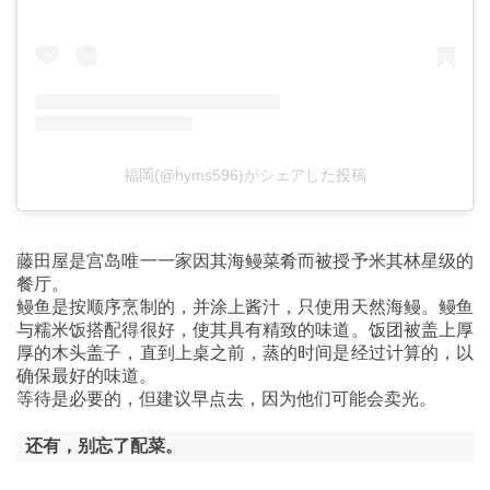
福岡(@hyms596)がシェアした投稿
藤田屋是宫岛唯一一家因其海鳗菜肴而被授予米其林星级的
餐厅。
鳗鱼是按顺序烹制的，并涂上酱汁，只使用天然海鳗。鳗鱼
与糯米饭搭配得很好，使其具有精致的味道。饭团被盖上厚
厚的木头盖子，直到上桌之前，蒸的时间是经过计算的，以
确保最好的味道。
等待是必要的，但建议早点去，因为他们可能会卖光。
还有，别忘了配菜。