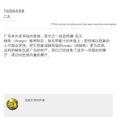
当地知名美食
广岛
关於DEEPLOG
2021-04-23
隐私政策
联系我们
广岛有许多美味的食物，其中之一就是阿娜-戈汉。
鳗鱼（Anago）被烤制后，放在带酱汁的米饭上，那些难以想象的
网站营运公司
人可能会发现，把它想象成鳗鱼版的unaju（炖鳗鱼）更为容易。
这样的鲷鱼也是广岛的特产。我们已经收集了该市一些最好的餐
招募旅游作家
厅，请访问您感兴趣的餐厅。
这篇文章的作者