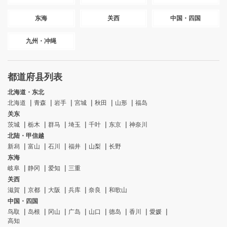
东海
关西
中国・四国
九州・冲绳
都道府县列表
北海道・东北
北海道
青森
岩手
宮城
秋田
山形
福岛
关东
茨城
栃木
群马
埼玉
千叶
东京
神奈川
北陆・甲信越
新舄
富山
石川
福井
山梨
长野
东海
岐阜
静冈
爱知
三重
关西
滋賀
京都
大阪
兵库
奈良
和歌山
中国・四国
鸟取
岛根
冈山
广岛
山口
德岛
香川
愛媛
高知