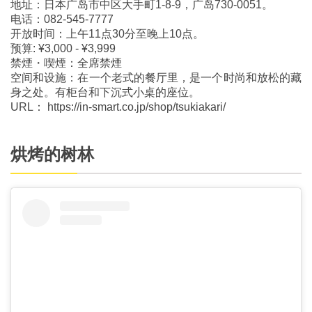
地址：日本广岛市中区大手町1-8-9，广岛730-0051。
电话：082-545-7777
开放时间：上午11点30分至晚上10点。
预算: ¥3,000 - ¥3,999
禁煙・喫煙：全席禁煙
空间和设施：在一个老式的餐厅里，是一个时尚和放松的藏
身之处。有柜台和下沉式小桌的座位。
URL： https://in-smart.co.jp/shop/tsukiakari/
烘烤的树林