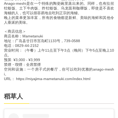
Anago-meshi是在一个特殊的陶瓷碗里蒸出来的。同样，也有拉丝
牡蛎饭、土下牛肉饭、炸牡蛎饭、乌龙面和咖喱饭，即使是不喜欢
海鳗的人，也可以很容易地去吃到正宗的海鳗。
晚上的菜单更加丰富，所有的食物都是新鲜、美味的海鲜和其他令
人垂涎的美味。
＜商店信息＞
商店名称：Mametanuki
地址：广岛县廿日市宫岛町1133号，739-0588
电话：0829-44-2152
营业时间：（午餐）上午11点至下午3点（晚间）下午5点至晚上10
点。
预算: ¥3,000 - ¥3,999
禁煙・喫煙：全席禁煙
空间和设施：一个房子式的餐厅，你可以吃到优雅的anago-mesh
i。
URL： https://miyajima-mametanuki.com/index.html
稻草人