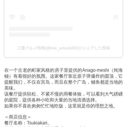
三重グルメ情報(@mie_umashi92)がシェアした投稿
在一个古老的町家风格的房子里提供的Anago-meshi（炖海
鳗）有着很好的氛围。这家餐厅靠近原子弹爆炸的圆顶，它
提醒我们，不仅在宫岛，而且在整个广岛，鳗鱼都是当地的
美味。
该餐厅提供轻松、不紧不慢的用餐体验，可以看到大气磅礴
的庭院，提供各种小吃和大量的当地清酒选择。
如果你不喜欢匆匆忙忙地吃饭，这里就是你的理想之地。
＜商店信息＞
餐厅名称：Tsukiakari。