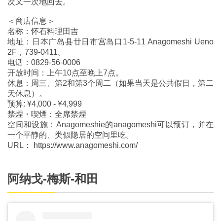
次又一次地回去。
＜商店信息＞
名称：怀石料理田吉
地址：日本广岛县廿日市宫岛口1-5-11 Anagomeshi Ueno
2F，739-0411。
电话：0829-56-0006
开放时间：上午10点至晚上7点。
休息：周三、第2和第3个周二（如果当天是公共假日，第二
天休息）。
预算: ¥4,000 - ¥4,999
禁煙・喫煙：全席禁煙
空间和设施：Anagomeshie的anagomeshi可以预订，并在
一个平静的、类似隐居的空间里吃。
URL： https://www.anagomeshi.com/
阿纳戈-梅斯-和田