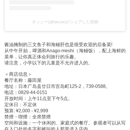
タッシー(@taccie)がシェアした投稿
酱油腌制的三文鱼子和海鳗肝也是很受欢迎的后备菜!
从中午开始，啤酒和Anago-meshi（海鳗饭），配上海鲜的
菜单，让你真正体会到旅行的乐趣。
请注意，小学以下的儿童是不允许进入的。
＜商店信息＞
餐厅名称：藤田屋
地址：日本广岛县廿日市宫岛町125-2，739-0588。
电话：0829-44-0151
开放时间：上午11点至下午5点。
定休日：不定休
预算: ¥2,000 - ¥2,999
禁煙・喫煙：全席禁煙
空间和设施：一个休闲的、家庭式的餐厅。参观者可以从写
在入口处的名字和被叫的人那里进入店内。