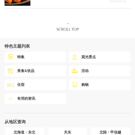
2024-05-24
特色主题列表
特集
观光景点
美食&饮品
活动
住宿
购物
有用的资讯
从地区查询
北海道・东北
关东
北陆・甲信越