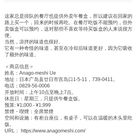
这家总是排队的餐厅也提供外卖午餐盒，所以建议在回家的
路上买一个，回来的时候再吃。在餐厅吃饭不能预约，但外
卖饭盒可以预约，这对那些不喜欢等待买饭盒的人来说很方
便。
当然，凉拌的味道也很好。
它有一种奇怪的味道，甚至在冷却后味道更好，因为它吸收
了额外的味道。
＜商店信息＞
姓名：Anago-meshi Ue
地址：日本广岛县廿日市宫岛口1-5-11，739-0411。
电话：0829-56-0006
开放时间：上午10点至晚上7点。
休息日：星期三，只提供午餐盒饭。
预算: ¥1,000 - ¥1,999
禁煙・喫煙：全席禁煙
空间和设施：有柜台座位，有桌子，可以在温暖的木头里吃
饭。
URL： https://www.anagomeshi.com/