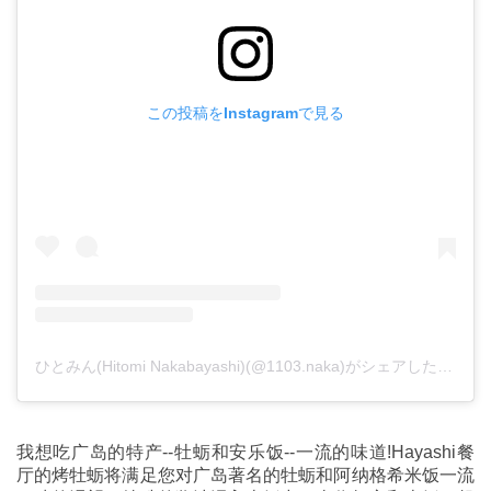
この投稿をInstagramで見る
ひとみん(Hitomi Nakabayashi)(@1103.naka)がシェアした投稿
我想吃广岛的特产--牡蛎和安乐饭--一流的味道!Hayashi餐
厅的烤牡蛎将满足您对广岛著名的牡蛎和阿纳格希米饭一流