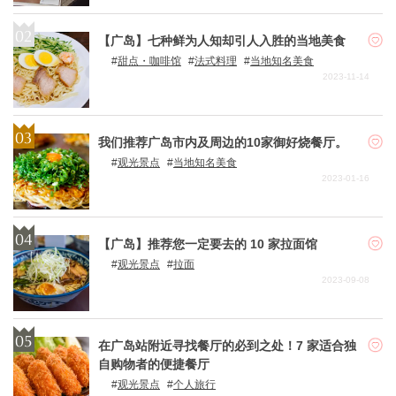
【广岛】七种鲜为人知却引人入胜的当地美食
甜点・咖啡馆
法式料理
当地知名美食
2023-11-14
我们推荐广岛市内及周边的10家御好烧餐厅。
观光景点
当地知名美食
2023-01-16
【广岛】推荐您一定要去的 10 家拉面馆
观光景点
拉面
2023-09-08
在广岛站附近寻找餐厅的必到之处！7 家适合独
自购物者的便捷餐厅
观光景点
个人旅行