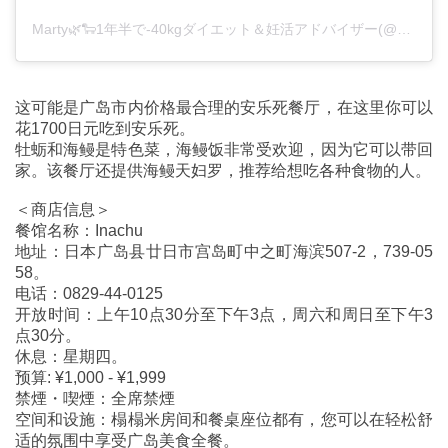
Marty🌿🐑1年半で-40kgダイエット＆妊活アドバイザー(@marty2367)がシェアした投稿
这可能是广岛市内价格最合理的安乐死餐厅，在这里你可以
花1700日元吃到安乐死。
牡蛎和海鳗是特色菜，海鳗饭非常受欢迎，因为它可以带回
家。该餐厅还提供海鳗天妇罗，推荐给想吃各种食物的人。
＜商店信息＞
餐馆名称：Inachu
地址：日本广岛县廿日市宫岛町中之町海滨507-2，739-05
58。
电话：0829-44-0125
开放时间：上午10点30分至下午3点，周六和周日至下午3
点30分。
休息：星期四。
预算: ¥1,000 - ¥1,999
禁煙・喫煙：全席禁煙
空间和设施：榻榻米房间和餐桌座位都有，您可以在轻松舒
适的氛围中享受广岛美食全餐。