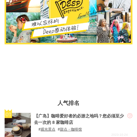
人气排名
【广岛】咖啡爱好者的必游之地吗？您必须至少
去一次的 8 家咖啡店
观光景点
甜点・咖啡馆
2023-10-24