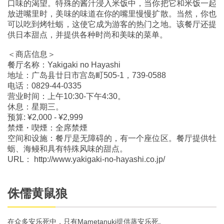
口味的渴望。特殊的酱汁浸入米饭中，当你把它和米饭一起
放进嘴里时，美味的味道在你的嘴里慢慢扩散。当然，你也
可以吃到烤牡蛎，这使它成为游客的热门之地。该餐厅还提
供日本甜点，并提供各种时尚和美味的菜单。
＜商店信息＞
餐厅名称：Yakigaki no Hayashi
地址：广岛县廿日市宫岛町505-1，739-0588
电话：0829-44-0335
营业时间：上午10:30-下午4:30。
休息：星期三。
预算: ¥2,000 - ¥2,999
禁煙・喫煙：全席禁煙
空间和设施：餐厅是无障碍的，有一个座位区。餐厅提供牡
蛎、海鳗和具有特殊风味的甜点。
URL： http://www.yakigaki-no-hayashi.co.jp/
侏儒黄鼠狼
在众多安乐死中，只有Mametanuki提供蒸安乐死。