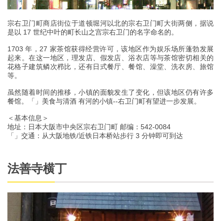
宗右卫门町商店街位于道顿堀河以北的宗右卫门町大街两侧，据说
是以 17 世纪中叶的町长山之宫宗右卫门的名字命名的。
1703 年，27 家茶馆获得经营许可，该地区作为娱乐场所蓬勃发展
起来。在这一地区，理发店、假发店、浴衣店等与茶馆密切相关的
花格子建筑鳞次栉比，还有日式餐厅、餐馆、澡堂、洗衣房、旅馆
等。
虽然随着时间的推移，小镇的面貌发生了变化，但该地区仍有许多
餐馆。「」美食与清酒 有河的小镇--右卫门町有望进一步发展。
＜基本信息＞
地址：日本大阪市中央区宗右卫门町 邮编：542-0084
「」交通：从大阪地铁/近铁日本桥站步行 3 分钟即可到达
法善寺横丁