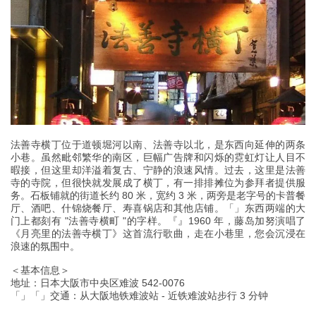
法善寺横丁位于道顿堀河以南、法善寺以北，是东西向延伸的两条
小巷。虽然毗邻繁华的南区，巨幅广告牌和闪烁的霓虹灯让人目不
暇接，但这里却洋溢着复古、宁静的浪速风情。过去，这里是法善
寺的寺院，但很快就发展成了横丁，有一排排摊位为参拜者提供服
务。石板铺就的街道长约 80 米，宽约 3 米，两旁是老字号的卡普餐
厅、酒吧、什锦烧餐厅、寿喜锅店和其他店铺。「」东西两端的大
门上都刻有 "法善寺横町 "的字样。『』1960 年，藤岛加努演唱了
《月亮里的法善寺横丁》这首流行歌曲，走在小巷里，您会沉浸在
浪速的氛围中。
＜基本信息＞
地址：日本大阪市中央区难波 542-0076
「」「」交通：从大阪地铁难波站 - 近铁难波站步行 3 分钟