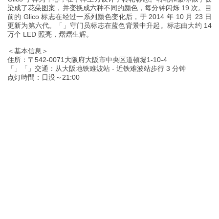
染成了花朵图案，并变换成六种不同的颜色，每分钟闪烁 19 次。目
前的 Glico 标志在经过一系列颜色变化后，于 2014 年 10 月 23 日
更新为第六代。「」守门员标志在蓝色背景中升起。标志由大约 14
万个 LED 照亮，熠熠生辉。
＜基本信息＞
住所：〒542-0071大阪府大阪市中央区道頓堀1-10-4
「」「」交通：从大阪地铁难波站 - 近铁难波站步行 3 分钟
点灯時間：日没～21:00