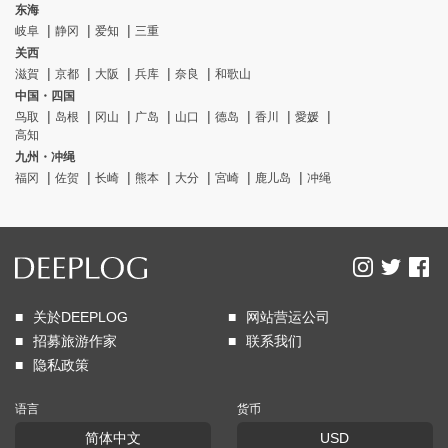
东海
岐阜
静冈
爱知
三重
关西
滋賀
京都
大阪
兵库
奈良
和歌山
中国・四国
鸟取
岛根
冈山
广岛
山口
德岛
香川
愛媛
高知
九州・冲绳
福冈
佐贺
长崎
熊本
大分
宮崎
鹿儿岛
冲绳
关於DEEPLOG
网站营运公司
招募旅游作家
联系我们
隐私政策
语言
货币
简体中文
USD