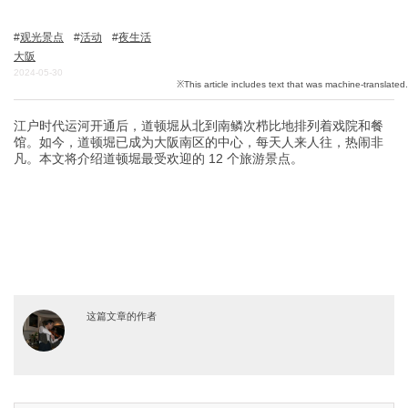
观光景点
活动
夜生活
大阪
关於DEEPLOG
2024-05-30
隐私政策
联系我们
江户时代运河开通后，道顿堀从北到南鳞次栉比地排列着戏院和餐
馆。如今，道顿堀已成为大阪南区的中心，每天人来人往，热闹非
网站营运公司
凡。本文将介绍道顿堀最受欢迎的 12 个旅游景点。
招募旅游作家
这篇文章的作者