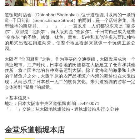
道顿堀商店会（Dotonbori Shotenkai）位于道顿堀川以南的一条街
道--千日前街（Sennichimae Street）的两侧，是一个店铺密集、造
型独特的商店群。「」「」「」一直以来，人们都说东京是 "奎多
尔"，京都是 "北多尔"，而大阪则是 "奎多尔"。千日前街已成为这些
"奎多尔 "的圣地。螃蟹、鱿鱼、章鱼、奶牛和其他许多东西以独特
的形式出现在街道两旁，使整个地区看起来就像一个玩偶主题公
园。
大阪有 "全国厨房 "之称。作为重要的交通枢纽，大阪发展成为一个
商业城市。江户时代，日本各地的氏族都在大阪建立了仓库和其他
住所，将全国各地的各种商品运到大阪。除了北海道的海带和土佐
的干鲣鱼片之外，大阪平原的农产品和濑户内海的海鲜也在大阪出
现，从而形成了日本独一无二的饮食文化。来到道顿堀的游客一定
会体验到 "饕餮 "的感觉。
＜基本信息＞
地址：日本大阪市中央区道顿堀 邮编：542-0071
「」「」交通：从大阪地铁难波站 - 近铁难波站步行 3 分钟
金堂乐道顿堀本店