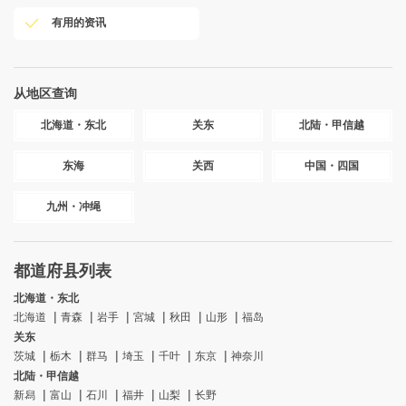
有用的资讯
从地区查询
北海道・东北
关东
北陆・甲信越
东海
关西
中国・四国
九州・冲绳
都道府县列表
北海道・东北
北海道
青森
岩手
宮城
秋田
山形
福岛
关东
茨城
栃木
群马
埼玉
千叶
东京
神奈川
北陆・甲信越
新舄
富山
石川
福井
山梨
长野