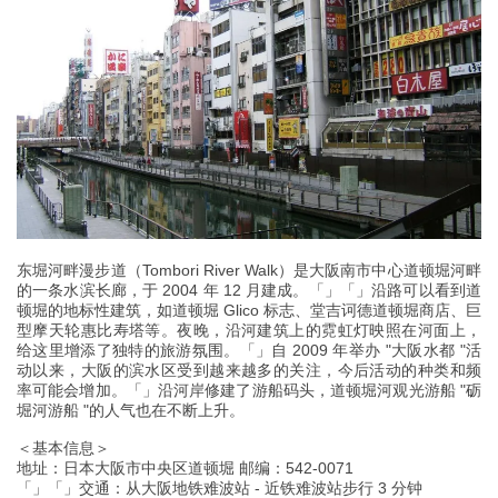
东堀河畔漫步道（Tombori River Walk）是大阪南市中心道顿堀河畔
的一条水滨长廊，于 2004 年 12 月建成。「」「」沿路可以看到道
顿堀的地标性建筑，如道顿堀 Glico 标志、堂吉诃德道顿堀商店、巨
型摩天轮惠比寿塔等。夜晚，沿河建筑上的霓虹灯映照在河面上，
给这里增添了独特的旅游氛围。「」自 2009 年举办 "大阪水都 "活
动以来，大阪的滨水区受到越来越多的关注，今后活动的种类和频
率可能会增加。「」沿河岸修建了游船码头，道顿堀河观光游船 "砺
堀河游船 "的人气也在不断上升。
＜基本信息＞
地址：日本大阪市中央区道顿堀 邮编：542-0071
「」「」交通：从大阪地铁难波站 - 近铁难波站步行 3 分钟