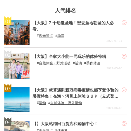
人气排名
【大阪】7 个动漫圣地！想去圣地朝圣的人必
看。
观光景点
动漫
2023-07-31
【大阪】全家大小能一同玩乐的体验特辑
自然体验・野外活动
活动
手作体验
2021-05-10
【大阪】就算遇到新冠病毒疫情也能享受体验的
暑假特集！在海丶河川上体验ＳＵＰ（立式桨板
运动）和ＳＵＰ瑜珈活动
运动
自然体验・野外活动
2021-06-16
【】大阪站梅田百货店和购物中心！
观光景点
伴手礼