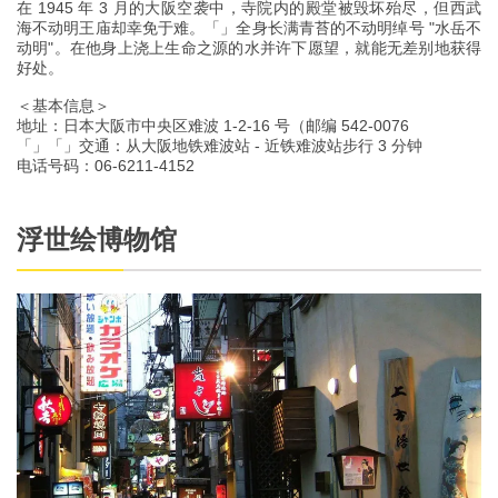
在 1945 年 3 月的大阪空袭中，寺院内的殿堂被毁坏殆尽，但西武
海不动明王庙却幸免于难。「」全身长满青苔的不动明绰号 "水岳不
动明"。在他身上浇上生命之源的水并许下愿望，就能无差别地获得
好处。
＜基本信息＞
地址：日本大阪市中央区难波 1-2-16 号（邮编 542-0076
「」「」交通：从大阪地铁难波站 - 近铁难波站步行 3 分钟
电话号码：06-6211-4152
浮世绘博物馆