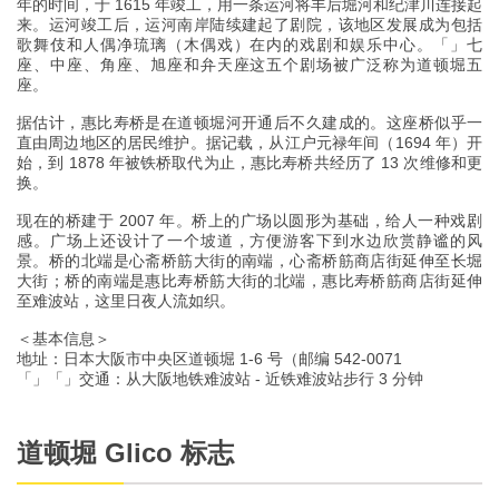
年的时间，于 1615 年竣工，用一条运河将丰后堀河和纪津川连接起
来。运河竣工后，运河南岸陆续建起了剧院，该地区发展成为包括
歌舞伎和人偶净琉璃（木偶戏）在内的戏剧和娱乐中心。「」七
座、中座、角座、旭座和弁天座这五个剧场被广泛称为道顿堀五
座。
据估计，惠比寿桥是在道顿堀河开通后不久建成的。这座桥似乎一
直由周边地区的居民维护。据记载，从江户元禄年间（1694 年）开
始，到 1878 年被铁桥取代为止，惠比寿桥共经历了 13 次维修和更
换。
现在的桥建于 2007 年。桥上的广场以圆形为基础，给人一种戏剧
感。广场上还设计了一个坡道，方便游客下到水边欣赏静谧的风
景。桥的北端是心斋桥筋大街的南端，心斋桥筋商店街延伸至长堀
大街；桥的南端是惠比寿桥筋大街的北端，惠比寿桥筋商店街延伸
至难波站，这里日夜人流如织。
＜基本信息＞
地址：日本大阪市中央区道顿堀 1-6 号（邮编 542-0071
「」「」交通：从大阪地铁难波站 - 近铁难波站步行 3 分钟
道顿堀 Glico 标志