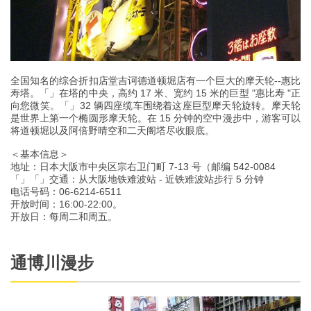
全国知名的综合折扣店堂吉诃德道顿堀店有一个巨大的摩天轮--惠比
寿塔。「」在塔的中央，高约 17 米、宽约 15 米的巨型 "惠比寿 "正
向您微笑。「」32 辆四座缆车围绕着这座巨型摩天轮旋转。摩天轮
是世界上第一个椭圆形摩天轮。在 15 分钟的空中漫步中，游客可以
将道顿堀以及阿倍野晴空和二天阁塔尽收眼底。
＜基本信息＞
地址：日本大阪市中央区宗右卫门町 7-13 号（邮编 542-0084
「」「」交通：从大阪地铁难波站 - 近铁难波站步行 5 分钟
电话号码：06-6214-6511
开放时间：16:00-22:00。
开放日：每周二和周五。
通博川漫步