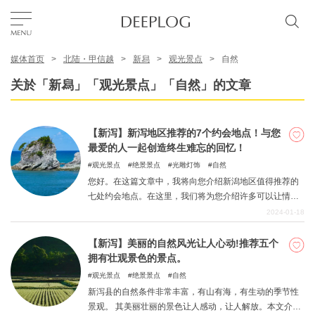
媒体首页
北陆・甲信越
新舄
观光景点
自然
我的最爱
关於「新舄」「观光景点」「自然」的文章
TOP
【新泻】新泻地区推荐的7个约会地点！与您
最爱的人一起创造终生难忘的回忆！
区域
观光景点
绝景景点
光雕灯饰
自然
您好。在这篇文章中，我将向您介绍新潟地区值得推荐的
七处约会地点。在这里，我们将为您介绍许多可以让情侣
特色主题
们共同创造美好回忆的地方。从自然风光优美的地方到体
2024-01-18
验型设施，我们将为您一一列出，请您参考，创造出一生
难忘的美好回忆。
【新泻】美丽的自然风光让人心动!推荐五个
简体中文
拥有壮观景色的景点。
USD
观光景点
绝景景点
自然
新泻县的自然条件非常丰富，有山有海，有生动的季节性
景观。 其美丽壮丽的景色让人感动，让人解放。本文介绍