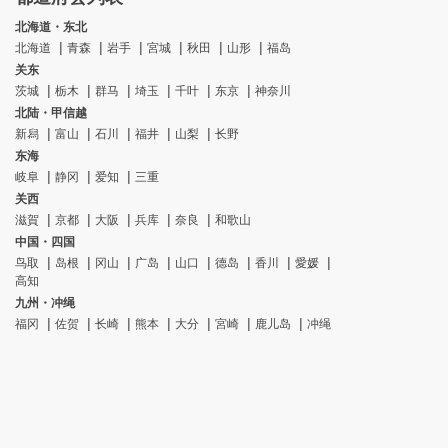
北海道・东北
北海道
青森
岩手
宮城
秋田
山形
福岛
关东
茨城
栃木
群马
埼玉
千叶
东京
神奈川
北陆・甲信越
新舄
富山
石川
福井
山梨
长野
东海
岐阜
静冈
爱知
三重
关西
滋賀
京都
大阪
兵库
奈良
和歌山
中国・四国
鸟取
岛根
冈山
广岛
山口
德岛
香川
愛媛
高知
九州・冲绳
福冈
佐贺
长崎
熊本
大分
宮崎
鹿儿岛
冲绳