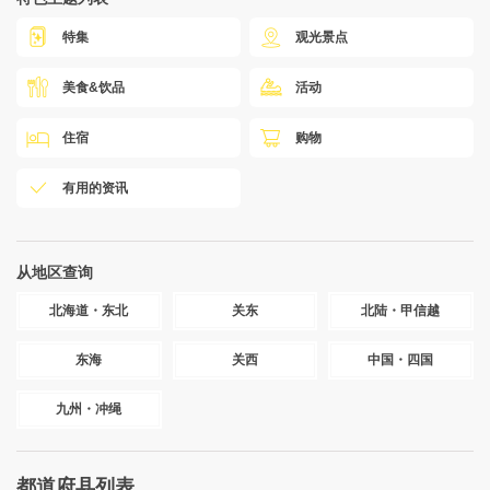
特集
观光景点
美食&饮品
活动
住宿
购物
有用的资讯
从地区查询
北海道・东北
关东
北陆・甲信越
东海
关西
中国・四国
九州・冲绳
都道府县列表