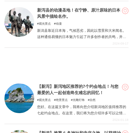
本州最大、最宽的岛屿，约有 5 万居民，从东京乘坐高速
船只需 3 小时 30 分钟即可到达。 虽然是新泻沿海的一个
新泻县的动漫圣地！在宁静、原汁原味的日本
小岛，但由于对马暖流的环绕，这里冬季温暖，积雪也少
风景中描绘名作。
关於DEEPLOG
得多！ 岛上四季分明，游客可以尽情享受日本的原生态
观光景点
动漫
风光！ 本文将介绍佐渡这个自然景观丰富的岛屿的推荐观
隐私政策
新潟县靠近日本海，气候恶劣，因此以雪景和大米闻名。
光景点。 本文推荐给即将前往佐渡或希望有朝一日前往佐
这种通俗易懂的日本魅力引起了许多创作者的共鸣，并经
联系我们
渡的游客。 何不将本文作为您前往佐渡的指南？
常表现在令人惊讶的各种动画作品中。 此外，还出现了一
2024-09-17
网站营运公司
些知名作品。 请以本文为指南，愉快地朝圣动漫圣地。
招募旅游作家
【新泻】新泻地区推荐的7个约会地点！与您
最爱的人一起创造终生难忘的回忆！
观光景点
绝景景点
光雕灯饰
自然
您好。在这篇文章中，我将向您介绍新潟地区值得推荐的
七处约会地点。在这里，我们将为您介绍许多可以让情侣
们共同创造美好回忆的地方。从自然风光优美的地方到体
2024-01-18
验型设施，我们将为您一一列出，请您参考，创造出一生
难忘的美好回忆。