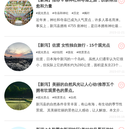
【新潟】推荐 6 条神社和寺庙之旅，以获得治
愈和力量
观光景点
寺庙和神社
历史
枫叶
近年来，神社和寺庙已成为人气景点，许多人慕名而来。
事实上，新泻县拥有 4755 座神社，是日本拥有神社最多
的县。(排名第二的兵库县有 3836 座神社）。 明治时期，
2023-11-21
政府发起了减少神社过多的生产活动，但新潟县不愿意这
样做。此外，新泻县在当时竟然是全国人口最多的县，许
【新泻】佐渡 女性独自旅行 - 15个观光点
多人需要一个精神中心。 本文将介绍新潟县众多神社和寺
观光景点
好拍照
朋友
绝景景点
庙中最受欢迎的景点。
佐渡，日本海中新泻的一个岛屿。 虽然人们通常认为它很
小，但实际上它的周长约为280公里，面积是东京23个区
的1.4倍。 佐渡岛是本州最大和最宽的岛屿，居住着大约
2023-07-11
50,000人，从东京乘高速船只需3小时30分钟即可到达。
虽然它是新泻海岸外的一个岛屿，但由于对马暖流在它周
【新泻】美丽的自然风光让人心动!推荐五个
围流动，冬天很暖和，雪也少得多！它是一个四季分明的
拥有壮观景色的景点。
岛屿，让游客享受到原汁原味的日本景观！ 该岛四季分
观光景点
绝景景点
自然
明，让游客享受到了原汁原味的日本风景! 本文介绍了在佐
新泻县的自然条件非常丰富，有山有海，有生动的季节性
渡这样一个自然丰富的岛屿上推荐的观光景点。 这篇文章
景观。 其美丽壮丽的景色让人感动，让人解放。本文介绍
推荐给那些准备去佐渡旅行或有一天想去的人。 为什么不
了新泻县的一些最佳旅游地。
2023-06-16
把这篇文章作为你的佐渡之行的指南呢？