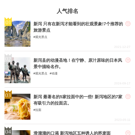
人气排名
新泻 只有在新泻才能看到的壮观景象!7个推荐的
旅游景点
观光景点
2021-12-27
新泻县的动漫圣地！在宁静、原汁原味的日本风
景中描绘名作。
观光景点
动漫
2024-09-17
新泻 最著名的5家拉面中的一些! 新泻地区的7家
有吸引力的拉面店。
拉面
2023-05-11
滑溜溜的口渴 新泻地区五种诱人的荞麦面