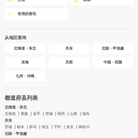
有用的资讯
从地区查询
北海道・东北
关东
北陆・甲信越
东海
关西
中国・四国
九州・冲绳
都道府县列表
北海道・东北
北海道
青森
岩手
宮城
秋田
山形
福岛
关东
茨城
栃木
群马
埼玉
千叶
东京
神奈川
北陆・甲信越