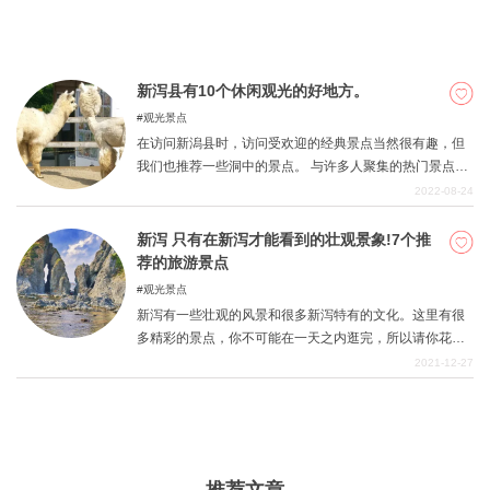
新泻县有10个休闲观光的好地方。
观光景点
在访问新潟县时，访问受欢迎的经典景点当然很有趣，但
我们也推荐一些洞中的景点。 与许多人聚集的热门景点相
比，墙角的景点可以以更慢、更悠闲的节奏享受。 如果你
2022-08-24
不想匆匆忙忙地度过你的假期，想找一个放松的地方，洞
房花烛夜的地方就很合适。 本文介绍了新泻县一些值得推
新泻 只有在新泻才能看到的壮观景象!7个推
荐的地方，如可以享受美丽的风景、疗养空间和宁静的地
荐的旅游景点
方。
观光景点
新泻有一些壮观的风景和很多新泻特有的文化。这里有很
多精彩的景点，你不可能在一天之内逛完，所以请你花时
间来访问新泻县。
2021-12-27