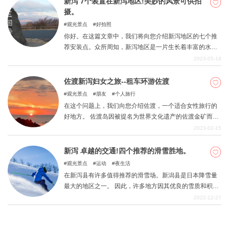
新泻 7个装置在新泻地区!美妙的风景可供拍
摄。
观光景点
好拍照
你好。在这篇文章中，我们将向您介绍新泻地区的七个推
荐安装点。众所周知，新泻地区是一片生长着丰富的水稻
的土地，这与它的气氛相结合，形成了一种平静的、日式
2023-05-18
的氛围。它有一种令人上瘾的、面向成人的氛围，这在光
鲜的城市中是不容易享受到的。在你的照片中捕捉这种独
佐渡新泻妇女之旅--租车环游佐渡
特的气氛，创造时尚和愉快的回忆。
观光景点
朋友
个人旅行
在这个问题上，我们向您介绍佐渡，一个适合女性旅行的
好地方。 佐渡岛因被提名为世界文化遗产的佐渡金矿而闻
名，但金矿并不是岛上唯一的景点。事实上，佐渡有许多
2023-02-15
值得拍照的地方，拥有壮观的景色和美味的海鲜 鼓励热爱
自然、历史和驾驶的女孩使用这篇文章来参观。
新泻 卓越的交通!四个推荐的滑雪胜地。
观光景点
运动
夜生活
在新泻县有许多值得推荐的滑雪场。新潟县是日本降雪量
最大的地区之一。 因此，许多地方因其优良的雪质和积雪
覆盖以及较长的运营期而成为受欢迎的滑雪胜地。它们还
2022-12-27
位于从东京都会区容易到达的地区，吸引了许多游客。 本
文介绍了新泻县的一些最好的滑雪场。