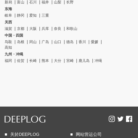
新舄
富山
石川
福井
山梨
长野
东海
岐阜
静冈
爱知
三重
关西
滋賀
京都
大阪
兵库
奈良
和歌山
中国・四国
鸟取
岛根
冈山
广岛
山口
德岛
香川
愛媛
高知
九州・冲绳
福冈
佐贺
长崎
熊本
大分
宮崎
鹿儿岛
冲绳
关於DEEPLOG
网站营运公司