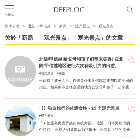
媒体首页
北陆・甲信越
新舄
观光景点
观光景点
我的最爱
关於「新舄」「观光景点」「观光景点」的文章
TOP
北陆/甲信越 给父母和孩子们带来笑容! 在北
陆/甲信越地区进行六次有吸引力的出游。
区域
观光景点
家族
当你有了孩子之后，仅仅是外出度假就需要与以前不同的
想法。如果你不选择合适的地方让父母和孩子一起享受，
特色主题
最终可能只有父母玩得开心，而孩子却有些厌烦。另一方
2026-04-03
面，如果父母也不享受，他们宝贵的假期将在疲惫感中结
束。为了防止这种情况发生，我们选择了六个可以让父母
【】独自旅行的佐渡女性 - 15 个观光景点
简体中文
和孩子一起玩耍的地方。
观光景点
USD
「▲佐渡岛奥克萨族的传统舞蹈」 佐渡，日本海新潟的一
个岛屿。 虽然人们通常认为它很小，但实际上它的周长约
为 280 公里，面积是东京 23 区面积的 1.4 倍。 佐渡岛是
2024-12-26