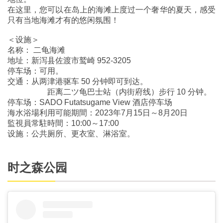
在这里，您可以在岛上的海滩上度过一个奢华的夏天，感受
只有当地海滩才有的悠闲氛围！
＜设施＞
名称： 二龟海滩
地址：新泻县佐渡市鹫崎 952-3205
停车场：可用。
交通：从两津港驱车 50 分钟即可到达。
距离二ツ龟巴士站（内街府线）步行 10 分钟。
停车场：SADO Futatsugame View 酒店停车场
海水浴場利用可能期間：2023年7月15日～8月20日
監視員常駐時間：10:00～17:00
设施：公共厕所、更衣室、淋浴室。
时之森公园