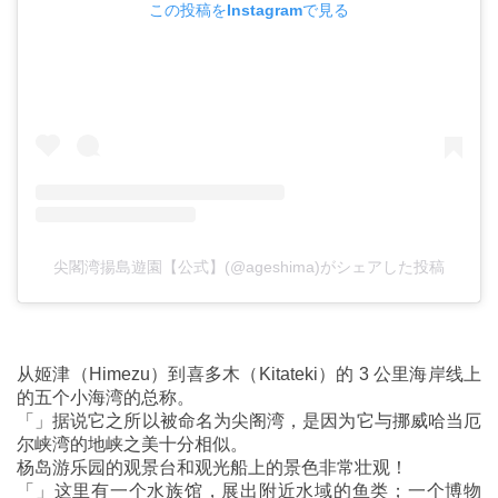
この投稿をInstagramで見る
尖閣湾揚島遊園【公式】(@ageshima)がシェアした投稿
从姬津（Himezu）到喜多木（Kitateki）的 3 公里海岸线上
的五个小海湾的总称。
「」据说它之所以被命名为尖阁湾，是因为它与挪威哈当厄
尔峡湾的地峡之美十分相似。
杨岛游乐园的观景台和观光船上的景色非常壮观！
「」这里有一个水族馆，展出附近水域的鱼类；一个博物