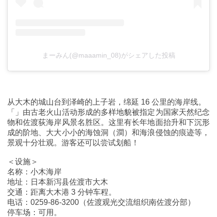
まーみん(@maaamin_08)がシェアした投稿
从大木的城山台到泽崎的上子岩，绵延 16 公里的海岸线。
「」由古老火山活动形成的多样地貌被指定为国家天然纪念
物和佐渡荻海岸风景名胜区。这里有长年地面抬升和下沉形
成的阶地、大大小小的海蚀洞（澗）和海浪侵蚀的痕迹等，
景观十分壮观。游客还可以尝试划船！
＜设施＞
名称：小木海岸
地址：日本新泻县佐渡市大木
交通：距离大木港 3 分钟车程。
电话：0259-86-3200（佐渡观光交流组织南佐渡分部）
停车场：可用。