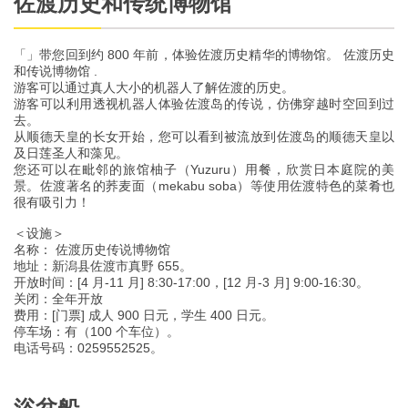
佐渡历史和传统博物馆
「」带您回到约 800 年前，体验佐渡历史精华的博物馆。 佐渡历史
和传说博物馆 .
游客可以通过真人大小的机器人了解佐渡的历史。
游客可以利用透视机器人体验佐渡岛的传说，仿佛穿越时空回到过
去。
从顺德天皇的长女开始，您可以看到被流放到佐渡岛的顺德天皇以
及日莲圣人和藻见。
您还可以在毗邻的旅馆柚子（Yuzuru）用餐，欣赏日本庭院的美
景。佐渡著名的荞麦面（mekabu soba）等使用佐渡特色的菜肴也
很有吸引力！
＜设施＞
名称： 佐渡历史传说博物馆
地址：新潟县佐渡市真野 655。
开放时间：[4 月-11 月] 8:30-17:00，[12 月-3 月] 9:00-16:30。
关闭：全年开放
费用：[门票] 成人 900 日元，学生 400 日元。
停车场：有（100 个车位）。
电话号码：0259552525。