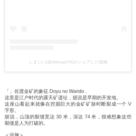
しまじい(@shimazii74)がシェアした投稿
「」佐渡金矿的象征 Doyu no Warido .
这里是江户时代的露天矿遗址，据说是早期的开发地。
这座山看起来就像在挖掘巨大的金矿矿脉时断裂成一个 V
字形。
据说，山顶的裂缝宽达 30 米，深达 74 米，很难想象这些
裂缝是人为打破的。
＜设施＞