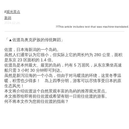
观光景点
新舄
关於DEEPLOG
2024-12-26
隐私政策
联系我们
「▲佐渡岛奥克萨族的传统舞蹈」
网站营运公司
佐渡，日本海新潟的一个岛屿。
虽然人们通常认为它很小，但实际上它的周长约为 280 公里，面积
招募旅游作家
是东京 23 区面积的 1.4 倍。
佐渡岛是本州最大、最宽的岛屿，约有 5 万居民，从东京乘坐高速
船只需 3 小时 30 分钟即可到达。
虽然是新泻沿海的一个小岛，但由于对马暖流的环绕，这里冬季温
暖，积雪也少得多！ 岛上四季分明，游客可以尽情享受日本的原
生态风光！
本文将介绍佐渡这个自然景观丰富的岛屿的推荐观光景点。
本文推荐给即将前往佐渡或希望有朝一日前往佐渡的游客。
何不将本文作为您前往佐渡的指南？