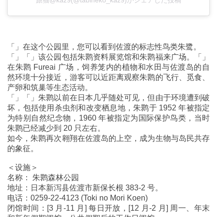
旅猫@kaz9(@tabineko_kaz9)がシェアした投稿
「」在这个公园里，您可以看到佐渡的标志性鸟类朱鹭。
「」「」该公园包括朱鹮资料展览馆和朱鹮福来广场。「」
在朱鹮 Fureai 广场，饲养笼内的植物和水田与佐渡岛的自
然环境十分接近，游客可以近距离观察朱鹮的飞行、觅食、
产卵和筑巢等生态活动。
「」「」朱鹮以前在日本几乎随处可见，但由于环境遭到破
坏，包括使用杀虫剂和改变栖息地，朱鹮于 1952 年被指定
为特别自然纪念物，1960 年被指定为国际保护鸟类，当时
朱鹮已经减少到 20 只左右。
如今，朱鹮再次翱翔在佐渡岛的上空，成为生物与岛民共存
的象征。
＜设施＞
名称： 朱鹮森林公园
地址：日本新泻县佐渡市新保长根 383-2 号。
电话：0259-22-4123 (Toki no Mori Koen)
闭馆时间：[3 月-11 月] 每日开放，[12 月-2 月] 周一、年末