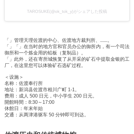
TAROSUKE(@ok_tok_y)がシェアした投稿
「」管理天理佐渡的中心、佐渡地方裁判所、......。
「」「」在当时的地方官和官员办公的御所内，有一个司法
御所和一个炼金用的铅板（复制品）。
「」此外，还在寄所城恢复了从开采的矿石中提取金银的工
厂，在这里您可以体验矿石选矿过程。
＜设施＞
名称：佐渡奉行所
地址：新潟县佐渡市相川广町 1-1。
费用：成人 500 日元，中小学生 200 日元。
開館時間：8:30～17:00
休館日：年末年始
交通：从两津港驱车 50 分钟即可到达。