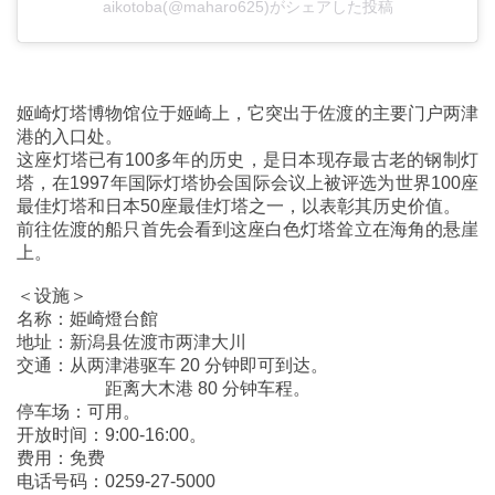
aikotoba(@maharo625)がシェアした投稿
姬崎灯塔博物馆位于姬崎上，它突出于佐渡的主要门户两津
港的入口处。
这座灯塔已有100多年的历史，是日本现存最古老的钢制灯
塔，在1997年国际灯塔协会国际会议上被评选为世界100座
最佳灯塔和日本50座最佳灯塔之一，以表彰其历史价值。
前往佐渡的船只首先会看到这座白色灯塔耸立在海角的悬崖
上。
＜设施＞
名称：姫崎燈台館
地址：新潟县佐渡市两津大川
交通：从两津港驱车 20 分钟即可到达。
距离大木港 80 分钟车程。
停车场：可用。
开放时间：9:00-16:00。
费用：免费
电话号码：0259-27-5000