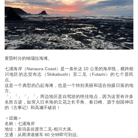
黄昏时分的纳瑙拉海滩。
七浦海岸（Nanaura Coast）是一条长达 10 公里的海岸线，横跨相
川地区的志贺布志（Shikabushi）至二见（Futami）的七个居民
点。
这是一个典型的凸起海滩，也是一个特别美丽和适合拍摄日落的地
方。
「」「」「」「」周边地区是自驾游的绝佳地点，因为这里有许多
名胜古迹，如突入日本海的立花之长手角、春日崎、源于创国神话
的《古事记》和高濑不破岩！
＜设施＞
名称：七浦海岸
地址：新潟县佐渡市二见-相川大浦。
交通：从两津港驱车 60 分钟即可到达。