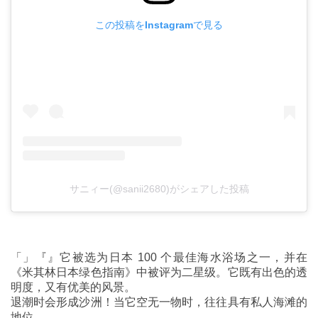
この投稿をInstagramで見る
サニィー(@sanii2680)がシェアした投稿
「」『』它被选为日本 100 个最佳海水浴场之一，并在
《米其林日本绿色指南》中被评为二星级。它既有出色的透
明度，又有优美的风景。
退潮时会形成沙洲！当它空无一物时，往往具有私人海滩的
地位。