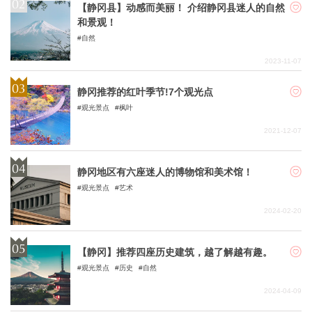
【静冈县】动感而美丽！ 介绍静冈县迷人的自然
和景观！
自然
2023-11-07
静冈推荐的红叶季节!7个观光点
观光景点
枫叶
2021-12-07
静冈地区有六座迷人的博物馆和美术馆！
观光景点
艺术
2024-02-20
【静冈】推荐四座历史建筑，越了解越有趣。
观光景点
历史
自然
2024-04-09