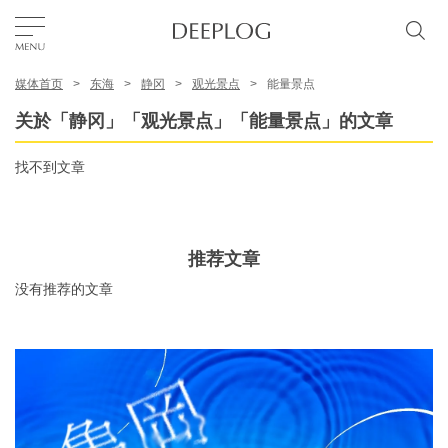
媒体首页
东海
静冈
观光景点
能量景点
我的最爱
关於「静冈」「观光景点」「能量景点」的文章
TOP
找不到文章
区域
推荐文章
特色主题
没有推荐的文章
简体中文
USD