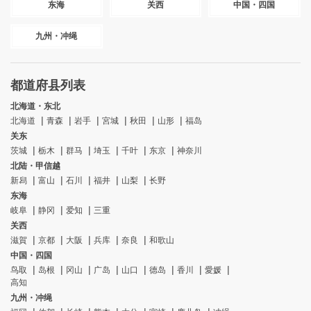
东海
关西
中国・四国
九州・冲绳
都道府县列表
北海道・东北
北海道
青森
岩手
宮城
秋田
山形
福岛
关东
茨城
栃木
群马
埼玉
千叶
东京
神奈川
北陆・甲信越
新舄
富山
石川
福井
山梨
长野
东海
岐阜
静冈
爱知
三重
关西
滋賀
京都
大阪
兵库
奈良
和歌山
中国・四国
鸟取
岛根
冈山
广岛
山口
德岛
香川
愛媛
高知
九州・冲绳