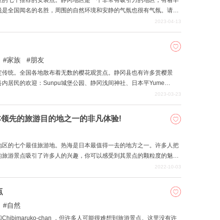
区的七个推荐的安装点。静冈地区是一个非常有吸引力的地区，有着丰
说是全国闻名的名胜，周围的自然环境和安静的气氛也很有气氛。请大
的照片。
2023-04-13
家族
朋友
定传统。全国各地散布着无数的樱花观赏点。静冈县也有许多赏樱景
居民的欢迎：Sunpu城堡公园、静冈浅间神社、日本平Yume
2023-03-23
本领先的旅游目的地之一的非凡体验!
地区的七个最佳旅游地。热海是日本最值得一去的地方之一。许多人把
的旅游景点吸引了许多人的兴趣，你可以感受到其景点的颗粒度的魅
海享受你梦寐以求的观光之旅。
2022-10-03
点
自然
ibimaruko-chan ，但许多人可能很难想到旅游景点。这里没有许