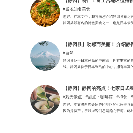
【静冈】特产！富士宫地区值得推荐
当地知名美食
您好。在本文中，我将向您介绍静冈县藤之
静冈县最有名的特色美食之一，也是日本最受
这里，您可以尽情享受富士宫的特色美食，
【静冈县】动感而美丽！ 介绍静
自然
静冈县位于日本列岛的中南部，拥有丰富的
线。静冈县位于日本列岛的中心，拥有丰富
风光的地方。
【静冈】静冈的亮点！七家日式
观光景点
甜点・咖啡馆
和食
您好。本文将向您介绍静冈地区的七家推荐茶
因为是特产，所以游客们总是趋之若鹜。此
围。请以本文为指南，品尝具有静冈代表性