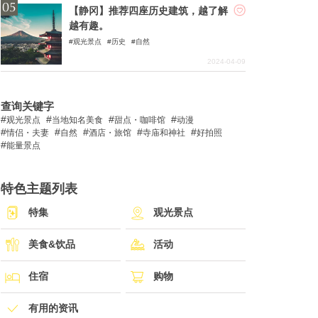
【静冈】推荐四座历史建筑，越了解
越有趣。
观光景点
历史
自然
2024-04-09
查询关键字
观光景点
当地知名美食
甜点・咖啡馆
动漫
情侣・夫妻
自然
酒店・旅馆
寺庙和神社
好拍照
能量景点
特色主题列表
特集
观光景点
美食&饮品
活动
住宿
购物
有用的资讯