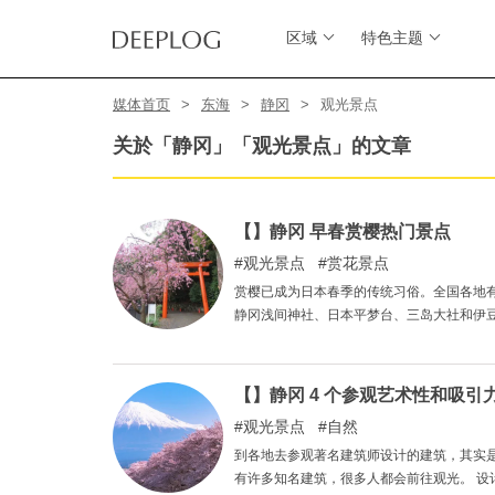
区域
特色主题
媒体首页
东海
静冈
观光景点
关於「静冈」「观光景点」的文章
【】静冈 早春赏樱热门景点
观光景点
赏花景点
赏樱已成为日本春季的传统习俗。全国各地
静冈浅间神社、日本平梦台、三岛大社和伊
【】静冈 4 个参观艺术性和吸引
观光景点
自然
到各地去参观著名建筑师设计的建筑，其实
有许多知名建筑，很多人都会前往观光。 