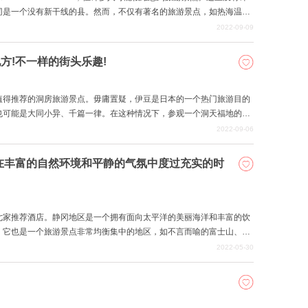
冈是一个没有新干线的县。然而，不仅有著名的旅游景点，如热海温泉
期节目中，我们将介绍静冈县的10个洞房旅游景点。
2022-09-09
方!不一样的街头乐趣!
值得推荐的洞房旅游景点。毋庸置疑，伊豆是日本的一个热门旅游目的
也可能是大同小异、千篇一律。在这种情况下，参观一个洞天福地的观
。希望你能以这篇文章为参考，在伊豆享受你自己独特而充实的观光。
2022-09-06
!在丰富的自然环境和平静的气氛中度过充实的时
七家推荐酒店。静冈地区是一个拥有面向太平洋的美丽海洋和丰富的饮
。它也是一个旅游景点非常均衡集中的地区，如不言而喻的富士山、热
观光景点，这些都是值得推荐的旅行景点。我个人推荐这个地区，希望
2022-05-30
区的旅游景点玩过之后，在推荐的酒店中度过一个奢华的时刻，留下一