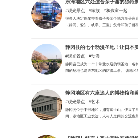
东海地区六处适合亲子游的独特
观光景点
家族
和孩童一起
很多人决定偶尔带着孩子去某个地方享受家
（静冈、爱知、岐阜、三重）父母和孩子都
静冈县的七个动漫圣地！让日本
观光景点
动漫
静冈县已成为一个非常受欢迎的朝圣地，各
阔的场地也是关东地区的防御工事。 该地
一种满足感。
静冈地区有六座迷人的博物馆和
观光景点
艺术
静冈县位于中部地区，拥有富士山、伊豆半
间，该地区工业发达，人与人之间的交流也
力的六家博物馆和美术馆，您一定要去看看