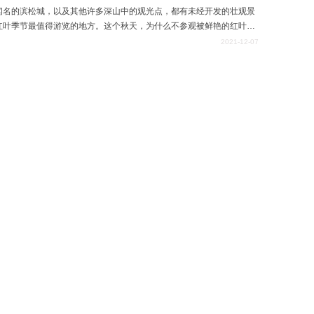
闻名的滨松城，以及其他许多深山中的观光点，都有未经开发的壮观景
红叶季节最值得游览的地方。这个秋天，为什么不参观被鲜艳的红叶装
不褪色的美好回忆呢？
2021-12-07