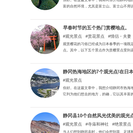
你好。在这篇文章中，我将向你介绍静冈地
富的自然环境，尤其是富士山。富士山不用
家在这样的地区享受观光，并拍摄一些精彩
早春时节的五个热门赏樱地点。
观光景点
赏花景点
情侣・夫妻
观赏樱花的习俗已经成为日本春季的一项既
点。其中，以下五个景点作为赏樱景点受到县内
Terrace、三岛大社和Izuyama神社。
静冈热海地区的7个观光点!在日
观光景点
你好。在这篇文章中，我想介绍静冈市热海
它列为他们想去的地方，的确，它以其丰富
力。我们希望你能以这篇文章为指导，在热
静冈县10个自然风光优美的观光
观光景点
寺庙和神社
绝景景点
当人们想到静冈县时，他们会想到茶、足球和Ch