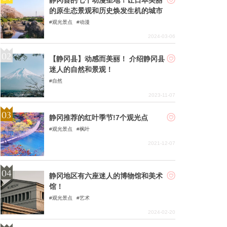
的原生态景观和历史焕发生机的城市
观光景点
动漫
2024-03-06
【静冈县】动感而美丽！ 介绍静冈县
迷人的自然和景观！
自然
2023-11-07
静冈推荐的红叶季节!7个观光点
观光景点
枫叶
2021-12-07
静冈地区有六座迷人的博物馆和美术
馆！
观光景点
艺术
2024-02-20