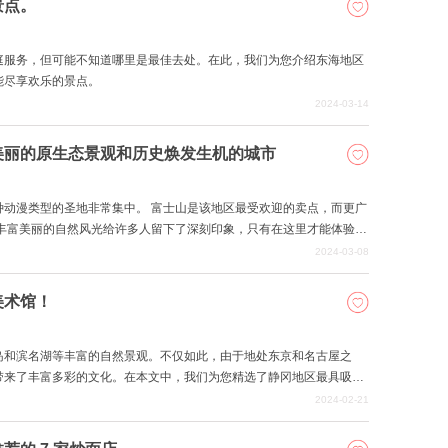
景点。
庭服务，但可能不知道哪里是最佳去处。在此，我们为您介绍东海地区
能尽享欢乐的景点。
2024-03-14
美丽的原生态景观和历史焕发生机的城市
种动漫类型的圣地非常集中。 富士山是该地区最受欢迎的卖点，而更广
区丰富美丽的自然风光给许多人留下了深刻印象，只有在这里才能体验到
2024-03-08
美术馆！
岛和滨名湖等丰富的自然景观。不仅如此，由于地处东京和名古屋之
带来了丰富多彩的文化。在本文中，我们为您精选了静冈地区最具吸引
。何不将它们作为您下一次旅行的目的地呢？
2024-02-21