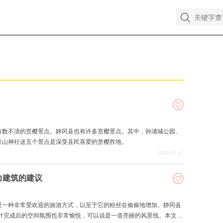
有数不清的赏樱景点。静冈县也有许多赏樱景点。其中，孙浦城公园、
豆山神社这五个景点是深受县民喜爱的赏樱胜地。
2025-02-17
力建筑的建议
是一种非常受欢迎的旅游方式，以至于它的粉丝在偷偷地增加。静冈县
设计完成后的空间氛围也非常愉悦，可以说是一道亮丽的风景线。本文将