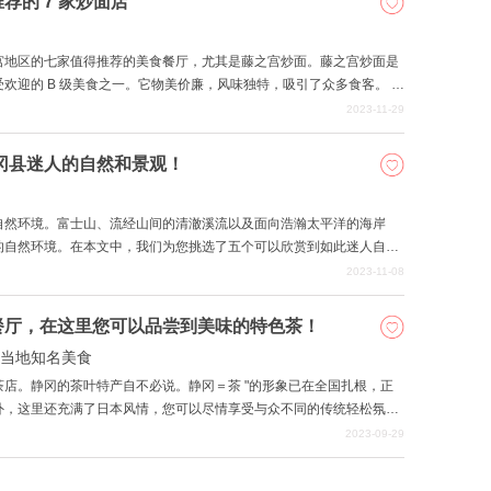
的 7 家炒面店
宫地区的七家值得推荐的美食餐厅，尤其是藤之宫炒面。藤之宫炒面是
欢迎的 B 级美食之一。它物美价廉，风味独特，吸引了众多食客。 在
度过一段独特而愉快的时光。
2023-11-29
冈县迷人的自然和景观！
自然环境。富士山、流经山间的清澈溪流以及面向浩瀚太平洋的海岸
的自然环境。在本文中，我们为您挑选了五个可以欣赏到如此迷人自然
2023-11-08
餐厅，在这里您可以品尝到美味的特色茶！
当地知名美食
店。静冈的茶叶特产自不必说。静冈＝茶 "的形象已在全国扎根，正
外，这里还充满了日本风情，您可以尽情享受与众不同的传统轻松氛
的茶。
2023-09-29