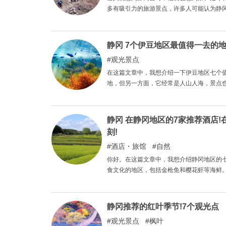
多有吸引力的旅游景点，许多人可能认为静
和浜名湖，而且还有许多隐藏的景点。 在本
静冈 7个伊豆地区最值得一去的地
观光景点
在这篇文章中，我想介绍一下伊豆地区七个
地，但另一方面，它经常是人山人海，景点
光点可以让你享受到与其他人群不同的体验
静冈 在静冈地区的7家推荐酒店
刻!
酒店・旅馆
自然
你好。在这篇文章中，我想介绍静冈地区的
食文化的地区，包括金枪鱼和樱花虾等海鲜
海的壮丽自然风光以及御殿场等其他著名的
大家先充分享受旅行的乐趣。然后，在该地
些愉快的回忆。
静冈推荐的红叶季节!7个观光点
观光景点
枫叶