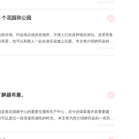
2024-07-02
 个花园和公园
为游乐场、约会地点或休息场所，方便人们在各种场合游玩。这里有各
和风景，也可以和家人一起在游乐设施上玩耍。本文将介绍静冈县的庭
2024-05-14
了解越有趣。
就是靠近国家中心的重要交通和生产中心，至今仍保留着许多重要建
您可以度过一段浪漫而感性的时光。 本文将为您介绍静冈县的一些历史
2024-04-09