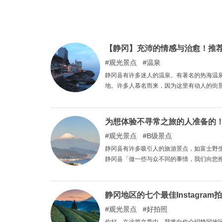
【静冈】充沛的情感与治愈！推
观光景点
温泉
静冈县有许多迷人的温泉。有著名的热海温
地。许多人慕名而来，因为这里有动人的街
为想体验不寻常之旅的人准备的
观光景点
B级景点
静冈县有许多吸引人的旅游景点，如富士野生动物园（F
静冈县「做一些与众不同的事情，我们向您推荐
范路线，让您游览静冈县的奇特景点。
静冈地区的七个最佳Instagra
观光景点
好拍照